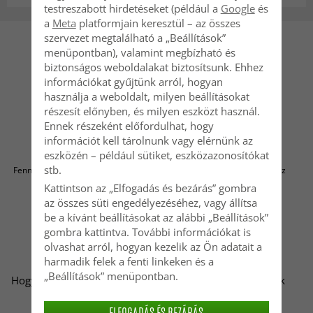
testreszabott hirdetéseket (például a
Google
és
a
Meta
platformjain keresztül – az összes
szervezet megtalálható a „Beállítások”
menüpontban), valamint megbízható és
biztonságos weboldalakat biztosítsunk. Ehhez
információkat gyűjtünk arról, hogyan
Telefon: +46 31-320 22 00
használja a weboldalt, milyen beállításokat
Lépjen kapcsolatba velünk
részesít előnyben, és milyen eszközt használ.
Ennek részeként előfordulhat, hogy
információt kell tárolnunk vagy elérnünk az
eszközén – például sütiket, eszközazonosítókat
Egészítse ki otthonát a Reforma bútoraival.
stb.
Fenntartható lakberendezés és időtálló design minden helyiségbe – az
Online Brands Nordic AB része.
Kattintson az „Elfogadás és bezárás” gombra
az összes süti engedélyezéséhez, vagy állítsa
be a kívánt beállításokat az alábbi „Beállítások”
gombra kattintva. További információkat is
ÜGYFÉLSZOLGÁLAT
INFORMÁCIÓ
olvashat arról, hogyan kezelik az Ön adatait a
harmadik felek a fenti linkeken és a
FAQ
A sütikről
„Beállítások” menüpontban.
Hogyan léphetek kapcsolatba
Feltételek és kikötések
Önökkel?
Rólunk
Regisztráld a
Blog
ELFOGADÁS ÉS BEZÁRÁS