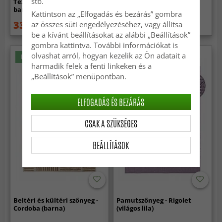
stb.
Textilcsempék 24 db (csíkos
(sötétkék)
barna)
Kattintson az „Elfogadás és bezárás” gombra
33 269 Ft
22 279 Ft
az összes süti engedélyezéséhez, vagy állítsa
49 919 Ft
31 609 Ft
be a kívánt beállításokat az alábbi „Beállítások”
gombra kattintva. További információkat is
olvashat arról, hogyan kezelik az Ön adatait a
Újdonság
harmadik felek a fenti linkeken és a
„Beállítások” menüpontban.
ELFOGADÁS ÉS BEZÁRÁS
CSAK A SZÜKSÉGES
BEÁLLÍTÁSOK
Beltéri és kültéri szőnyeg -
Pamutszőnyeg - Rigolet
Cordoba (barna)
(világos lila)