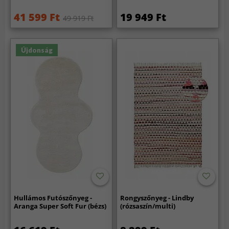
41 599 Ft
19 949 Ft
49 919 Ft
Újdonság
Hullámos Futószőnyeg -
Rongyszőnyeg - Lindby
Aranga Super Soft Fur (bézs)
(rózsaszín/multi)