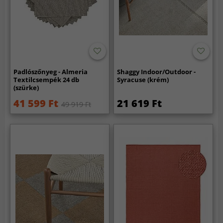
Padlószőnyeg - Almeria
Shaggy Indoor/Outdoor -
Textilcsempék 24 db
Syracuse (krém)
(szürke)
41 599 Ft
21 619 Ft
49 919 Ft