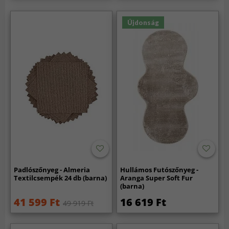
Újdonság
Padlószőnyeg - Almeria
Hullámos Futószőnyeg -
Textilcsempék 24 db (barna)
Aranga Super Soft Fur
(barna)
41 599 Ft
16 619 Ft
49 919 Ft