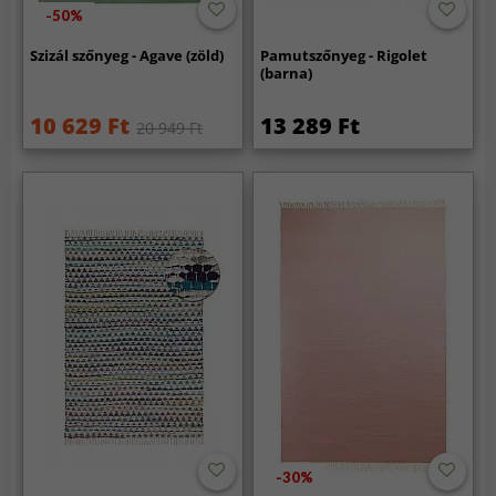
-50%
Szizál szőnyeg - Agave (zöld)
Pamutszőnyeg - Rigolet
(barna)
10 629 Ft
13 289 Ft
20 949 Ft
-30%