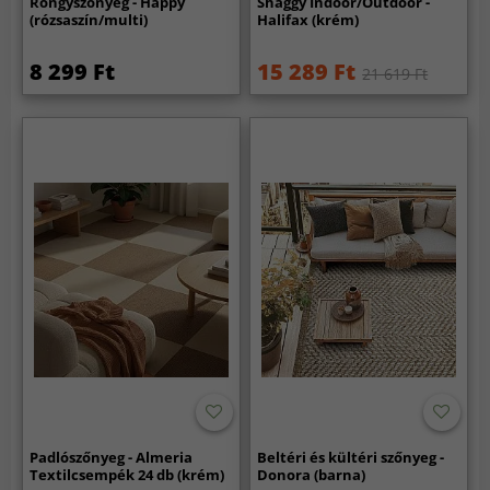
Rongyszőnyeg - Happy
Shaggy Indoor/Outdoor -
(rózsaszín/multi)
Halifax (krém)
8 299 Ft
15 289 Ft
21 619 Ft
Padlószőnyeg - Almeria
Beltéri és kültéri szőnyeg -
Textilcsempék 24 db (krém)
Donora (barna)