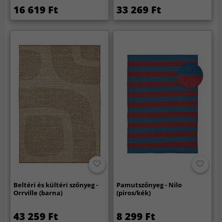
16 619 Ft
33 269 Ft
Beltéri és kültéri szőnyeg -
Pamutszőnyeg - Nilo
Orrville (barna)
(piros/kék)
43 259 Ft
8 299 Ft