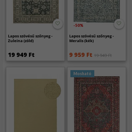
-50%
Lapos szövésű szőnyeg -
Lapos szövésű szőnyeg -
Zuleina (zöld)
Meralis (kék)
19 949 Ft
9 959 Ft
19 949 Ft
Mosható