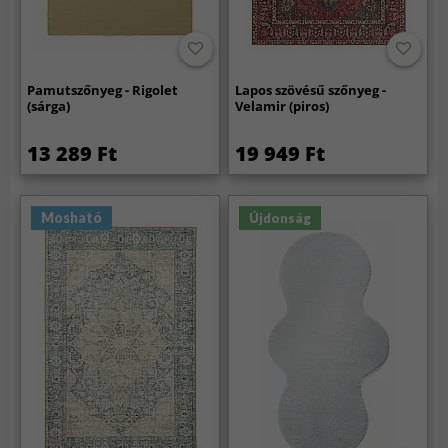
Pamutszőnyeg - Rigolet
Lapos szövésű szőnyeg -
(sárga)
Velamir (piros)
13 289 Ft
19 949 Ft
Mosható
Újdonság