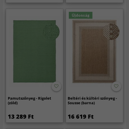
Újdonság
Pamutszőnyeg - Rigolet
Beltéri és kültéri szőnyeg -
(zöld)
Sousse (barna)
13 289 Ft
16 619 Ft