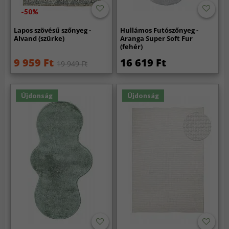
-50%
Lapos szövésű szőnyeg -
Hullámos Futószőnyeg -
Alvand (szürke)
Aranga Super Soft Fur
(fehér)
9 959 Ft
16 619 Ft
19 949 Ft
Újdonság
Újdonság