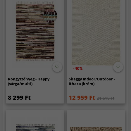
-40%
Rongyszőnyeg - Happy
Shaggy Indoor/Outdoor -
(sárga/multi)
Ithaca (krém)
8 299 Ft
12 959 Ft
21 619 Ft