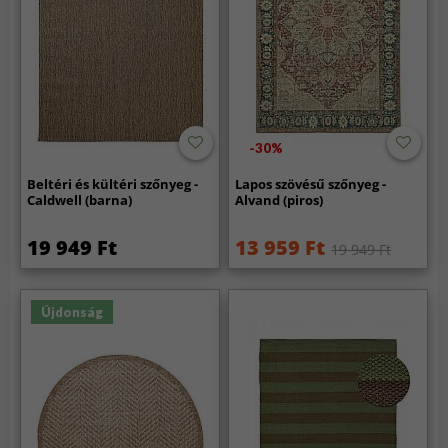
-30%
Beltéri és kültéri szőnyeg -
Lapos szövésű szőnyeg -
Caldwell (barna)
Alvand (piros)
19 949 Ft
13 959 Ft
19 949 Ft
Újdonság