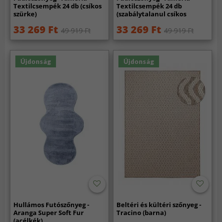
Textilcsempék 24 db (csíkos
Textilcsempék 24 db
szürke)
(szabálytalanul csíkos
szürke)
33 269 Ft
33 269 Ft
49 919 Ft
49 919 Ft
Újdonság
Újdonság
Hullámos Futószőnyeg -
Beltéri és kültéri szőnyeg -
Aranga Super Soft Fur
Tracino (barna)
(acélkék)