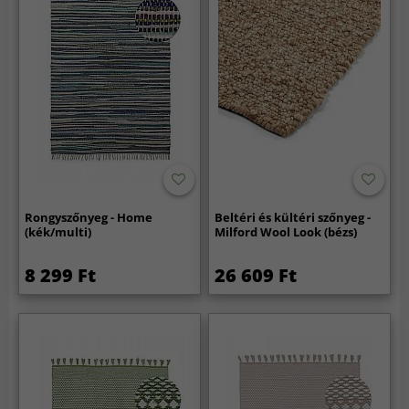
Rongyszőnyeg - Home
Beltéri és kültéri szőnyeg -
(kék/multi)
Milford Wool Look (bézs)
8 299 Ft
26 609 Ft