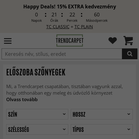
Happy Deals! 15% EXTRA kedvezmény
0
21
22
58
Napok
Órák
Percek
Másodpercek
TC CLASSIC
+
TC PLAIN
HOZZÁADVA
ELŐSZOBA SZŐNYEGEK
Mi, a Trendcarpet csapatában, tisztában vagyunk azzal,
hogy otthonában egy meleg és üdvözlő környezet
Olvass tovább
SZÍN
HOSSZ
SZÉLESSÉG
TÍPUS