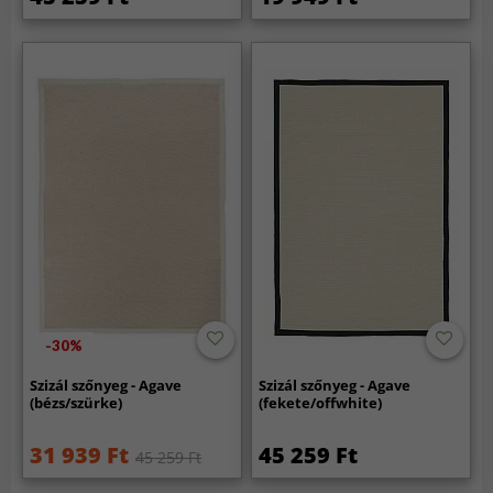
-30%
Szizál szőnyeg - Agave
Szizál szőnyeg - Agave
(bézs/szürke)
(fekete/offwhite)
31 939 Ft
45 259 Ft
45 259 Ft