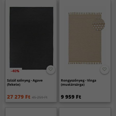
-40%
Szizál szőnyeg - Agave
Rongyszőnyeg - Vinga
(fekete)
(mustársárga)
27 279 Ft
9 959 Ft
45 259 Ft