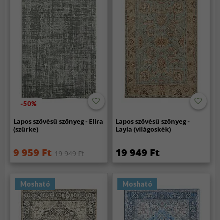
-50%
Lapos szövésű szőnyeg - Elira
Lapos szövésű szőnyeg -
(szürke)
Layla (világoskék)
9 959 Ft
19 949 Ft
19 949 Ft
Mosható
Mosható