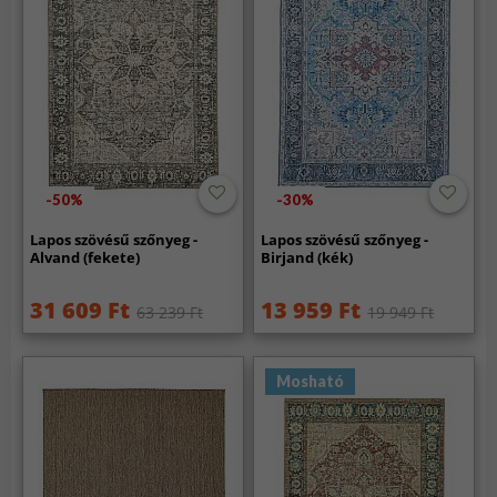
-50%
-30%
Lapos szövésű szőnyeg -
Lapos szövésű szőnyeg -
Alvand (fekete)
Birjand (kék)
31 609 Ft
13 959 Ft
63 239 Ft
19 949 Ft
Mosható