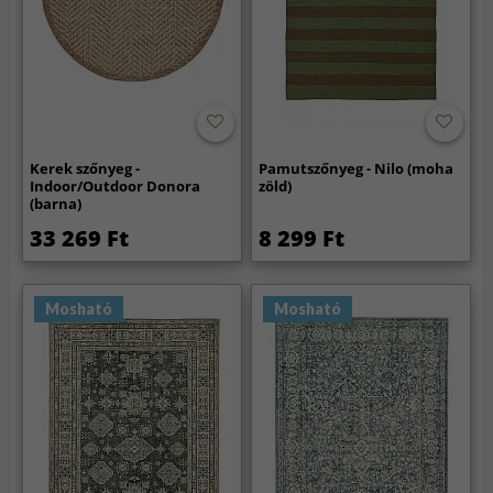
Kerek szőnyeg -
Pamutszőnyeg - Nilo (moha
Indoor/Outdoor Donora
zöld)
(barna)
33 269 Ft
8 299 Ft
Mosható
Mosható