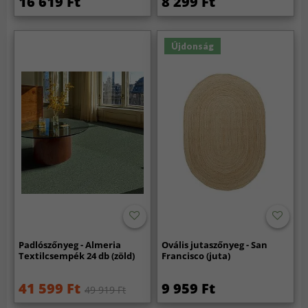
16 619 Ft
8 299 Ft
Újdonság
Padlószőnyeg - Almeria
Ovális jutaszőnyeg - San
Textilcsempék 24 db (zöld)
Francisco (juta)
41 599 Ft
9 959 Ft
49 919 Ft