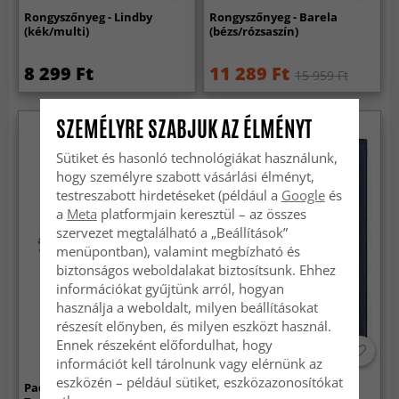
Rongyszőnyeg - Lindby
Rongyszőnyeg - Barela
(kék/multi)
(bézs/rózsaszín)
8 299 Ft
11 289 Ft
15 959 Ft
SZEMÉLYRE SZABJUK AZ ÉLMÉNYT
Sütiket és hasonló technológiákat használunk,
hogy személyre szabott vásárlási élményt,
testreszabott hirdetéseket (például a
Google
és
a
Meta
platformjain keresztül – az összes
szervezet megtalálható a „Beállítások”
menüpontban), valamint megbízható és
biztonságos weboldalakat biztosítsunk. Ehhez
információkat gyűjtünk arról, hogyan
használja a weboldalt, milyen beállításokat
részesít előnyben, és milyen eszközt használ.
Ennek részeként előfordulhat, hogy
-30%
információt kell tárolnunk vagy elérnünk az
eszközén – például sütiket, eszközazonosítókat
Padlószőnyeg - Almeria
Szizál szőnyeg - Agave