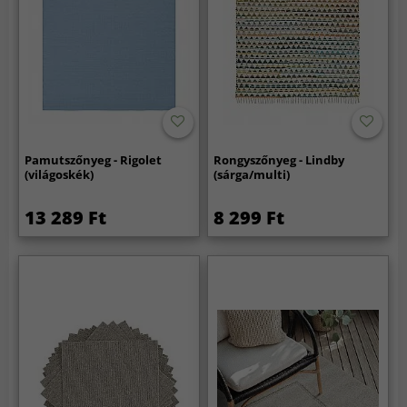
Pamutszőnyeg - Rigolet
Rongyszőnyeg - Lindby
(világoskék)
(sárga/multi)
13 289 Ft
8 299 Ft