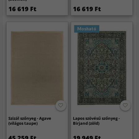
16 619 Ft
16 619 Ft
Mosható
Szizál szőnyeg - Agave
Lapos szövésű szőnyeg -
(világos taupe)
Birjand (zöld)
45 259 Ft
19 949 Ft