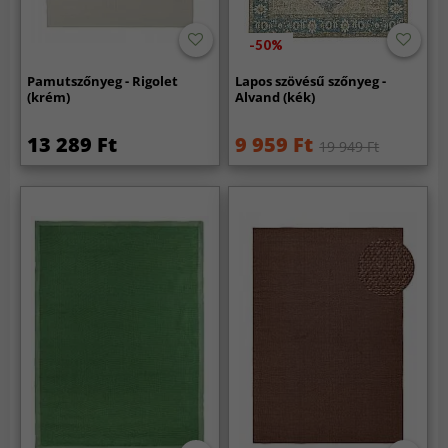
-50%
Pamutszőnyeg - Rigolet
Lapos szövésű szőnyeg -
(krém)
Alvand (kék)
13 289 Ft
9 959 Ft
19 949 Ft