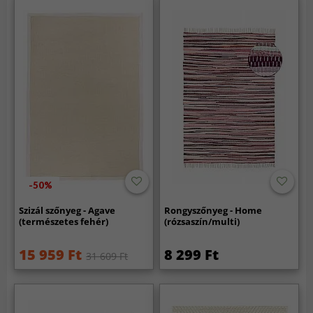
-50%
Szizál szőnyeg - Agave
Rongyszőnyeg - Home
(természetes fehér)
(rózsaszín/multi)
15 959 Ft
8 299 Ft
31 609 Ft