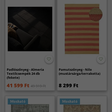
Padlószőnyeg - Almeria
Pamutszőnyeg - Nilo
Textilcsempék 24 db
(mustársárga/terrakotta)
(fekete)
41 599 Ft
8 299 Ft
49 919 Ft
Mosható
Mosható