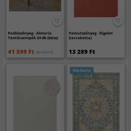
Padlószőnyeg - Almeria
Pamutszőnyeg - Rigolet
Textilcsempék 24 db (bézs)
(terrakotta)
41 599 Ft
13 289 Ft
49 919 Ft
Mosható