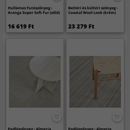
Hullámos Futószőnyeg -
Beltéri és kültéri szőnyeg -
Aranga Super Soft Fur (zöld)
Coastal Wool Look (krém)
16 619 Ft
23 279 Ft
Padlószőnyeg - Almeria
Padlószőnyeg - Almeria