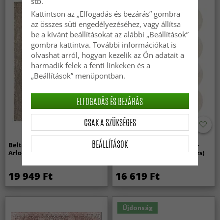
stb.
Kattintson az „Elfogadás és bezárás” gombra
az összes süti engedélyezéséhez, vagy állítsa
be a kívánt beállításokat az alábbi „Beállítások”
gombra kattintva. További információkat is
olvashat arról, hogyan kezelik az Ön adatait a
harmadik felek a fenti linkeken és a
„Beállítások” menüpontban.
ELFOGADÁS ÉS BEZÁRÁS
CSAK A SZÜKSÉGES
BEÁLLÍTÁSOK
Beltéri és kültéri szőnyeg -
Hullámos shaggy szőnyeg -
Arlo (bézs)
Aranga Super Soft Fur (bézs)
19 949 Ft
16 619 Ft
Újdonság