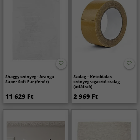
Shaggy szőnyeg - Aranga
Szalag – Kétoldalas
Super Soft Fur (fehér)
szőnyegragasztó szalag
(átlátszó)
11 629 Ft
2 969 Ft