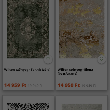
Wilton szőnyeg - Taknis (zöld)
Wilton szőnyeg - Elena
(bezs/arany)
14 959 Ft
14 959 Ft
19 949 Ft
19 949 Ft