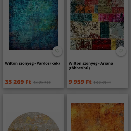
Wilton szőnyeg - Pardos (kék)
Wilton szőnyeg - Ariana
(többszínű)
33 269 Ft
9 959 Ft
43 259 Ft
13 289 Ft