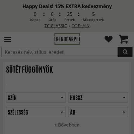
Happy Deals! 15% EXTRA kedvezmény
0
6
25
3
Napok
Órák
Percek
Másodpercek
TC CLASSIC
+
TC PLAIN
HOZZÁADVA
SÖTÉT FÜGGÖNYÖK
-
SZÍN
HOSSZ
SZÉLESSÉG
ÁR
+ Bővebben