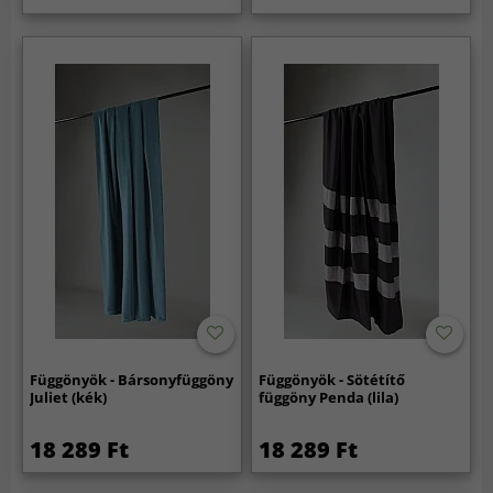
Függönyök - Bársonyfüggöny
Függönyök - Sötétítő
Juliet (kék)
függöny Penda (lila)
18 289 Ft
18 289 Ft