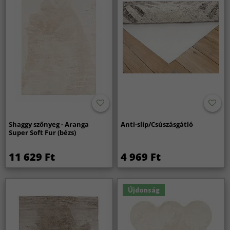
Shaggy szőnyeg - Aranga
Anti-slip/Csúszásgátló
Super Soft Fur (bézs)
11 629 Ft
4 969 Ft
Újdonság