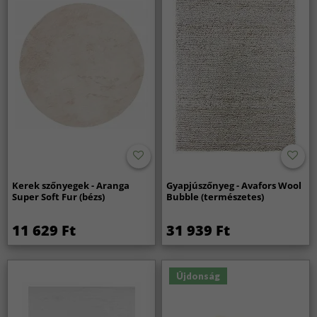
Kerek szőnyegek - Aranga
Gyapjúszőnyeg - Avafors Wool
Super Soft Fur (bézs)
Bubble (természetes)
11 629 Ft
31 939 Ft
Újdonság