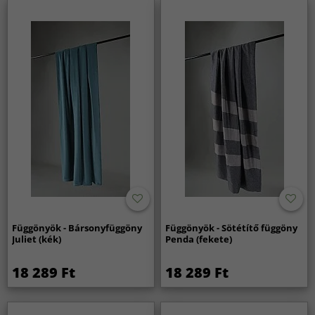
Függönyök - Bársonyfüggöny
Függönyök - Sötétítő függöny
Juliet (kék)
Penda (fekete)
18 289 Ft
18 289 Ft