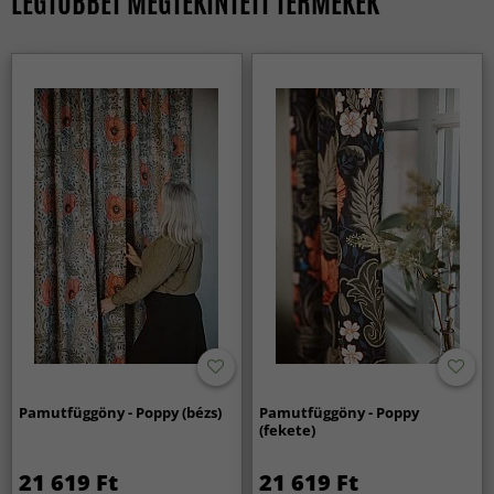
LEGTÖBBET MEGTEKINTETT TERMÉKEK
Pamutfüggöny - Poppy (bézs)
Pamutfüggöny - Poppy
(fekete)
21 619 Ft
21 619 Ft