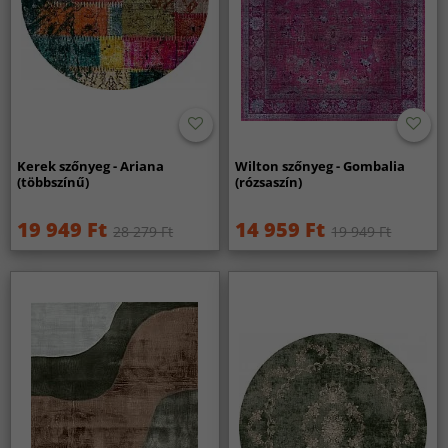
Kerek szőnyeg - Ariana
Wilton szőnyeg - Gombalia
(többszínű)
(rózsaszín)
19 949 Ft
14 959 Ft
28 279 Ft
19 949 Ft