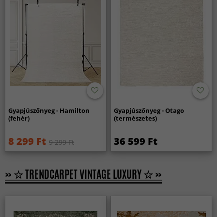
Gyapjúszőnyeg - Hamilton
Gyapjúszőnyeg - Otago
(fehér)
(természetes)
8 299 Ft
36 599 Ft
9 299 Ft
» ☆ TRENDCARPET VINTAGE LUXURY ☆ »