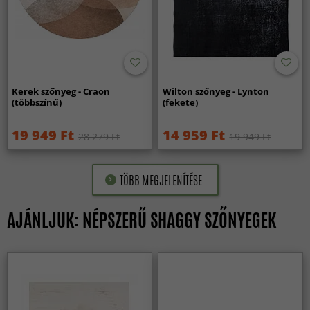
Kerek szőnyeg - Craon
Wilton szőnyeg - Lynton
(többszínű)
(fekete)
19 949 Ft
14 959 Ft
28 279 Ft
19 949 Ft
TÖBB MEGJELENÍTÉSE
AJÁNLJUK: NÉPSZERŰ SHAGGY SZŐNYEGEK