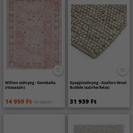
Wilton szőnyeg - Gombalia
Gyapjúszőnyeg - Avafors Wool
(rózsaszín)
Bubble (szürke/bézs)
14 959 Ft
31 939 Ft
19 949 Ft