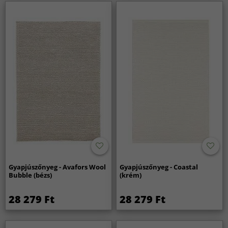
Gyapjúszőnyeg - Avafors Wool
Gyapjúszőnyeg - Coastal
Bubble (bézs)
(krém)
28 279 Ft
28 279 Ft