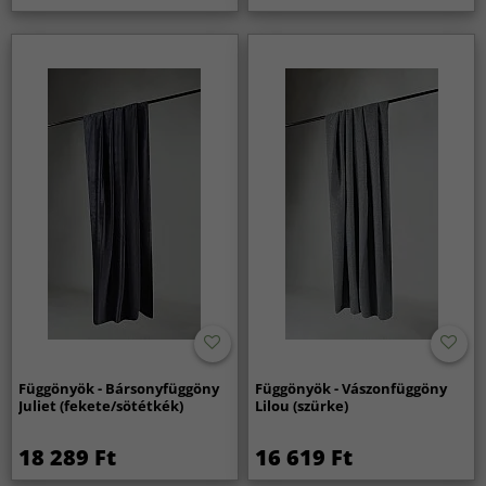
Függönyök - Bársonyfüggöny
Függönyök - Vászonfüggöny
Juliet (fekete/sötétkék)
Lilou (szürke)
18 289 Ft
16 619 Ft