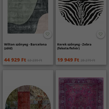
Wilton szőnyeg - Barcelona
Kerek szőnyeg - Zebra
(zöld)
(fekete/fehér)
44 929 Ft
19 949 Ft
63 239 Ft
28 279 Ft