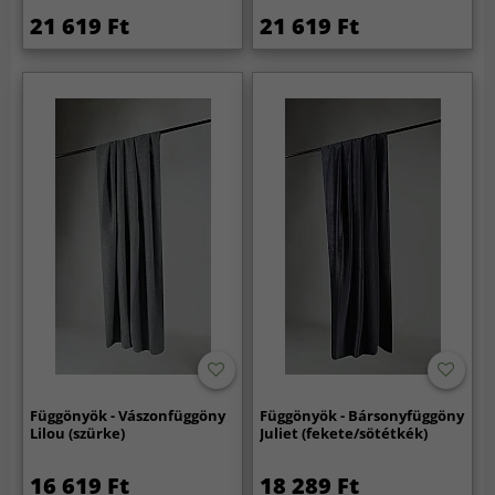
21 619 Ft
21 619 Ft
Függönyök - Vászonfüggöny
Függönyök - Bársonyfüggöny
Lilou (szürke)
Juliet (fekete/sötétkék)
16 619 Ft
18 289 Ft