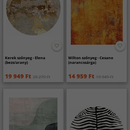
Kerek szőnyeg - Elena
Wilton szőnyeg - Cesano
(bezs/arany)
(narancssárga)
19 949 Ft
14 959 Ft
28 279 Ft
19 949 Ft