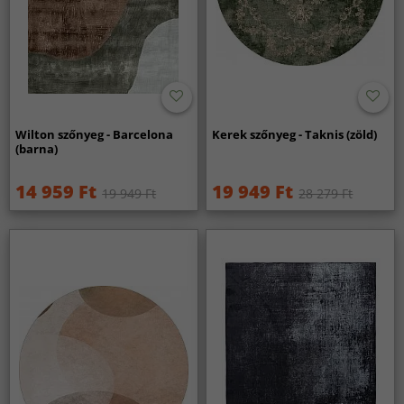
Wilton szőnyeg - Barcelona
Kerek szőnyeg - Taknis (zöld)
(barna)
14 959 Ft
19 949 Ft
19 949 Ft
28 279 Ft