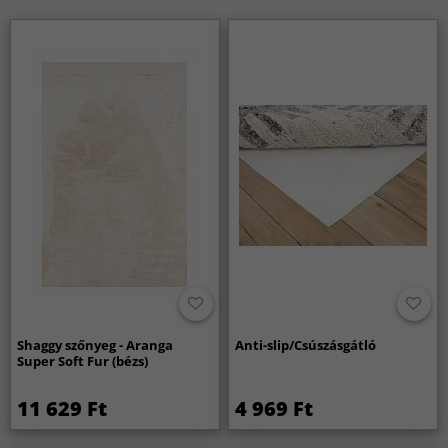
Shaggy szőnyeg - Aranga
Anti-slip/Csúszásgátló
Super Soft Fur (bézs)
11 629 Ft
4 969 Ft