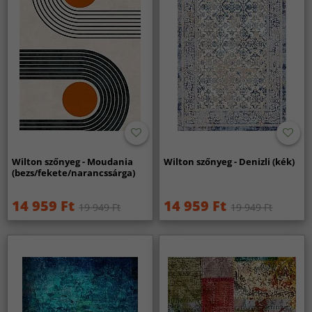
Wilton szőnyeg - Moudania
Wilton szőnyeg - Denizli (kék)
(bezs/fekete/narancssárga)
14 959 Ft
14 959 Ft
19 949 Ft
19 949 Ft