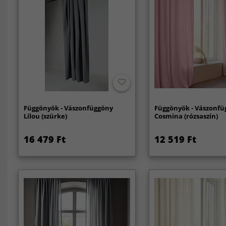
Függönyök - Vászonfüggöny
Függönyök - Vászonfü
Lilou (szürke)
Cosmina (rózsaszín)
16 479 Ft
12 519 Ft