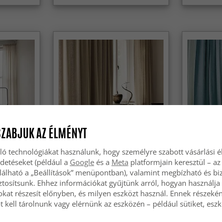
SZABJUK AZ ÉLMÉNYT
ló technológiákat használunk, hogy személyre szabott vásárlási 
rdetéseket (például a
Google
és a
Meta
platformjain keresztül – az
g - Len
Függönyök - Vászonfüggöny
Függönyök
Melania (barna)
Melania (s
lálható a „Beállítások” menüpontban), valamint megbízható és bi
tosítsunk. Ehhez információkat gyűjtünk arról, hogyan használja 
okat részesít előnyben, és milyen eszközt használ. Ennek részekén
19 789 Ft
19 789 
 kell tárolnunk vagy elérnünk az eszközén – például sütiket, esz