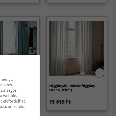
élményt,
 összes
 - Vászonfüggöny
Függönyök - Vászonfüggöny
ötét türkiz)
Luana (fehér)
ztonságos
a weboldalt,
t előfordulhat,
Ft
15 819 Ft
közazonosítókat