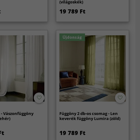
(világoskék)
t
19 789 Ft
Újdonság
 - Vászonfüggöny
Függöny 2 db-os csomag - Len
ehér)
keverék függöny Lumira (zöld)
Ft
19 789 Ft