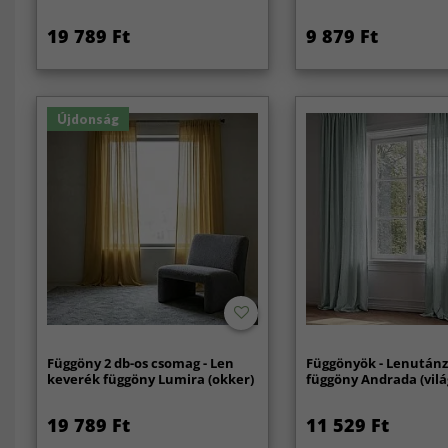
19 789 Ft
9 879 Ft
Újdonság
Függöny 2 db-os csomag - Len
Függönyök - Lenután
keverék függöny Lumira (okker)
függöny Andrada (vil
19 789 Ft
11 529 Ft