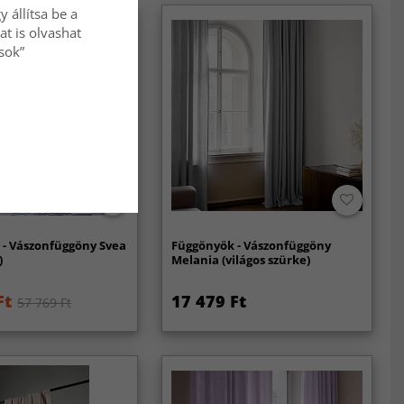
 állítsa be a
at is olvashat
ások”
 - Vászonfüggöny Svea
Függönyök - Vászonfüggöny
)
Melania (világos szürke)
Ft
17 479 Ft
57 769 Ft