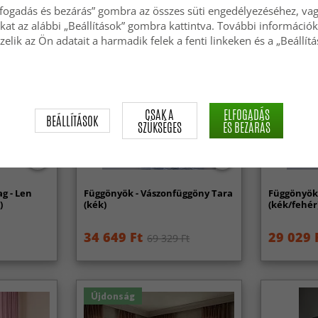
lfogadás és bezárás” gombra az összes süti engedélyezéséhez, vagy
okat az alábbi „Beállítások” gombra kattintva. További információk
zelik az Ön adatait a harmadik felek a fenti linkeken és a „Beállít
CSAK A
ELFOGADÁS
BEÁLLÍTÁSOK
SZÜKSÉGES
ÉS BEZÁRÁS
g - Len
Függönyök - Vászonfüggöny Tara
Függönyök
)
(kék)
(kék/fehér
34 649 Ft
29 029 
69 329 Ft
Újdonság