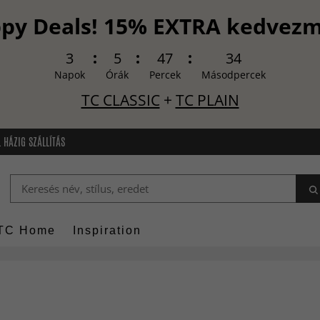
py Deals! 15% EXTRA kedvez
3
5
47
32
Napok
Órák
Percek
Másodpercek
TC CLASSIC
+
TC PLAIN
 HÁZIG SZÁLLÍTÁS
TC Home
Inspiration