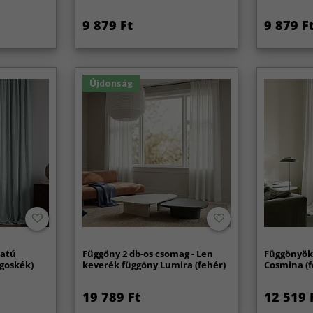
9 879 Ft
9 879 F
Újdonság
zatú
Függöny 2 db-os csomag - Len
Függönyök
ágoskék)
keverék függöny Lumira (fehér)
Cosmina (f
19 789 Ft
12 519 