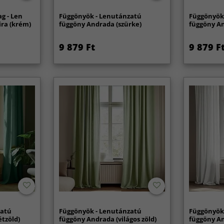
g - Len
Függönyök - Lenutánzatú
Függönyök
ra (krém)
függöny Andrada (szürke)
függöny A
9 879 Ft
9 879 F
zatú
Függönyök - Lenutánzatú
Függönyök
tzöld)
függöny Andrada (világos zöld)
függöny An