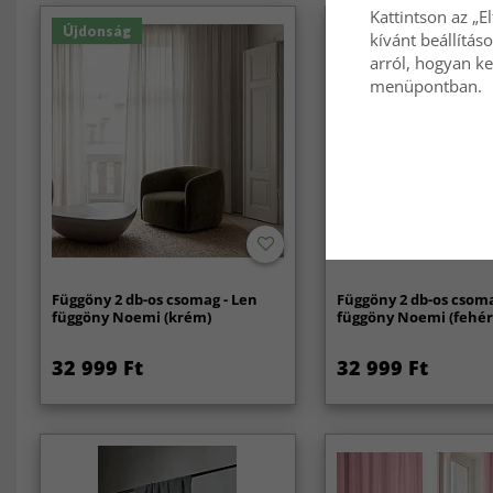
Kattintson az „E
Újdonság
Újdonság
kívánt beállítás
arról, hogyan ke
menüpontban.
Függöny 2 db-os csomag - Len
Függöny 2 db-os csoma
függöny Noemi (krém)
függöny Noemi (fehér
32 999 Ft
32 999 Ft