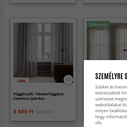
Újdonság
SZEMÉLYRE 
-30%
Sütiket és hason
testreszabott hi
Függönyök - Vászonfüggöny
Függöny 2 db-os csoma
Cosmina (szürke)
függöny Noemi (bézs)
szervezet megta
weboldalakat biz
milyen beállítás
8 889 Ft
32 999 Ft
12 519 Ft
hogy információt
stb.