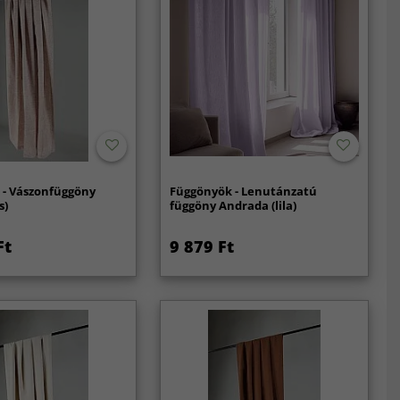
 - Vászonfüggöny
Függönyök - Lenutánzatú
s)
függöny Andrada (lila)
Ft
9 879 Ft