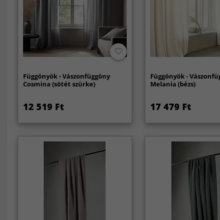
Függönyök - Vászonfüggöny
Függönyök - Vászonfü
Cosmina (sötét szürke)
Melania (bézs)
12 519 Ft
17 479 Ft