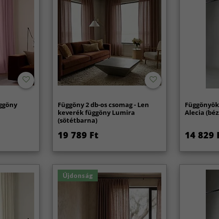
ggöny
Függöny 2 db-os csomag - Len
Függönyök
keverék függöny Lumira
Alecia (béz
(sötétbarna)
19 789 Ft
14 829 
Újdonság