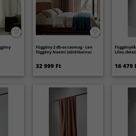
ggöny
Függöny 2 db-os csomag - Len
Függönyök
függöny Noemi (sötétbarna)
Lilou (bézs
32 999 Ft
16 479 