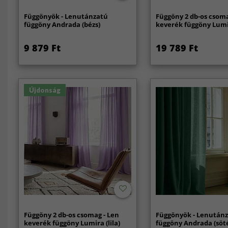
Függönyök - Lenutánzatú
Függöny 2 db-os csoma
függöny Andrada (bézs)
keverék függöny Lumi
9 879 Ft
19 789 Ft
Újdonság
Függöny 2 db-os csomag - Len
Függönyök - Lenután
keverék függöny Lumira (lila)
függöny Andrada (söté