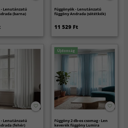
 - Lenutánzatú
Függönyök - Lenutánzatú
ndrada (barna)
függöny Andrada (sötétkék)
t
11 529 Ft
Újdonság
 - Lenutánzatú
Függöny 2 db-os csomag - Len
drada (fehér)
keverék függöny Lumira