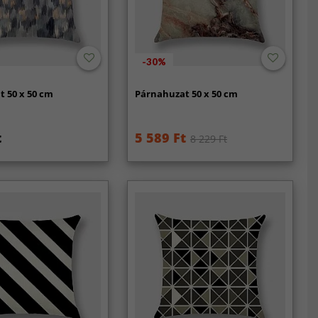
-30%
 50 x 50 cm
Párnahuzat 50 x 50 cm
t
5 589 Ft
8 229 Ft