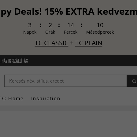
py Deals! 15% EXTRA kedvez
3
2
14
9
Napok
Órák
Percek
Másodpercek
TC CLASSIC
+
TC PLAIN
 HÁZIG SZÁLLÍTÁS
TC Home
Inspiration