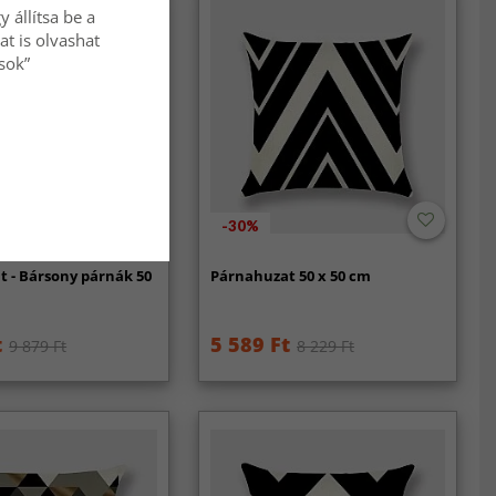
 állítsa be a
at is olvashat
ások”
-30%
 - Bársony párnák 50
Párnahuzat 50 x 50 cm
t
5 589 Ft
9 879 Ft
8 229 Ft