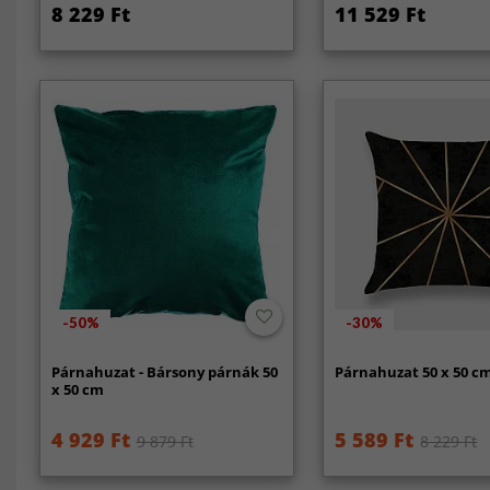
8 229 Ft
11 529 Ft
-50%
-30%
Párnahuzat - Bársony párnák 50
Párnahuzat 50 x 50 c
x 50 cm
4 929 Ft
5 589 Ft
9 879 Ft
8 229 Ft