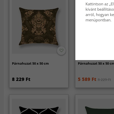
Kattintson az „E
kívánt beállítás
arról, hogyan ke
menüpontban.
-30%
Párnahuzat 50 x 50 cm
Párnahuzat 50 x 50 c
8 229 Ft
5 589 Ft
8 229 Ft