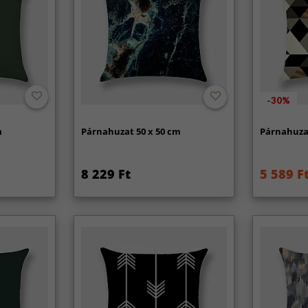
-30%
m
Párnahuzat 50 x 50 cm
Párnahuzat
8 229 Ft
5 589 F