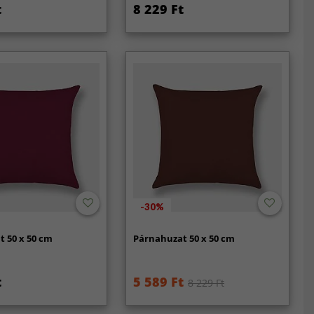
t
8 229 Ft
-30%
 50 x 50 cm
Párnahuzat 50 x 50 cm
t
5 589 Ft
8 229 Ft