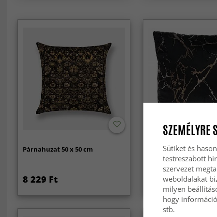
SZEMÉLYRE 
-50%
Sütiket és hason
Párnahuzat 50 x 50 cm
Párnahuzat - Bársony
x 50 cm
testreszabott hi
szervezet megta
8 229 Ft
5 589 Ft
weboldalakat biz
11 529 Ft
milyen beállítás
hogy információt
stb.