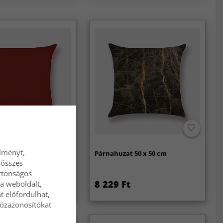
élményt,
 50 x 50 cm
Párnahuzat 50 x 50 cm
 összes
ztonságos
t
8 229 Ft
a weboldalt,
8 229 Ft
t előfordulhat,
közazonosítókat