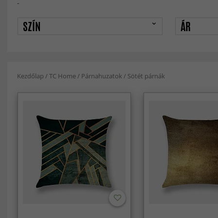
-
SZÍN
ÁR
Kezdőlap
/
TC Home
/
Párnahuzatok
/
Sötét párnák