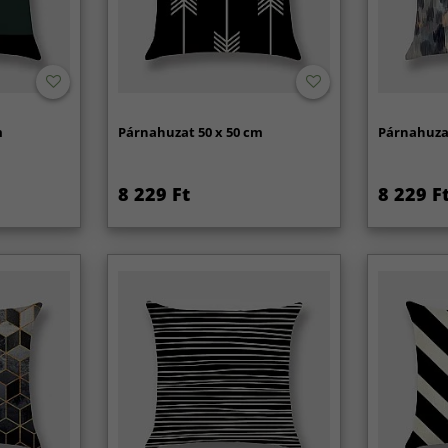
m
Párnahuzat 50 x 50 cm
Párnahuzat
8 229 Ft
8 229 F