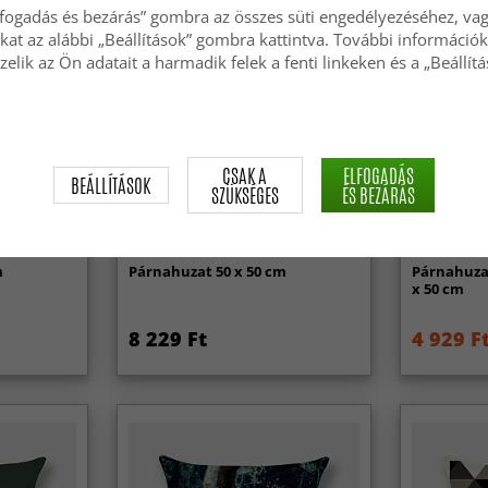
lfogadás és bezárás” gombra az összes süti engedélyezéséhez, vagy
okat az alábbi „Beállítások” gombra kattintva. További információk
zelik az Ön adatait a harmadik felek a fenti linkeken és a „Beállít
CSAK A
ELFOGADÁS
BEÁLLÍTÁSOK
SZÜKSÉGES
ÉS BEZÁRÁS
-50%
m
Párnahuzat 50 x 50 cm
Párnahuzat
x 50 cm
8 229 Ft
4 929 F