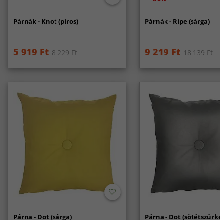
Párnák - Knot (piros)
Párnák - Ripe (sárga)
5 919 Ft
9 219 Ft
8 229 Ft
18 139 Ft
Párna - Dot (sárga)
Párna - Dot (sötétszürk