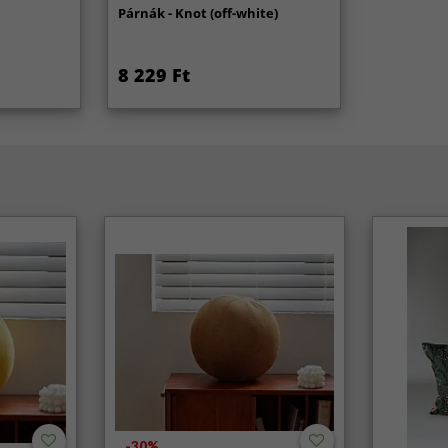
)
Párnák - Knot (off-white)
8 229 Ft
-30%