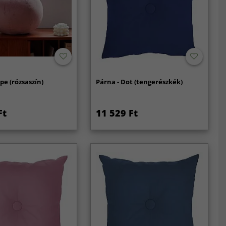
pe (rózsaszín)
Párna - Dot (tengerészkék)
Ft
11 529 Ft