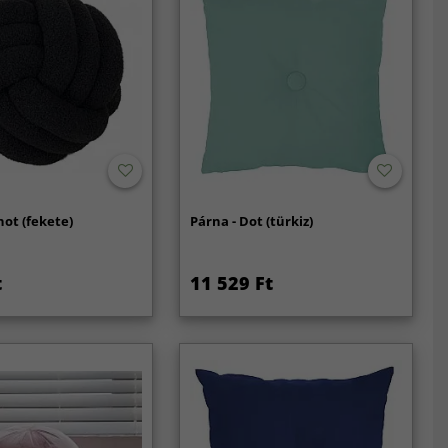
not (fekete)
Párna - Dot (türkiz)
t
11 529 Ft