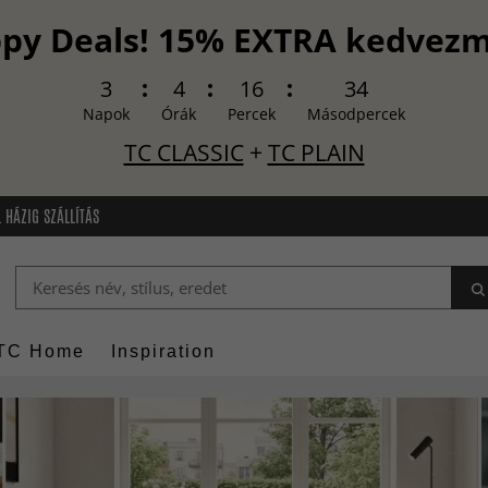
py Deals! 15% EXTRA kedvez
3
4
16
33
Napok
Órák
Percek
Másodpercek
TC CLASSIC
+
TC PLAIN
 HÁZIG SZÁLLÍTÁS
TC Home
Inspiration