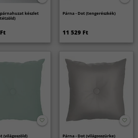
 párnahuzat készlet
Párna - Dot (tengerészkék)
tétzöld)
Ft
11 529 Ft
t (világoszöld)
Párna - Dot (világosszürke)