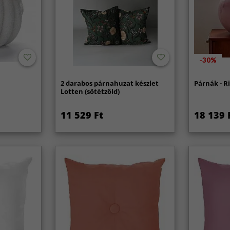
-30%
2 darabos párnahuzat készlet
Párnák - Ri
Lotten (sötétzöld)
11 529 Ft
18 139 