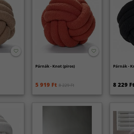
Párnák - Knot (piros)
Párnák - K
5 919 Ft
8 229 F
8 229 Ft