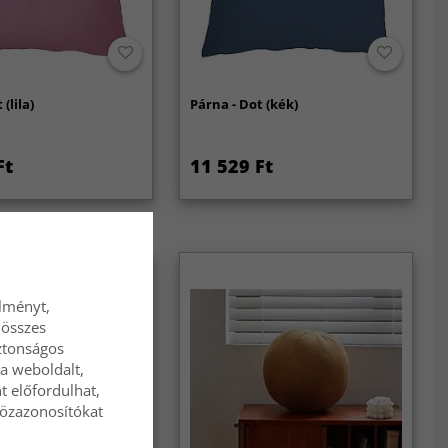
(lila)
Párna - Dot (kék)
Ft
11 529 Ft
élményt,
 összes
ztonságos
a weboldalt,
t előfordulhat,
közazonosítókat