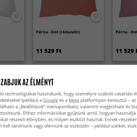
Párna - Dot (rózsaszín)
Párna - Dot 
11 529 Ft
11 529 
SZABJUK AZ ÉLMÉNYT
ló technológiákat használunk, hogy személyre szabott vásárlási 
rdetéseket (például a
Google
és a
Meta
platformjain keresztül – az
lálható a „Beállítások” menüpontban), valamint megbízható és bi
tosítsunk. Ehhez információkat gyűjtünk arról, hogyan használja 
okat részesít előnyben, és milyen eszközt használ. Ennek részekén
 kell tárolnunk vagy elérnünk az eszközén – például sütiket, esz