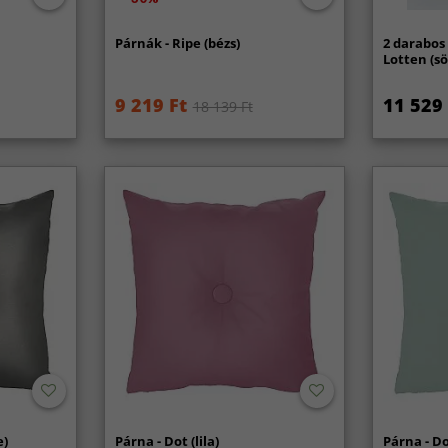
Párnák - Ripe (bézs)
2 darabos
Lotten (sö
9 219 Ft
11 529 
18 139 Ft
e)
Párna - Dot (lila)
Párna - Do