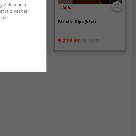
 állítsa be a
-30%
at is olvashat
ások”
 (sárga)
Párnák - Ripe (bézs)
Ft
9 219 Ft
18 139 Ft