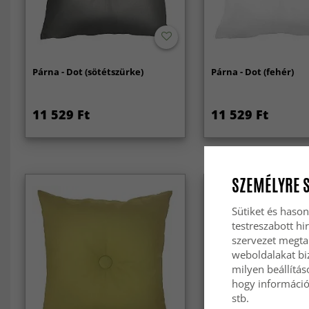
Párna - Dot (sötétszürke)
Párna - Dot (fehér)
11 529 Ft
11 529 Ft
SZEMÉLYRE 
Sütiket és hason
testreszabott hi
szervezet megta
weboldalakat biz
milyen beállítás
hogy információt
stb.