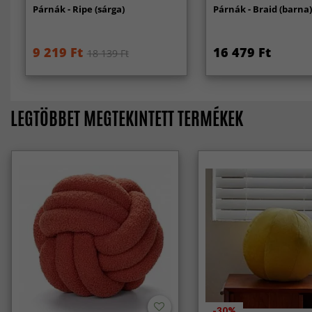
Párnák - Ripe (sárga)
Párnák - Braid (barna
9 219 Ft
16 479 Ft
18 139 Ft
LEGTÖBBET MEGTEKINTETT TERMÉKEK
-30%