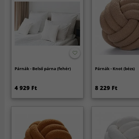
Párnák - Belső párna (fehér)
Párnák - Knot (bézs)
4 929 Ft
8 229 Ft