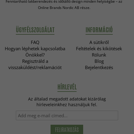
Fenntartható lakberendezés és időtálló design minden helyiségbe – az
Online Brands Nordic AB része.
ÜGYFÉLSZOLGÁLAT
INFORMÁCIÓ
FAQ
A sütikről
Hogyan léphetek kapcsolatba
Feltételek és kikötések
Önökkel?
Rólunk
Regisztráld a
Blog
visszaküldést/reklamációt
Bejelentkezés
HÍRLEVÉL
Az általad megadott adatokat kizárólag
hírleveleinkhez használjuk fel.
FELIRATKOZÁS