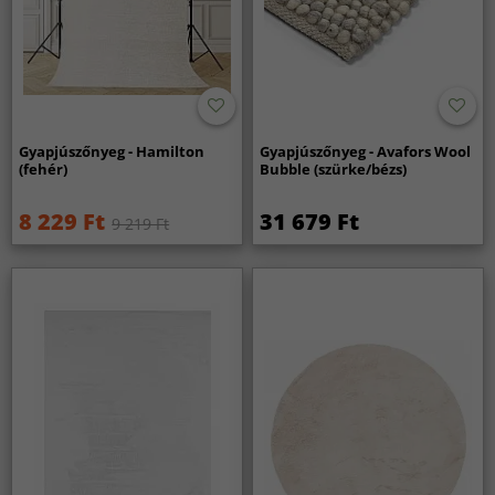
Gyapjúszőnyeg - Hamilton
Gyapjúszőnyeg - Avafors Wool
(fehér)
Bubble (szürke/bézs)
8 229 Ft
31 679 Ft
9 219 Ft