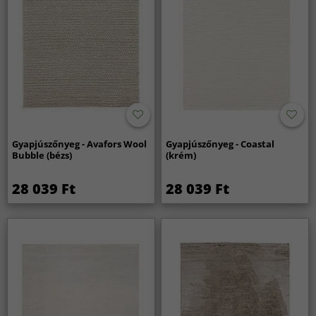
Gyapjúszőnyeg - Avafors Wool
Gyapjúszőnyeg - Coastal
Bubble (bézs)
(krém)
28 039 Ft
28 039 Ft