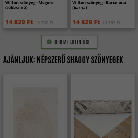
Wilton szőnyeg - Mogoro
Wilton szőnyeg - Barcelona
(többszínű)
(barna)
14 829 Ft
14 829 Ft
19 789 Ft
19 789 Ft
TÖBB MEGJELENÍTÉSE
AJÁNLJUK: NÉPSZERŰ SHAGGY SZŐNYEGEK