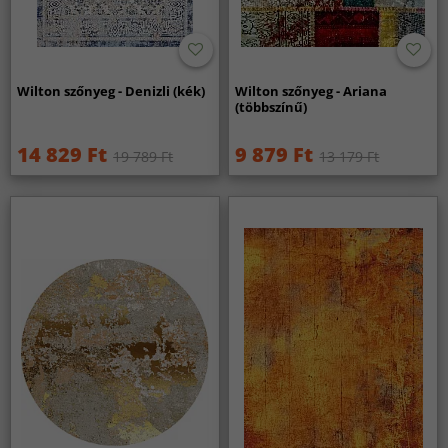
Wilton szőnyeg - Denizli (kék)
Wilton szőnyeg - Ariana
(többszínű)
14 829 Ft
9 879 Ft
19 789 Ft
13 179 Ft