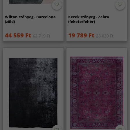
Wilton szőnyeg - Barcelona
Kerek szőnyeg - Zebra
(zöld)
(fekete/fehér)
44 559 Ft
19 789 Ft
62 719 Ft
28 039 Ft