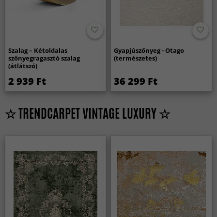
Szalag – Kétoldalas
Gyapjúszőnyeg - Otago
szőnyegragasztó szalag
(természetes)
(átlátszó)
2 939 Ft
36 299 Ft
☆ TRENDCARPET VINTAGE LUXURY ☆