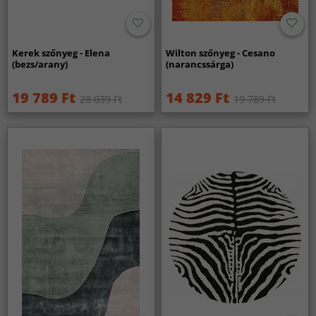
Kerek szőnyeg - Elena
Wilton szőnyeg - Cesano
(bezs/arany)
(narancssárga)
19 789 Ft
14 829 Ft
28 039 Ft
19 789 Ft