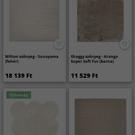
Wilton szőnyeg - Sunayama
Shaggy szőnyeg - Aranga
(fehér)
Super Soft Fur (barna)
18 139 Ft
11 529 Ft
Újdonság