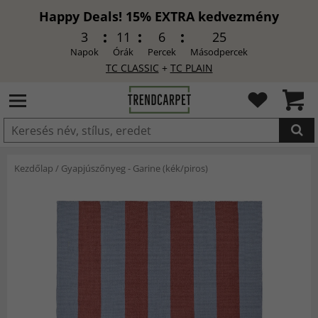
Happy Deals! 15% EXTRA kedvezmény
3
11
6
23
Napok
Órák
Percek
Másodpercek
TC CLASSIC
+
TC PLAIN
HOZZÁADVA
Kezdőlap
/
Gyapjúszőnyeg - Garine (kék/piros)