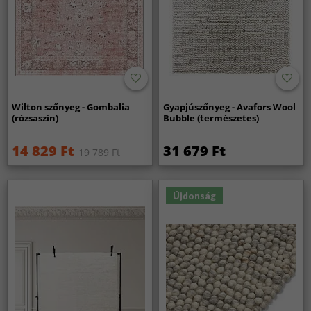
Wilton szőnyeg - Gombalia
Gyapjúszőnyeg - Avafors Wool
(rózsaszín)
Bubble (természetes)
14 829 Ft
31 679 Ft
19 789 Ft
Újdonság