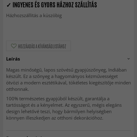
✓ INGYENES ÉS GYORS HÁZHOZ SZÁLLÍTÁS
Házhozszállítás a küszöbig
HOZZÁADÁS A KÍVÁNSÁGLISTÁHOZ
Leírás
Magas minőségű, lapos szövésű gyapjúszőnyeg, Indiában
készült. Ez a szőnyeg a hagyományos kézművességet
ötvözi a modern esztétikával, tökéletes kiegészítője minden
otthonnak.
100% természetes gyapjúból készült, garantálja a
tartósságot és a kényelmet. Az egyszerű, mégis elegáns
design lehetővé teszi, hogy bármilyen helyiségben
könnyen illeszkedjen az otthoni dekorációhoz.