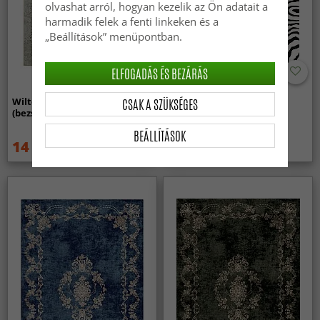
olvashat arról, hogyan kezelik az Ön adatait a
harmadik felek a fenti linkeken és a
„Beállítások” menüpontban.
ELFOGADÁS ÉS BEZÁRÁS
Wilton szőnyeg - Mateur
Wilton szőnyeg - Zebra
CSAK A SZÜKSÉGES
(bezs)
(fekete/fehér)
BEÁLLÍTÁSOK
14 829 Ft
14 829 Ft
19 789 Ft
19 789 Ft