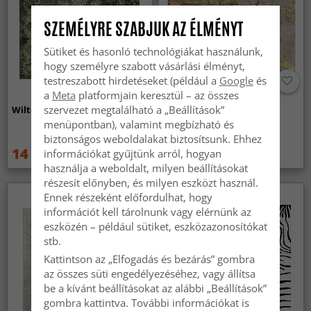
SZEMÉLYRE SZABJUK AZ ÉLMÉNYT
Sütiket és hasonló technológiákat használunk,
hogy személyre szabott vásárlási élményt,
testreszabott hirdetéseket (például a
Google
és
a
Meta
platformjain keresztül – az összes
szervezet megtalálható a „Beállítások”
Wilton szőnyeg - Taknis (zöld)
Wilton szőnyeg - Elena
(bezs/arany)
menüpontban), valamint megbízható és
biztonságos weboldalakat biztosítsunk. Ehhez
14 829 Ft
14 829 Ft
információkat gyűjtünk arról, hogyan
19 789 Ft
19 789 Ft
használja a weboldalt, milyen beállításokat
részesít előnyben, és milyen eszközt használ.
Ennek részeként előfordulhat, hogy
információt kell tárolnunk vagy elérnünk az
eszközén – például sütiket, eszközazonosítókat
stb.
Kattintson az „Elfogadás és bezárás” gombra
az összes süti engedélyezéséhez, vagy állítsa
be a kívánt beállításokat az alábbi „Beállítások”
gombra kattintva. További információkat is