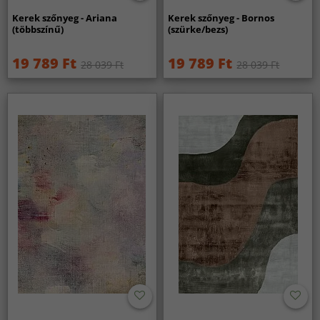
Kerek szőnyeg - Ariana
Kerek szőnyeg - Bornos
(többszínű)
(szürke/bezs)
19 789 Ft
19 789 Ft
28 039 Ft
28 039 Ft