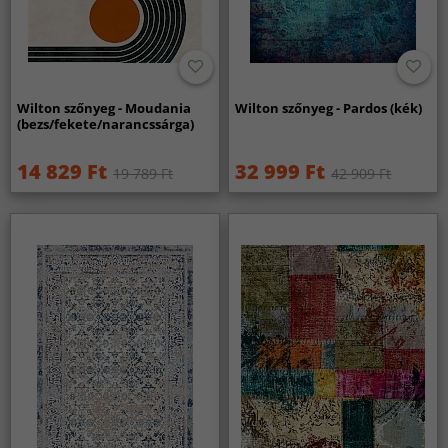
Wilton szőnyeg - Moudania
Wilton szőnyeg - Pardos (kék)
(bezs/fekete/narancssárga)
14 829 Ft
32 999 Ft
19 789 Ft
42 909 Ft