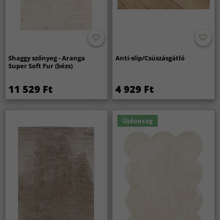
Shaggy szőnyeg - Aranga
Anti-slip/Csúszásgátló
Super Soft Fur (bézs)
11 529 Ft
4 929 Ft
Újdonság