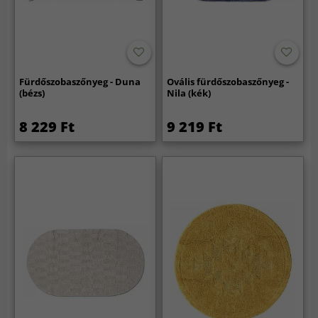
Fürdőszobaszőnyeg - Duna
Ovális fürdőszobaszőnyeg -
(bézs)
Nila (kék)
8 229 Ft
9 219 Ft