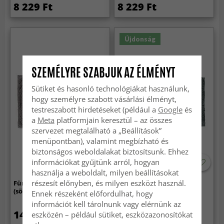
8 229 Ft
8 229 Ft
Újdonság
SZEMÉLYRE SZABJUK AZ ÉLMÉNYT
Sütiket és hasonló technológiákat használunk,
hogy személyre szabott vásárlási élményt,
testreszabott hirdetéseket (például a
Google
és
a
Meta
platformjain keresztül – az összes
szervezet megtalálható a „Beállítások”
menüpontban), valamint megbízható és
biztonságos weboldalakat biztosítsunk. Ehhez
információkat gyűjtünk arról, hogyan
használja a weboldalt, milyen beállításokat
részesít előnyben, és milyen eszközt használ.
Fürdőszobaszőnyeg - Evena
Fürdőszobaszőnyeg - Eliza
(sötét szürke)
(sötétzöld)
Ennek részeként előfordulhat, hogy
információt kell tárolnunk vagy elérnünk az
14 829 Ft
8 229 Ft
eszközén – például sütiket, eszközazonosítókat