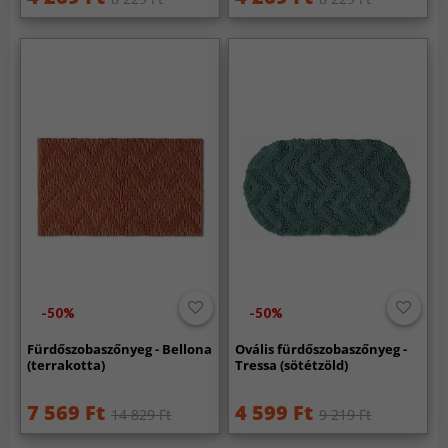
-50%
-50%
Fürdőszobaszőnyeg - Bellona
Ovális fürdőszobaszőnyeg -
(terrakotta)
Tressa (sötétzöld)
7 569 Ft
4 599 Ft
14 829 Ft
9 219 Ft