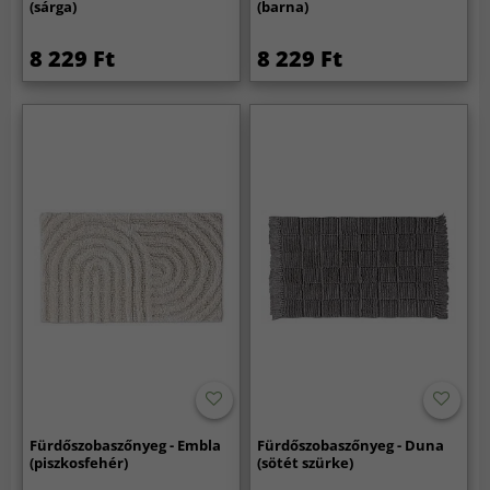
(sárga)
(barna)
8 229 Ft
8 229 Ft
Fürdőszobaszőnyeg - Embla
Fürdőszobaszőnyeg - Duna
(piszkosfehér)
(sötét szürke)