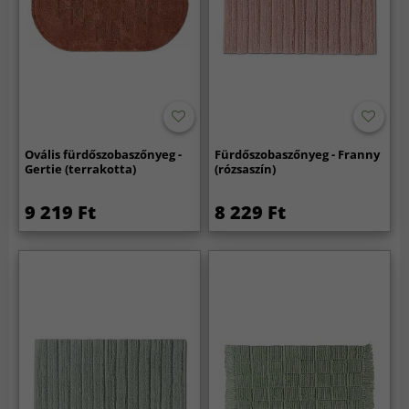
Ovális fürdőszobaszőnyeg -
Fürdőszobaszőnyeg - Franny
Gertie (terrakotta)
(rózsaszín)
9 219 Ft
8 229 Ft