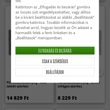
stb.
Kattintson az „Elfogadás és bezárás” gombra
az összes süti engedélyezéséhez, vagy állítsa
be a kívánt beállításokat az alábbi „Beállítások”
gombra kattintva. További információkat is
olvashat arról, hogyan kezelik az Ön adatait a
harmadik felek a fenti linkeken és a
„Beállítások” menüpontban.
ELFOGADÁS ÉS BEZÁRÁS
CSAK A SZÜKSÉGES
BEÁLLÍTÁSOK
Fürdőszobaszőnyeg - Nila
Fürdőszobaszőnyeg - Bevin
(sötét szürke)
(világos szürke)
14 829 Ft
8 229 Ft