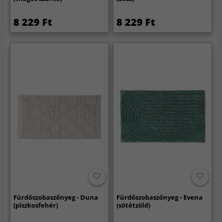
8 229 Ft
8 229 Ft
Fürdőszobaszőnyeg - Duna
Fürdőszobaszőnyeg - Evena
(piszkosfehér)
(sötétzöld)