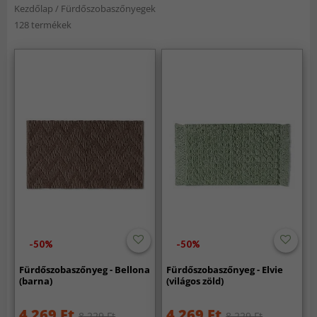
Kezdőlap
/
Fürdőszobaszőnyegek
128 termékek
-50%
-50%
Fürdőszobaszőnyeg - Bellona
Fürdőszobaszőnyeg - Elvie
(barna)
(világos zöld)
4 269 Ft
4 269 Ft
8 229 Ft
8 229 Ft