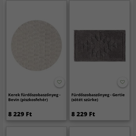
Kerek fürdőszobaszőnyeg -
Fürdőszobaszőnyeg - Gertie
Bevin (piszkosfehér)
(sötét szürke)
8 229 Ft
8 229 Ft