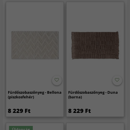
Fürdőszobaszőnyeg - Bellona
Fürdőszobaszőnyeg - Duna
(piszkosfehér)
(barna)
8 229 Ft
8 229 Ft
Újdonság