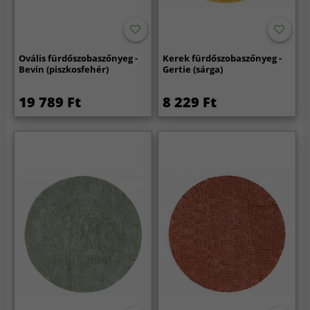
Ovális fürdőszobaszőnyeg -
Kerek fürdőszobaszőnyeg -
Bevin (piszkosfehér)
Gertie (sárga)
19 789 Ft
8 229 Ft