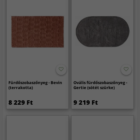
Fürdőszobaszőnyeg - Bevin
Ovális fürdőszobaszőnyeg -
(terrakotta)
Gertie (sötét szürke)
8 229 Ft
9 219 Ft