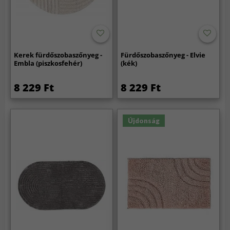
Kerek fürdőszobaszőnyeg -
Fürdőszobaszőnyeg - Elvie
Embla (piszkosfehér)
(kék)
8 229 Ft
8 229 Ft
Újdonság