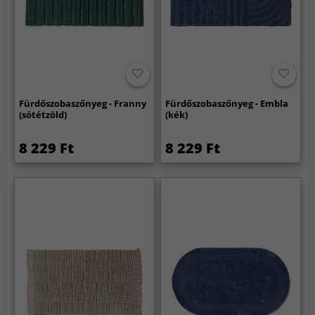
Fürdőszobaszőnyeg - Franny
Fürdőszobaszőnyeg - Embla
(sötétzöld)
(kék)
8 229 Ft
8 229 Ft