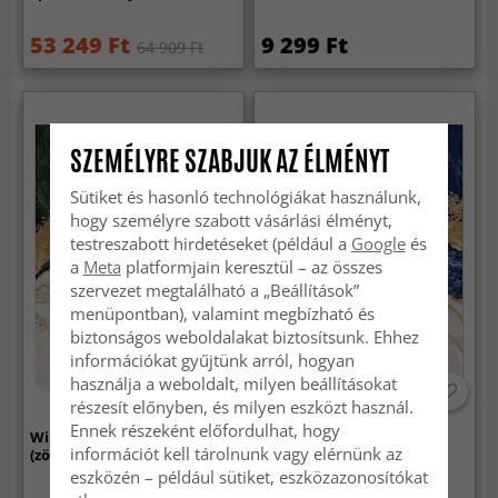
53 249 Ft
9 299 Ft
64 909 Ft
SZEMÉLYRE SZABJUK AZ ÉLMÉNYT
Sütiket és hasonló technológiákat használunk,
hogy személyre szabott vásárlási élményt,
testreszabott hirdetéseket (például a
Google
és
a
Meta
platformjain keresztül – az összes
szervezet megtalálható a „Beállítások”
menüpontban), valamint megbízható és
biztonságos weboldalakat biztosítsunk. Ehhez
információkat gyűjtünk arról, hogyan
használja a weboldalt, milyen beállításokat
részesít előnyben, és milyen eszközt használ.
Ennek részeként előfordulhat, hogy
Wilton szőnyeg - Padova
Wilton szőnyeg - Padova
információt kell tárolnunk vagy elérnünk az
(zöld/fehér/arany)
(kék/fehér/arany)
eszközén – például sütiket, eszközazonosítókat