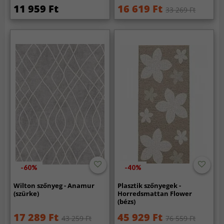
11 959 Ft
16 619 Ft
33 269 Ft
-60%
-40%
Wilton szőnyeg - Anamur
Plasztik szőnyegek -
(szürke)
Horredsmattan Flower
(bézs)
17 289 Ft
45 929 Ft
43 259 Ft
76 559 Ft