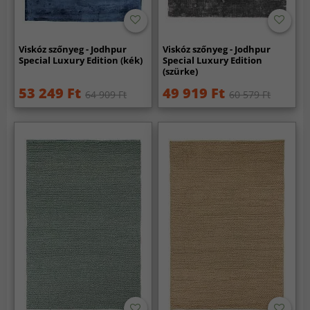
Viskóz szőnyeg - Jodhpur
Viskóz szőnyeg - Jodhpur
Special Luxury Edition (kék)
Special Luxury Edition
(szürke)
53 249 Ft
49 919 Ft
64 909 Ft
60 579 Ft