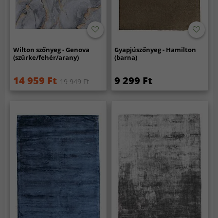
Wilton szőnyeg - Genova
Gyapjúszőnyeg - Hamilton
(szürke/fehér/arany)
(barna)
14 959 Ft
9 299 Ft
19 949 Ft