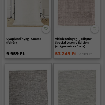
Gyapjúszőnyeg - Coastal
Viskóz szőnyeg - Jodhpur
(fehér)
Special Luxury Edition
(világosszürke/bezs)
9 959 Ft
53 249 Ft
64 909 Ft