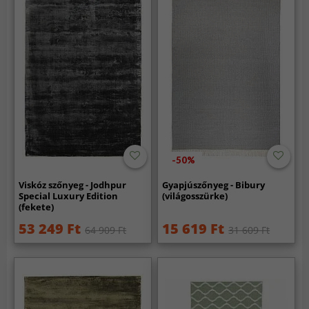
-50%
Viskóz szőnyeg - Jodhpur
Gyapjúszőnyeg - Bibury
Special Luxury Edition
(világosszürke)
(fekete)
53 249 Ft
15 619 Ft
64 909 Ft
31 609 Ft