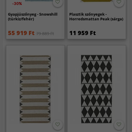
-30%
Gyapjúszőnyeg - Snowshill
Plasztik szőnyegek -
(türkiz/fehér)
Horredsmattan Peak (sárga)
55 919 Ft
11 959 Ft
79 889 Ft