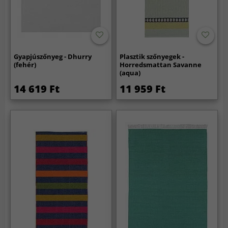
Gyapjúszőnyeg - Dhurry
Plasztik szőnyegek -
(fehér)
Horredsmattan Savanne
(aqua)
14 619 Ft
11 959 Ft