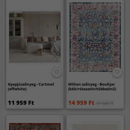
Gyapjúszőnyeg - Cartmel
Wilton szőnyeg - Bouhjar
(offwhite)
(kék/rózsaszín/többszínű)
11 959 Ft
14 959 Ft
19 949 Ft