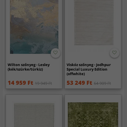
Wilton szőnyeg - Lesley
Viskóz szőnyeg - Jodhpur
(kék/szürke/türkiz)
Special Luxury Edition
(offwhite)
14 959 Ft
53 249 Ft
19 949 Ft
64 909 Ft