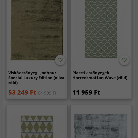
Viskóz szőnyeg - Jodhpur
Plasztik szőnyegek -
Special Luxury Edition (olíva
Horredsmattan Wave (zöld)
zöld)
53 249 Ft
11 959 Ft
64 909 Ft