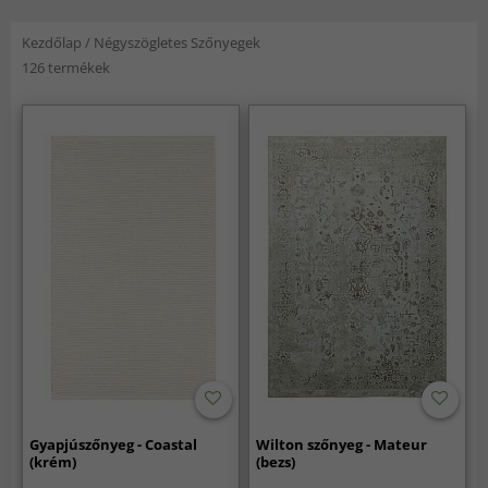
Kezdőlap
/
Négyszögletes Szőnyegek
126 termékek
Gyapjúszőnyeg - Coastal
Wilton szőnyeg - Mateur
(krém)
(bezs)