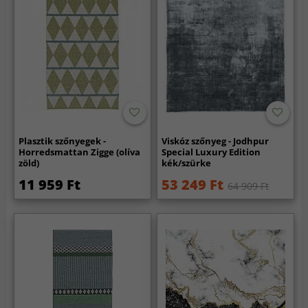
Plasztik szőnyegek -
Viskóz szőnyeg - Jodhpur
Horredsmattan Zigge (olíva
Special Luxury Edition
zöld)
kék/szürke
11 959 Ft
53 249 Ft
64 909 Ft