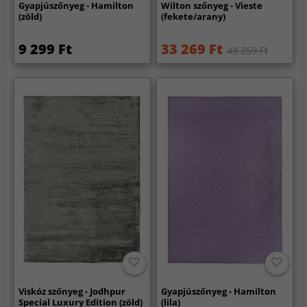
Gyapjúszőnyeg - Hamilton
Wilton szőnyeg - Vieste
(zöld)
(fekete/arany)
9 299 Ft
33 269 Ft
43 259 Ft
Viskóz szőnyeg - Jodhpur
Gyapjúszőnyeg - Hamilton
Special Luxury Edition (zöld)
(lila)