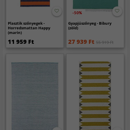
-50%
Plasztik szőnyegek -
Gyapjúszőnyeg - Bibury
Horredsmattan Happy
(zöld)
(marin)
11 959 Ft
27 939 Ft
55 919 Ft