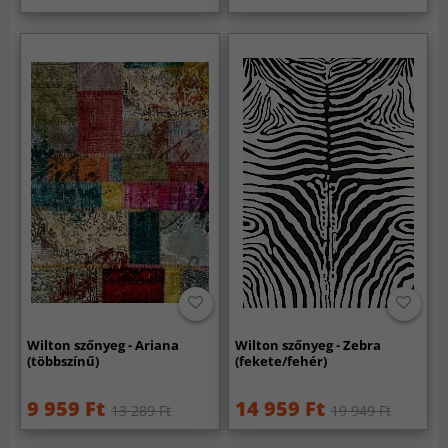
Wilton szőnyeg - Ariana
Wilton szőnyeg - Zebra
(többszínű)
(fekete/fehér)
9 959 Ft
14 959 Ft
13 289 Ft
19 949 Ft