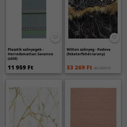
Plasztik szőnyegek -
Wilton szőnyeg - Padova
Horredsmattan Savanne
(fekete/fehér/arany)
(zöld)
11 959 Ft
33 269 Ft
43 259 Ft