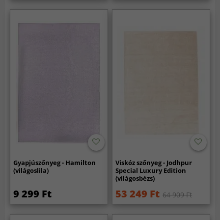
Gyapjúszőnyeg - Hamilton
Viskóz szőnyeg - Jodhpur
(világoslila)
Special Luxury Edition
(világosbézs)
9 299 Ft
53 249 Ft
64 909 Ft