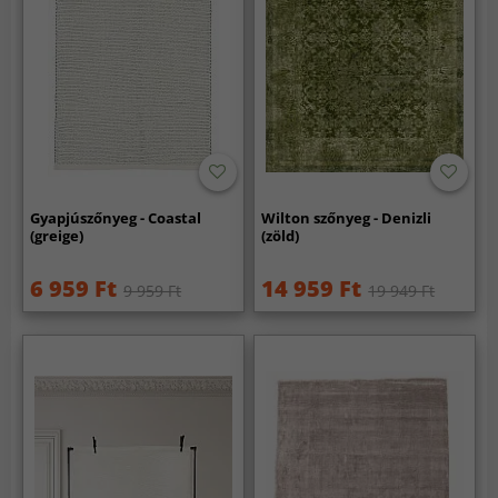
Gyapjúszőnyeg - Coastal
Wilton szőnyeg - Denizli
(greige)
(zöld)
6 959 Ft
14 959 Ft
9 959 Ft
19 949 Ft