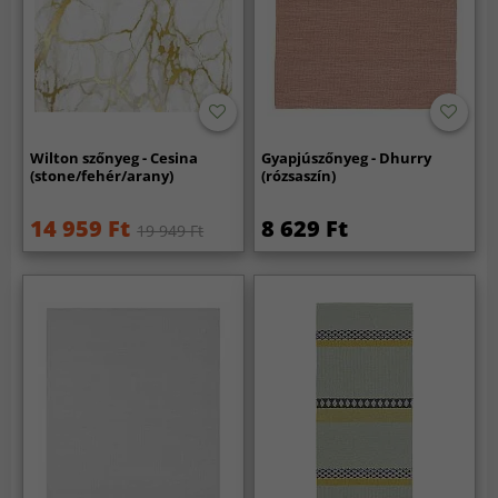
Wilton szőnyeg - Cesina
Gyapjúszőnyeg - Dhurry
(stone/fehér/arany)
(rózsaszín)
14 959 Ft
8 629 Ft
19 949 Ft