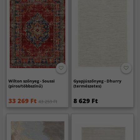
Wilton szőnyeg - Soussi
Gyapjúszőnyeg - Dhurry
(piros/többszínű)
(természetes)
33 269 Ft
8 629 Ft
43 259 Ft