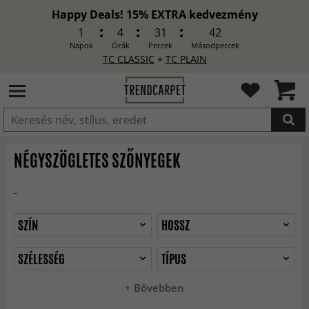
Happy Deals! 15% EXTRA kedvezmény
1
4
31
40
Napok
Órák
Percek
Másodpercek
TC CLASSIC
+
TC PLAIN
HOZZÁADVA
NÉGYSZÖGLETES SZŐNYEGEK
-
SZÍN
HOSSZ
SZÉLESSÉG
TÍPUS
+ Bővebben