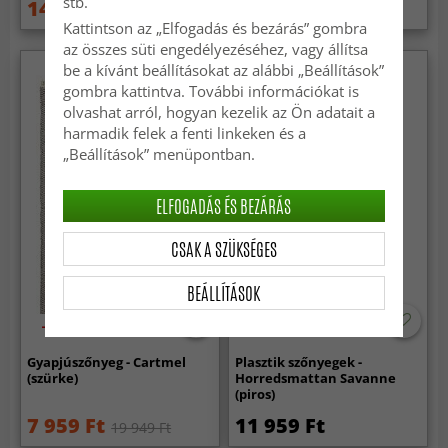
stb.
14 959 Ft
14 959 Ft
19 949 Ft
19 949 Ft
Kattintson az „Elfogadás és bezárás” gombra
az összes süti engedélyezéséhez, vagy állítsa
be a kívánt beállításokat az alábbi „Beállítások”
gombra kattintva. További információkat is
olvashat arról, hogyan kezelik az Ön adatait a
harmadik felek a fenti linkeken és a
„Beállítások” menüpontban.
ELFOGADÁS ÉS BEZÁRÁS
CSAK A SZÜKSÉGES
BEÁLLÍTÁSOK
-60%
Gyapjúszőnyeg - Cartmel
Plasztik szőnyegek -
(szürke)
Horredsmattan Savanne
(piros)
7 959 Ft
11 959 Ft
19 949 Ft