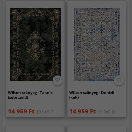
Wilton szőnyeg - Taknis
Wilton szőnyeg - Denizli
(sötétzöld)
(kék)
14 959 Ft
14 959 Ft
19 949 Ft
19 949 Ft