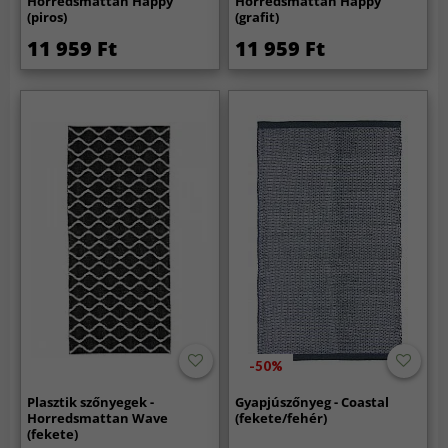
Horredsmattan Happy
Horredsmattan Happy
(piros)
(grafit)
11 959 Ft
11 959 Ft
-50%
Plasztik szőnyegek -
Gyapjúszőnyeg - Coastal
Horredsmattan Wave
(fekete/fehér)
(fekete)