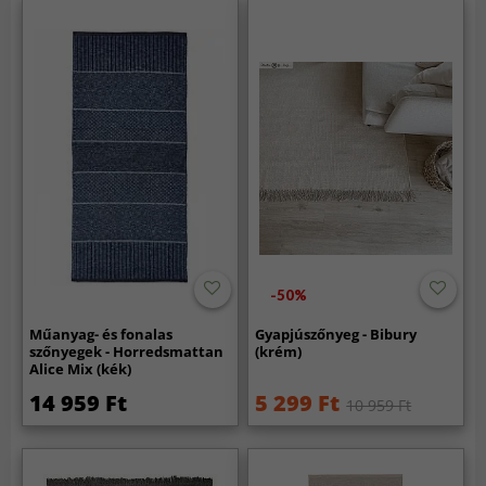
-50%
Műanyag- és fonalas
Gyapjúszőnyeg - Bibury
szőnyegek - Horredsmattan
(krém)
Alice Mix (kék)
14 959 Ft
5 299 Ft
10 959 Ft