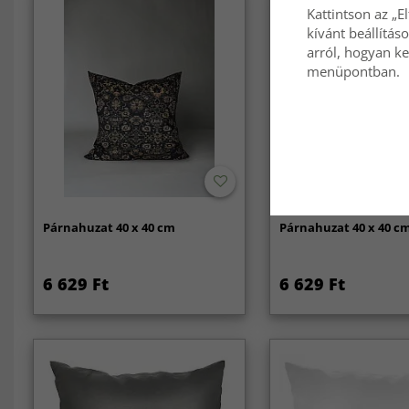
Kattintson az „E
kívánt beállítás
arról, hogyan ke
menüpontban.
Párnahuzat 40 x 40 cm
Párnahuzat 40 x 40 c
6 629 Ft
6 629 Ft