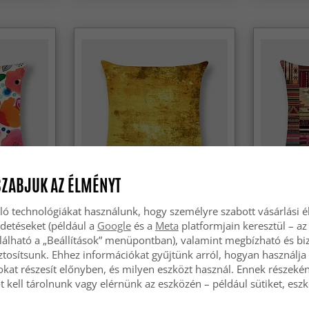
SZABJUK AZ ÉLMÉNYT
ló technológiákat használunk, hogy személyre szabott vásárlási 
m
Párnahuzat 40 x 40 cm
Párnahuzat
rdetéseket (például a
Google
és a
Meta
platformjain keresztül – az
lálható a „Beállítások” menüpontban), valamint megbízható és bi
6 629 Ft
6 629 F
tosítsunk. Ehhez információkat gyűjtünk arról, hogyan használja 
okat részesít előnyben, és milyen eszközt használ. Ennek részekén
 kell tárolnunk vagy elérnünk az eszközén – például sütiket, esz