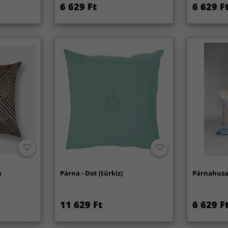
6 629 Ft
6 629 F
m
Párna - Dot (türkiz)
Párnahuzat
11 629 Ft
6 629 F