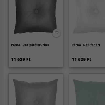
Párna - Dot (sötétszürke)
Párna - Dot (fehér)
11 629 Ft
11 629 Ft