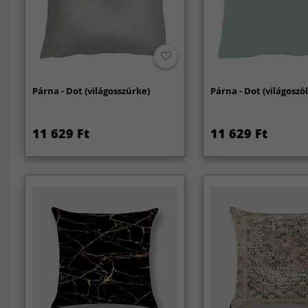
Párna - Dot (világosszürke)
Párna - Dot (világoszö
11 629 Ft
11 629 Ft