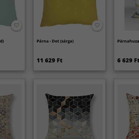
ld)
Párna - Dot (sárga)
Párnahuzat
11 629 Ft
6 629 F