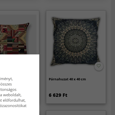
élményt,
 40 x 40 cm
Párnahuzat 40 x 40 cm
 összes
ztonságos
t
6 629 Ft
a weboldalt,
t előfordulhat,
közazonosítókat