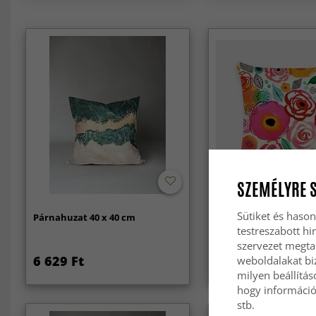
SZEMÉLYRE 
Sütiket és hason
Párnahuzat 40 x 40 cm
Párnahuzat 40 x 40 c
testreszabott hi
szervezet megta
6 629 Ft
6 629 Ft
weboldalakat biz
milyen beállítás
hogy információt
stb.