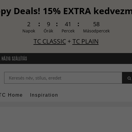
py Deals! 15% EXTRA kedvez
2
9
41
57
Napok
Órák
Percek
Másodpercek
TC CLASSIC
+
TC PLAIN
 HÁZIG SZÁLLÍTÁS
TC Home
Inspiration