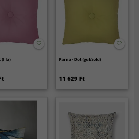
(lila)
Párna - Dot (gul/zöld)
Ft
11 629 Ft