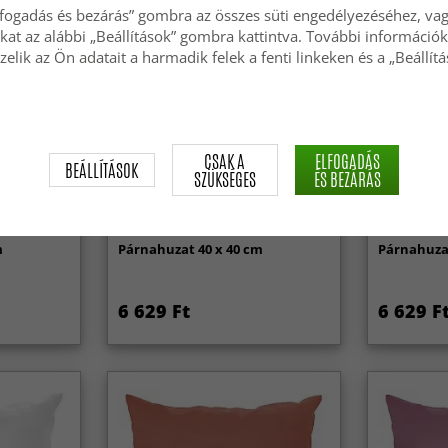
lfogadás és bezárás” gombra az összes süti engedélyezéséhez, vagy
okat az alábbi „Beállítások” gombra kattintva. További információk
zelik az Ön adatait a harmadik felek a fenti linkeken és a „Beállít
CSAK A
ELFOGADÁS
BEÁLLÍTÁSOK
SZÜKSÉGES
ÉS BEZÁRÁS
m
Párnahuzat 40 x 40 cm
Párnahuzat
6 629 Ft
6 629 F