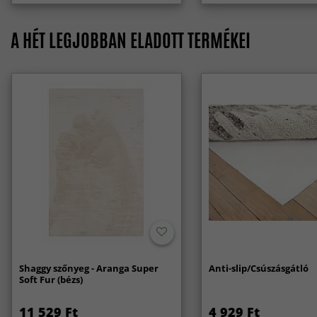
A HÉT LEGJOBBAN ELADOTT TERMÉKEI
Shaggy szőnyeg - Aranga Super
Anti-slip/Csúszásgátló
Soft Fur (bézs)
11 529 Ft
4 929 Ft