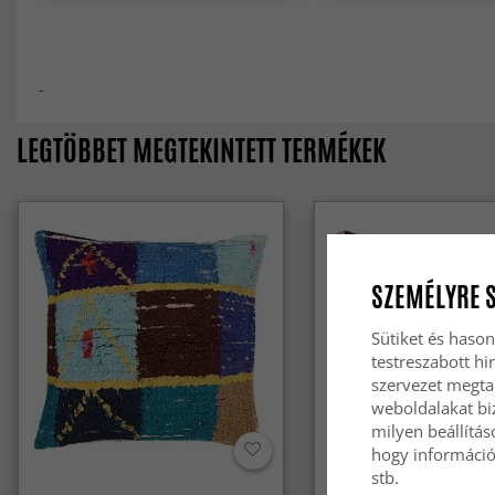
-
LEGTÖBBET MEGTEKINTETT TERMÉKEK
SZEMÉLYRE 
Sütiket és hason
testreszabott hi
szervezet megta
weboldalakat biz
milyen beállítás
hogy információt
stb.