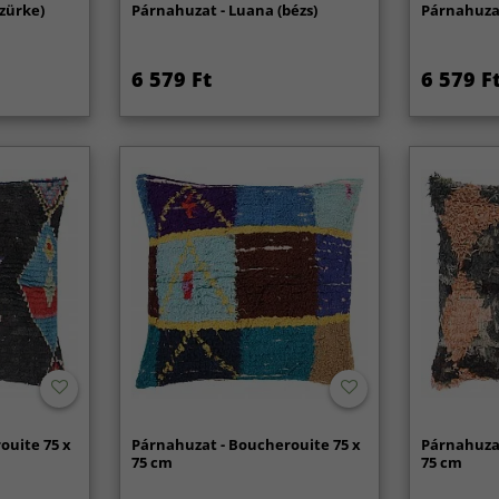
zürke)
Párnahuzat - Luana (bézs)
Párnahuzat
6 579 Ft
6 579 F
ouite 75 x
Párnahuzat - Boucherouite 75 x
Párnahuzat
75 cm
75 cm