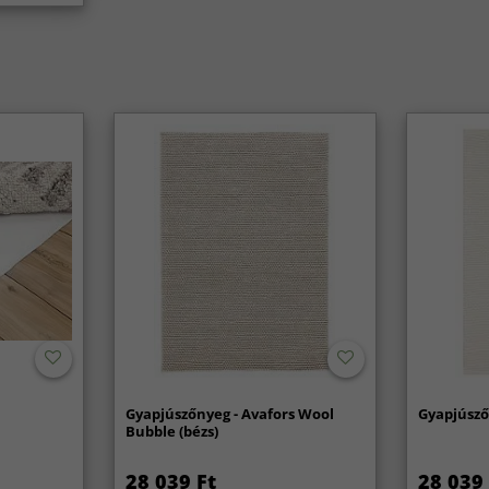
Gyapjúszőnyeg - Avafors Wool
Gyapjúsző
Bubble (bézs)
28 039 Ft
28 039 