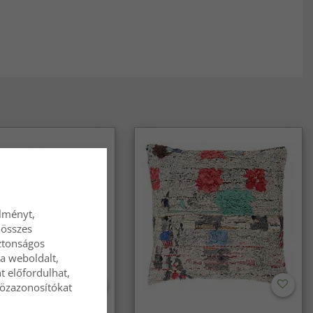
élményt,
 összes
ztonságos
a weboldalt,
t előfordulhat,
közazonosítókat