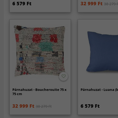
6 579 Ft
32 999 Ft
38 279 
Párnahuzat - Boucherouite 75 x
Párnahuzat - Luana (
75 cm
32 999 Ft
6 579 Ft
38 279 Ft