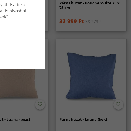
t - Boucherouite 75 x
Párnahuzat - Boucherouite 75 x
 állítsa be a
75 cm
at is olvashat
ások”
Ft
32 999 Ft
38 279 Ft
38 279 Ft
t - Luana (bézs)
Párnahuzat - Luana (kék)