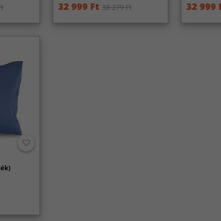
32 999 Ft
32 999 
Ft
38 279 Ft
kék)