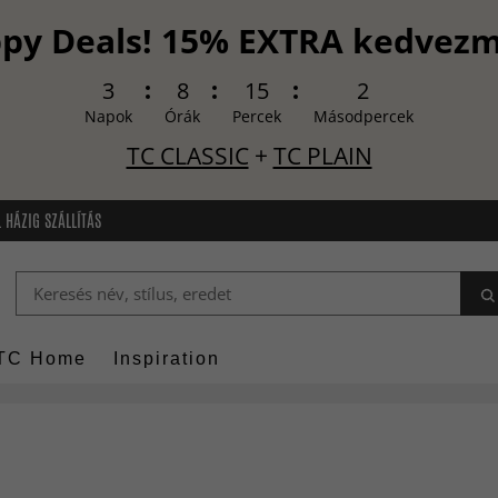
py Deals! 15% EXTRA kedvez
3
8
15
1
Napok
Órák
Percek
Másodpercek
TC CLASSIC
+
TC PLAIN
 HÁZIG SZÁLLÍTÁS
TC Home
Inspiration