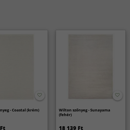
nyeg - Coastal (krém)
Wilton szőnyeg - Sunayama
(fehér)
Ft
18 139 Ft