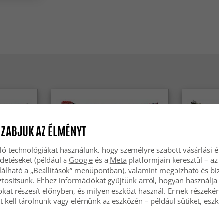
SZABJUK AZ ÉLMÉNYT
ló technológiákat használunk, hogy személyre szabott vásárlási 
rdetéseket (például a
Google
és a
Meta
platformjain keresztül – az
lálható a „Beállítások” menüpontban), valamint megbízható és bi
tosítsunk. Ehhez információkat gyűjtünk arról, hogyan használja 
okat részesít előnyben, és milyen eszközt használ. Ennek részekén
 kell tárolnunk vagy elérnünk az eszközén – például sütiket, esz