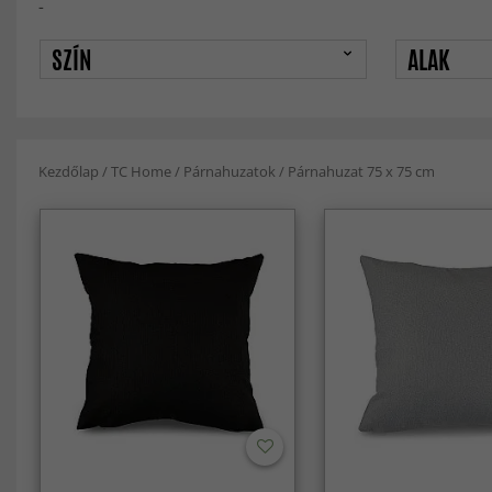
-
SZÍN
ALAK
Kezdőlap
/
TC Home
/
Párnahuzatok
/
Párnahuzat 75 x 75 cm