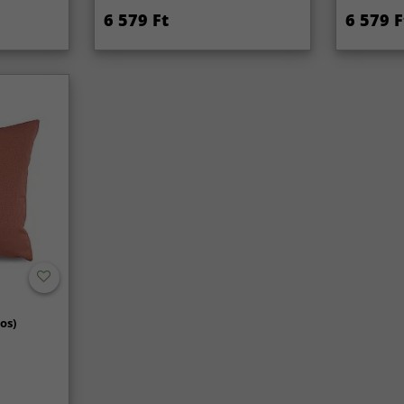
6 579 Ft
6 579 F
os)