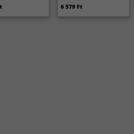
t
6 579 Ft