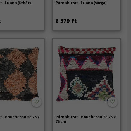
 - Luana (fehér)
Párnahuzat - Luana (sárga)
t
6 579 Ft
 - Boucherouite 75 x
Párnahuzat - Boucherouite 75 x
75 cm