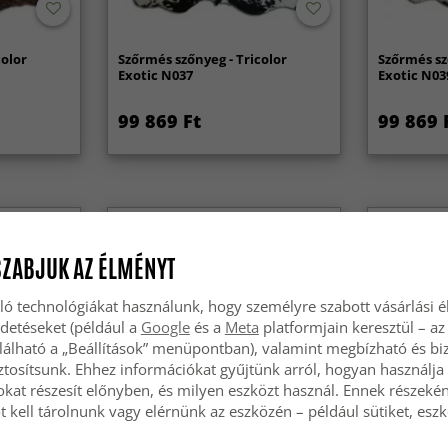
color
Szőrmés szőnyeg - Tricolor
Szőrmés sz
Exotic N037
Exotic N03
99 869 Ft
99 869 
SZABJUK AZ ÉLMÉNYT
ló technológiákat használunk, hogy személyre szabott vásárlási 
rdetéseket (például a
Google
és a
Meta
platformjain keresztül – az
lálható a „Beállítások” menüpontban), valamint megbízható és bi
tosítsunk. Ehhez információkat gyűjtünk arról, hogyan használja 
okat részesít előnyben, és milyen eszközt használ. Ennek részekén
 kell tárolnunk vagy elérnünk az eszközén – például sütiket, esz