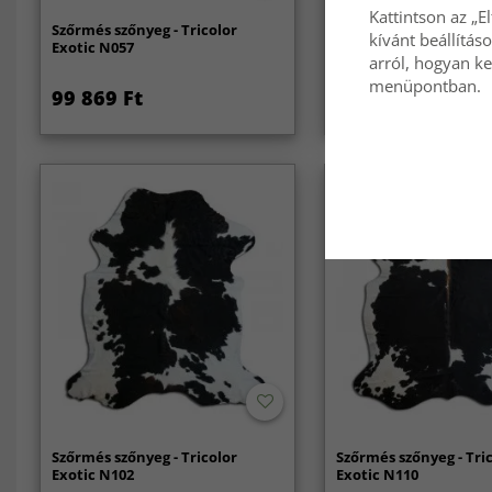
Kattintson az „E
Szőrmés szőnyeg - Tricolor
Szőrmés szőnyeg - Tri
kívánt beállítás
Exotic N057
Exotic N067
arról, hogyan ke
menüpontban.
99 869 Ft
99 869 Ft
Szőrmés szőnyeg - Tricolor
Szőrmés szőnyeg - Tri
Exotic N102
Exotic N110