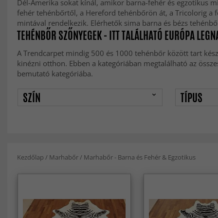
Dél-Amerika sokat kínál, amikor barna-fehér és egzotikus m
fehér tehénbőrtől, a Hereford tehénbőrön át, a Tricolorig a 
mintával rendelkezik. Elérhetők sima barna és bézs tehénbőr
TEHÉNBŐR SZŐNYEGEK - ITT TALÁLHATÓ EURÓPA LEG
A Trendcarpet mindig 500 és 1000 tehénbőr között tart kész
kinézni otthon. Ebben a kategóriában megtalálható az össze
bemutató kategóriába.
SZÍN
TÍPUS
Kezdőlap
/
Marhabőr
/
Marhabőr - Barna és Fehér & Egzotikus