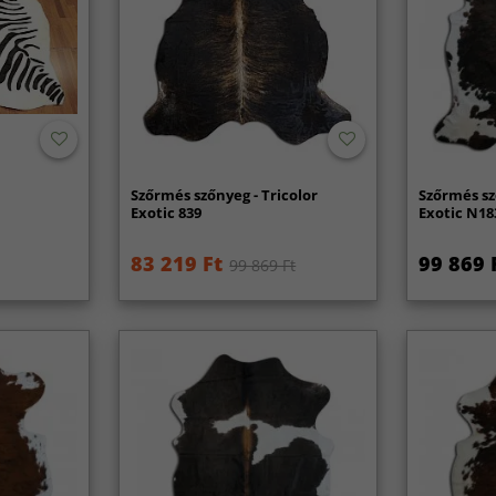
Szőrmés szőnyeg - Tricolor
Szőrmés sz
Exotic 839
Exotic N18
83 219 Ft
99 869 
99 869 Ft