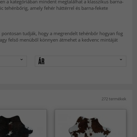
ben a kategóriában mindent megtalálhat a klasszikus barna-
ic tehénbőrig, amely fehér háttérrel és barna-fekete
ek pontosan tudják, hogy a megrendelt tehénbőr hogyan fog
i vagy felső menüből könnyen átmehet a kedvenc mintáját
ÁR
272 termékek