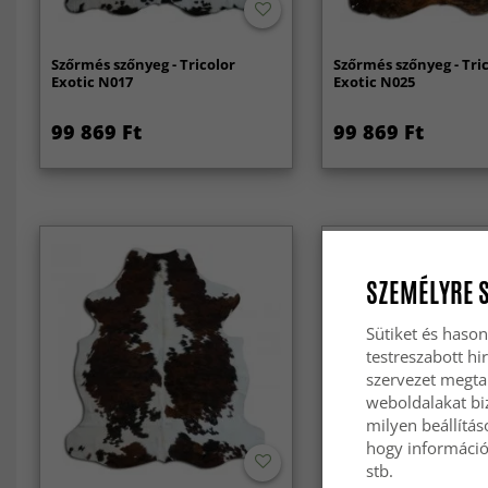
Szőrmés szőnyeg - Tricolor
Szőrmés szőnyeg - Tri
Exotic N017
Exotic N025
99 869 Ft
99 869 Ft
SZEMÉLYRE 
Sütiket és hason
testreszabott hi
szervezet megta
weboldalakat biz
milyen beállítás
hogy információt
stb.