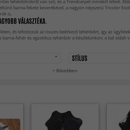
intás tehénbőrökről van szó, és a Trendcarpet mindezt lefedi. Eb
feltűnő barna-fekete keverékével, a nagyon népszerű Tricolor Exot
ök is.
NAGYOBB VÁLASZTÉKA.
leten, és lefotózzuk az összes beérkező tehénbőrt, így az ügyfel
s barna-fehér és egzotikus tehénbőr a készletünkön; a bal oldal
STÍLUS
+ Bővebben