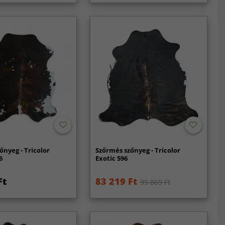
őnyeg - Tricolor
Szőrmés szőnyeg - Tricolor
6
Exotic 596
Ft
83 219 Ft
99 869 Ft