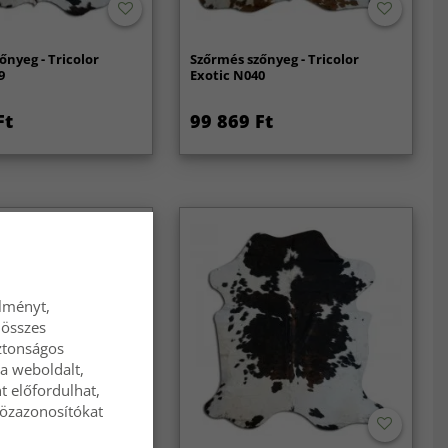
őnyeg - Tricolor
Szőrmés szőnyeg - Tricolor
9
Exotic N040
Ft
99 869 Ft
élményt,
 összes
ztonságos
a weboldalt,
t előfordulhat,
közazonosítókat