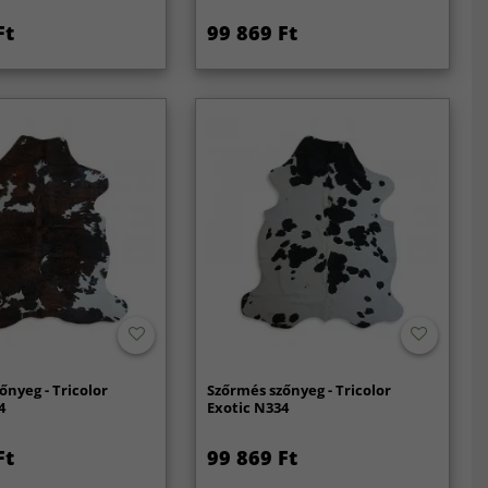
Ft
99 869 Ft
őnyeg - Tricolor
Szőrmés szőnyeg - Tricolor
4
Exotic N334
Ft
99 869 Ft