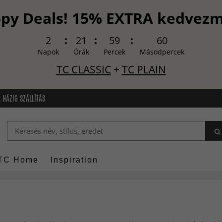
py Deals! 15% EXTRA kedvez
2
21
59
58
Napok
Órák
Percek
Másodpercek
TC CLASSIC
+
TC PLAIN
 HÁZIG SZÁLLÍTÁS
TC Home
Inspiration