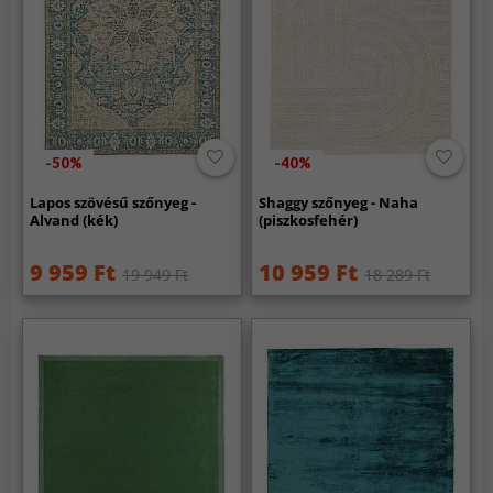
-50%
-40%
Lapos szövésű szőnyeg -
Shaggy szőnyeg - Naha
Alvand (kék)
(piszkosfehér)
9 959 Ft
10 959 Ft
19 949 Ft
18 289 Ft