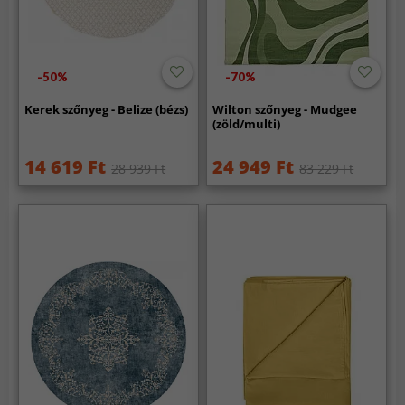
-50%
-70%
Kerek szőnyeg - Belize (bézs)
Wilton szőnyeg - Mudgee
(zöld/multi)
14 619 Ft
24 949 Ft
28 939 Ft
83 229 Ft