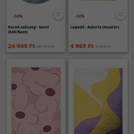
-50%
-30%
Kerek szőnyeg - Santi
Lepedő - Asteria (mustár)
(kék/bezs)
24 949 Ft
4 969 Ft
49 919 Ft
9 959 Ft