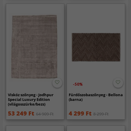
-50%
Viskóz szőnyeg - Jodhpur
Fürdőszobaszőnyeg - Bellona
Special Luxury Edition
(barna)
(világosszürke/bezs)
53 249 Ft
4 299 Ft
64 909 Ft
8 299 Ft