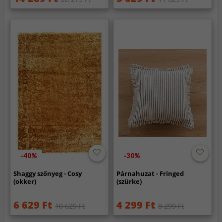
-40%
-30%
Shaggy szőnyeg - Cosy
Párnahuzat - Fringed
(okker)
(szürke)
6 629 Ft
4 299 Ft
10 629 Ft
8 299 Ft