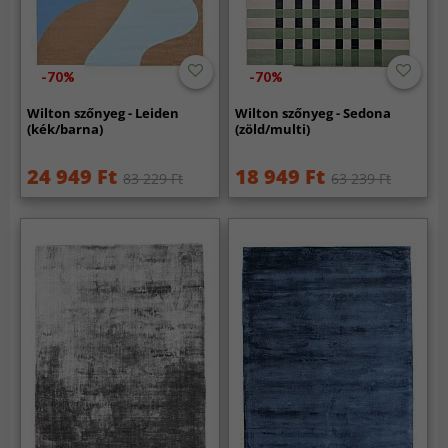
-70%
-70%
Wilton szőnyeg - Leiden
Wilton szőnyeg - Sedona
(kék/barna)
(zöld/multi)
24 949 Ft
18 949 Ft
83 229 Ft
63 239 Ft