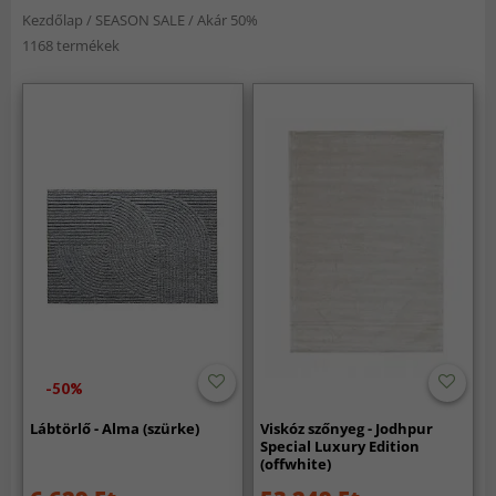
Kezdőlap
/
SEASON SALE
/
Akár 50%
1168 termékek
-50%
Lábtörlő - Alma (szürke)
Viskóz szőnyeg - Jodhpur
Special Luxury Edition
(offwhite)