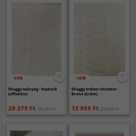
-50%
-50%
Shaggy szőnyeg - Rostock
Shaggy Indoor-Outdoor -
(offwhite)
Bronx (krém)
29 279 Ft
13 959 Ft
58 249 Ft
27 609 Ft