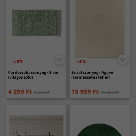
-50%
-50%
Fürdőszobaszőnyeg - Elvie
Szizál szőnyeg - Agave
(világos zöld)
(természetes fehér)
4 299 Ft
15 959 Ft
8 299 Ft
31 609 Ft