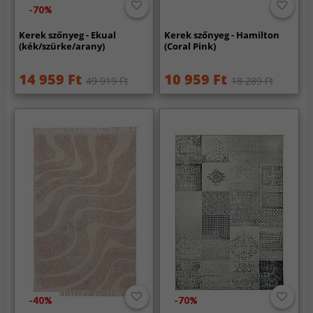
-70%
Kerek szőnyeg - Ekual
Kerek szőnyeg - Hamilton
(kék/szürke/arany)
(Coral Pink)
14 959 Ft
10 959 Ft
49 919 Ft
18 289 Ft
-40%
-70%