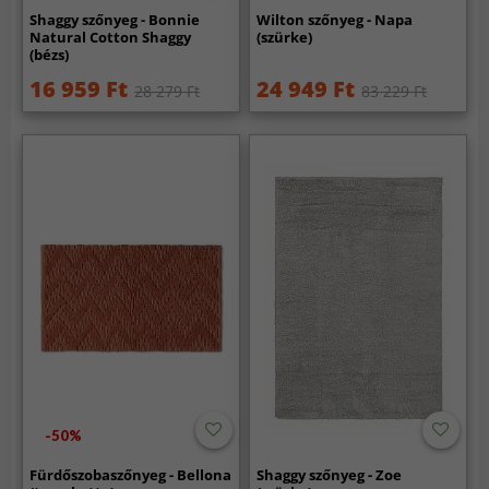
Shaggy szőnyeg - Bonnie
Wilton szőnyeg - Napa
Natural Cotton Shaggy
(szürke)
(bézs)
16 959 Ft
24 949 Ft
28 279 Ft
83 229 Ft
-50%
Fürdőszobaszőnyeg - Bellona
Shaggy szőnyeg - Zoe