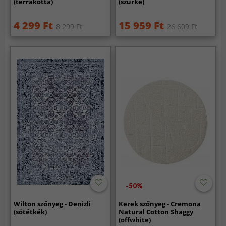
(terrakotta)
(szürke)
4 299 Ft
15 959 Ft
8 299 Ft
26 609 Ft
-50%
Wilton szőnyeg - Denizli
Kerek szőnyeg - Cremona
(sötétkék)
Natural Cotton Shaggy
(offwhite)