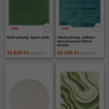
-50%
-50%
Szizál szőnyeg - Agave (zöld)
Viskóz szőnyeg - Jodhpur
Special Luxury Edition
(türkiz)
10 629 Ft
53 249 Ft
20 949 Ft
64 909 Ft