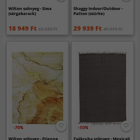
Wilton szőnyeg - Siwa
Shaggy Indoor/Outdoor -
(sárgabarack)
Patton (szürke)
18 949 Ft
29 939 Ft
63 239 Ft
49 919 Ft
-70%
-50%
Wilton szőnyeg - Etienne
Zsákruha szőnyeg - Mexicali