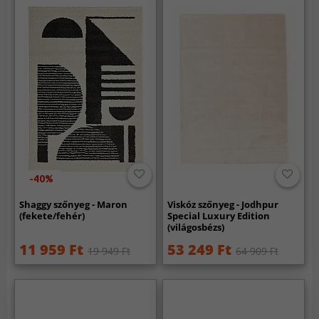
-40%
Shaggy szőnyeg - Maron
Viskóz szőnyeg - Jodhpur
(fekete/fehér)
Special Luxury Edition
(világosbézs)
11 959 Ft
53 249 Ft
19 949 Ft
64 909 Ft