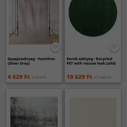
Gyapjúszőnyeg - Hamilton
Kerek szőnyeg - Recycled
(Silver Grey)
PET with viscose look (zöld)
4 629 Ft
10 629 Ft
9 299 Ft
17 949 Ft