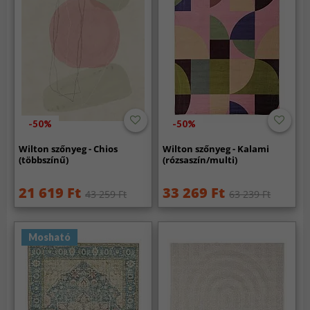
-50%
-50%
Wilton szőnyeg - Chios
Wilton szőnyeg - Kalami
(többszínű)
(rózsaszín/multi)
21 619 Ft
33 269 Ft
43 259 Ft
63 239 Ft
Mosható