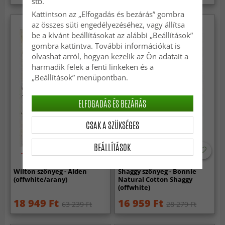
stb.
Kattintson az „Elfogadás és bezárás” gombra
az összes süti engedélyezéséhez, vagy állítsa
be a kívánt beállításokat az alábbi „Beállítások”
gombra kattintva. További információkat is
olvashat arról, hogyan kezelik az Ön adatait a
harmadik felek a fenti linkeken és a
„Beállítások” menüpontban.
ELFOGADÁS ÉS BEZÁRÁS
CSAK A SZÜKSÉGES
BEÁLLÍTÁSOK
-70%
-40%
Wilton szőnyeg - Alden
Shaggy szőnyeg - Bonnie
(offwhite/arany)
Natural Cotton Shaggy
(offwhite)
18 949 Ft
16 959 Ft
63 239 Ft
28 279 Ft