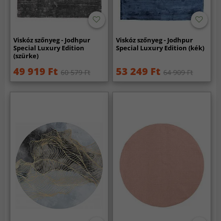
Viskóz szőnyeg - Jodhpur
Viskóz szőnyeg - Jodhpur
Special Luxury Edition
Special Luxury Edition (kék)
(szürke)
49 919 Ft
53 249 Ft
60 579 Ft
64 909 Ft