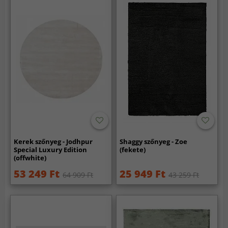
Kerek szőnyeg - Jodhpur
Shaggy szőnyeg - Zoe
Special Luxury Edition
(fekete)
(offwhite)
53 249 Ft
25 949 Ft
64 909 Ft
43 259 Ft