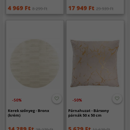
4 969 Ft
17 949 Ft
8 299 Ft
29 939 Ft
-50%
-50%
Kerek szőnyeg - Bronx
Párnahuzat - Bársony
(krém)
párnák 50 x 50 cm
14 289 Ft
5 629 Ft
28 279 Ft
11 629 Ft