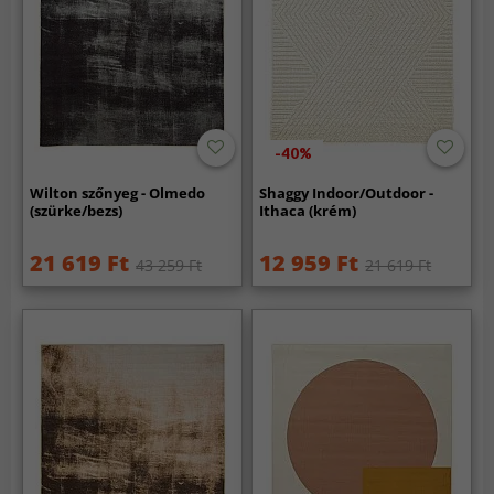
-40%
Wilton szőnyeg - Olmedo
Shaggy Indoor/Outdoor -
(szürke/bezs)
Ithaca (krém)
21 619 Ft
12 959 Ft
43 259 Ft
21 619 Ft