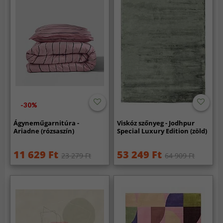
-30%
Ágyneműgarnitúra -
Viskóz szőnyeg - Jodhpur
Ariadne (rózsaszín)
Special Luxury Edition (zöld)
11 629 Ft
53 249 Ft
23 279 Ft
64 909 Ft