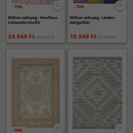
-70%
-70%
Wilton szőnyeg - Honfleur
Wilton szőnyeg - Leiden
(rózsaszín/multi)
(sárga/lila)
24 949 Ft
18 949 Ft
83 229 Ft
63 239 Ft
-70%