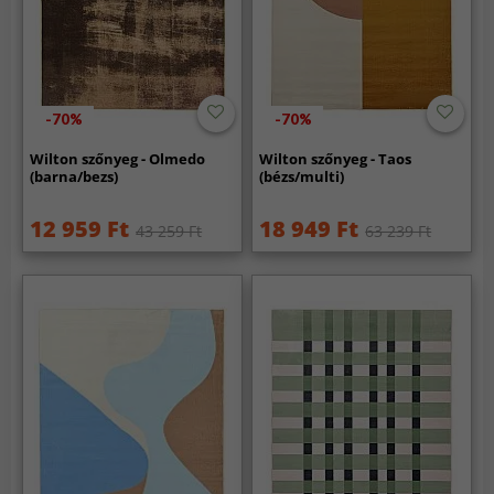
-70%
-70%
Wilton szőnyeg - Olmedo
Wilton szőnyeg - Taos
(barna/bezs)
(bézs/multi)
12 959 Ft
18 949 Ft
43 259 Ft
63 239 Ft