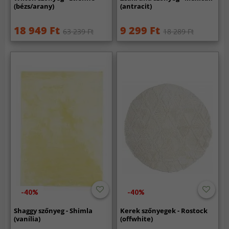
(bézs/arany)
(antracit)
18 949 Ft
9 299 Ft
63 239 Ft
18 289 Ft
-40%
-40%
Shaggy szőnyeg - Shimla
Kerek szőnyegek - Rostock
(vanília)
(offwhite)