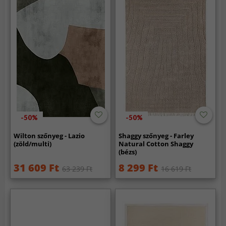
-50%
-50%
Wilton szőnyeg - Lazio
Shaggy szőnyeg - Farley
(zöld/multi)
Natural Cotton Shaggy
(bézs)
31 609 Ft
8 299 Ft
63 239 Ft
16 619 Ft