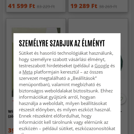
41 599 Ft
19 289 Ft
83 229 Ft
38 269 Ft
SZEMÉLYRE SZABJUK AZ ÉLMÉNYT
Sütiket és hasonló technológiákat használunk,
hogy személyre szabott vásárlási élményt,
testreszabott hirdetéseket (például a
Google
és
a
Meta
platformjain keresztül – az összes
szervezet megtalálható a „Beállítások”
menüpontban), valamint megbízható és
biztonságos weboldalakat biztosítsunk. Ehhez
információkat gyűjtünk arról, hogyan
-70%
-50%
használja a weboldalt, milyen beállításokat
részesít előnyben, és milyen eszközt használ.
Wilton szőnyeg - Leiden
Ovális fürdőszobaszőnyeg -
Ennek részeként előfordulhat, hogy
(zöld)
Tressa (sötétzöld)
információt kell tárolnunk vagy elérnünk az
eszközén – például sütiket, eszközazonosítókat
39 929 Ft
4 629 Ft
133 179 Ft
9 299 Ft