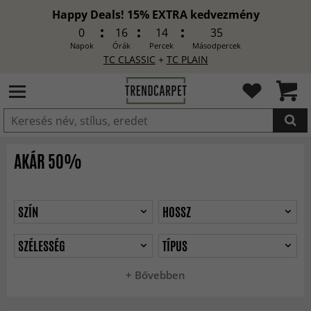
Happy Deals! 15% EXTRA kedvezmény
0
16
14
33
Napok
Órák
Percek
Másodpercek
TC CLASSIC
+
TC PLAIN
HOZZÁADVA
AKÁR 50%
SZÍN
HOSSZ
SZÉLESSÉG
TÍPUS
+ Bővebben