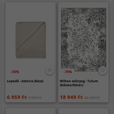
-30%
-70%
Lepedő - Asteria (bézs)
Wilton szőnyeg - Tulum
(fekete/fehér)
6 959 Ft
18 949 Ft
9 959 Ft
63 239 Ft