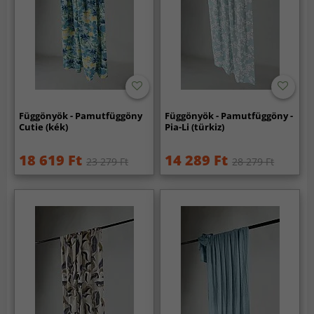
Függönyök - Pamutfüggöny
Függönyök - Pamutfüggöny -
Cutie (kék)
Pia-Li (türkiz)
18 619 Ft
14 289 Ft
23 279 Ft
28 279 Ft