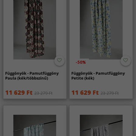
-50%
Függönyök - Pamutfüggöny
Függönyök - Pamutfüggöny
Paula (kék/többszínű)
Petite (kék)
11 629 Ft
11 629 Ft
23 279 Ft
23 279 Ft