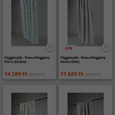
-30%
Függönyök - Pamutfüggöny -
Függönyök - Pamutfüggöny
Pia-Li (türkiz)
Helmi (kék)
14 289 Ft
11 629 Ft
28 279 Ft
16 619 Ft