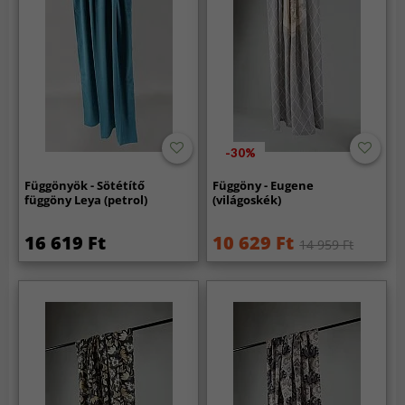
-30%
Függönyök - Sötétítő
Függöny - Eugene
függöny Leya (petrol)
(világoskék)
16 619 Ft
10 629 Ft
14 959 Ft