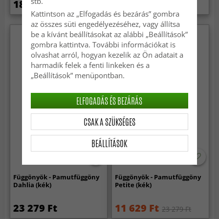
stb.
18 289 Ft
9 299 Ft
18 289 Ft
Kattintson az „Elfogadás és bezárás” gombra
az összes süti engedélyezéséhez, vagy állítsa
be a kívánt beállításokat az alábbi „Beállítások”
gombra kattintva. További információkat is
olvashat arról, hogyan kezelik az Ön adatait a
harmadik felek a fenti linkeken és a
„Beállítások” menüpontban.
ELFOGADÁS ÉS BEZÁRÁS
CSAK A SZÜKSÉGES
BEÁLLÍTÁSOK
-50%
Függönyök - Pamutfüggöny
Függönyök - Pamutfüggöny
Dahlia (kék)
Petite (kék)
23 279 Ft
11 629 Ft
23 279 Ft