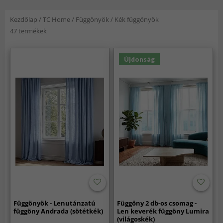
Kezdőlap
/
TC Home
/
Függönyök
/
Kék függönyök
47 termékek
Újdonság
Függönyök - Lenutánzatú
Függöny 2 db-os csomag -
függöny Andrada (sötétkék)
Len keverék függöny Lumira
(világoskék)