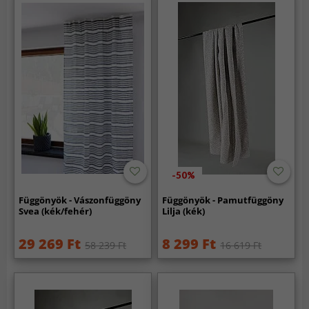
-50%
Függönyök - Vászonfüggöny
Függönyök - Pamutfüggöny
Svea (kék/fehér)
Lilja (kék)
29 269 Ft
8 299 Ft
58 239 Ft
16 619 Ft