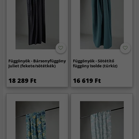
Függönyök - Bársonyfüggöny
Függönyök - Sötétítő
Juliet (fekete/sötétkék)
függöny Isolde (türkiz)
18 289 Ft
16 619 Ft