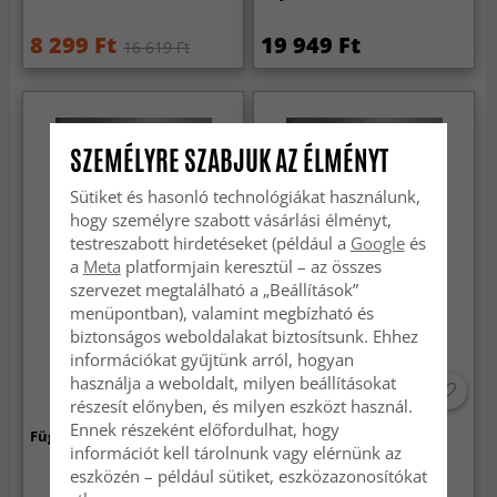
8 299 Ft
19 949 Ft
16 619 Ft
SZEMÉLYRE SZABJUK AZ ÉLMÉNYT
Sütiket és hasonló technológiákat használunk,
hogy személyre szabott vásárlási élményt,
testreszabott hirdetéseket (például a
Google
és
a
Meta
platformjain keresztül – az összes
szervezet megtalálható a „Beállítások”
menüpontban), valamint megbízható és
biztonságos weboldalakat biztosítsunk. Ehhez
információkat gyűjtünk arról, hogyan
használja a weboldalt, milyen beállításokat
részesít előnyben, és milyen eszközt használ.
Ennek részeként előfordulhat, hogy
Függöny - Murphy (kék)
Függöny - Rory (kék)
információt kell tárolnunk vagy elérnünk az
eszközén – például sütiket, eszközazonosítókat