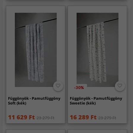
-30%
Függönyök - Pamutfüggöny
Függönyök - Pamutfüggöny
Soft (kék)
Sweetie (kék)
11 629 Ft
16 289 Ft
23 279 Ft
23 279 Ft