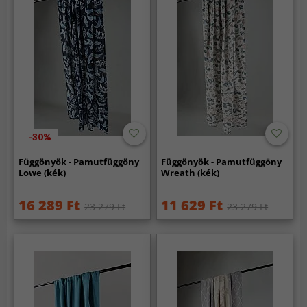
-30%
Függönyök - Pamutfüggöny
Függönyök - Pamutfüggöny
Lowe (kék)
Wreath (kék)
16 289 Ft
11 629 Ft
23 279 Ft
23 279 Ft