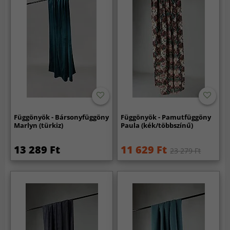
Függönyök - Bársonyfüggöny
Függönyök - Pamutfüggöny
Marlyn (türkiz)
Paula (kék/többszínű)
13 289 Ft
11 629 Ft
23 279 Ft