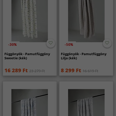
-30%
-50%
Függönyök - Pamutfüggöny
Függönyök - Pamutfüggöny
Sweetie (kék)
Lilja (kék)
16 289 Ft
8 299 Ft
23 279 Ft
16 619 Ft