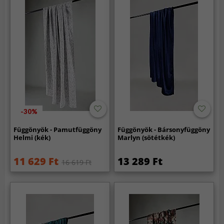
-30%
Függönyök - Pamutfüggöny
Függönyök - Bársonyfüggöny
Helmi (kék)
Marlyn (sötétkék)
11 629 Ft
13 289 Ft
16 619 Ft