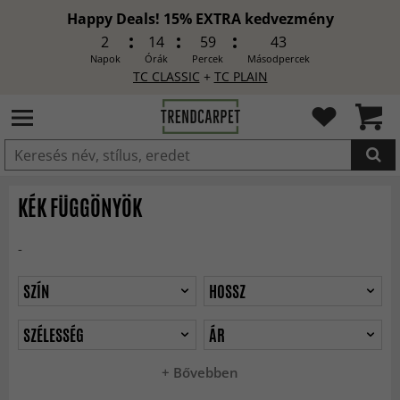
Happy Deals! 15% EXTRA kedvezmény
2
14
59
41
Napok
Órák
Percek
Másodpercek
TC CLASSIC
+
TC PLAIN
HOZZÁADVA
KÉK FÜGGÖNYÖK
-
SZÍN
HOSSZ
SZÉLESSÉG
ÁR
+ Bővebben