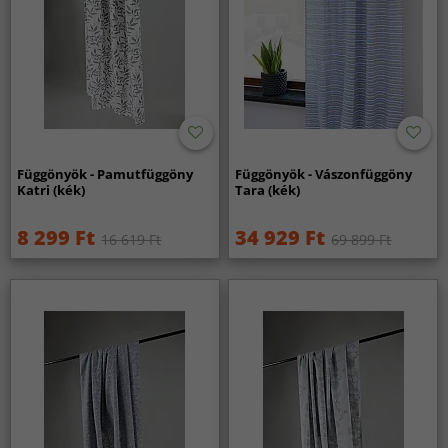
Függönyök - Pamutfüggöny
Függönyök - Vászonfüggöny
Katri (kék)
Tara (kék)
8 299 Ft
34 929 Ft
16 619 Ft
69 899 Ft