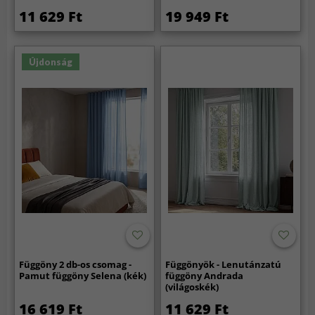
11 629 Ft
19 949 Ft
Újdonság
Függöny 2 db-os csomag -
Függönyök - Lenutánzatú
Pamut függöny Selena (kék)
függöny Andrada
(világoskék)
16 619 Ft
11 629 Ft