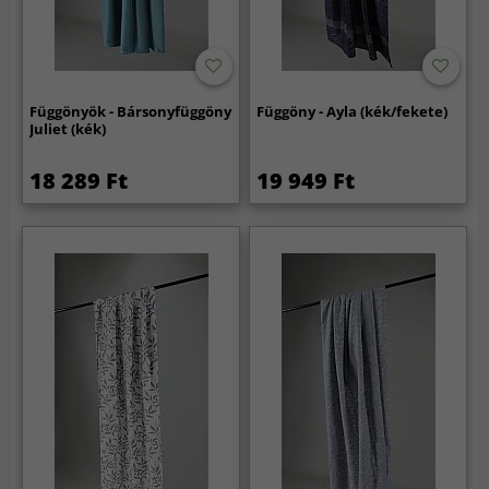
Függönyök - Bársonyfüggöny
Függöny - Ayla (kék/fekete)
Juliet (kék)
18 289 Ft
19 949 Ft