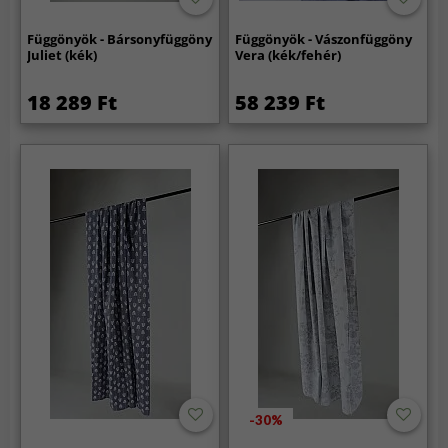
Függönyök - Bársonyfüggöny
Függönyök - Vászonfüggöny
Juliet (kék)
Vera (kék/fehér)
18 289 Ft
58 239 Ft
-30%