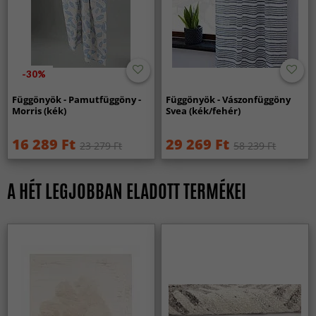
-30%
Függönyök - Pamutfüggöny -
Függönyök - Vászonfüggöny
Morris (kék)
Svea (kék/fehér)
16 289 Ft
29 269 Ft
23 279 Ft
58 239 Ft
A HÉT LEGJOBBAN ELADOTT TERMÉKEI