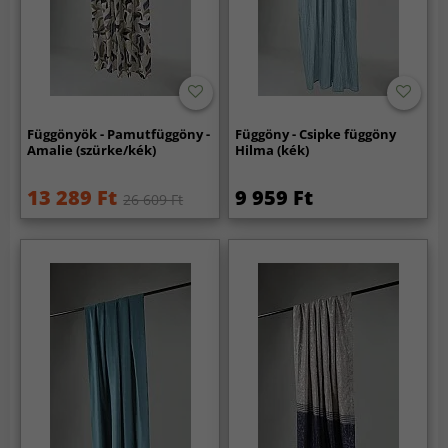
Függönyök - Pamutfüggöny -
Függöny - Csipke függöny
Amalie (szürke/kék)
Hilma (kék)
13 289 Ft
9 959 Ft
26 609 Ft