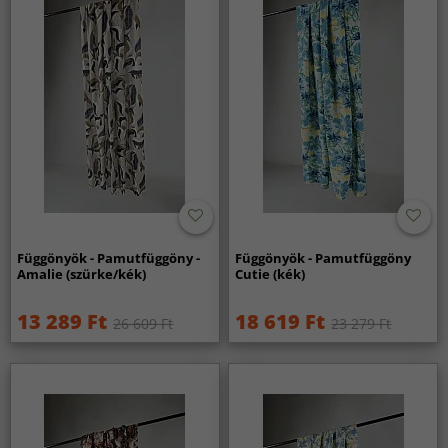
Függönyök - Pamutfüggöny -
Függönyök - Pamutfüggöny
Amalie (szürke/kék)
Cutie (kék)
13 289 Ft
18 619 Ft
26 609 Ft
23 279 Ft