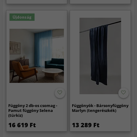
Újdonság
Függöny 2 db-os csomag -
Függönyök - Bársonyfüggöny
Pamut függöny Selena
Marlyn (tengerészkék)
(türkiz)
16 619 Ft
13 289 Ft