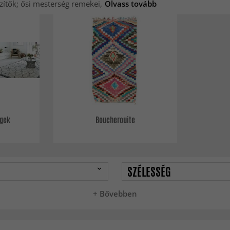
ítők; ősi mesterség remekei,
Olvass tovább
egek
Boucherouite
SZÉLESSÉG
+ Bővebben