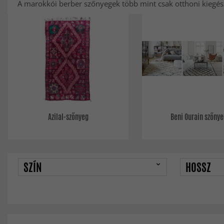
A marokkói berber szőnyegek több mint csak otthoni kiegész
Azilal-szőnyeg
Beni Ourain szőny
SZÍN
HOSSZ