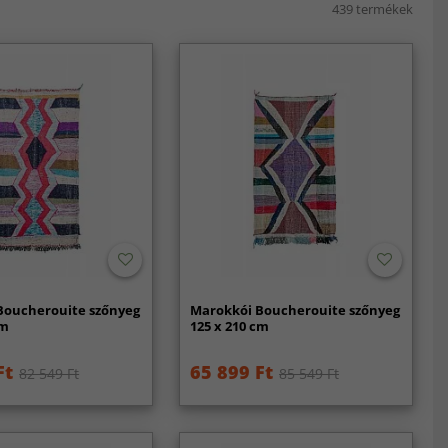
439 termékek
Boucherouite szőnyeg
Marokkói Boucherouite szőnyeg
cm
125 x 210 cm
Ft
65 899 Ft
82 549 Ft
85 549 Ft