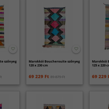
te szőnyeg
Marokkói Boucherouite szőnyeg
Marokkói 
120 x 230 cm
125 x 220 
69 229 Ft
69 229 
Ft
89 879 Ft