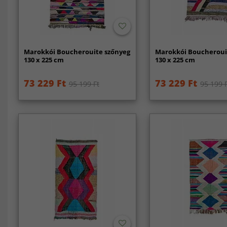
Marokkói Boucherouite szőnyeg
Marokkói Boucheroui
130 x 225 cm
130 x 225 cm
73 229 Ft
73 229 Ft
95 199 Ft
95 199 