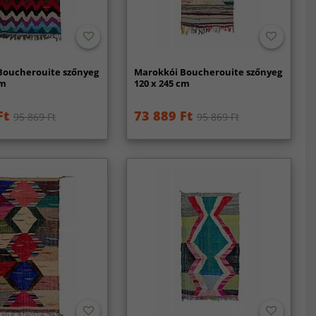
Boucherouite szőnyeg
Marokkói Boucherouite szőnyeg
cm
120 x 245 cm
Ft
73 889 Ft
95 869 Ft
95 869 Ft