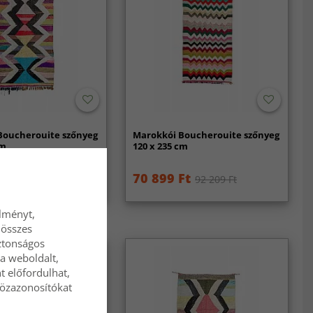
Boucherouite szőnyeg
Marokkói Boucherouite szőnyeg
cm
120 x 235 cm
Ft
70 899 Ft
91 539 Ft
92 209 Ft
élményt,
 összes
ztonságos
a weboldalt,
t előfordulhat,
közazonosítókat