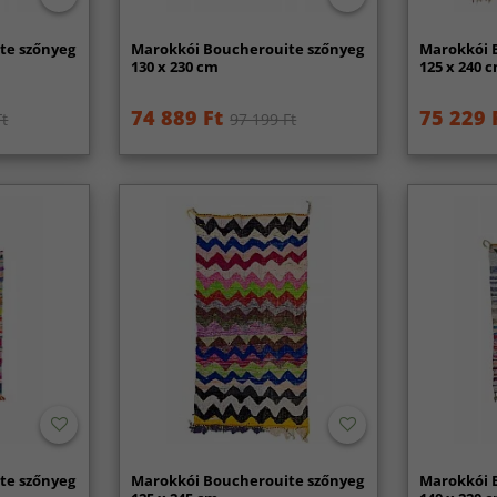
te szőnyeg
Marokkói Boucherouite szőnyeg
Marokkói 
130 x 230 cm
125 x 240 
74 889 Ft
75 229 
Ft
97 199 Ft
te szőnyeg
Marokkói Boucherouite szőnyeg
Marokkói 