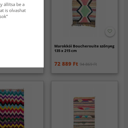
 állítsa be a
at is olvashat
ások”
Boucherouite szőnyeg
Marokkói Boucherouite szőnyeg
cm
135 x 215 cm
Ft
72 889 Ft
93 869 Ft
94 869 Ft