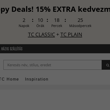
py Deals! 15% EXTRA kedvez
2
10
18
24
Napok
Órák
Percek
Másodpercek
TC CLASSIC
+
TC PLAIN
 HÁZIG SZÁLLÍTÁS
TC Home
Inspiration