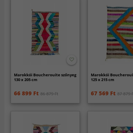
Marokkói Boucherouite szőnyeg
Marokkói Boucheroui
130 x 205 cm
125 x 215 cm
66 899 Ft
67 569 Ft
86 879 Ft
87 879 