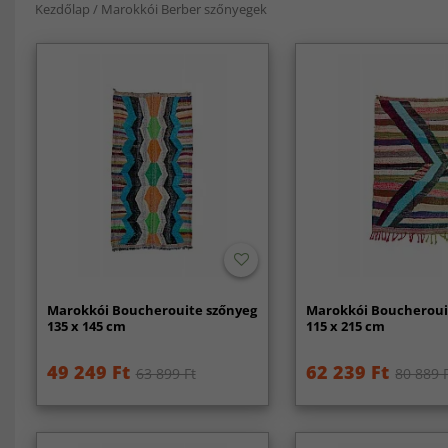
Kezdőlap
/
Marokkói Berber szőnyegek
Marokkói Boucherouite szőnyeg
Marokkói Boucheroui
135 x 145 cm
115 x 215 cm
49 249 Ft
62 239 Ft
63 899 Ft
80 889 