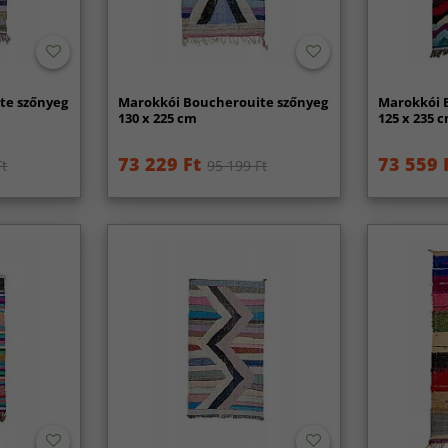
te szőnyeg
Marokkói Boucherouite szőnyeg
Marokkói 
130 x 225 cm
125 x 235 
73 229 Ft
73 559 
Ft
95 199 Ft