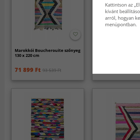
Kattintson az „E
kívánt beállítás
arról, hogyan ke
menüpontban.
Marokkói Boucherouite szőnyeg
Marokkói Boucheroui
130 x 220 cm
125 x 230 cm
71 899 Ft
72 229 Ft
93 539 Ft
93 869 