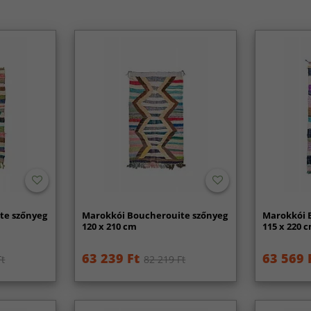
te szőnyeg
Marokkói Boucherouite szőnyeg
Marokkói 
120 x 210 cm
115 x 220 
63 239 Ft
63 569 
Ft
82 219 Ft