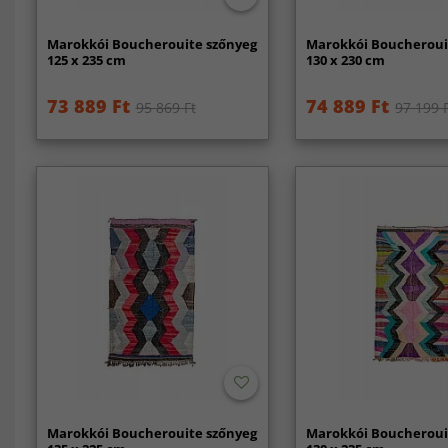
Marokkói Boucherouite szőnyeg
Marokkói Boucheroui
125 x 235 cm
130 x 230 cm
73 889 Ft
74 889 Ft
95 869 Ft
97 199 
Marokkói Boucherouite szőnyeg
Marokkói Boucheroui