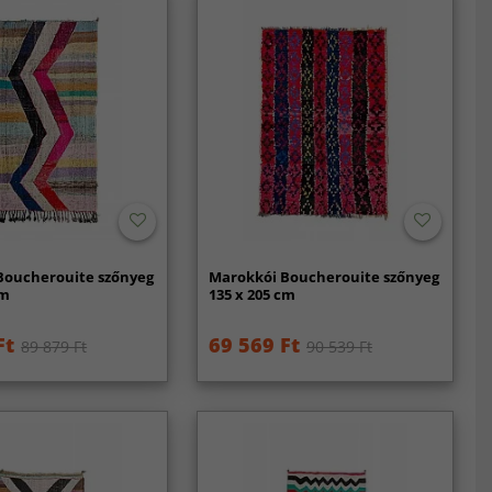
Boucherouite szőnyeg
Marokkói Boucherouite szőnyeg
cm
135 x 205 cm
Ft
69 569 Ft
89 879 Ft
90 539 Ft