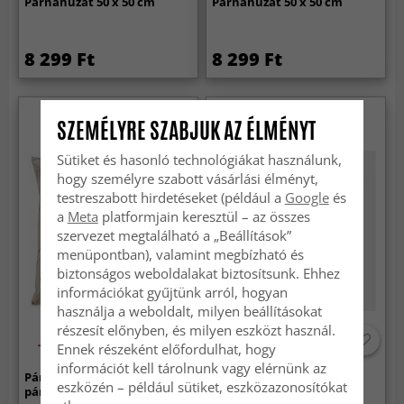
Párnahuzat 50 x 50 cm
Párnahuzat 50 x 50 cm
8 299 Ft
8 299 Ft
SZEMÉLYRE SZABJUK AZ ÉLMÉNYT
Sütiket és hasonló technológiákat használunk,
hogy személyre szabott vásárlási élményt,
testreszabott hirdetéseket (például a
Google
és
a
Meta
platformjain keresztül – az összes
szervezet megtalálható a „Beállítások”
menüpontban), valamint megbízható és
biztonságos weboldalakat biztosítsunk. Ehhez
információkat gyűjtünk arról, hogyan
használja a weboldalt, milyen beállításokat
részesít előnyben, és milyen eszközt használ.
-50%
Ennek részeként előfordulhat, hogy
információt kell tárolnunk vagy elérnünk az
Párnahuzat - Bársony
Párnahuzat 50 x 50 cm
eszközén – például sütiket, eszközazonosítókat
párnák 50 x 50 cm