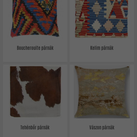
Boucherouite párnák
Kelim párnák
Tehénbőr párnák
Vászon párnák