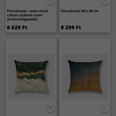
Párnahuzat - Isela check
Párnahuzat 50 x 50 cm
cotton cushion cover
(krém/világoszöld)
6 629 Ft
8 299 Ft