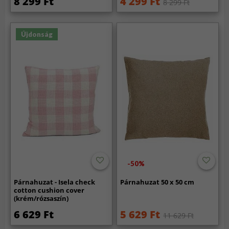
8 299 Ft
4 299 Ft
8 299 Ft
Újdonság
-50%
Párnahuzat - Isela check
Párnahuzat 50 x 50 cm
cotton cushion cover
(krém/rózsaszín)
6 629 Ft
5 629 Ft
11 629 Ft