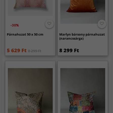
-30%
Párnahuzat 50 x 50 cm
Marlyn bársony párnahuzat
(narancssárga)
5 629 Ft
8 299 Ft
8 299 Ft