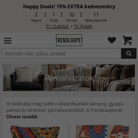
Happy Deals! 15% EXTRA kedvezmény
2
1
32
9
Napok
Órák
Percek
Másodpercek
TC CLASSIC
+
TC PLAIN
HOZZÁADVA
Párnahuzatok
Itt találhatja meg széles választékunkat bársony, gyapjú,
pamut és tehénbőr párnahuzatokból. A Trendcarpetnél
Olvass tovább