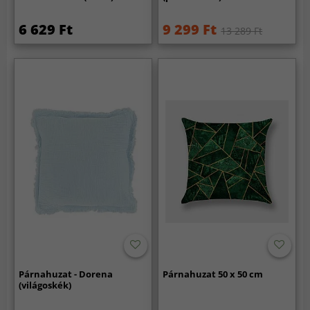
6 629 Ft
9 299 Ft
13 289 Ft
Párnahuzat - Dorena
Párnahuzat 50 x 50 cm
(világoskék)