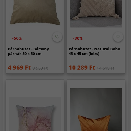
-50%
-30%
Párnahuzat - Bársony
Párnahuzat - Natural Boho
párnák 50 x 50 cm
45 x 45 cm (bézs)
4 969 Ft
10 289 Ft
9 959 Ft
14 619 Ft