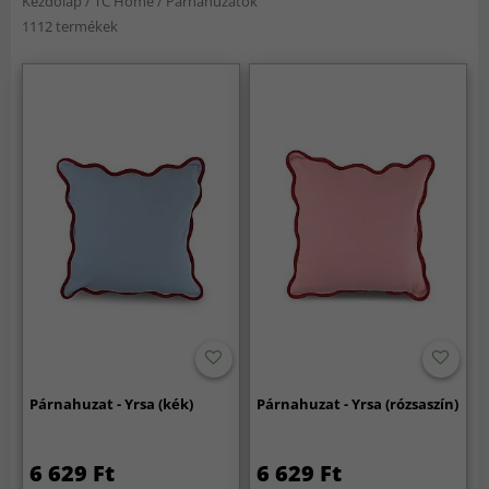
Kezdőlap
/
TC Home
/
Párnahuzatok
1112 termékek
Párnahuzat - Yrsa (kék)
Párnahuzat - Yrsa (rózsaszín)
6 629 Ft
6 629 Ft