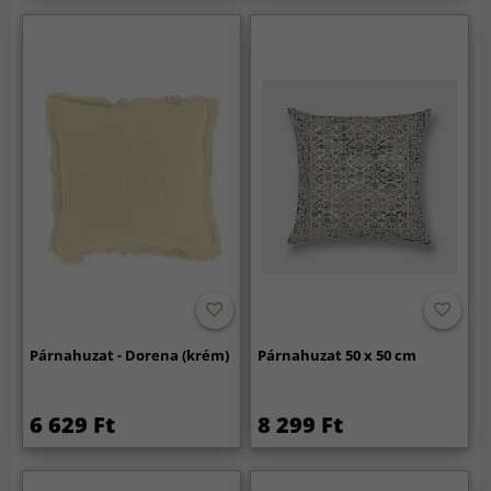
Párnahuzat - Dorena (krém)
Párnahuzat 50 x 50 cm
6 629 Ft
8 299 Ft