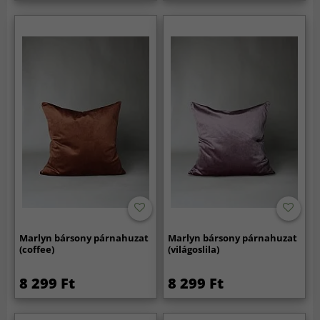
Marlyn bársony párnahuzat
Marlyn bársony párnahuzat
(coffee)
(világoslila)
8 299 Ft
8 299 Ft