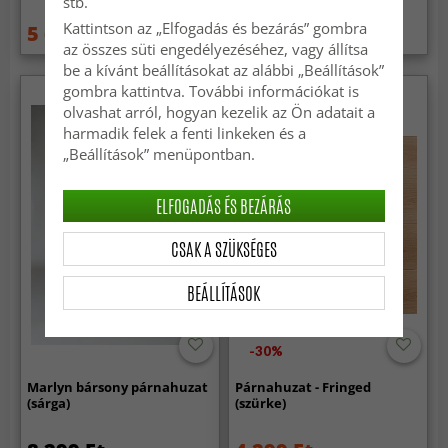
stb.
Kattintson az „Elfogadás és bezárás” gombra
5 629 Ft
8 299 Ft
11 629 Ft
az összes süti engedélyezéséhez, vagy állítsa
be a kívánt beállításokat az alábbi „Beállítások”
gombra kattintva. További információkat is
olvashat arról, hogyan kezelik az Ön adatait a
harmadik felek a fenti linkeken és a
„Beállítások” menüpontban.
ELFOGADÁS ÉS BEZÁRÁS
CSAK A SZÜKSÉGES
BEÁLLÍTÁSOK
-30%
Marlyn bársony párnahuzat
Párnahuzat - Fringed
(sárga)
(szürke)