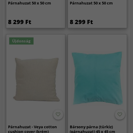
Párnahuzat 50 x 50 cm
Párnahuzat 50 x 50 cm
8 299 Ft
8 299 Ft
Újdonság
Párnahuzat - Veya cotton
Bársony párna (türkiz)
cushion cover (krém)
(párnahuzat) 45 x 45 cm