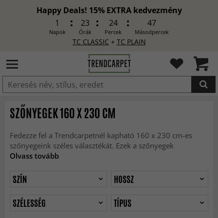
Happy Deals! 15% EXTRA kedvezmény
1
23
24
44
Napok
Órák
Percek
Másodpercek
TC CLASSIC
+
TC PLAIN
HOZZÁADVA
SZŐNYEGEK 160 X 230 CM
Fedezze fel a Trendcarpetnél kapható 160 x 230 cm-es
szőnyegeink széles választékát. Ezek a szőnyegek
Olvass tovább
SZÍN
HOSSZ
SZÉLESSÉG
TÍPUS