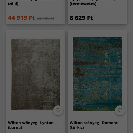
(zöld)
(természetes)
44 919 Ft
8 629 Ft
63 239 Ft
Wilton szőnyeg - Lynton
Wilton szőnyeg - Domont
(barna)
(türkiz)