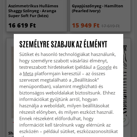
Aszimmetrikus Hullámos
Gyapjúszőnyeg - Hamilton
Shaggy Szőnyeg - Aranga
(Pearled Ivory)
Super Soft Fur (bézs)
16 619 Ft
15 949 Ft
17 619 Ft
SZEMÉLYRE SZABJUK AZ ÉLMÉNYT
Sütiket és hasonló technológiákat használunk,
hogy személyre szabott vásárlási élményt,
testreszabott hirdetéseket (például a
Google
és
a
Meta
platformjain keresztül – az összes
szervezet megtalálható a „Beállítások”
menüpontban), valamint megbízható és
biztonságos weboldalakat biztosítsunk. Ehhez
információkat gyűjtünk arról, hogyan
használja a weboldalt, milyen beállításokat
részesít előnyben, és milyen eszközt használ.
Ennek részeként előfordulhat, hogy
-30%
információt kell tárolnunk vagy elérnünk az
eszközén – például sütiket, eszközazonosítókat
Shaggy szőnyeg - Tove
Wilton szőnyeg - Zebra