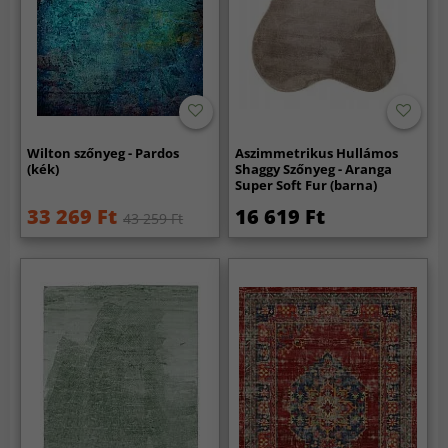
Wilton szőnyeg - Pardos
Aszimmetrikus Hullámos
(kék)
Shaggy Szőnyeg - Aranga
Super Soft Fur (barna)
33 269 Ft
16 619 Ft
43 259 Ft