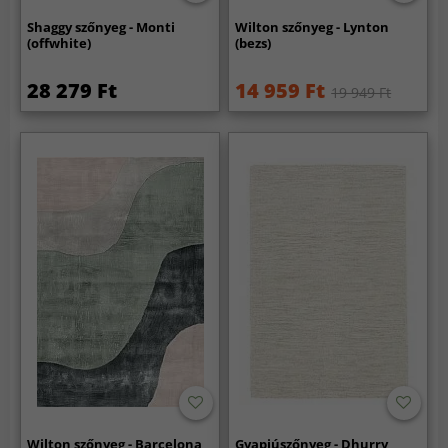
Shaggy szőnyeg - Monti
Wilton szőnyeg - Lynton
(offwhite)
(bezs)
28 279 Ft
14 959 Ft
19 949 Ft
Wilton szőnyeg - Barcelona
Gyapjúszőnyeg - Dhurry