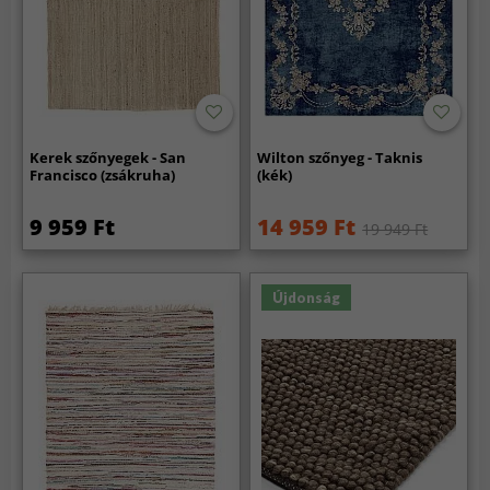
Kerek szőnyegek - San
Wilton szőnyeg - Taknis
Francisco (zsákruha)
(kék)
9 959 Ft
14 959 Ft
19 949 Ft
Újdonság