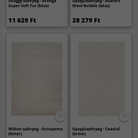
Shaggy szőnyeg - Aranga
Gyapjúszőnyeg - Avafors
Super Soft Fur (bézs)
Wool Bubble (bézs)
11 629 Ft
28 279 Ft
Wilton szőnyeg - Sunayama
Gyapjúszőnyeg - Coastal
(fehér)
(krém)