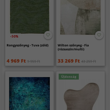
-50%
Rongyszőnyeg - Tuva (zöld)
Wilton szőnyeg - Fia
(rózsaszín/multi)
4 969 Ft
33 269 Ft
9 959 Ft
43 259 Ft
Újdonság