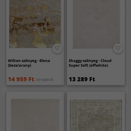
Wilton szőnyeg - Elena
Shaggy szőnyeg - Cloud
(bezs/arany)
Super Soft (offwhite)
14 959 Ft
13 289 Ft
19 949 Ft