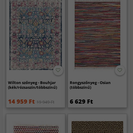
Wilton szőnyeg - Bouhjar
Rongyszőnyeg - Osian
(kék/rózsaszín/többszínű)
(többszínű)
14 959 Ft
6 629 Ft
19 949 Ft