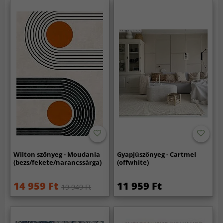
Wilton szőnyeg - Moudania
Gyapjúszőnyeg - Cartmel
(bezs/fekete/narancssárga)
(offwhite)
14 959 Ft
11 959 Ft
19 949 Ft