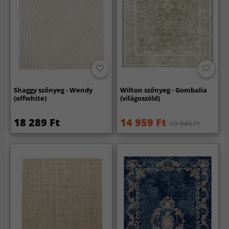
Shaggy szőnyeg - Wendy
Wilton szőnyeg - Gombalia
(offwhite)
(világoszöld)
18 289 Ft
14 959 Ft
19 949 Ft