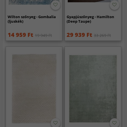
Wilton szőnyeg - Gombalia
Gyapjúszőnyeg - Hamilton
(ljuskék)
(Deep Taupe)
14 959 Ft
29 939 Ft
19 949 Ft
33 269 Ft