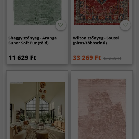
Shaggy szőnyeg - Aranga
Wilton szőnyeg - Soussi
Super Soft Fur (zöld)
(piros/többszínű)
11 629 Ft
33 269 Ft
43 259 Ft