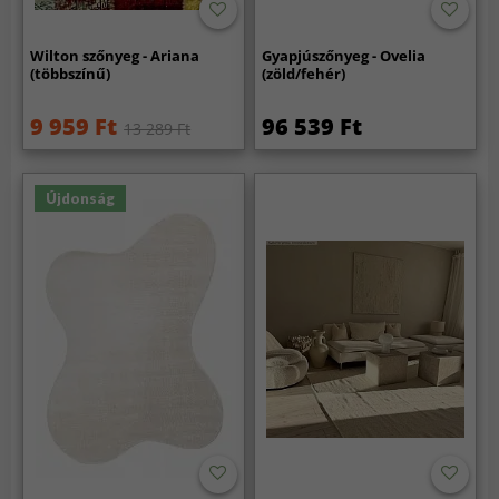
Wilton szőnyeg - Ariana
Gyapjúszőnyeg - Ovelia
(többszínű)
(zöld/fehér)
9 959 Ft
96 539 Ft
13 289 Ft
Újdonság