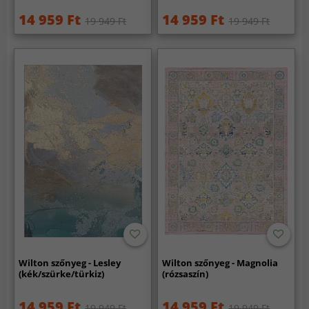
14 959 Ft
14 959 Ft
19 949 Ft
19 949 Ft
Wilton szőnyeg - Lesley
Wilton szőnyeg - Magnolia
(kék/szürke/türkiz)
(rózsaszín)
14 959 Ft
14 959 Ft
19 949 Ft
19 949 Ft