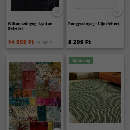
Wilton szőnyeg - Lynton
Rongyszőnyeg - Silje (fehér)
(fekete)
14 959 Ft
8 299 Ft
19 949 Ft
Újdonság