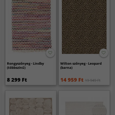
Rongyszőnyeg - Lindby
Wilton szőnyeg - Leopard
(többszínű)
(barna)
8 299 Ft
14 959 Ft
19 949 Ft