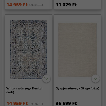
14 959 Ft
11 629 Ft
19 949 Ft
Wilton szőnyeg - Denizli
Gyapjúszőnyeg - Otago (bézs)
(kék)
14 959 Ft
36 599 Ft
19 949 Ft