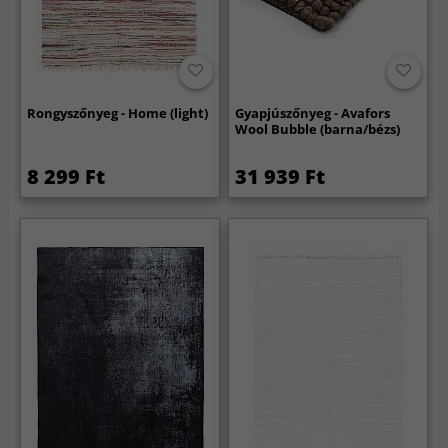
Rongyszőnyeg - Home (light)
Gyapjúszőnyeg - Avafors
Wool Bubble (barna/bézs)
8 299 Ft
31 939 Ft