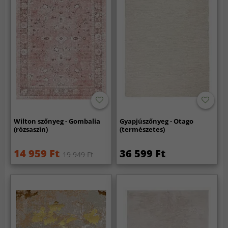
Wilton szőnyeg - Gombalia
Gyapjúszőnyeg - Otago
(rózsaszín)
(természetes)
14 959 Ft
36 599 Ft
19 949 Ft