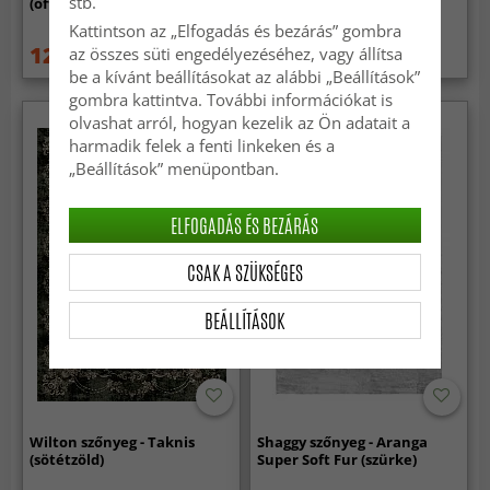
stb.
(offwhite)
(fekete/fehér)
Kattintson az „Elfogadás és bezárás” gombra
12 959 Ft
14 959 Ft
az összes süti engedélyezéséhez, vagy állítsa
18 289 Ft
19 949 Ft
be a kívánt beállításokat az alábbi „Beállítások”
gombra kattintva. További információkat is
olvashat arról, hogyan kezelik az Ön adatait a
harmadik felek a fenti linkeken és a
„Beállítások” menüpontban.
ELFOGADÁS ÉS BEZÁRÁS
CSAK A SZÜKSÉGES
BEÁLLÍTÁSOK
Wilton szőnyeg - Taknis
Shaggy szőnyeg - Aranga
(sötétzöld)
Super Soft Fur (szürke)