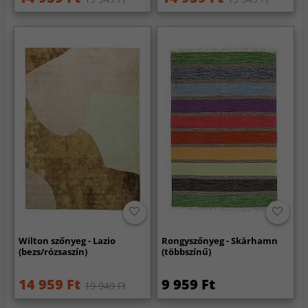
Wilton szőnyeg - Lazio
Rongyszőnyeg - Skärhamn
(bezs/rózsaszín)
(többszínű)
14 959 Ft
9 959 Ft
19 949 Ft