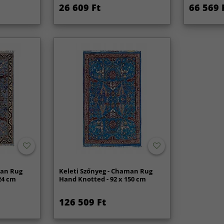
26 609 Ft
66 569 
man Rug
Keleti Szőnyeg - Chaman Rug
24 cm
Hand Knotted - 92 x 150 cm
126 509 Ft