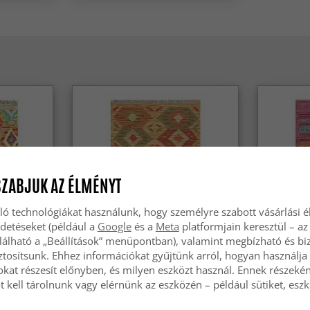
SZABJUK AZ ÉLMÉNYT
ló technológiákat használunk, hogy személyre szabott vásárlási 
rdetéseket (például a
Google
és a
Meta
platformjain keresztül – az
lálható a „Beállítások” menüpontban), valamint megbízható és bi
tosítsunk. Ehhez információkat gyűjtünk arról, hogyan használja 
okat részesít előnyben, és milyen eszközt használ. Ennek részekén
elim Hand
Keleti Szőnyeg - Vegi Kelim Hand
Keleti Sző
 kell tárolnunk vagy elérnünk az eszközén – például sütiket, esz
Woven - 54 x 86 cm
Hand Wove