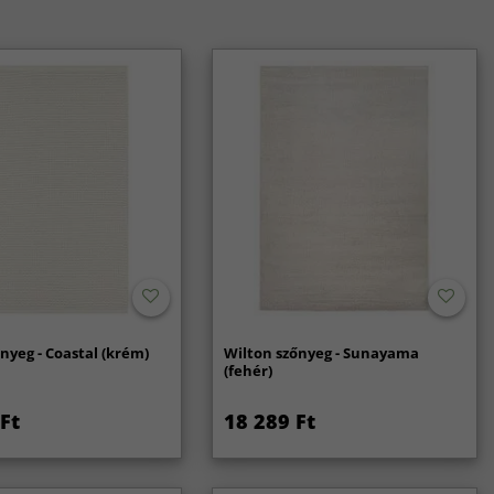
nyeg - Coastal (krém)
Wilton szőnyeg - Sunayama
(fehér)
Ft
18 289 Ft