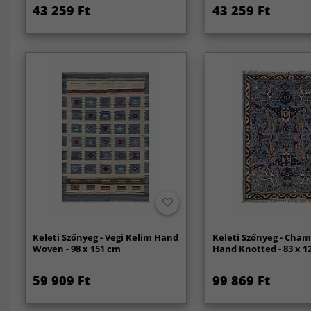
43 259 Ft
43 259 Ft
Keleti Szőnyeg - Vegi Kelim Hand
Keleti Szőnyeg - Cha
Woven - 98 x 151 cm
Hand Knotted - 83 x 1
59 909 Ft
99 869 Ft