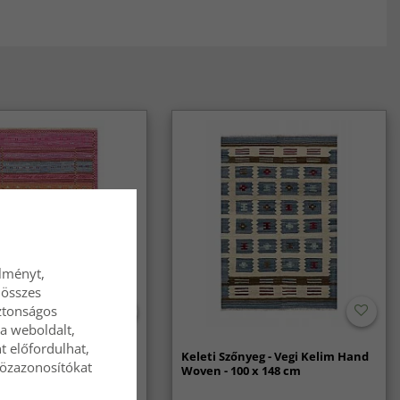
élményt,
 összes
ztonságos
a weboldalt,
t előfordulhat,
nyeg - Baluchi Kelim
Keleti Szőnyeg - Vegi Kelim Hand
közazonosítókat
n - 98 x 154 cm
Woven - 100 x 148 cm