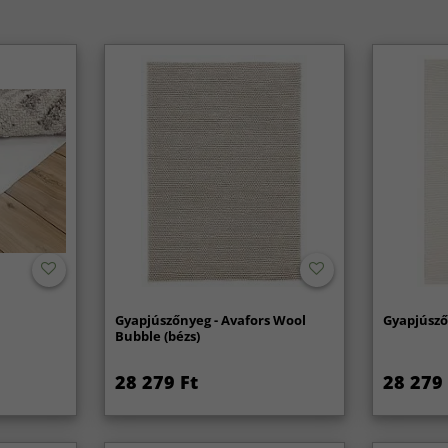
Gyapjúszőnyeg - Avafors Wool
Gyapjúsző
Bubble (bézs)
28 279 Ft
28 279 