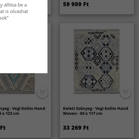
Ft
59 909 Ft
 állítsa be a
at is olvashat
ások”
őnyeg - Vegi Kelim Hand
Keleti Szőnyeg - Vegi Kelim Hand
6 x 123 cm
Woven - 83 x 117 cm
Ft
33 269 Ft