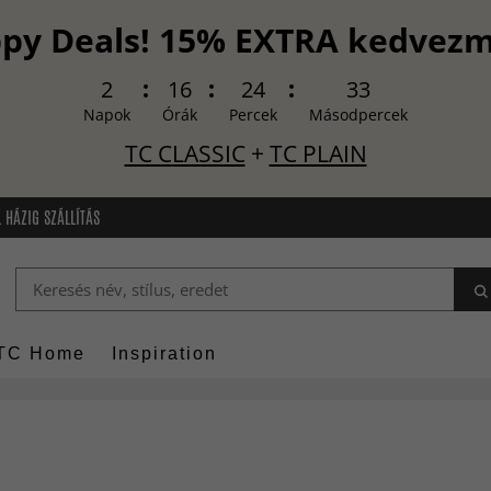
py Deals! 15% EXTRA kedvez
2
16
24
32
Napok
Órák
Percek
Másodpercek
TC CLASSIC
+
TC PLAIN
 HÁZIG SZÁLLÍTÁS
TC Home
Inspiration