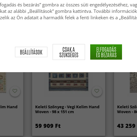
26 609 Ft
76 559 
lfogadás és bezárás” gombra az összes süti engedélyezéséhez, vagy
okat az alábbi „Beállítások” gombra kattintva. További információk
zelik az Ön adatait a harmadik felek a fenti linkeken és a „Beállít
CSAK A
ELFOGADÁS
BEÁLLÍTÁSOK
SZÜKSÉGES
ÉS BEZÁRÁS
elim Hand
Keleti Szőnyeg - Vegi Kelim Hand
Keleti Sz
Woven - 98 x 151 cm
Woven - 8
59 909 Ft
43 259 