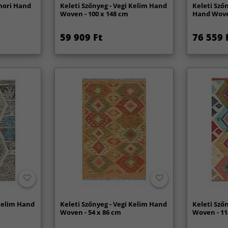
lmori Hand
Keleti Szőnyeg - Vegi Kelim Hand
Keleti Sző
Woven - 100 x 148 cm
Hand Woven
59 909 Ft
76 559 
 Kelim Hand
Keleti Szőnyeg - Vegi Kelim Hand
Keleti Sző
Woven - 54 x 86 cm
Woven - 11