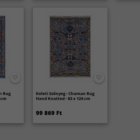
n Rug
Keleti Szőnyeg - Chaman Rug
0 cm
Hand Knotted - 83 x 124 cm
99 869 Ft