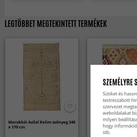
LEGTÖBBET MEGTEKINTETT TERMÉKEK
SZEMÉLYRE 
Sütiket és hason
testreszabott hi
szervezet megta
weboldalakat biz
milyen beállítás
Marokkói Azilal Kelim szőnyeg 240
Keleti Szőnyeg - Vegi K
hogy információt
x 170 cm
Woven - 86 x 125 cm
stb.