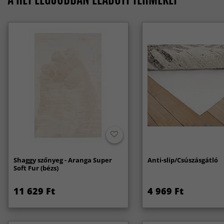
Shaggy szőnyeg - Aranga Super
Anti-slip/Csúszásgátló
Soft Fur (bézs)
11 629 Ft
4 969 Ft