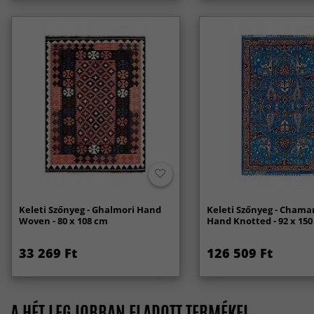
Keleti Szőnyeg - Ghalmori Hand
Keleti Szőnyeg - Chama
Woven - 80 x 108 cm
Hand Knotted - 92 x 15
33 269 Ft
126 509 Ft
A HÉT LEGJOBBAN ELADOTT TERMÉKEI