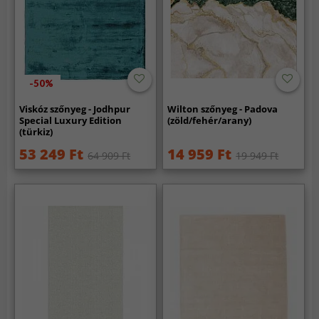
-50%
Viskóz szőnyeg - Jodhpur
Wilton szőnyeg - Padova
Special Luxury Edition
(zöld/fehér/arany)
(türkiz)
53 249 Ft
14 959 Ft
64 909 Ft
19 949 Ft