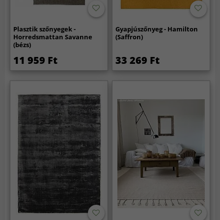
Plasztik szőnyegek -
Gyapjúszőnyeg - Hamilton
Horredsmattan Savanne
(Saffron)
(bézs)
11 959 Ft
33 269 Ft