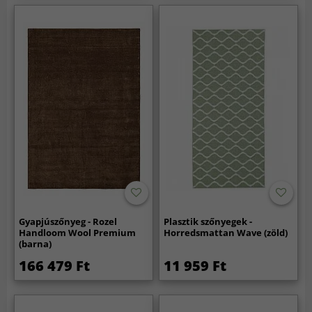
Gyapjúszőnyeg - Rozel
Plasztik szőnyegek -
Handloom Wool Premium
Horredsmattan Wave (zöld)
(barna)
166 479 Ft
11 959 Ft