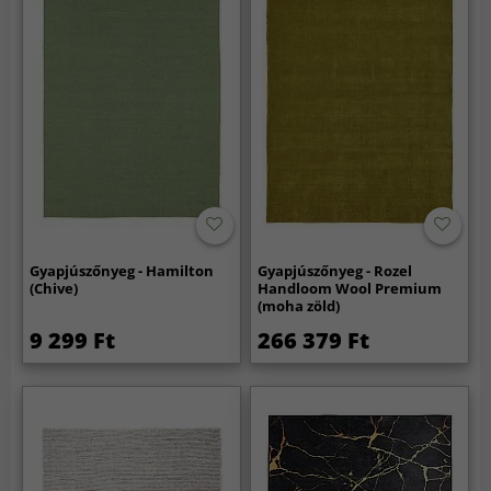
Gyapjúszőnyeg - Hamilton
Gyapjúszőnyeg - Rozel
(Chive)
Handloom Wool Premium
(moha zöld)
9 299 Ft
266 379 Ft