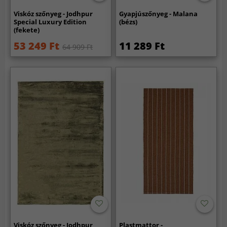
Viskóz szőnyeg - Jodhpur
Gyapjúszőnyeg - Malana
Special Luxury Edition
(bézs)
(fekete)
53 249 Ft
11 289 Ft
64 909 Ft
Viskóz szőnyeg - Jodhpur
Plastmattor -