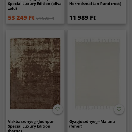
Special Luxury Edition (olíva
Horredsmattan Rand (rost)
zöld)
53 249 Ft
11 989 Ft
64 909 Ft
Viskóz szőnyeg - Jodhpur
Gyapjúszőnyeg - Malana
Special Luxury Edition
(fehér)
(barna)