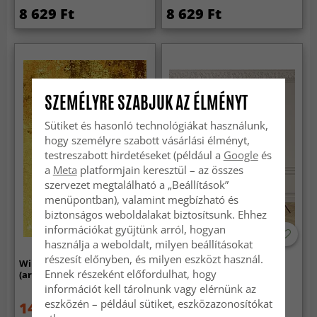
8 629 Ft
8 629 Ft
SZEMÉLYRE SZABJUK AZ ÉLMÉNYT
Sütiket és hasonló technológiákat használunk,
hogy személyre szabott vásárlási élményt,
testreszabott hirdetéseket (például a
Google
és
a
Meta
platformjain keresztül – az összes
szervezet megtalálható a „Beállítások”
menüpontban), valamint megbízható és
biztonságos weboldalakat biztosítsunk. Ehhez
információkat gyűjtünk arról, hogyan
használja a weboldalt, milyen beállításokat
részesít előnyben, és milyen eszközt használ.
Wilton szőnyeg - Salitto
Gyapjúszőnyeg - Otago
Ennek részeként előfordulhat, hogy
(arany)
(szürke/fekete)
információt kell tárolnunk vagy elérnünk az
eszközén – például sütiket, eszközazonosítókat
14 959 Ft
36 599 Ft
19 949 Ft