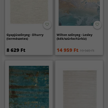
Gyapjúszőnyeg - Dhurry
Wilton szőnyeg - Lesley
(természetes)
(kék/szürke/türkiz)
8 629 Ft
14 959 Ft
19 949 Ft