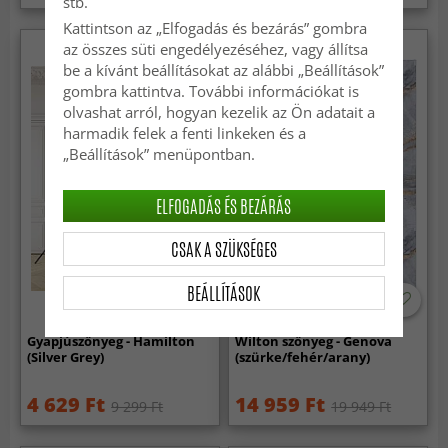
stb.
Kattintson az „Elfogadás és bezárás” gombra
az összes süti engedélyezéséhez, vagy állítsa
be a kívánt beállításokat az alábbi „Beállítások”
gombra kattintva. További információkat is
olvashat arról, hogyan kezelik az Ön adatait a
harmadik felek a fenti linkeken és a
„Beállítások” menüpontban.
ELFOGADÁS ÉS BEZÁRÁS
CSAK A SZÜKSÉGES
BEÁLLÍTÁSOK
Gyapjúszőnyeg - Hamilton
Wilton szőnyeg - Genova
(Silver Grey)
(szürke/fehér/arany)
4 629 Ft
14 959 Ft
9 299 Ft
19 949 Ft