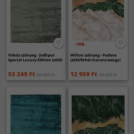
-70%
Viskóz szőnyeg - Jodhpur
Wilton szőnyeg - Padova
Special Luxury Edition (zöld)
(zöld/fehér/narancssárga)
53 249 Ft
12 959 Ft
64 909 Ft
43 259 Ft