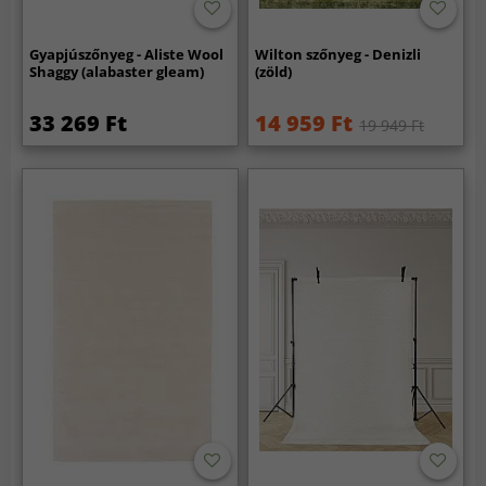
Gyapjúszőnyeg - Aliste Wool
Wilton szőnyeg - Denizli
Shaggy (alabaster gleam)
(zöld)
33 269 Ft
14 959 Ft
19 949 Ft