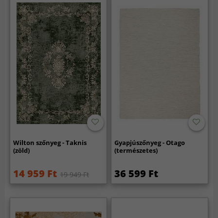
Wilton szőnyeg - Taknis
Gyapjúszőnyeg - Otago
(zöld)
(természetes)
14 959 Ft
36 599 Ft
19 949 Ft