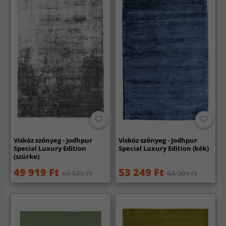
Viskóz szőnyeg - Jodhpur
Viskóz szőnyeg - Jodhpur
Special Luxury Edition
Special Luxury Edition (kék)
(szürke)
49 919 Ft
53 249 Ft
60 579 Ft
64 909 Ft