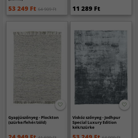
53 249 Ft
11 289 Ft
64 909 Ft
Gyapjúszőnyeg - Plockton
Viskóz szőnyeg - Jodhpur
(szürke/fehér/zöld)
Special Luxury Edition
kék/szürke
24 949 Ft
53 249 Ft
41 599 Ft
64 909 Ft