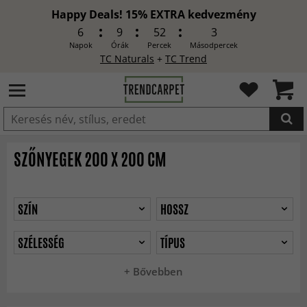
Happy Deals! 15% EXTRA kedvezmény
6
9
52
1
Napok
Órák
Percek
Másodpercek
TC Naturals
+
TC Trend
HOZZÁADVA
SZŐNYEGEK 200 X 200 CM
SZÍN
HOSSZ
SZÉLESSÉG
TÍPUS
+ Bővebben