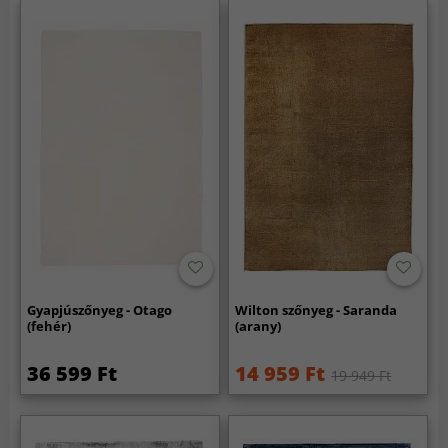
Gyapjúszőnyeg - Otago
Wilton szőnyeg - Saranda
(fehér)
(arany)
36 599 Ft
14 959 Ft
19 949 Ft