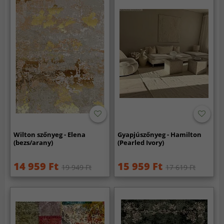
Wilton szőnyeg - Elena
Gyapjúszőnyeg - Hamilton
(bezs/arany)
(Pearled Ivory)
14 959 Ft
15 959 Ft
19 949 Ft
17 619 Ft