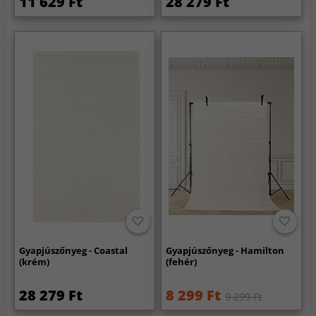
11 629 Ft
28 279 Ft
Gyapjúszőnyeg - Coastal
Gyapjúszőnyeg - Hamilton
(krém)
(fehér)
28 279 Ft
8 299 Ft
9 299 Ft