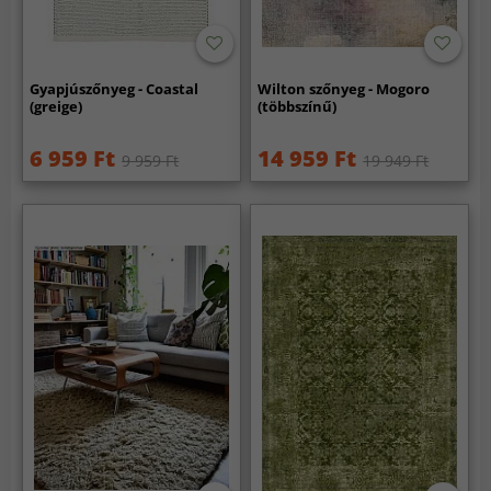
Gyapjúszőnyeg - Coastal
Wilton szőnyeg - Mogoro
(greige)
(többszínű)
6 959 Ft
14 959 Ft
9 959 Ft
19 949 Ft