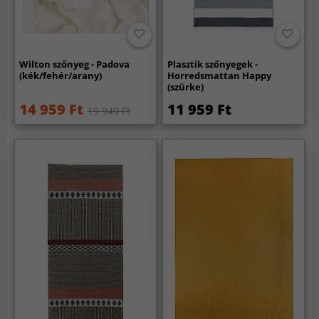
Wilton szőnyeg - Padova
Plasztik szőnyegek -
(kék/fehér/arany)
Horredsmattan Happy
(szürke)
14 959 Ft
11 959 Ft
19 949 Ft