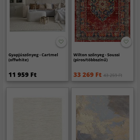
Gyapjúszőnyeg - Cartmel
Wilton szőnyeg - Soussi
(offwhite)
(piros/többszínű)
11 959 Ft
33 269 Ft
43 259 Ft