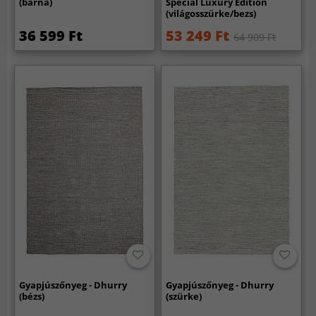
(barna)
Special Luxury Edition
(világosszürke/bezs)
36 599 Ft
53 249 Ft
64 909 Ft
Gyapjúszőnyeg - Dhurry
Gyapjúszőnyeg - Dhurry
(bézs)
(szürke)