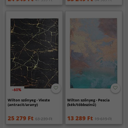
-60%
Wilton szőnyeg - Vieste
Wilton szőnyeg - Pescia
(antracit/arany)
(kék/többszínű)
25 279 Ft
13 289 Ft
63 239 Ft
19 619 Ft