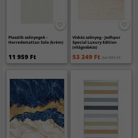
Plasztik szőnyegek -
Viskóz szőnyeg - Jodhpur
Horredsmattan Solo (krém)
Special Luxury Edition
(világosbézs)
11 959 Ft
53 249 Ft
64 909 Ft