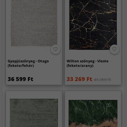
Gyapjúszőnyeg - Otago
Wilton szőnyeg - Vieste
(fekete/fehér)
(fekete/arany)
36 599 Ft
33 269 Ft
43 259 Ft