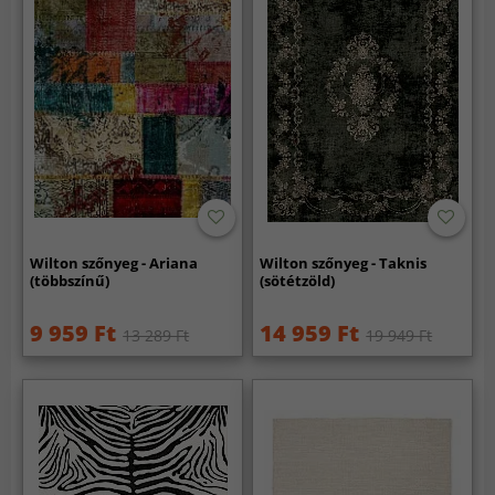
Wilton szőnyeg - Ariana
Wilton szőnyeg - Taknis
(többszínű)
(sötétzöld)
9 959 Ft
14 959 Ft
13 289 Ft
19 949 Ft