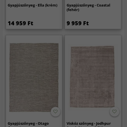
Gyapjúszőnyeg - Ella (krém)
Gyapjúszőnyeg - Coastal
(fehér)
14 959 Ft
9 959 Ft
Gyapjúszőnyeg - Otago
Viskóz szőnyeg - Jodhpur