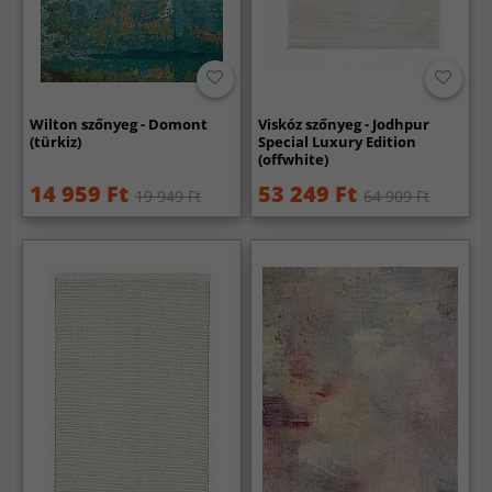
Wilton szőnyeg - Domont
Viskóz szőnyeg - Jodhpur
(türkiz)
Special Luxury Edition
(offwhite)
14 959 Ft
53 249 Ft
19 949 Ft
64 909 Ft