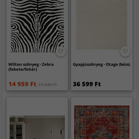
Wilton szőnyeg - Zebra
Gyapjúszőnyeg - Otago (bézs)
(fekete/fehér)
14 959 Ft
36 599 Ft
19 949 Ft