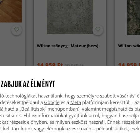
y
Wilton szőnyeg - Mateur (bezs)
Wilton szőn
14 959 Ft
14 959 
19 949 Ft
SZABJUK AZ ÉLMÉNYT
ló technológiákat használunk, hogy személyre szabott vásárlási 
rdetéseket (például a
Google
és a
Meta
platformjain keresztül – az
lálható a „Beállítások” menüpontban), valamint megbízható és bi
tosítsunk. Ehhez információkat gyűjtünk arról, hogyan használja 
okat részesít előnyben, és milyen eszközt használ. Ennek részekén
 kell tárolnunk vagy elérnünk az eszközén – például sütiket, esz