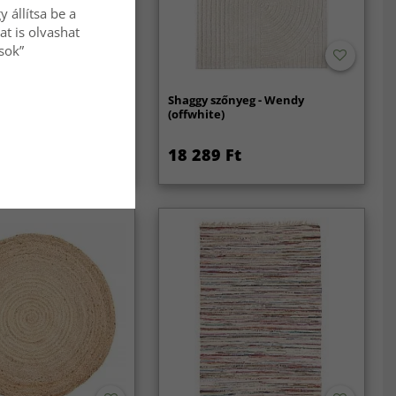
 állítsa be a
at is olvashat
ások”
nyeg - Cloud Super
Shaggy szőnyeg - Wendy
ite)
(offwhite)
Ft
18 289 Ft