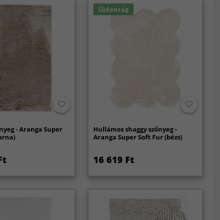
Újdonság
nyeg - Aranga Super
Hullámos shaggy szőnyeg -
arna)
Aranga Super Soft Fur (bézs)
Ft
16 619 Ft