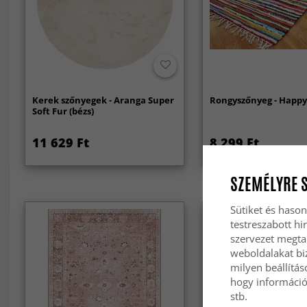
Kerek szőnyegek - Aranga Super
Rongyszőnyeg - Happ
Soft Fur (bézs)
11 629 Ft
8 299 Ft
SZEMÉLYRE 
Sütiket és hason
testreszabott hi
szervezet megta
weboldalakat biz
milyen beállítás
hogy információt
stb.