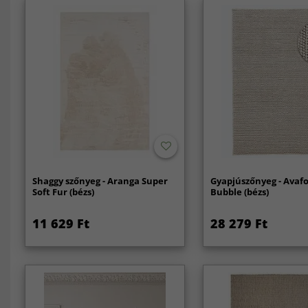
Shaggy szőnyeg - Aranga Super
Gyapjúszőnyeg - Avaf
Soft Fur (bézs)
Bubble (bézs)
11 629 Ft
28 279 Ft