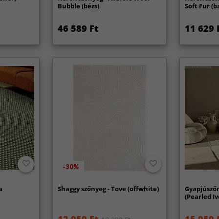
Bubble (bézs)
Soft Fur (b
46 589 Ft
11 629 
-30%
a
Shaggy szőnyeg - Tove (offwhite)
Gyapjúsző
(Pearled Iv
12 959 Ft
15 959 