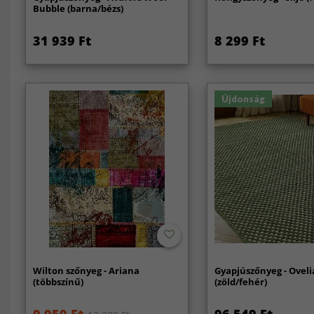
Bubble (barna/bézs)
31 939 Ft
8 299 Ft
Újdonság
Wilton szőnyeg - Ariana
Gyapjúszőnyeg - Oveli
(többszínű)
(zöld/fehér)
9 959 Ft
96 549 Ft