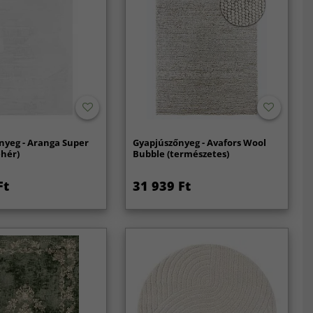
nyeg - Aranga Super
Gyapjúszőnyeg - Avafors Wool
ehér)
Bubble (természetes)
Ft
31 939 Ft