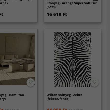
arna)
Szőnyeg - Aranga Super Soft Fur
(bézs)
Ft
16 619 Ft
nyeg - Hamilton
Wilton szőnyeg - Zebra
ory)
(fekete/fehér)
Ft
14 959 Ft