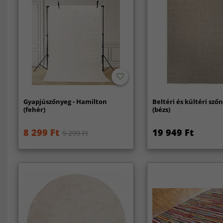
Gyapjúszőnyeg - Hamilton
Beltéri és kültéri szőn
(fehér)
(bézs)
8 299 Ft
19 949 Ft
9 299 Ft