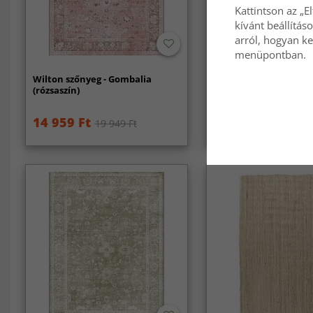
Kattintson az „E
kívánt beállítás
arról, hogyan ke
menüpontban.
Wilton szőnyeg - Gombalia
Gyapjúszőnyeg - Otag
(rózsaszín)
(természetes)
14 959 Ft
36 599 Ft
19 949 Ft