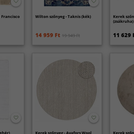
 Francisco
Wilton szőnyeg - Taknis (kék)
Kerek szőn
(zsákruha)
14 959 Ft
11 629 
19 949 Ft
fehér)
Kerek szőnyeg - Avafors Wool
Kerek szőn