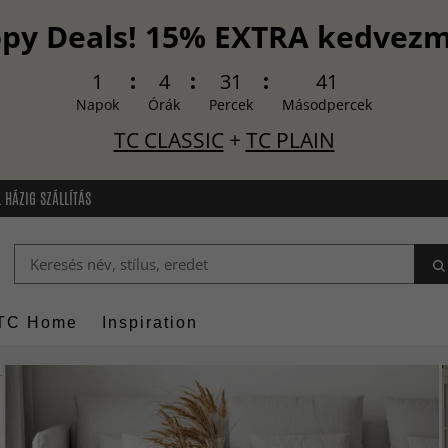
py Deals! 15% EXTRA kedvez
1
4
31
39
Napok
Órák
Percek
Másodpercek
TC CLASSIC
+
TC PLAIN
 HÁZIG SZÁLLÍTÁS
TC Home
Inspiration