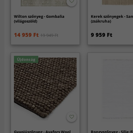
Wilton szőnyeg - Gombalia
Kerek szőnyegek - San
(világoszöld)
(zsákruha)
14 959 Ft
9 959 Ft
19 949 Ft
Újdonság
Gyapjúszőnyeg - Avafors Wool
Rongyszőnyeg - Silje (