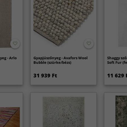
yeg - Arlo
Gyapjúszőnyeg - Avafors Wool
Shaggy sző
Bubble (szürke/bézs)
Soft Fur (f
31 939 Ft
11 629 