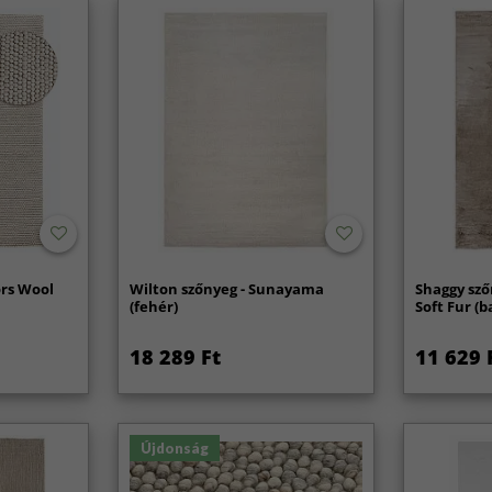
ors Wool
Wilton szőnyeg - Sunayama
Shaggy sző
(fehér)
Soft Fur (b
18 289 Ft
11 629 
Újdonság