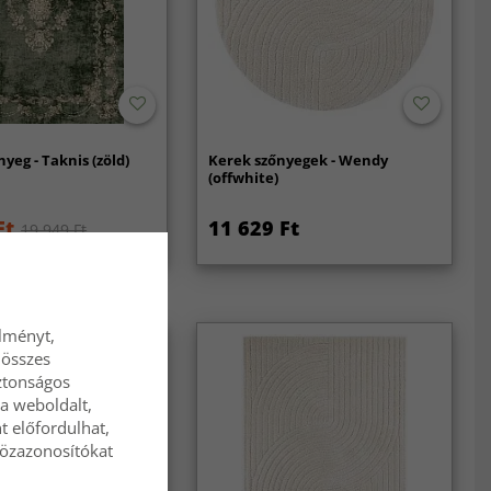
yeg - Taknis (zöld)
Kerek szőnyegek - Wendy
(offwhite)
Ft
11 629 Ft
19 949 Ft
élményt,
 összes
ztonságos
a weboldalt,
t előfordulhat,
közazonosítókat