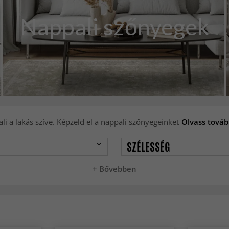
Nappali szőnyegek
i a lakás szíve. Képzeld el a nappali szőnyegeinket
Olvass továb
SZÉLESSÉG
+ Bővebben