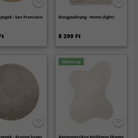
yegek - San Francisco
Rongyszőnyeg - Home (light)
Ft
8 299 Ft
Újdonság
yegek - Aranga Super
Aszimmetrikus Hullámos Shaggy