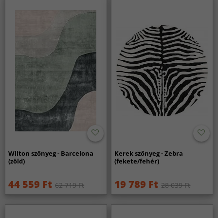
Wilton szőnyeg - Barcelona
Kerek szőnyeg - Zebra
(zöld)
(fekete/fehér)
44 559 Ft
19 789 Ft
62 719 Ft
28 039 Ft