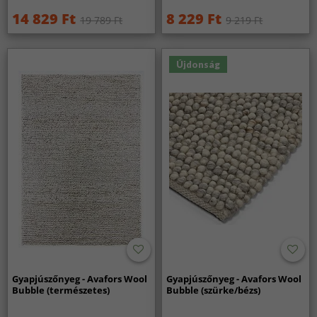
14 829 Ft
8 229 Ft
19 789 Ft
9 219 Ft
Újdonság
Gyapjúszőnyeg - Avafors Wool
Gyapjúszőnyeg - Avafors Wool
Bubble (természetes)
Bubble (szürke/bézs)