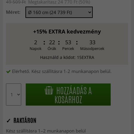
49 509 Ft
Megtakarítasz 24 770 Ft (50%)
Méret:
+15% EXTRA kedvezmény
2
22
53
31
Napok
Órák
Percek
Másodpercek
Használd a kódot: 15EXTRA
Elérhető. Kész szállításra 1-2 munkanapon belül.
HOZZÁADÁS A
KOSÁRHOZ
✓ RAKTÁRON
Kész szállításra 1–2 munkanapon belül