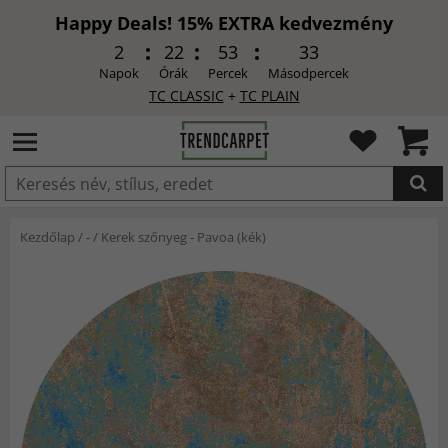
Happy Deals! 15% EXTRA kedvezmény
2
22
53
31
Napok
Órák
Percek
Másodpercek
TC CLASSIC
+
TC PLAIN
HOZZÁADVA
Kezdőlap
/
-
/
Kerek szőnyeg - Pavoa (kék)