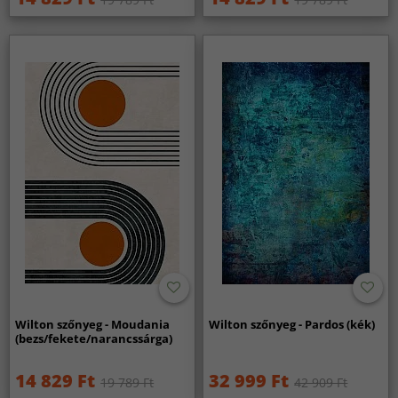
Wilton szőnyeg - Moudania
Wilton szőnyeg - Pardos (kék)
(bezs/fekete/narancssárga)
14 829 Ft
32 999 Ft
19 789 Ft
42 909 Ft