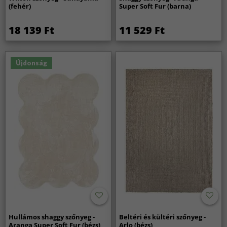
(fehér)
Super Soft Fur (barna)
18 139 Ft
11 529 Ft
Újdonság
Hullámos shaggy szőnyeg -
Beltéri és kültéri szőnyeg -
Aranga Super Soft Fur (bézs)
Arlo (bézs)