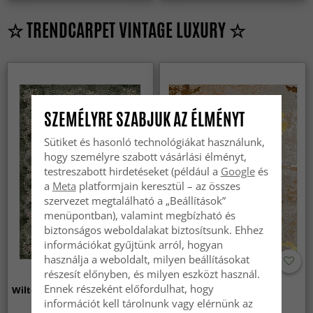
☆ TRENDCARPET VINTAGE LUXURY ☆
SZEMÉLYRE SZABJUK AZ ÉLMÉNYT
Sütiket és hasonló technológiákat használunk,
hogy személyre szabott vásárlási élményt,
testreszabott hirdetéseket (például a
Google
és
a
Meta
platformjain keresztül – az összes
szervezet megtalálható a „Beállítások”
menüpontban), valamint megbízható és
biztonságos weboldalakat biztosítsunk. Ehhez
információkat gyűjtünk arról, hogyan
használja a weboldalt, milyen beállításokat
részesít előnyben, és milyen eszközt használ.
Ennek részeként előfordulhat, hogy
Wilton szőnyeg - Taknis (zöld)
Wilton szőnyeg - Elena
(bezs/arany)
információt kell tárolnunk vagy elérnünk az