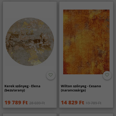
Kerek szőnyeg - Elena
Wilton szőnyeg - Cesano
(bezs/arany)
(narancssárga)
19 789 Ft
14 829 Ft
28 039 Ft
19 789 Ft