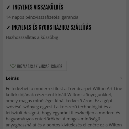
✓ INGYENES VISSZAKÜLDÉS
14 napos pénzvisszafizetési garancia
✓ INGYENES ÉS GYORS HÁZHOZ SZÁLLÍTÁS
Házhozszállítás a küszöbig
HOZZÁADÁS A KÍVÁNSÁGLISTÁHOZ
Leírás
Felfedezheti a modern stílust a Trendcarpet Wilton Art Line
kollekciójának részeként kínált Wilton szőnyegünkkel,
amely magas minőséget kínál kedvező áron. Ez a gépi
szövésű szőnyeg egyesíti a korszerű technológiát és a
letisztult design-t, hogy egyaránt illeszkedjen a modern és
hagyományos enteriőrökbe. A magas minőségű
anyaghasználat és a pontos kivitelezés ellenére ez a Wilton