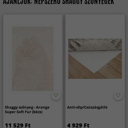
AJÁNLJUK: NÉPSZERŰ SHAGGY SZŐNYEGEK
Shaggy szőnyeg - Aranga
Anti-slip/Csúszásgátló
Super Soft Fur (bézs)
11 529 Ft
4 929 Ft