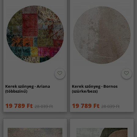
Kerek szőnyeg - Ariana
Kerek szőnyeg - Bornos
(többszínű)
(szürke/bezs)
19 789 Ft
19 789 Ft
28 039 Ft
28 039 Ft