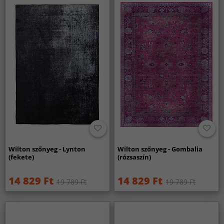
Wilton szőnyeg - Lynton
Wilton szőnyeg - Gombalia
(fekete)
(rózsaszín)
14 829 Ft
14 829 Ft
19 789 Ft
19 789 Ft