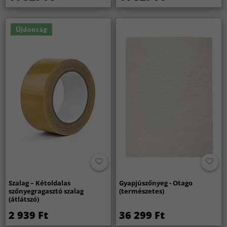
Újdonság
Szalag – Kétoldalas
Gyapjúszőnyeg - Otago
szőnyegragasztó szalag
(természetes)
(átlátszó)
2 939 Ft
36 299 Ft