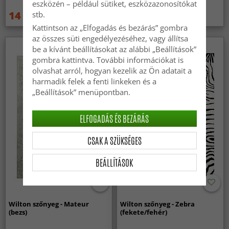
eszközén – például sütiket, eszközazonosítókat
14 829 Ft
14 829 Ft
stb.
19 789 Ft
19 789 Ft
Kattintson az „Elfogadás és bezárás” gombra
az összes süti engedélyezéséhez, vagy állítsa
be a kívánt beállításokat az alábbi „Beállítások”
gombra kattintva. További információkat is
olvashat arról, hogyan kezelik az Ön adatait a
harmadik felek a fenti linkeken és a
„Beállítások” menüpontban.
ELFOGADÁS ÉS BEZÁRÁS
CSAK A SZÜKSÉGES
BEÁLLÍTÁSOK
Wilton szőnyeg - Mateur
Wilton szőnyeg - Zebra
(bezs)
(fekete/fehér)