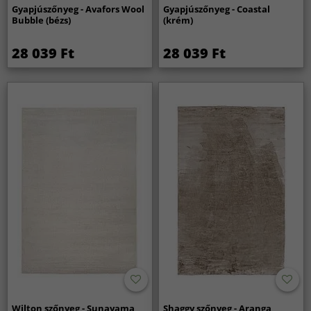
Gyapjúszőnyeg - Avafors Wool
Gyapjúszőnyeg - Coastal
Bubble (bézs)
(krém)
28 039 Ft
28 039 Ft
Wilton szőnyeg - Sunayama
Shaggy szőnyeg - Aranga