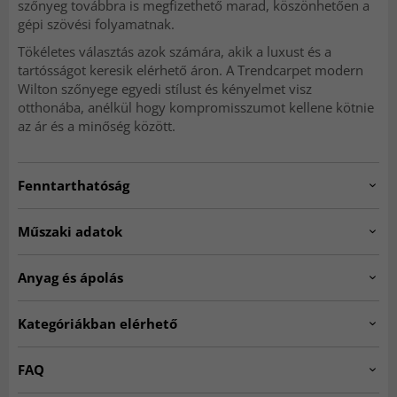
szőnyeg továbbra is megfizethető marad, köszönhetően a
gépi szövési folyamatnak.
Tökéletes választás azok számára, akik a luxust és a
tartósságot keresik elérhető áron. A Trendcarpet modern
Wilton szőnyege egyedi stílust és kényelmet visz
otthonába, anélkül hogy kompromisszumot kellene kötnie
az ár és a minőség között.
Fenntarthatóság
Műszaki adatok
Egy poliészterből készült szőnyeg rendkívül strapabíró és
könnyen tisztán tartható, valamint ellenáll a foltoknak,
Artno:
pavoa.blue.R160
Anyag és ápolás
mivel a poliészter egy zárt cellás szál, amely
megakadályozza, hogy a foltok megtapadjanak. A
Eredet:
Törökország.
poliészter-szőnyegek szintén nagyon népszerűek a luxus
Kategóriákban elérhető
Vastagság kb.:
10 mm.
megjelenésük és puha tapintásuk miatt.
Anyag:
Poliészter
KEREK SZŐNYEGEK
Nappali szőnyegek
Készítés:
Gépi szövésű.
FAQ
Többszínű szőnyegek
Kék szőnyegek