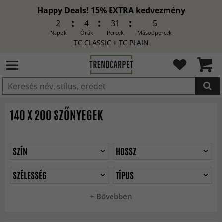
Happy Deals! 15% EXTRA kedvezmény
2
4
31
3
Napok
Órák
Percek
Másodpercek
TC CLASSIC
+
TC PLAIN
HOZZÁADVA
140 X 200 SZŐNYEGEK
SZÍN
HOSSZ
SZÉLESSÉG
TÍPUS
+ Bővebben