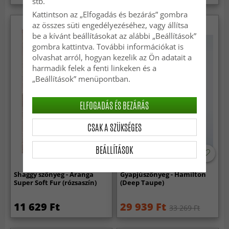
stb.
Kattintson az „Elfogadás és bezárás” gombra
az összes süti engedélyezéséhez, vagy állítsa
be a kívánt beállításokat az alábbi „Beállítások”
gombra kattintva. További információkat is
olvashat arról, hogyan kezelik az Ön adatait a
harmadik felek a fenti linkeken és a
„Beállítások” menüpontban.
ELFOGADÁS ÉS BEZÁRÁS
CSAK A SZÜKSÉGES
BEÁLLÍTÁSOK
Shaggy szőnyeg - Aranga
Gyapjúszőnyeg - Hamilton
Super Soft Fur (rózsaszín)
(Deep Taupe)
11 629 Ft
29 939 Ft
33 269 Ft