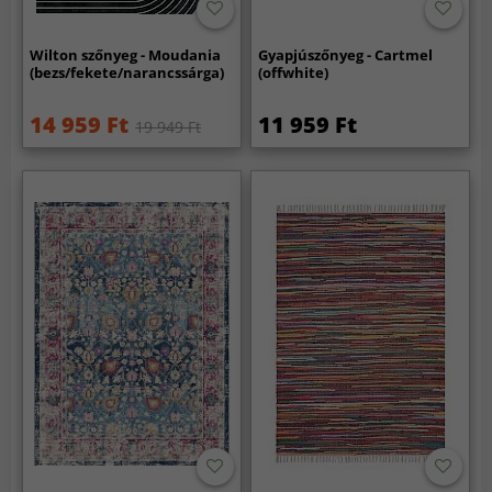
Wilton szőnyeg - Moudania
Gyapjúszőnyeg - Cartmel
(bezs/fekete/narancssárga)
(offwhite)
14 959 Ft
11 959 Ft
19 949 Ft