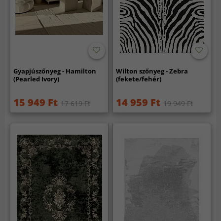
Gyapjúszőnyeg - Hamilton
Wilton szőnyeg - Zebra
(Pearled Ivory)
(fekete/fehér)
15 949 Ft
14 959 Ft
17 619 Ft
19 949 Ft