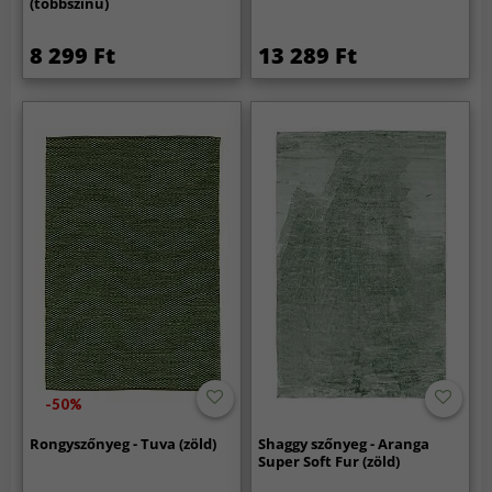
(többszínű)
8 299 Ft
13 289 Ft
-50%
Rongyszőnyeg - Tuva (zöld)
Shaggy szőnyeg - Aranga
Super Soft Fur (zöld)