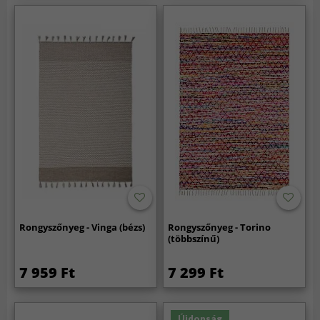
Rongyszőnyeg - Vinga (bézs)
Rongyszőnyeg - Torino
(többszínű)
7 959 Ft
7 299 Ft
Újdonság