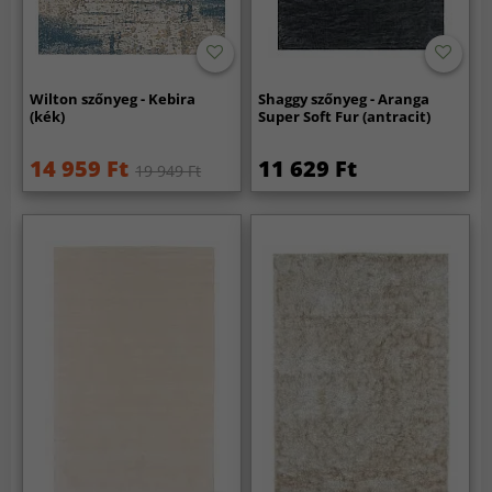
Wilton szőnyeg - Kebira
Shaggy szőnyeg - Aranga
(kék)
Super Soft Fur (antracit)
14 959 Ft
11 629 Ft
19 949 Ft