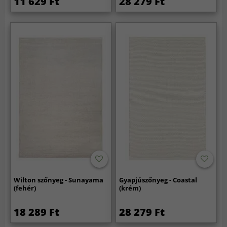
11 629 Ft
28 279 Ft
Wilton szőnyeg - Sunayama
Gyapjúszőnyeg - Coastal
(fehér)
(krém)
18 289 Ft
28 279 Ft