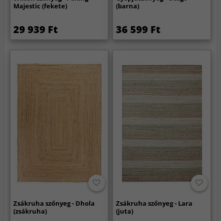
Majestic (fekete)
(barna)
29 939 Ft
36 599 Ft
Zsákruha szőnyeg - Dhola
Zsákruha szőnyeg - Lara
(zsákruha)
(juta)