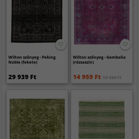
Wilton szőnyeg - Peking
Wilton szőnyeg - Gombalia
Noble (fekete)
(rózsaszín)
29 939 Ft
14 959 Ft
19 949 Ft