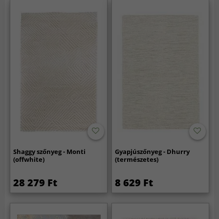
Shaggy szőnyeg - Monti
Gyapjúszőnyeg - Dhurry
(offwhite)
(természetes)
28 279 Ft
8 629 Ft