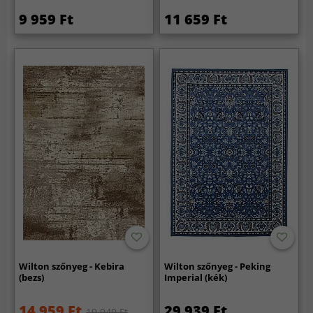
9 959 Ft
11 659 Ft
Wilton szőnyeg - Kebira
Wilton szőnyeg - Peking
(bezs)
Imperial (kék)
14 959 Ft
29 939 Ft
19 949 Ft