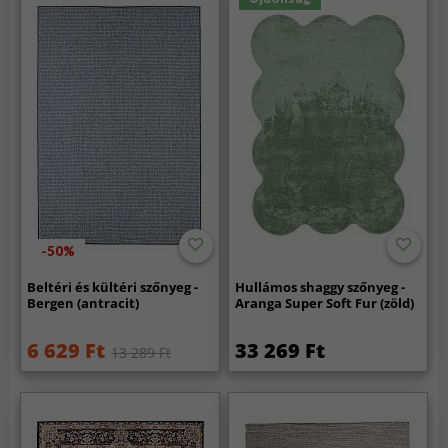
-50%
Beltéri és kültéri szőnyeg -
Hullámos shaggy szőnyeg -
Bergen (antracit)
Aranga Super Soft Fur (zöld)
6 629 Ft
33 269 Ft
13 289 Ft