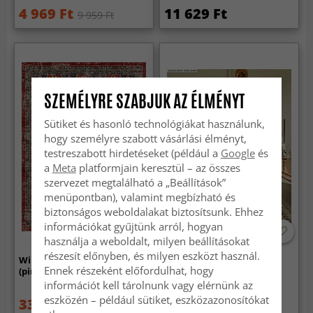
4 969 Ft
11 629 Ft
9 959 Ft
SZEMÉLYRE SZABJUK AZ ÉLMÉNYT
Sütiket és hasonló technológiákat használunk,
hogy személyre szabott vásárlási élményt,
testreszabott hirdetéseket (például a
Google
és
a
Meta
platformjain keresztül – az összes
szervezet megtalálható a „Beállítások”
menüpontban), valamint megbízható és
biztonságos weboldalakat biztosítsunk. Ehhez
információkat gyűjtünk arról, hogyan
használja a weboldalt, milyen beállításokat
részesít előnyben, és milyen eszközt használ.
Wilton szőnyeg - Soussi
Shaggy szőnyeg - Ronda
Ennek részeként előfordulhat, hogy
(piros/többszínű)
(bézs)
információt kell tárolnunk vagy elérnünk az
eszközén – például sütiket, eszközazonosítókat
33 269 Ft
13 289 Ft
43 259 Ft