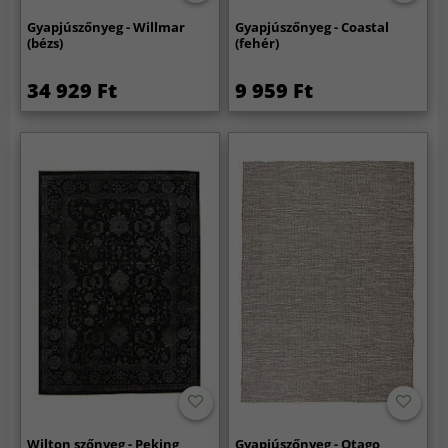
Gyapjúszőnyeg - Willmar
Gyapjúszőnyeg - Coastal
(bézs)
(fehér)
34 929 Ft
9 959 Ft
Wilton szőnyeg - Peking
Gyapjúszőnyeg - Otago