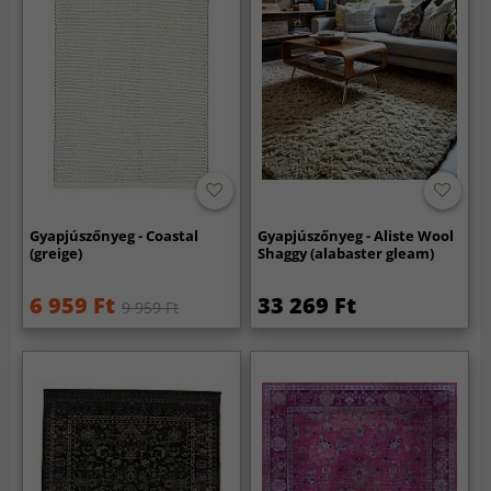
Gyapjúszőnyeg - Coastal
Gyapjúszőnyeg - Aliste Wool
(greige)
Shaggy (alabaster gleam)
6 959 Ft
33 269 Ft
9 959 Ft