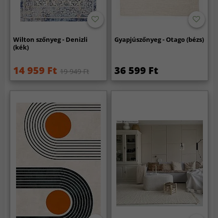
Wilton szőnyeg - Denizli
Gyapjúszőnyeg - Otago (bézs)
(kék)
14 959 Ft
36 599 Ft
19 949 Ft