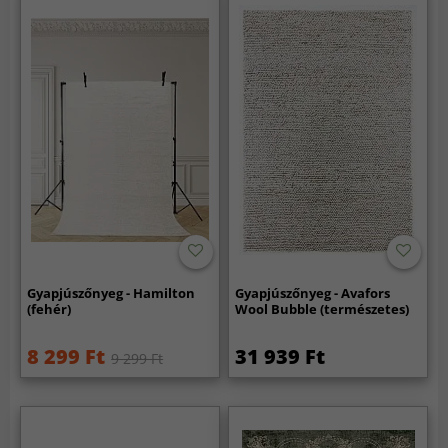
Gyapjúszőnyeg - Hamilton
Gyapjúszőnyeg - Avafors
(fehér)
Wool Bubble (természetes)
8 299 Ft
31 939 Ft
9 299 Ft