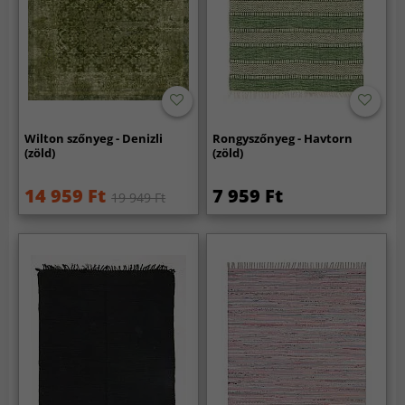
Wilton szőnyeg - Denizli
Rongyszőnyeg - Havtorn
(zöld)
(zöld)
14 959 Ft
7 959 Ft
19 949 Ft