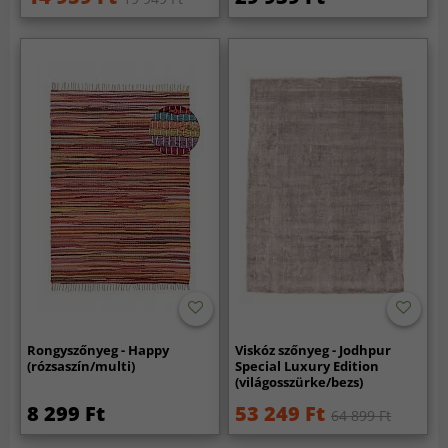
Rongyszőnyeg - Happy
Viskóz szőnyeg - Jodhpur
(rózsaszín/multi)
Special Luxury Edition
(világosszürke/bezs)
8 299 Ft
53 249 Ft
64 899 Ft