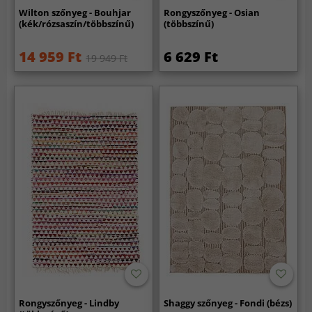
Wilton szőnyeg - Bouhjar
Rongyszőnyeg - Osian
(kék/rózsaszín/többszínű)
(többszínű)
14 959 Ft
6 629 Ft
19 949 Ft
Rongyszőnyeg - Lindby
Shaggy szőnyeg - Fondi (bézs)