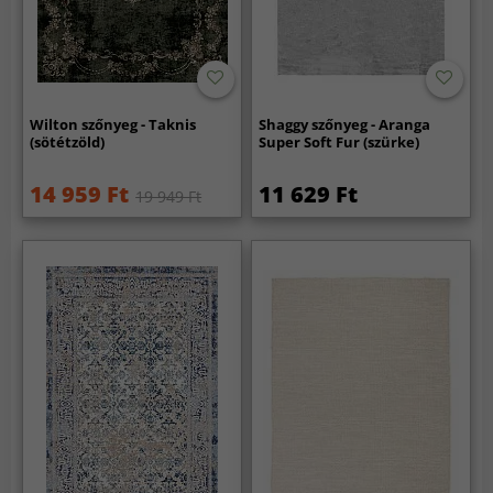
Wilton szőnyeg - Taknis
Shaggy szőnyeg - Aranga
(sötétzöld)
Super Soft Fur (szürke)
14 959 Ft
11 629 Ft
19 949 Ft