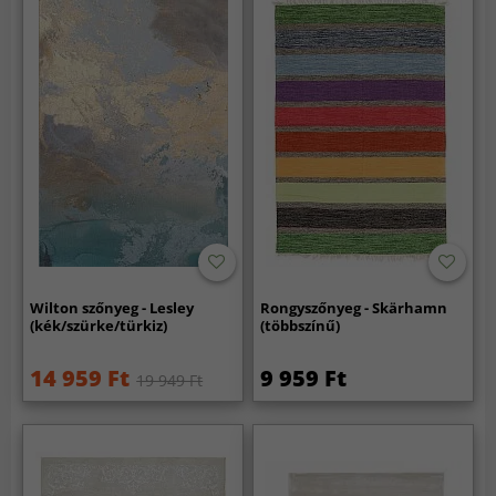
Wilton szőnyeg - Lesley
Rongyszőnyeg - Skärhamn
(kék/szürke/türkiz)
(többszínű)
14 959 Ft
9 959 Ft
19 949 Ft