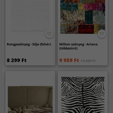
Rongyszőnyeg - Silje (fehér)
Wilton szőnyeg - Ariana
(többszínű)
8 299 Ft
9 959 Ft
13 289 Ft