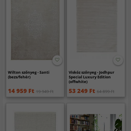
Wilton szőnyeg - Santi
Viskóz szőnyeg - Jodhpur
(bezs/fehér)
Special Luxury Edition
(offwhite)
14 959 Ft
53 249 Ft
19 949 Ft
64 899 Ft