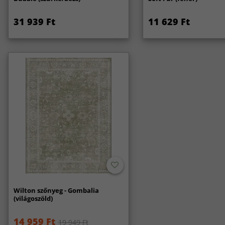
31 939 Ft
11 629 Ft
Wilton szőnyeg - Gombalia
(világoszöld)
14 959 Ft
19 949 Ft