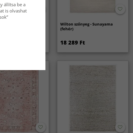
 állítsa be a
at is olvashat
ások”
nyeg - Coastal (krém)
Wilton szőnyeg - Sunayama
(fehér)
Ft
18 289 Ft