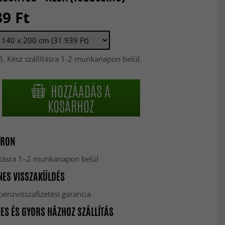
39 Ft
ő. Kész szállításra 1-2 munkanapon belül.
HOZZÁADÁS A
KOSÁRHOZ
RON
lításra 1–2 munkanapon belül
ES VISSZAKÜLDÉS
énzvisszafizetési garancia
ES ÉS GYORS HÁZHOZ SZÁLLÍTÁS