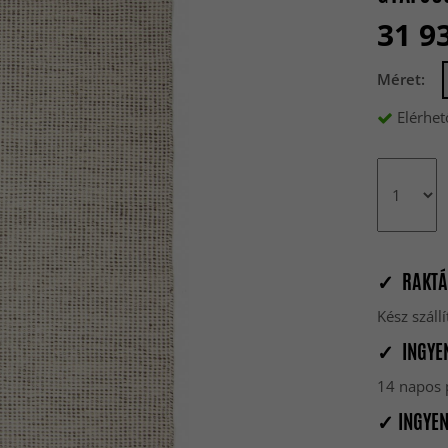
31 9
Méret:
Elérhet
✓ RAKTÁ
Kész szál
✓ INGYEN
14 napos p
✓ INGYEN