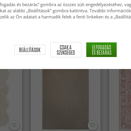
lfogadás és bezárás” gombra az összes süti engedélyezéséhez, vagy
okat az alábbi „Beállítások” gombra kattintva. További információk
zelik az Ön adatait a harmadik felek a fenti linkeken és a „Beállít
Gyapjúszőnyeg - Avafors Wool
Gyapjúsző
Bubble (bézs)
28 279 Ft
28 279 
CSAK A
ELFOGADÁS
BEÁLLÍTÁSOK
SZÜKSÉGES
ÉS BEZÁRÁS