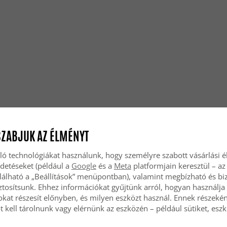
SZABJUK AZ ÉLMÉNYT
ló technológiákat használunk, hogy személyre szabott vásárlási 
rdetéseket (például a
Google
és a
Meta
platformjain keresztül – az
lálható a „Beállítások” menüpontban), valamint megbízható és bi
tosítsunk. Ehhez információkat gyűjtünk arról, hogyan használja 
okat részesít előnyben, és milyen eszközt használ. Ennek részekén
 kell tárolnunk vagy elérnünk az eszközén – például sütiket, esz