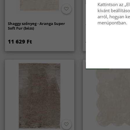
Kattintson az „E
kívánt beállítás
arról, hogyan ke
menüpontban.
Shaggy szőnyeg - Aranga Super
Anti-slip/Csúszásgátló
Soft Fur (bézs)
11 629 Ft
4 969 Ft
Újdonság