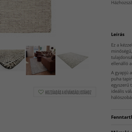
Házhozszál
Leírás
Ez a kézze
minőségű, 
tulajdons
ellenálló
A gyapjú a
puha tapi
egyszerű t
ideális vá
HOZZÁADÁS A KÍVÁNSÁGLISTÁHOZ
hálószobár
Fenntart
GOODWEA