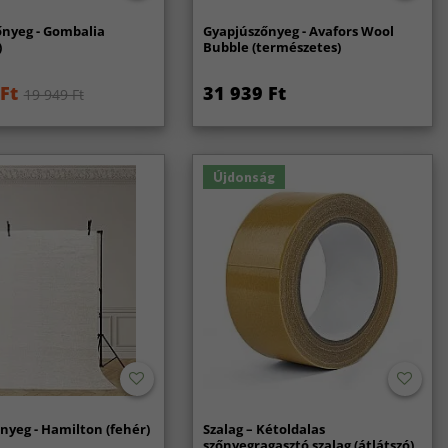
őnyeg - Gombalia
Gyapjúszőnyeg - Avafors Wool
)
Bubble (természetes)
Ft
31 939 Ft
19 949 Ft
Újdonság
nyeg - Hamilton (fehér)
Szalag – Kétoldalas
szőnyegragasztó szalag (átlátszó)