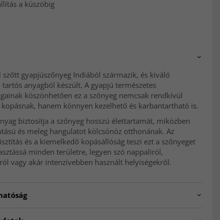
lítás a küszöbig
l szőtt gyapjúszőnyeg Indiából származik, és kiváló
tartós anyagból készült. A gyapjú természetes
ágainak köszönhetően ez a szőnyeg nemcsak rendkívül
 a kopásnak, hanem könnyen kezelhető és karbantartható is.
nyag biztosítja a szőnyeg hosszú élettartamát, miközben
ntású és meleg hangulatot kölcsönöz otthonának. Az
isztítás és a kiemelkedő kopásállóság teszi ezt a szőnyeget
lasztássá minden területre, legyen szó nappaliról,
ól vagy akár intenzívebben használt helyiségekről.
hatóság
VE