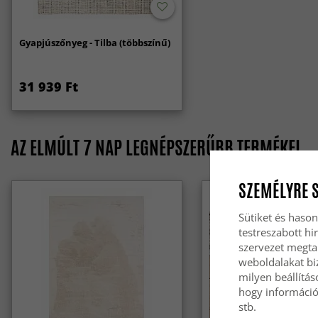
Gyapjúszőnyeg - Tilba (többszínű)
31 939 Ft
AZ ELMÚLT 7 NAP LEGNÉPSZERŰBB TERMÉKEI
SZEMÉLYRE 
Sütiket és hason
testreszabott hi
szervezet megta
weboldalakat biz
milyen beállítás
hogy információt
stb.