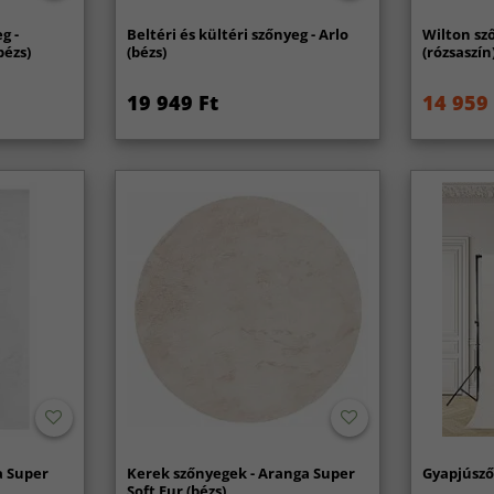
g -
Beltéri és kültéri szőnyeg - Arlo
Wilton sz
bézs)
(bézs)
(rózsaszín
19 949 Ft
14 959 
a Super
Kerek szőnyegek - Aranga Super
Gyapjúsző
Soft Fur (bézs)