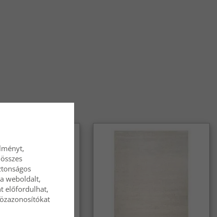
élményt,
 összes
ztonságos
a weboldalt,
t előfordulhat,
közazonosítókat