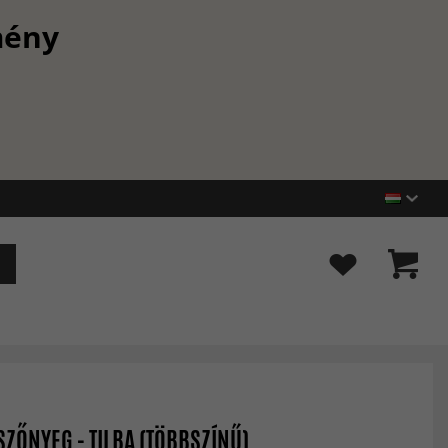
mény
ZŐNYEG - TILBA (TÖBBSZÍNŰ)