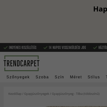
Hap
INGYENES KISZÁLLÍTÁS
14 NAPOS VISSZAKÜLDÉSI JOG
HÁZTÓL
Szőnyegek
Szoba
Szín
Méret
Stílus
Kezdőlap
/
Gyapjúszőnyegek
/
Gyapjúszőnyeg - Tilba (többszínű)