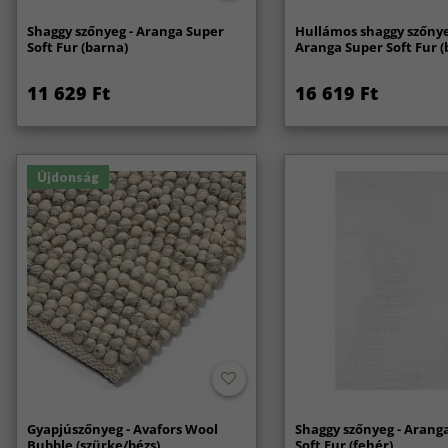
Shaggy szőnyeg - Aranga Super
Hullámos shaggy szőnye
Soft Fur (barna)
Aranga Super Soft Fur (
11 629 Ft
16 619 Ft
Újdonság
Gyapjúszőnyeg - Avafors Wool
Shaggy szőnyeg - Arang
Bubble (szürke/bézs)
Soft Fur (fehér)