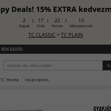
py Deals! 15% EXTRA kedvez
2
17
22
12
Napok
Órák
Percek
Másodpercek
TC CLASSIC
+
TC PLAIN
 HÁZIG SZÁLLÍTÁS
TC Home
Inspiration
GYAPJÚS