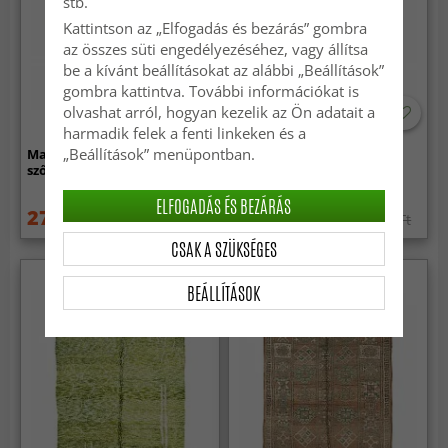
stb.
Kattintson az „Elfogadás és bezárás” gombra
az összes süti engedélyezéséhez, vagy állítsa
be a kívánt beállításokat az alábbi „Beállítások”
gombra kattintva. További információkat is
olvashat arról, hogyan kezelik az Ön adatait a
harmadik felek a fenti linkeken és a
„Beállítások” menüpontban.
Marokkói Azilal Kelim
Marokkói Azilal Kelim
szőnyeg 250 x 160 cm
szőnyeg 250 x 160 cm
ELFOGADÁS ÉS BEZÁRÁS
273 019 Ft
273 019 Ft
378 239 Ft
378 239 Ft
CSAK A SZÜKSÉGES
BEÁLLÍTÁSOK