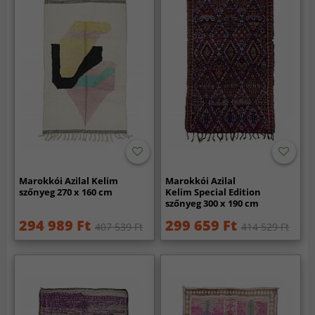
Marokkói Azilal Kelim
Marokkói Azilal
szőnyeg 270 x 160 cm
Kelim Special Edition
szőnyeg 300 x 190 cm
294 989 Ft
299 659 Ft
407 539 Ft
414 529 Ft