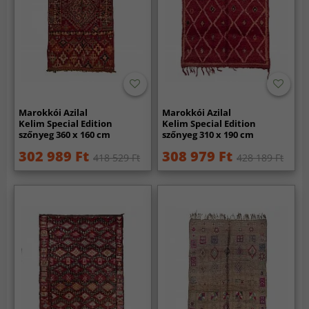
Marokkói Azilal
Marokkói Azilal
Kelim Special Edition
Kelim Special Edition
szőnyeg 360 x 160 cm
szőnyeg 310 x 190 cm
302 989 Ft
308 979 Ft
418 529 Ft
428 189 Ft