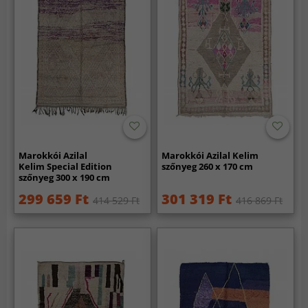
Marokkói Azilal
Marokkói Azilal Kelim
Kelim Special Edition
szőnyeg 260 x 170 cm
szőnyeg 300 x 190 cm
299 659 Ft
301 319 Ft
414 529 Ft
416 869 Ft