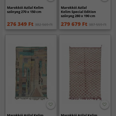
Marokkói Azilal Kelim
Marokkói Azilal
szőnyeg 270 x 150 cm
Kelim Special Edition
szőnyeg 280 x 190 cm
276 349 Ft
279 679 Ft
382 569 Ft
387 559 Ft
Marokkói Azilal Kelim
Marokkói Azilal Kelim