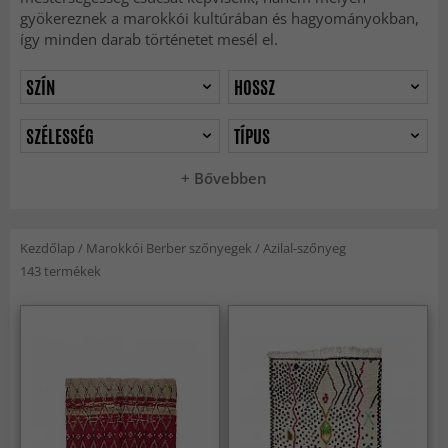
gyökereznek a marokkói kultúrában és hagyományokban,
így minden darab történetet mesél el.
SZÍN
HOSSZ
SZÉLESSÉG
TÍPUS
+ Bővebben
Kezdőlap
/
Marokkói Berber szőnyegek
/
Azilal-szőnyeg
143 termékek