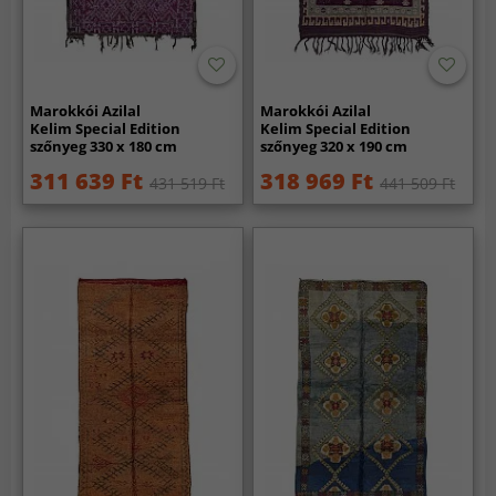
Marokkói Azilal
Marokkói Azilal
Kelim Special Edition
Kelim Special Edition
szőnyeg 330 x 180 cm
szőnyeg 320 x 190 cm
311 639 Ft
318 969 Ft
431 519 Ft
441 509 Ft