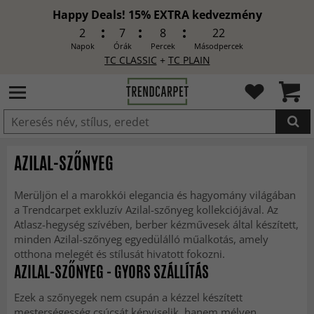
Happy Deals! 15% EXTRA kedvezmény
2
7
8
20
Napok
Órák
Percek
Másodpercek
TC CLASSIC
+
TC PLAIN
HOZZÁADVA
AZILAL-SZŐNYEG
Merüljön el a marokkói elegancia és hagyomány világában
a Trendcarpet exkluzív Azilal-szőnyeg kollekciójával. Az
Atlasz-hegység szívében, berber kézművesek által készített,
minden Azilal-szőnyeg egyedülálló műalkotás, amely
otthona melegét és stílusát hivatott fokozni.
AZILAL-SZŐNYEG
- GYORS SZÁLLÍTÁS
Ezek a szőnyegek nem csupán a kézzel készített
mesterségesség csúcsát képviselik, hanem mélyen