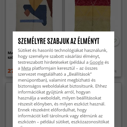
SZEMÉLYRE SZABJUK AZ ÉLMÉNYT
Sütiket és hasonló technológiákat használunk,
Marokkói Azilal Kelim
Marokkói Azilal Kelim
hogy személyre szabott vásárlási élményt,
szőnyeg 250 x 160 cm
szőnyeg 250 x 160 cm
testreszabott hirdetéseket (például a
Google
és
a
Meta
platformjain keresztül – az összes
273 019 Ft
273 019 Ft
378 239 Ft
378 239 Ft
szervezet megtalálható a „Beállítások”
menüpontban), valamint megbízható és
biztonságos weboldalakat biztosítsunk. Ehhez
információkat gyűjtünk arról, hogyan
használja a weboldalt, milyen beállításokat
részesít előnyben, és milyen eszközt használ.
Ennek részeként előfordulhat, hogy
információt kell tárolnunk vagy elérnünk az
eszközén – például sütiket, eszközazonosítókat