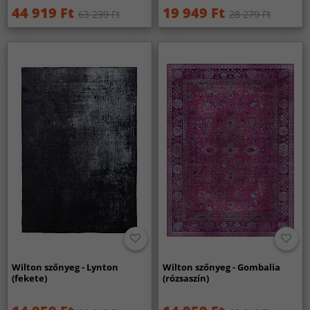
44 919 Ft
19 949 Ft
63 239 Ft
28 279 Ft
Wilton szőnyeg - Lynton
Wilton szőnyeg - Gombalia
(fekete)
(rózsaszín)