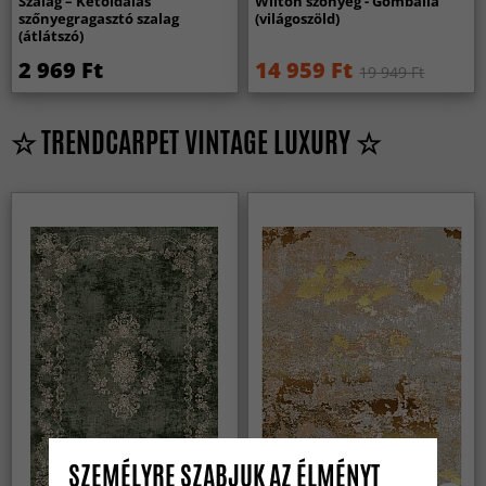
Szalag – Kétoldalas
Wilton szőnyeg - Gombalia
szőnyegragasztó szalag
(világoszöld)
(átlátszó)
2 969 Ft
14 959 Ft
19 949 Ft
☆ TRENDCARPET VINTAGE LUXURY ☆
SZEMÉLYRE SZABJUK AZ ÉLMÉNYT