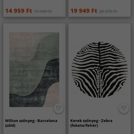
14 959 Ft
19 949 Ft
19 949 Ft
28 279 Ft
Wilton szőnyeg - Barcelona
Kerek szőnyeg - Zebra
(zöld)
(fekete/fehér)