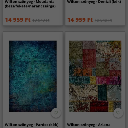
Wilton szőnyeg - Moudania
Wilton szőnyeg - Denizli (kék)
(bezs/fekete/narancssárga)
14 959 Ft
14 959 Ft
19 949 Ft
19 949 Ft
Wilton szőnyeg - Pardos (kék)
Wilton szőnyeg - Ariana