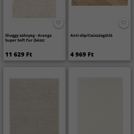
Shaggy szőnyeg - Aranga
Anti-slip/Csúszásgátló
Super Soft Fur (bézs)
11 629 Ft
4 969 Ft