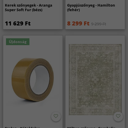
Kerek szőnyegek - Aranga
Gyapjúszőnyeg - Hamilton
Super Soft Fur (bézs)
(fehér)
11 629 Ft
8 299 Ft
9 299 Ft
Újdonság