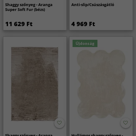
Shaggy szőnyeg - Aranga
Anti-slip/Csúszásgátló
Super Soft Fur (bézs)
11 629 Ft
4 969 Ft
Újdonság
Shaggy szőnyeg - Aranga
Hullámos shaggy szőnyeg -