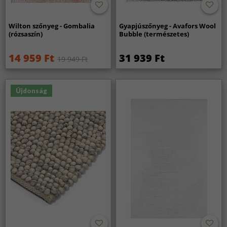
Wilton szőnyeg - Gombalia
Gyapjúszőnyeg - Avafors Wool
(rózsaszín)
Bubble (természetes)
14 959 Ft
31 939 Ft
19 949 Ft
Újdonság