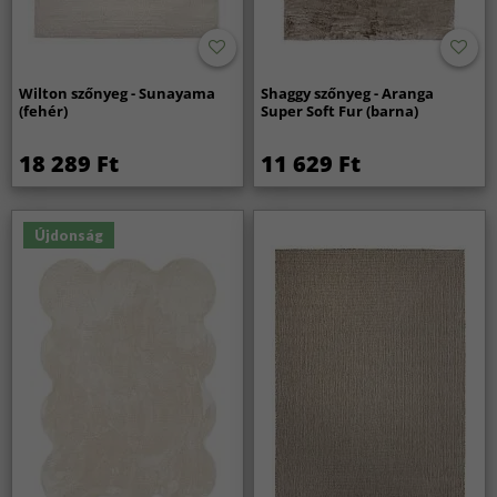
Wilton szőnyeg - Sunayama
Shaggy szőnyeg - Aranga
(fehér)
Super Soft Fur (barna)
18 289 Ft
11 629 Ft
Újdonság