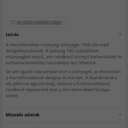
HOZZÁADÁS A KÍVÁNSÁGLISTÁHOZ
Leírás
A Horredsmattan műanyag szőnyegei 1956 óta svéd
designklasszikusok. A szőnyeg 100 százalékban
műanyagból készül, ami rendkívül könnyű karbantartást és
karbantartásmentes használatot tesz lehetővé.
De ami igazán népszerűvé teszi a szőnyeget, az elsősorban
a Horredsmattanok designja és trendjei. A Skandináviára
oly jellemző egyszerűség, ötvözve a funkcionalitással,
rendkívül népszerűvé teszi a Horredsmattant Európa-
szerte.
Műszaki adatok
Artno:
hrd.marta.olivepink.