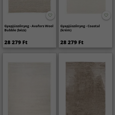
Gyapjúszőnyeg - Avafors Wool
Gyapjúszőnyeg - Coastal
Bubble (bézs)
(krém)
28 279 Ft
28 279 Ft