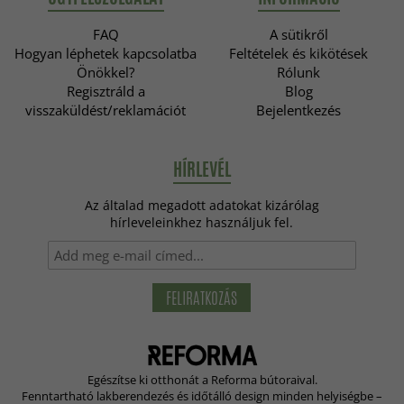
FAQ
A sütikről
Hogyan léphetek kapcsolatba
Feltételek és kikötések
Önökkel?
Rólunk
Regisztráld a
Blog
visszaküldést/reklamációt
Bejelentkezés
HÍRLEVÉL
Az általad megadott adatokat kizárólag
hírleveleinkhez használjuk fel.
FELIRATKOZÁS
Egészítse ki otthonát a Reforma bútoraival.
Fenntartható lakberendezés és időtálló design minden helyiségbe –