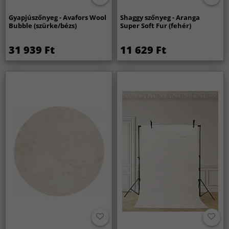
Gyapjúszőnyeg - Avafors Wool
Shaggy szőnyeg - Aranga
Bubble (szürke/bézs)
Super Soft Fur (fehér)
31 939 Ft
11 629 Ft