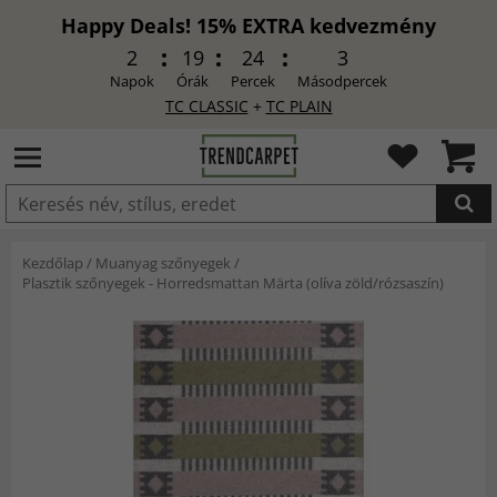
Happy Deals! 15% EXTRA kedvezmény
2
19
24
1
Napok
Órák
Percek
Másodpercek
TC CLASSIC
+
TC PLAIN
HOZZÁADVA
Kezdőlap
/
Muanyag szőnyegek
/
Plasztik szőnyegek - Horredsmattan Märta (olíva zöld/rózsaszín)