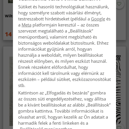
Sütiket és hasonló technológiákat használunk,
hogy személyre szabott vásárlási élményt,
Wilton szőnyeg - Taknis (zöld)
Wilton szőnyeg - Elena
testreszabott hirdetéseket (például a
Google
és
(bezs/arany)
a
Meta
platformjain keresztül – az összes
szervezet megtalálható a „Beállítások”
14 959 Ft
14 959 Ft
19 949 Ft
19 949 Ft
menüpontban), valamint megbízható és
biztonságos weboldalakat biztosítsunk. Ehhez
információkat gyűjtünk arról, hogyan
használja a weboldalt, milyen beállításokat
részesít előnyben, és milyen eszközt használ.
Ennek részeként előfordulhat, hogy
információt kell tárolnunk vagy elérnünk az
eszközén – például sütiket, eszközazonosítókat
stb.
Kattintson az „Elfogadás és bezárás” gombra
az összes süti engedélyezéséhez, vagy állítsa
be a kívánt beállításokat az alábbi „Beállítások”
gombra kattintva. További információkat is
olvashat arról, hogyan kezelik az Ön adatait a
harmadik felek a fenti linkeken és a
„Beállítások” menüpontban.