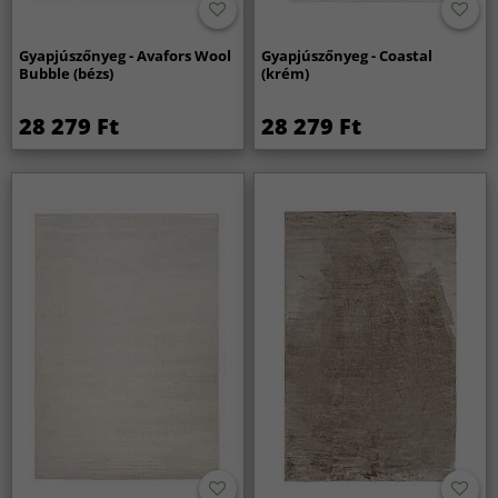
Gyapjúszőnyeg - Avafors Wool
Gyapjúszőnyeg - Coastal
Bubble (bézs)
(krém)
28 279 Ft
28 279 Ft