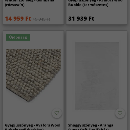
Wilton szőnyeg - Gombalia
Gyapjúszőnyeg - Avafors Wool
(rózsaszín)
Bubble (természetes)
14 959 Ft
31 939 Ft
19 949 Ft
Újdonság
Gyapjúszőnyeg - Avafors Wool
Shaggy szőnyeg - Aranga
Bubble (szürke/bézs)
Super Soft Fur (fehér)