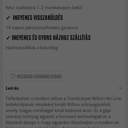
Kész szállításra 1–2 munkanapon belül
✓ INGYENES VISSZAKÜLDÉS
14 napos pénzvisszafizetési garancia
✓ INGYENES ÉS GYORS HÁZHOZ SZÁLLÍTÁS
Házhozszállítás a küszöbig
HOZZÁADÁS A KÍVÁNSÁGLISTÁHOZ
Leírás
Felfedezheti a modern stílust a Trendcarpet Wilton Art Line
kollekciójának részeként kínált Wilton szőnyegünkkel,
amely magas minőséget kínál kedvező áron. Ez a gépi
szövésű szőnyeg egyesíti a korszerű technológiát és a
letisztult design-t, hogy egyaránt illeszkedjen a modern és