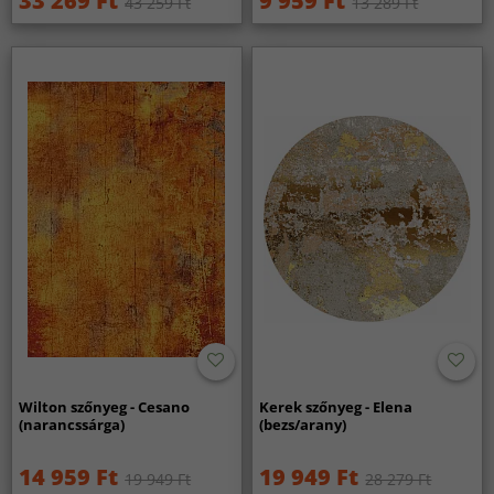
33 269 Ft
9 959 Ft
43 259 Ft
13 289 Ft
Wilton szőnyeg - Cesano
Kerek szőnyeg - Elena
(narancssárga)
(bezs/arany)
14 959 Ft
19 949 Ft
19 949 Ft
28 279 Ft