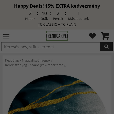
Happy Deals! 15% EXTRA kedvezmény
2
10
1
59
Napok
Órák
Percek
Másodpercek
TC CLASSIC
+
TC PLAIN
HOZZÁADVA
Kezdőlap
/
Nappali szőnyegek
/
Kerek szőnyeg - Alvaro (kék/fehér/arany)