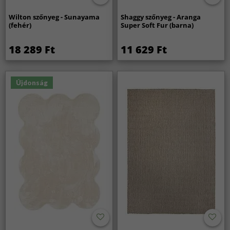
Wilton szőnyeg - Sunayama
Shaggy szőnyeg - Aranga
(fehér)
Super Soft Fur (barna)
18 289 Ft
11 629 Ft
Újdonság