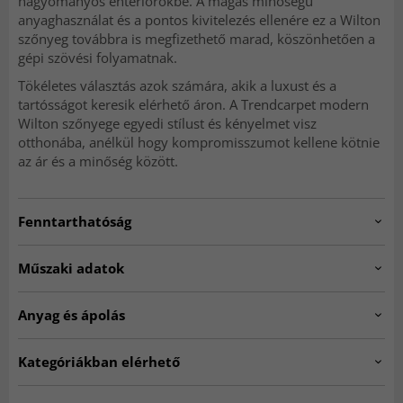
hagyományos enteriőrökbe. A magas minőségű
anyaghasználat és a pontos kivitelezés ellenére ez a Wilton
szőnyeg továbbra is megfizethető marad, köszönhetően a
gépi szövési folyamatnak.
Tökéletes választás azok számára, akik a luxust és a
tartósságot keresik elérhető áron. A Trendcarpet modern
Wilton szőnyege egyedi stílust és kényelmet visz
otthonába, anélkül hogy kompromisszumot kellene kötnie
az ár és a minőség között.
Fenntarthatóság
Műszaki adatok
Egy poliészterből készült szőnyeg rendkívül strapabíró és
könnyen tisztán tartható, valamint ellenáll a foltoknak,
Artno:
alvaro.SKD11167.801.DT20555.101.round-1
Anyag és ápolás
mivel a poliészter egy zárt cellás szál, amely
megakadályozza, hogy a foltok megtapadjanak. A
Eredet:
Törökország.
poliészter-szőnyegek szintén nagyon népszerűek a luxus
Kategóriákban elérhető
Vastagság kb.:
5-10 mm.
megjelenésük és puha tapintásuk miatt.
Anyag:
Poliészter
KEREK SZŐNYEGEK
☆ Trendcarpet Vintage