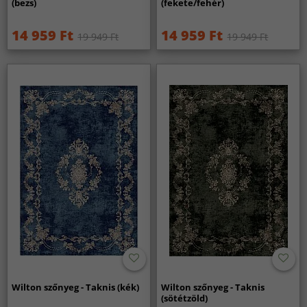
(bezs)
(fekete/fehér)
14 959 Ft
14 959 Ft
19 949 Ft
19 949 Ft
Wilton szőnyeg - Taknis (kék)
Wilton szőnyeg - Taknis
(sötétzöld)