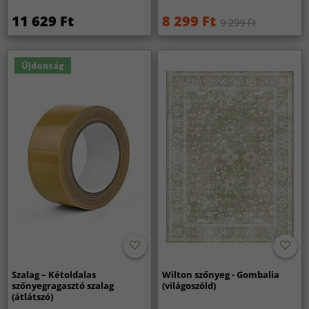
11 629 Ft
8 299 Ft
9 299 Ft
Újdonság
Szalag – Kétoldalas
Wilton szőnyeg - Gombalia
szőnyegragasztó szalag
(világoszöld)
(átlátszó)