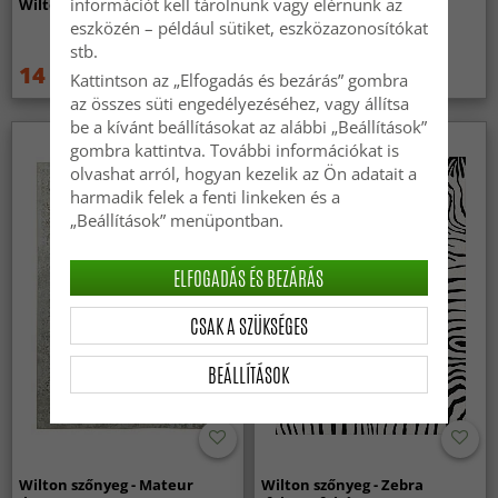
információt kell tárolnunk vagy elérnünk az
Wilton szőnyeg - Taknis (zöld)
Wilton szőnyeg - Elena
(bezs/arany)
eszközén – például sütiket, eszközazonosítókat
stb.
14 959 Ft
14 959 Ft
19 949 Ft
19 949 Ft
Kattintson az „Elfogadás és bezárás” gombra
az összes süti engedélyezéséhez, vagy állítsa
be a kívánt beállításokat az alábbi „Beállítások”
gombra kattintva. További információkat is
olvashat arról, hogyan kezelik az Ön adatait a
harmadik felek a fenti linkeken és a
„Beállítások” menüpontban.
ELFOGADÁS ÉS BEZÁRÁS
CSAK A SZÜKSÉGES
BEÁLLÍTÁSOK
Wilton szőnyeg - Mateur
Wilton szőnyeg - Zebra