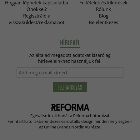
Hogyan léphetek kapcsolatba
Feltételek és kikötések
Önökkel?
Rólunk
Regisztráld a
Blog
visszaküldést/reklamációt
Bejelentkezés
HÍRLEVÉL
Az általad megadott adatokat kizárólag
hírleveleinkhez használjuk fel.
FELIRATKOZÁS
Egészítse ki otthonát a Reforma bútoraival.
Fenntartható lakberendezés és időtálló design minden helyiségbe –
az Online Brands Nordic AB része.