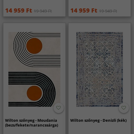
14 959 Ft
14 959 Ft
19 949 Ft
19 949 Ft
Wilton szőnyeg - Moudania
Wilton szőnyeg - Denizli (kék)
(bezs/fekete/narancssárga)