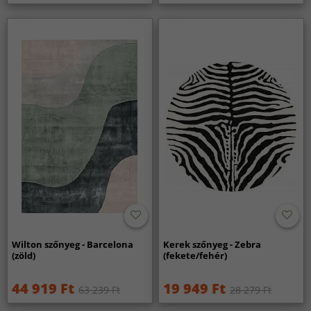
Wilton szőnyeg - Barcelona
Kerek szőnyeg - Zebra
(zöld)
(fekete/fehér)
44 919 Ft
19 949 Ft
63 239 Ft
28 279 Ft