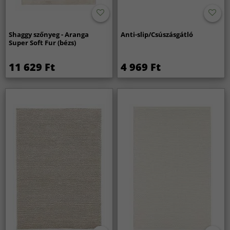
Shaggy szőnyeg - Aranga
Anti-slip/Csúszásgátló
Super Soft Fur (bézs)
11 629 Ft
4 969 Ft