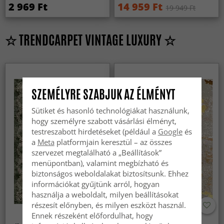
2 969 Ft
14 959 Ft
19 949 Ft
☆ TRENDCARPET VINTAGE LUXURY ☆
SZEMÉLYRE SZABJUK AZ ÉLMÉNYT
Sütiket és hasonló technológiákat használunk,
hogy személyre szabott vásárlási élményt,
testreszabott hirdetéseket (például a
Google
és
a
Meta
platformjain keresztül – az összes
szervezet megtalálható a „Beállítások”
menüpontban), valamint megbízható és
biztonságos weboldalakat biztosítsunk. Ehhez
információkat gyűjtünk arról, hogyan
használja a weboldalt, milyen beállításokat
részesít előnyben, és milyen eszközt használ.
Ennek részeként előfordulhat, hogy