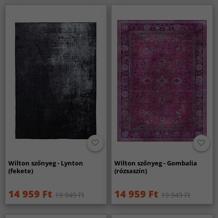
Wilton szőnyeg - Lynton
Wilton szőnyeg - Gombalia
(fekete)
(rózsaszín)
14 959 Ft
14 959 Ft
19 949 Ft
19 949 Ft