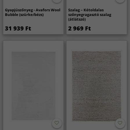
Gyapjúszőnyeg - Avafors Wool
Szalag – Kétoldalas
Bubble (szürke/bézs)
szőnyegragasztó szalag
(átlátszó)
31 939 Ft
2 969 Ft