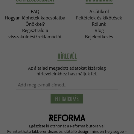
FAQ
A sütikről
Hogyan léphetek kapcsolatba
Feltételek és kikötések
Önökkel?
Rólunk
Regisztráld a
Blog
visszaküldést/reklamációt
Bejelentkezés
HÍRLEVÉL
Az általad megadott adatokat kizárólag
hírleveleinkhez használjuk fel.
FELIRATKOZÁS
Egészítse ki otthonát a Reforma bútoraival.
Fenntartható lakberendezés és időtálló design minden helyiségbe –