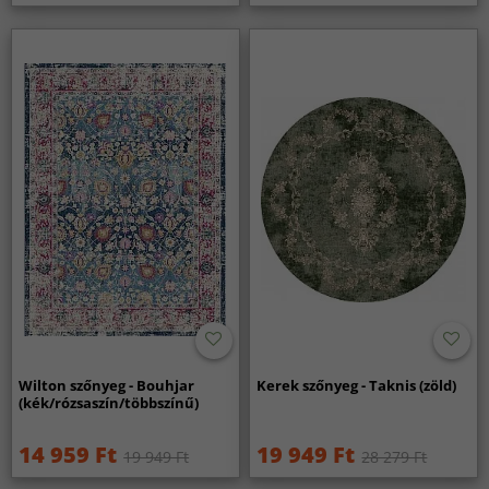
Wilton szőnyeg - Bouhjar
Kerek szőnyeg - Taknis (zöld)
(kék/rózsaszín/többszínű)
14 959 Ft
19 949 Ft
19 949 Ft
28 279 Ft