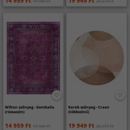
14 959 Ft
19 949 Ft
19 949 Ft
28 279 Ft
Wilton szőnyeg - Gombalia
Kerek szőnyeg - Craon
(rózsaszín)
(többszínű)
14 959 Ft
19 949 Ft
19 949 Ft
28 279 Ft