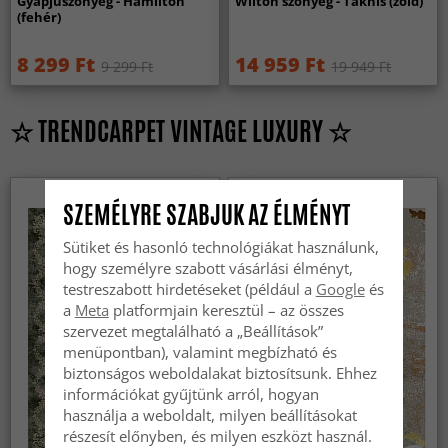
Gyapjúszőnyeg - Hamilton
Wilton szőnyeg - Taknis (zöld)
(fehér)
8 299 Ft
14 959 Ft
9 299 Ft
19 949 Ft
☆ TRENDCARPET VINTAGE LUXURY ☆
SZEMÉLYRE SZABJUK AZ ÉLMÉNYT
Sütiket és hasonló technológiákat használunk,
hogy személyre szabott vásárlási élményt,
testreszabott hirdetéseket (például a
Google
és
a
Meta
platformjain keresztül – az összes
szervezet megtalálható a „Beállítások”
menüpontban), valamint megbízható és
biztonságos weboldalakat biztosítsunk. Ehhez
információkat gyűjtünk arról, hogyan
használja a weboldalt, milyen beállításokat
részesít előnyben, és milyen eszközt használ.