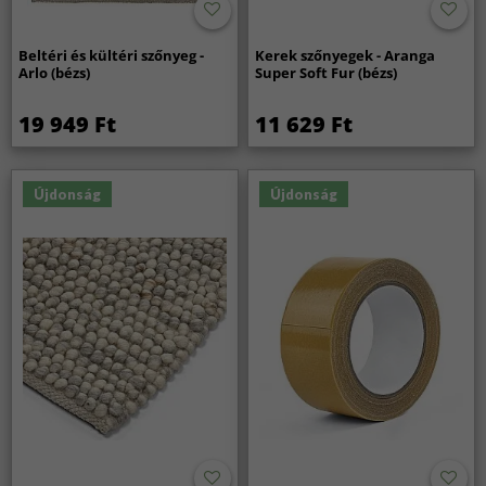
Beltéri és kültéri szőnyeg -
Kerek szőnyegek - Aranga
Arlo (bézs)
Super Soft Fur (bézs)
19 949 Ft
11 629 Ft
Újdonság
Újdonság