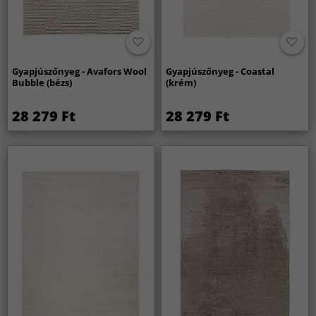
Gyapjúszőnyeg - Avafors Wool
Gyapjúszőnyeg - Coastal
Bubble (bézs)
(krém)
28 279 Ft
28 279 Ft