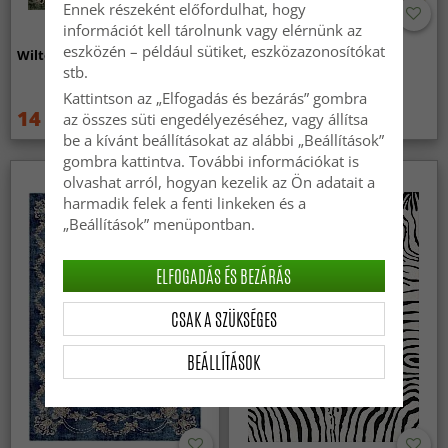
Ennek részeként előfordulhat, hogy
információt kell tárolnunk vagy elérnünk az
eszközén – például sütiket, eszközazonosítókat
Wilton szőnyeg - Taknis (zöld)
Wilton szőnyeg - Elena
stb.
(bezs/arany)
Kattintson az „Elfogadás és bezárás” gombra
14 959 Ft
14 959 Ft
az összes süti engedélyezéséhez, vagy állítsa
19 949 Ft
19 949 Ft
be a kívánt beállításokat az alábbi „Beállítások”
gombra kattintva. További információkat is
olvashat arról, hogyan kezelik az Ön adatait a
harmadik felek a fenti linkeken és a
„Beállítások” menüpontban.
ELFOGADÁS ÉS BEZÁRÁS
CSAK A SZÜKSÉGES
BEÁLLÍTÁSOK