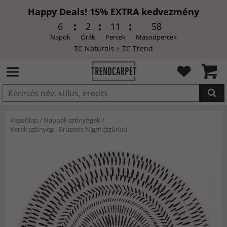
Happy Deals! 15% EXTRA kedvezmény
6
2
11
57
Napok
Órák
Percek
Másodpercek
TC Naturals
+
TC Trend
HOZZÁADVA
Kezdőlap
/
Nappali szőnyegek
/
Kerek szőnyeg - Brussels Night (szürke)