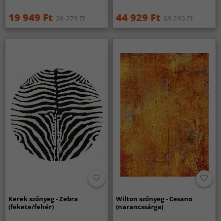
19 949 Ft
44 929 Ft
28 279 Ft
63 239 Ft
Kerek szőnyeg - Zebra
Wilton szőnyeg - Cesano
(fekete/fehér)
(narancssárga)