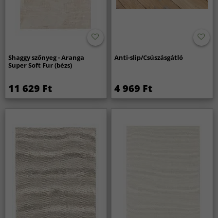
Shaggy szőnyeg - Aranga
Anti-slip/Csúszásgátló
Super Soft Fur (bézs)
11 629 Ft
4 969 Ft