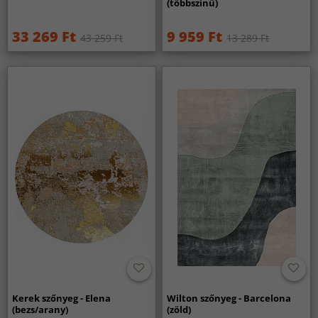
(többszínű)
33 269 Ft
9 959 Ft
43 259 Ft
13 289 Ft
Kerek szőnyeg - Elena
Wilton szőnyeg - Barcelona
(bezs/arany)
(zöld)