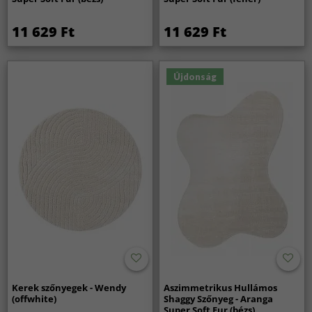
11 629 Ft
11 629 Ft
Újdonság
Kerek szőnyegek - Wendy
Aszimmetrikus Hullámos
(offwhite)
Shaggy Szőnyeg - Aranga
Super Soft Fur (bézs)