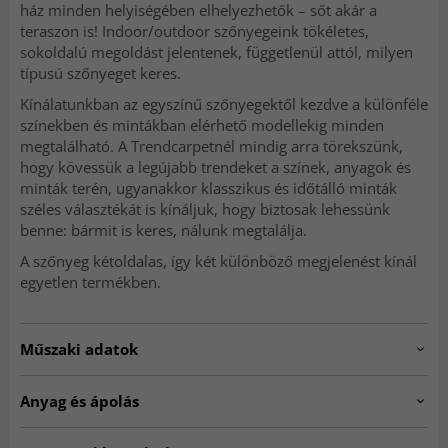
ház minden helyiségében elhelyezhetők – sőt akár a
teraszon is! Indoor/outdoor szőnyegeink tökéletes,
sokoldalú megoldást jelentenek, függetlenül attól, milyen
típusú szőnyeget keres.
Kínálatunkban az egyszínű szőnyegektől kezdve a különféle
színekben és mintákban elérhető modellekig minden
megtalálható. A Trendcarpetnél mindig arra törekszünk,
hogy kövessük a legújabb trendeket a színek, anyagok és
minták terén, ugyanakkor klasszikus és időtálló minták
széles választékát is kínáljuk, hogy biztosak lehessünk
benne: bármit is keres, nálunk megtalálja.
A szőnyeg kétoldalas, így két különböző megjelenést kínál
egyetlen termékben.
Műszaki adatok
Artno:
205286-night-120
Anyag és ápolás
Anyag:
100% Polipropilén.