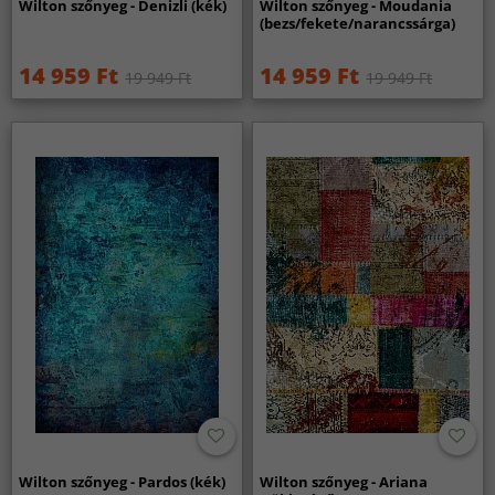
Wilton szőnyeg - Denizli (kék)
Wilton szőnyeg - Moudania
(bezs/fekete/narancssárga)
14 959 Ft
14 959 Ft
19 949 Ft
19 949 Ft
Wilton szőnyeg - Pardos (kék)
Wilton szőnyeg - Ariana