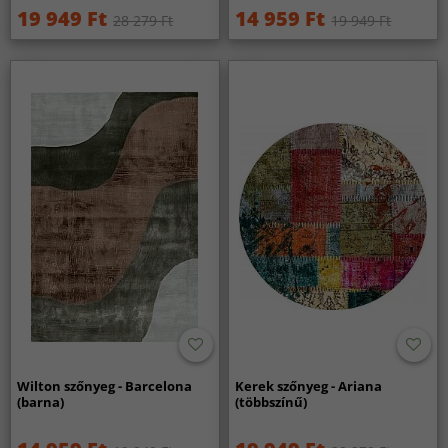
19 949 Ft
14 959 Ft
28 279 Ft
19 949 Ft
Wilton szőnyeg - Barcelona
Kerek szőnyeg - Ariana
(barna)
(többszínű)