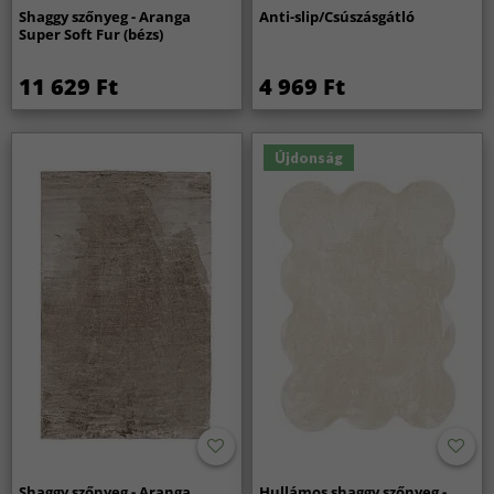
Shaggy szőnyeg - Aranga
Anti-slip/Csúszásgátló
Super Soft Fur (bézs)
11 629 Ft
4 969 Ft
Újdonság
Shaggy szőnyeg - Aranga
Hullámos shaggy szőnyeg -