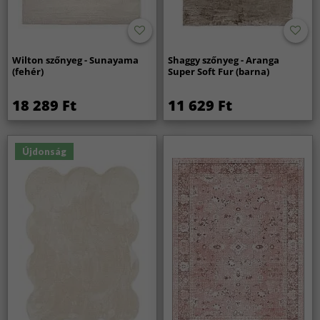
Wilton szőnyeg - Sunayama
Shaggy szőnyeg - Aranga
(fehér)
Super Soft Fur (barna)
18 289 Ft
11 629 Ft
Újdonság