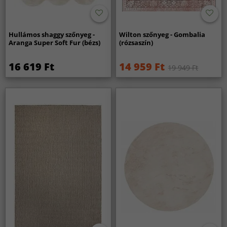
Hullámos shaggy szőnyeg -
Wilton szőnyeg - Gombalia
Aranga Super Soft Fur (bézs)
(rózsaszín)
16 619 Ft
14 959 Ft
19 949 Ft