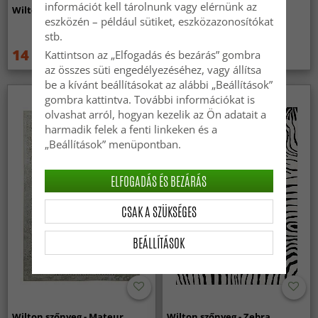
információt kell tárolnunk vagy elérnünk az
Wilton szőnyeg - Taknis (zöld)
Wilton szőnyeg - Elena
eszközén – például sütiket, eszközazonosítókat
(bezs/arany)
stb.
14 959 Ft
14 959 Ft
Kattintson az „Elfogadás és bezárás” gombra
19 949 Ft
19 949 Ft
az összes süti engedélyezéséhez, vagy állítsa
be a kívánt beállításokat az alábbi „Beállítások”
gombra kattintva. További információkat is
olvashat arról, hogyan kezelik az Ön adatait a
harmadik felek a fenti linkeken és a
„Beállítások” menüpontban.
ELFOGADÁS ÉS BEZÁRÁS
CSAK A SZÜKSÉGES
BEÁLLÍTÁSOK
Wilton szőnyeg - Mateur
Wilton szőnyeg - Zebra