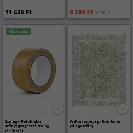
11 629 Ft
8 299 Ft
9 299 Ft
Újdonság
Szalag – Kétoldalas
Wilton szőnyeg - Gombalia
szőnyegragasztó szalag
(világoszöld)
(átlátszó)