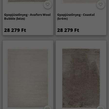
Gyapjúszőnyeg - Avafors Wool
Gyapjúszőnyeg - Coastal
Bubble (bézs)
(krém)
28 279 Ft
28 279 Ft