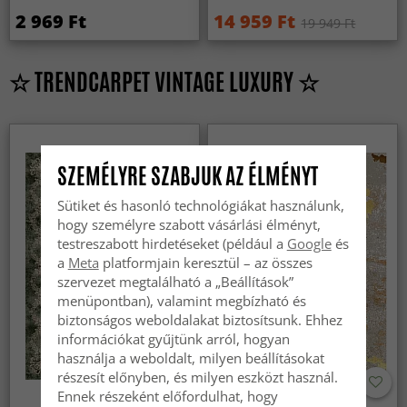
2 969 Ft
14 959 Ft
19 949 Ft
☆ TRENDCARPET VINTAGE LUXURY ☆
SZEMÉLYRE SZABJUK AZ ÉLMÉNYT
Sütiket és hasonló technológiákat használunk,
hogy személyre szabott vásárlási élményt,
testreszabott hirdetéseket (például a
Google
és
a
Meta
platformjain keresztül – az összes
szervezet megtalálható a „Beállítások”
menüpontban), valamint megbízható és
biztonságos weboldalakat biztosítsunk. Ehhez
információkat gyűjtünk arról, hogyan
használja a weboldalt, milyen beállításokat
részesít előnyben, és milyen eszközt használ.
Ennek részeként előfordulhat, hogy