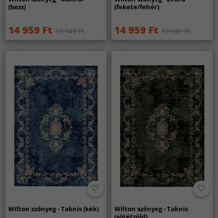
(bezs)
(fekete/fehér)
14 959 Ft
14 959 Ft
19 949 Ft
19 949 Ft
Wilton szőnyeg - Taknis (kék)
Wilton szőnyeg - Taknis
(sötétzöld)