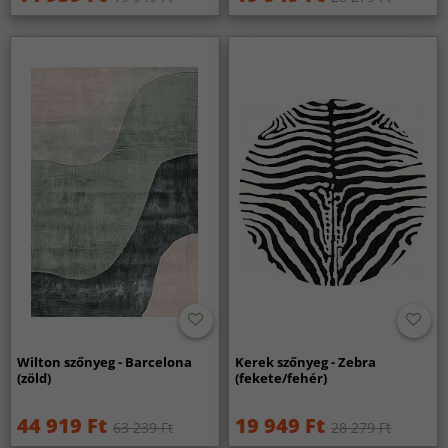
Wilton szőnyeg - Barcelona
Kerek szőnyeg - Zebra
(zöld)
(fekete/fehér)
44 919 Ft
19 949 Ft
63 239 Ft
28 279 Ft