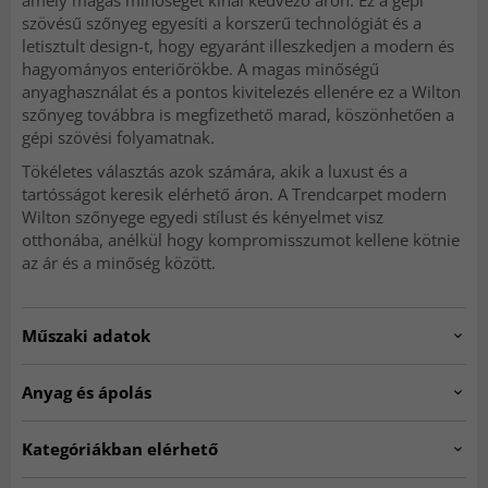
amely magas minőséget kínál kedvező áron. Ez a gépi
szövésű szőnyeg egyesíti a korszerű technológiát és a
letisztult design-t, hogy egyaránt illeszkedjen a modern és
hagyományos enteriőrökbe. A magas minőségű
anyaghasználat és a pontos kivitelezés ellenére ez a Wilton
szőnyeg továbbra is megfizethető marad, köszönhetően a
gépi szövési folyamatnak.
Tökéletes választás azok számára, akik a luxust és a
tartósságot keresik elérhető áron. A Trendcarpet modern
Wilton szőnyege egyedi stílust és kényelmet visz
otthonába, anélkül hogy kompromisszumot kellene kötnie
az ár és a minőség között.
Műszaki adatok
Artno:
RINA.SK11140.801.DT35586.102-6
Anyag és ápolás
Felhasználás
Beltéri
ANYAG
Kategóriákban elérhető
Poliészter
Nappali