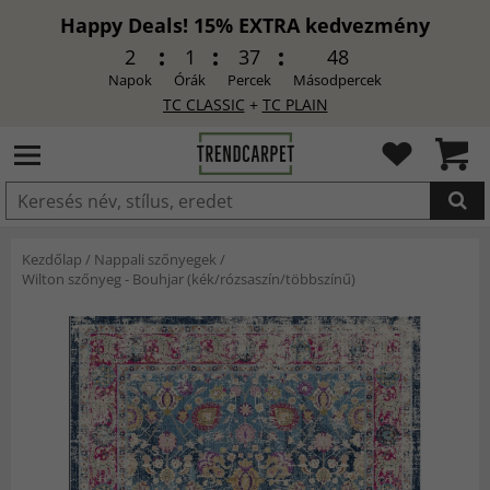
Happy Deals! 15% EXTRA kedvezmény
2
1
37
46
Napok
Órák
Percek
Másodpercek
TC CLASSIC
+
TC PLAIN
HOZZÁADVA
Kezdőlap
/
Nappali szőnyegek
/
Wilton szőnyeg - Bouhjar (kék/rózsaszín/többszínű)