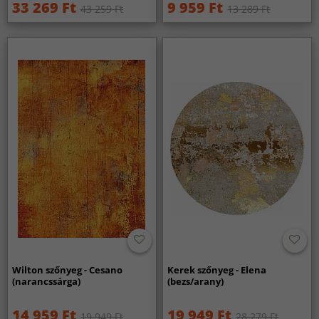
33 269 Ft
9 959 Ft
43 259 Ft
13 289 Ft
Wilton szőnyeg - Cesano
Kerek szőnyeg - Elena
(narancssárga)
(bezs/arany)
14 959 Ft
19 949 Ft
19 949 Ft
28 279 Ft