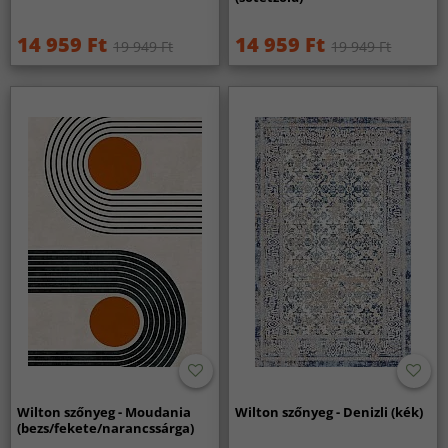
14 959 Ft
14 959 Ft
19 949 Ft
19 949 Ft
Wilton szőnyeg - Moudania
Wilton szőnyeg - Denizli (kék)
(bezs/fekete/narancssárga)