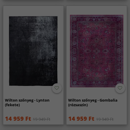
Wilton szőnyeg - Lynton
Wilton szőnyeg - Gombalia
(fekete)
(rózsaszín)
14 959 Ft
14 959 Ft
19 949 Ft
19 949 Ft