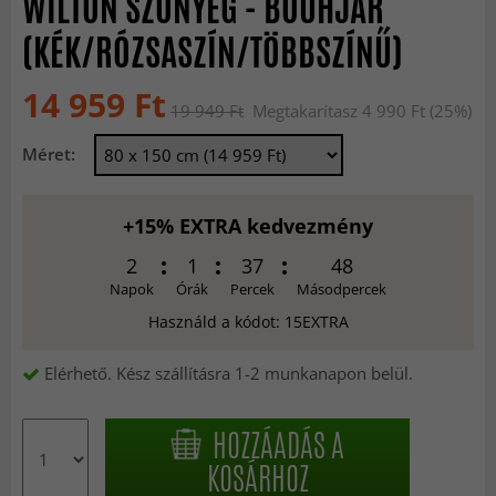
WILTON SZŐNYEG - BOUHJAR
(KÉK/RÓZSASZÍN/TÖBBSZÍNŰ)
14 959 Ft
19 949 Ft
Megtakarítasz 4 990 Ft (25%)
Méret:
+15% EXTRA kedvezmény
2
1
37
46
Napok
Órák
Percek
Másodpercek
Használd a kódot: 15EXTRA
Elérhető. Kész szállításra 1-2 munkanapon belül.
HOZZÁADÁS A
KOSÁRHOZ