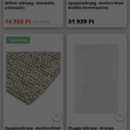
Wilton szőnyeg - Gombalia
Gyapjúszőnyeg - Avafors Wool
(rózsaszín)
Bubble (természetes)
14 959 Ft
31 939 Ft
19 949 Ft
Újdonság
Gyapjúszőnyeg - Avafors Wool
Shaggy szőnyeg - Aranga