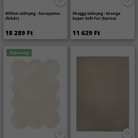
Wilton szőnyeg - Sunayama
Shaggy szőnyeg - Aranga
(fehér)
Super Soft Fur (barna)
18 289 Ft
11 629 Ft
Újdonság