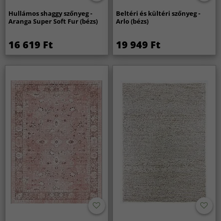
Hullámos shaggy szőnyeg -
Beltéri és kültéri szőnyeg -
Aranga Super Soft Fur (bézs)
Arlo (bézs)
16 619 Ft
19 949 Ft