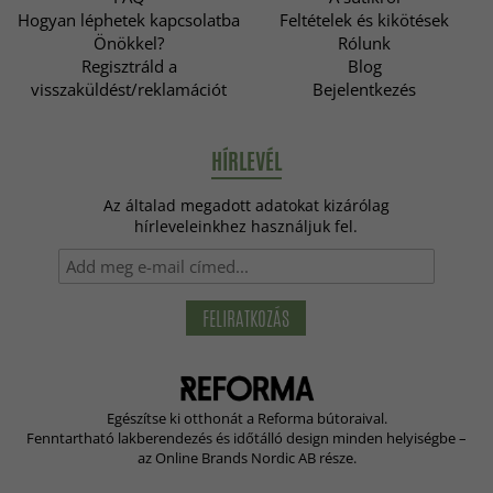
Hogyan léphetek kapcsolatba
Feltételek és kikötések
Önökkel?
Rólunk
Regisztráld a
Blog
visszaküldést/reklamációt
Bejelentkezés
HÍRLEVÉL
Az általad megadott adatokat kizárólag
hírleveleinkhez használjuk fel.
FELIRATKOZÁS
Egészítse ki otthonát a Reforma bútoraival.
Fenntartható lakberendezés és időtálló design minden helyiségbe –
az Online Brands Nordic AB része.