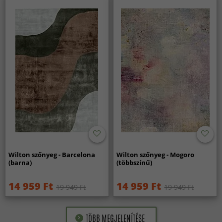
Wilton szőnyeg - Barcelona
Wilton szőnyeg - Mogoro
(barna)
(többszínű)
14 959 Ft
14 959 Ft
19 949 Ft
19 949 Ft
TÖBB MEGJELENÍTÉSE