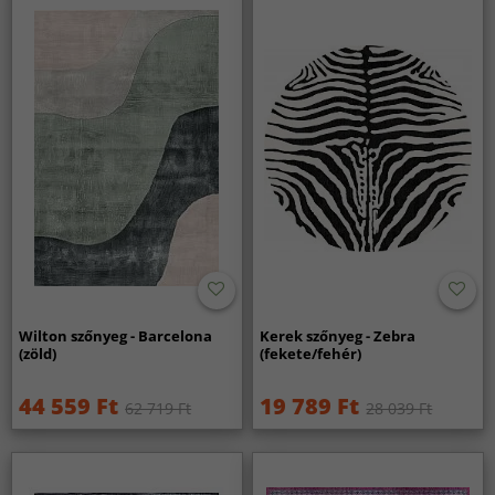
Wilton szőnyeg - Barcelona
Kerek szőnyeg - Zebra
(zöld)
(fekete/fehér)
44 559 Ft
19 789 Ft
62 719 Ft
28 039 Ft