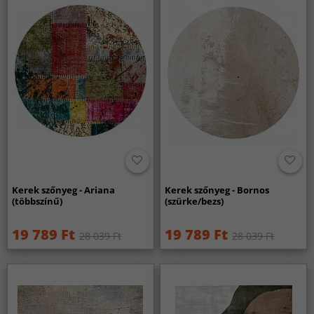
Kerek szőnyeg - Ariana
Kerek szőnyeg - Bornos
(többszínű)
(szürke/bezs)
19 789 Ft
19 789 Ft
28 039 Ft
28 039 Ft