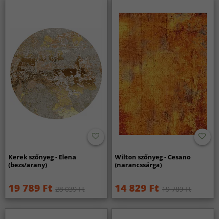
Kerek szőnyeg - Elena
Wilton szőnyeg - Cesano
(bezs/arany)
(narancssárga)
19 789 Ft
14 829 Ft
28 039 Ft
19 789 Ft