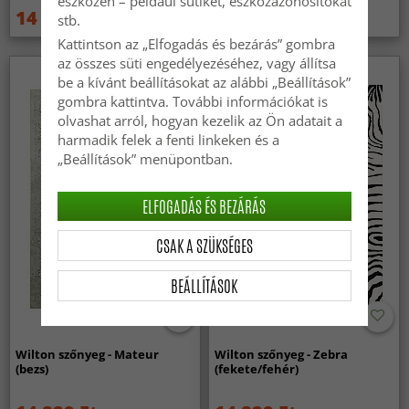
eszközén – például sütiket, eszközazonosítókat
14 829 Ft
14 829 Ft
19 789 Ft
19 789 Ft
stb.
Kattintson az „Elfogadás és bezárás” gombra
az összes süti engedélyezéséhez, vagy állítsa
be a kívánt beállításokat az alábbi „Beállítások”
gombra kattintva. További információkat is
olvashat arról, hogyan kezelik az Ön adatait a
harmadik felek a fenti linkeken és a
„Beállítások” menüpontban.
ELFOGADÁS ÉS BEZÁRÁS
CSAK A SZÜKSÉGES
BEÁLLÍTÁSOK
Wilton szőnyeg - Mateur
Wilton szőnyeg - Zebra
(bezs)
(fekete/fehér)