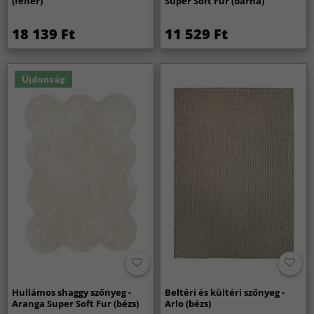
(fehér)
Super Soft Fur (barna)
18 139 Ft
11 529 Ft
Újdonság
Hullámos shaggy szőnyeg -
Beltéri és kültéri szőnyeg -
Aranga Super Soft Fur (bézs)
Arlo (bézs)