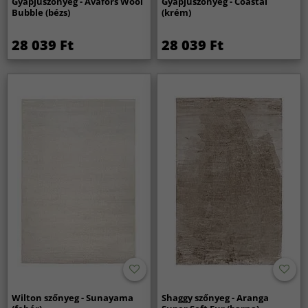
Gyapjúszőnyeg - Avafors Wool
Gyapjúszőnyeg - Coastal
Bubble (bézs)
(krém)
28 039 Ft
28 039 Ft
Wilton szőnyeg - Sunayama
Shaggy szőnyeg - Aranga