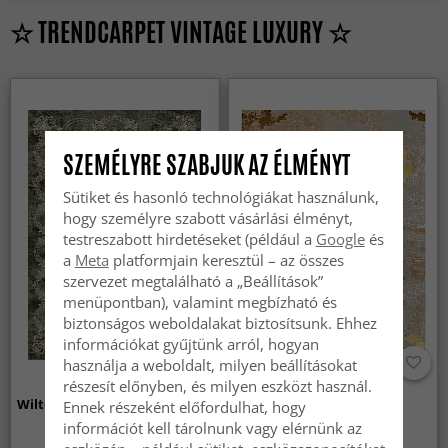
☆ TRENDCARPET VINTAGE LUXURY ☆
SZEMÉLYRE SZABJUK AZ ÉLMÉNYT
Sütiket és hasonló technológiákat használunk,
hogy személyre szabott vásárlási élményt,
testreszabott hirdetéseket (például a
Google
és
a
Meta
platformjain keresztül – az összes
szervezet megtalálható a „Beállítások”
menüpontban), valamint megbízható és
biztonságos weboldalakat biztosítsunk. Ehhez
információkat gyűjtünk arról, hogyan
használja a weboldalt, milyen beállításokat
részesít előnyben, és milyen eszközt használ.
Wilton szőnyeg - Taknis (zöld)
Wilton szőnyeg - Elena
Ennek részeként előfordulhat, hogy
(bezs/arany)
információt kell tárolnunk vagy elérnünk az