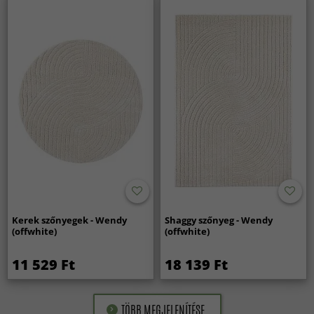
Kerek szőnyegek - Wendy
Shaggy szőnyeg - Wendy
(offwhite)
(offwhite)
11 529 Ft
18 139 Ft
TÖBB MEGJELENÍTÉSE