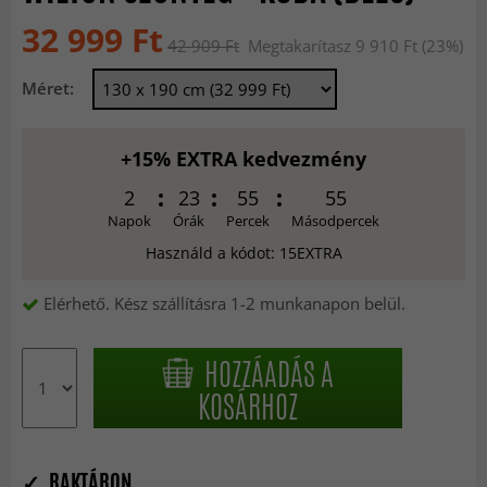
32 999 Ft
42 909 Ft
Megtakarítasz 9 910 Ft (23%)
Méret:
+15% EXTRA kedvezmény
2
23
55
54
Napok
Órák
Percek
Másodpercek
Használd a kódot: 15EXTRA
Elérhető. Kész szállításra 1-2 munkanapon belül.
HOZZÁADÁS A
KOSÁRHOZ
✓ RAKTÁRON