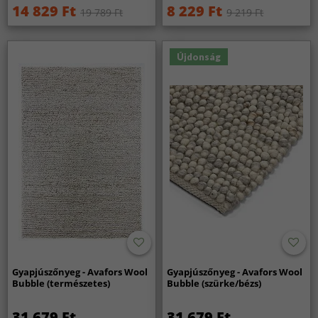
14 829 Ft
8 229 Ft
19 789 Ft
9 219 Ft
Újdonság
Gyapjúszőnyeg - Avafors Wool
Gyapjúszőnyeg - Avafors Wool
Bubble (természetes)
Bubble (szürke/bézs)
31 679 Ft
31 679 Ft