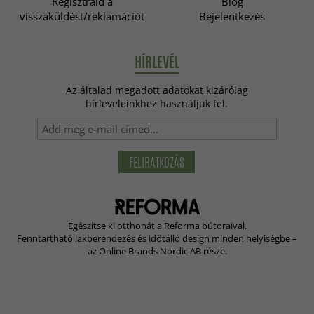
Regisztráld a
Blog
visszaküldést/reklamációt
Bejelentkezés
HÍRLEVÉL
Az általad megadott adatokat kizárólag
hírleveleinkhez használjuk fel.
FELIRATKOZÁS
Egészítse ki otthonát a Reforma bútoraival.
Fenntartható lakberendezés és időtálló design minden helyiségbe –
az Online Brands Nordic AB része.