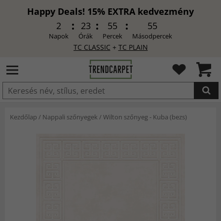
Happy Deals! 15% EXTRA kedvezmény
2
23
55
54
Napok
Órák
Percek
Másodpercek
TC CLASSIC
+
TC PLAIN
HOZZÁADVA
Kezdőlap
/
Nappali szőnyegek
/
Wilton szőnyeg - Kuba (bezs)