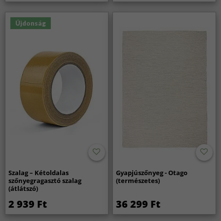
Újdonság
Szalag – Kétoldalas
Gyapjúszőnyeg - Otago
szőnyegragasztó szalag
(természetes)
(átlátszó)
2 939 Ft
36 299 Ft