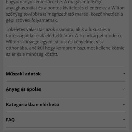
hagyományos enteriőrökbe. A magas minőségű
anyaghasználat és a pontos kivitelezés ellenére ez a Wilton
szőnyeg továbbra is megfizethető marad, köszönhetően a
gépi szövési folyamatnak.
Tökéletes választás azok számára, akik a luxust és a
tartósságot keresik elérhető áron. A Trendcarpet modern
Wilton szőnyege egyedi stílust és kényelmet visz
otthonába, anélkül hogy kompromisszumot kellene kötnie
az ár és a minőség között.
Műszaki adatok
Artno:
KUBA.SK11164.801.DT02318.103-1
Anyag és ápolás
Felhasználás
Beltéri
ANYAG
Kategóriákban elérhető
Poliészter
Nappali
☆ Trendcarpet Vintage
Nappali szőnyegek
Hálószoba
FAQ
Helyiség
Luxury ☆
Konyha
Előszoba
Puhák a Wilton szőnyegek járás közben?
Bézs szőnyegek
Szőnyegek 200 x 300 cm