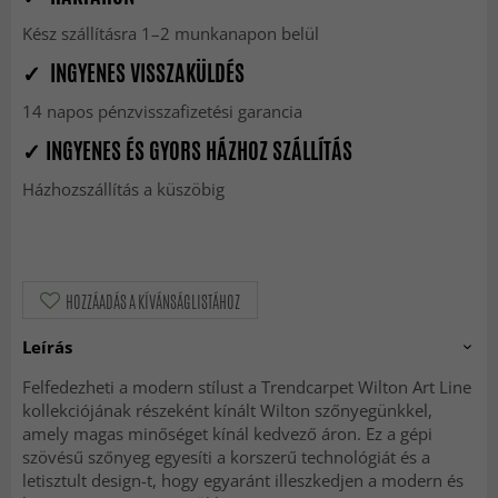
Kész szállításra 1–2 munkanapon belül
✓ INGYENES VISSZAKÜLDÉS
14 napos pénzvisszafizetési garancia
✓ INGYENES ÉS GYORS HÁZHOZ SZÁLLÍTÁS
Házhozszállítás a küszöbig
HOZZÁADÁS A KÍVÁNSÁGLISTÁHOZ
Leírás
Felfedezheti a modern stílust a Trendcarpet Wilton Art Line
kollekciójának részeként kínált Wilton szőnyegünkkel,
amely magas minőséget kínál kedvező áron. Ez a gépi
szövésű szőnyeg egyesíti a korszerű technológiát és a
letisztult design-t, hogy egyaránt illeszkedjen a modern és