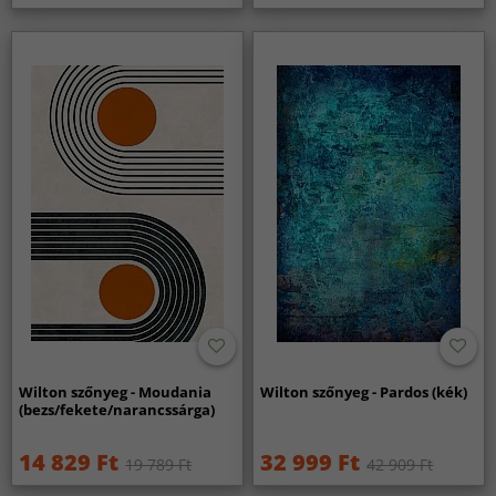
Wilton szőnyeg - Moudania
Wilton szőnyeg - Pardos (kék)
(bezs/fekete/narancssárga)
14 829 Ft
32 999 Ft
19 789 Ft
42 909 Ft