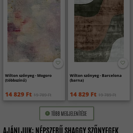
Wilton szőnyeg - Mogoro
Wilton szőnyeg - Barcelona
(többszínű)
(barna)
14 829 Ft
14 829 Ft
19 789 Ft
19 789 Ft
TÖBB MEGJELENÍTÉSE
AJÁNLJUK: NÉPSZERŰ SHAGGY SZŐNYEGEK