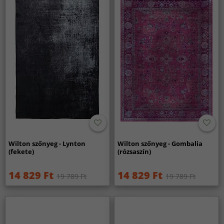
Wilton szőnyeg - Lynton
Wilton szőnyeg - Gombalia
(fekete)
(rózsaszín)
14 829 Ft
14 829 Ft
19 789 Ft
19 789 Ft