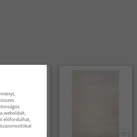
élményt,
 összes
ztonságos
a weboldalt,
t előfordulhat,
közazonosítókat