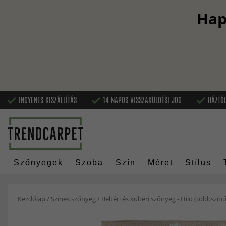
Hap
INGYENES KISZÁLLÍTÁS
14 NAPOS VISSZAKÜLDÉSI JOG
HÁZTÓL
Szőnyegek
Szoba
Szín
Méret
Stílus
Kezdőlap
/
Színes szőnyeg
/
Beltéri és kültéri szőnyeg - Hilo (többszínű