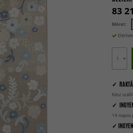
83 2
Méret:
Elérhet
✓ RAKTÁ
Kész szál
✓ INGYEN
14 napos p
✓ INGYEN