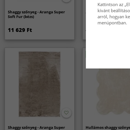
Kattintson az „E
kívánt beállítás
Shaggy szőnyeg - Aranga Super
Anti-slip/Csúszásgátló
arról, hogyan ke
Soft Fur (bézs)
menüpontban.
11 629 Ft
4 969 Ft
Újdonság
Shaggy szőnyeg - Aranga Super
Hullámos shaggy szőnye