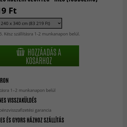
19 Ft
ő. Kész szállításra 1-2 munkanapon belül.
HOZZÁADÁS A
KOSÁRHOZ
RON
lításra 1–2 munkanapon belül
ES VISSZAKÜLDÉS
énzvisszafizetési garancia
ES ÉS GYORS HÁZHOZ SZÁLLÍTÁS