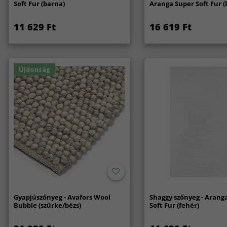
Soft Fur (barna)
Aranga Super Soft Fur (
11 629 Ft
16 619 Ft
Újdonság
Gyapjúszőnyeg - Avafors Wool
Shaggy szőnyeg - Arang
Bubble (szürke/bézs)
Soft Fur (fehér)