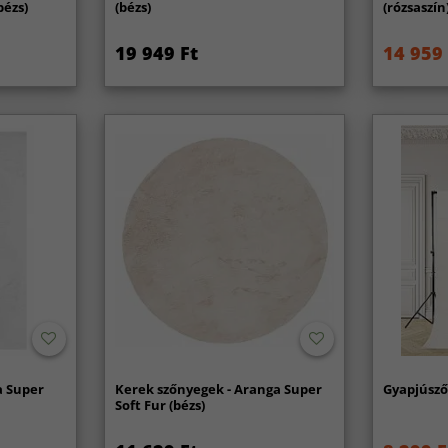
bézs)
(bézs)
(rózsaszín
19 949 Ft
14 959 
a Super
Kerek szőnyegek - Aranga Super
Gyapjúsző
Soft Fur (bézs)