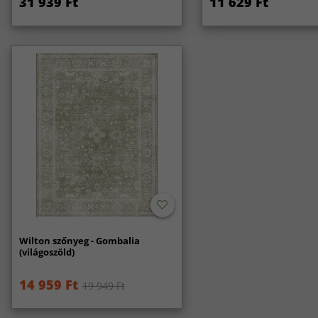
31 939 Ft
11 629 Ft
Wilton szőnyeg - Gombalia
(világoszöld)
14 959 Ft
19 949 Ft