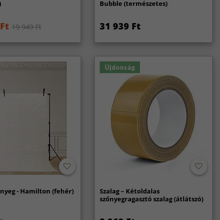
)
Bubble (természetes)
Ft
31 939 Ft
19 949 Ft
Újdonság
nyeg - Hamilton (fehér)
Szalag – Kétoldalas
szőnyegragasztó szalag (átlátszó)