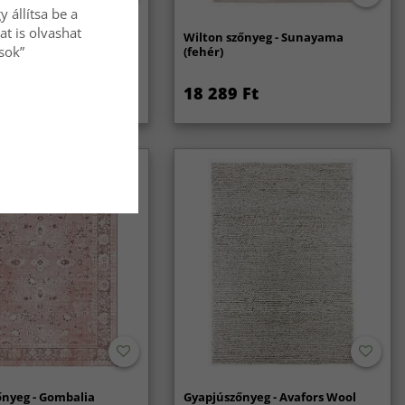
 állítsa be a
at is olvashat
nyeg - Coastal (krém)
Wilton szőnyeg - Sunayama
ások”
(fehér)
Ft
18 289 Ft
őnyeg - Gombalia
Gyapjúszőnyeg - Avafors Wool