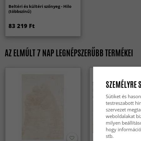
Beltéri és kültéri szőnyeg - Hilo
(többszínű)
83 219 Ft
AZ ELMÚLT 7 NAP LEGNÉPSZERŰBB TERMÉKEI
SZEMÉLYRE 
Sütiket és hason
testreszabott hi
szervezet megta
weboldalakat biz
milyen beállítás
hogy információt
stb.