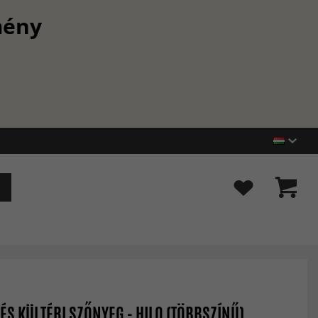
mény
 ÉS KÜLTÉRI SZŐNYEG - HILO (TÖBBSZÍNŰ)