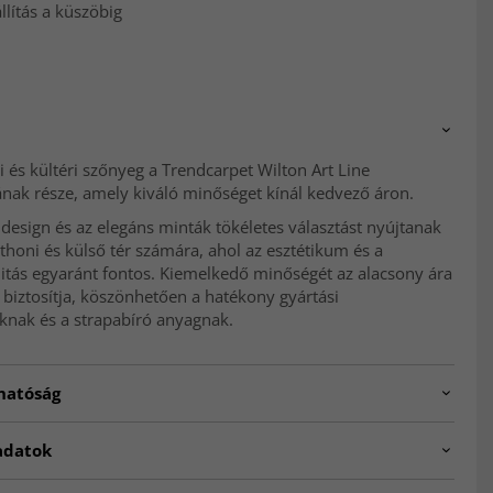
lítás a küszöbig
ri és kültéri szőnyeg a Trendcarpet Wilton Art Line
ának része, amely kiváló minőséget kínál kedvező áron.
esign és az elegáns minták tökéletes választást nyújtanak
honi és külső tér számára, ahol az esztétikum és a
itás egyaránt fontos. Kiemelkedő minőségét az alacsony ára
s biztosítja, köszönhetően a hatékony gyártási
knak és a strapabíró anyagnak.
hatóság
adatok
zterből készült szőnyeg rendkívül strapabíró és könnyen
rtható, valamint ellenáll a foltoknak, mivel a poliészter egy
price.B0883A.LME.cream/grey.240x340