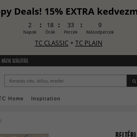
py Deals! 15% EXTRA kedvez
2
18
33
8
Napok
Órák
Percek
Másodpercek
TC CLASSIC
+
TC PLAIN
 HÁZIG SZÁLLÍTÁS
TC Home
Inspiration
)
BELTÉRI