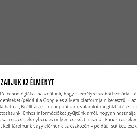
SZABJUK AZ ÉLMÉNYT
ló technológiákat használunk, hogy személyre szabott vásárlási 
rdetéseket (például a
Google
és a
Meta
platformjain keresztül – az
lálható a „Beállítások” menüpontban), valamint megbízható és bi
tosítsunk. Ehhez információkat gyűjtünk arról, hogyan használja 
okat részesít előnyben, és milyen eszközt használ. Ennek részekén
 kell tárolnunk vagy elérnünk az eszközén – például sütiket, esz