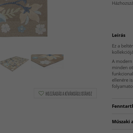
Házhozszál
Leírás
Ez a belté
kollekciój
A modern d
minden ott
funkcional
ellenére i
folyamato
HOZZÁADÁS A KÍVÁNSÁGLISTÁHOZ
Fenntart
Műszaki 
Egy poliés
tisztán ta
Artno:
ca