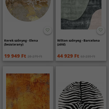
Kerek szőnyeg - Elena
Wilton szőnyeg - Barcelona
(bezs/arany)
(zöld)
19 949 Ft
44 929 Ft
28 279 Ft
63 239 Ft