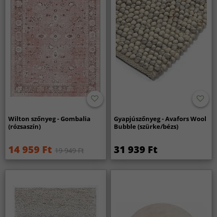
Wilton szőnyeg - Gombalia
Gyapjúszőnyeg - Avafors Wool
(rózsaszín)
Bubble (szürke/bézs)
14 959 Ft
31 939 Ft
19 949 Ft