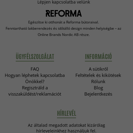
Lépjen kapcsolatba velünk
Egészítse ki otthonát a Reforma bútoraival.
Fenntartható lakberendezés és időtálló design minden helyiségbe – az
Online Brands Nordic AB része.
ÜGYFÉLSZOLGÁLAT
INFORMÁCIÓ
FAQ
A sütikről
Hogyan léphetek kapcsolatba
Feltételek és kikötések
Önökkel?
Rólunk
Regisztráld a
Blog
visszaküldést/reklamációt
Bejelentkezés
HÍRLEVÉL
Az általad megadott adatokat kizárólag
hírleveleinkhez használjuk fel.