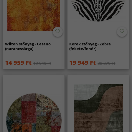
Wilton szőnyeg - Cesano
Kerek szőnyeg - Zebra
(narancssárga)
(fekete/fehér)
14 959 Ft
19 949 Ft
19 949 Ft
28 279 Ft