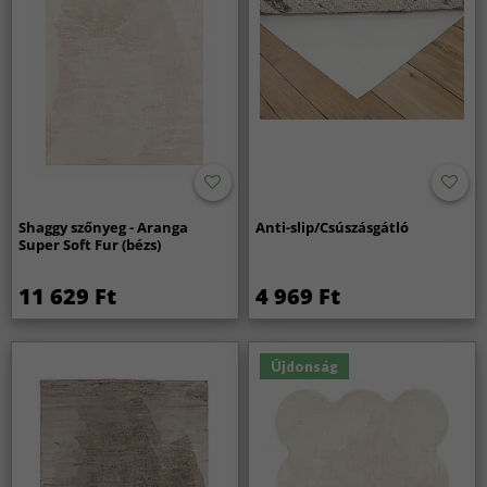
Shaggy szőnyeg - Aranga
Anti-slip/Csúszásgátló
Super Soft Fur (bézs)
11 629 Ft
4 969 Ft
Újdonság