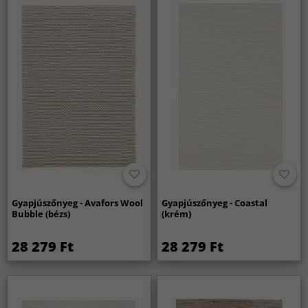
Mélyebb tisztításhoz professzionális szőnyegtisztítást
ajánlunk, különösen nagyobb foltok vagy általános
felfrissítés esetén. Felhívjuk figyelmét, hogy nem vállalunk
felelősséget, ha harmadik felet vesz igénybe a szőnyeg
tisztításához.
Gyapjúszőnyeg - Avafors Wool
Gyapjúszőnyeg - Coastal
Bubble (bézs)
(krém)
28 279 Ft
28 279 Ft