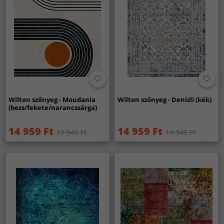
Wilton szőnyeg - Moudania
Wilton szőnyeg - Denizli (kék)
(bezs/fekete/narancssárga)
14 959 Ft
14 959 Ft
19 949 Ft
19 949 Ft