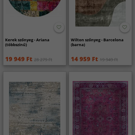
Kerek szőnyeg - Ariana
Wilton szőnyeg - Barcelona
(többszínű)
(barna)
19 949 Ft
14 959 Ft
28 279 Ft
19 949 Ft