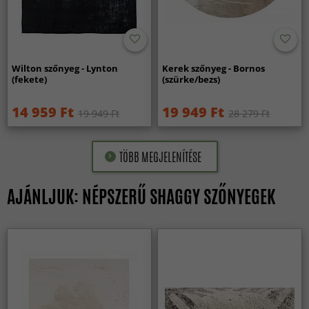
Wilton szőnyeg - Lynton
Kerek szőnyeg - Bornos
(fekete)
(szürke/bezs)
14 959 Ft
19 949 Ft
19 949 Ft
28 279 Ft
TÖBB MEGJELENÍTÉSE
AJÁNLJUK: NÉPSZERŰ SHAGGY SZŐNYEGEK