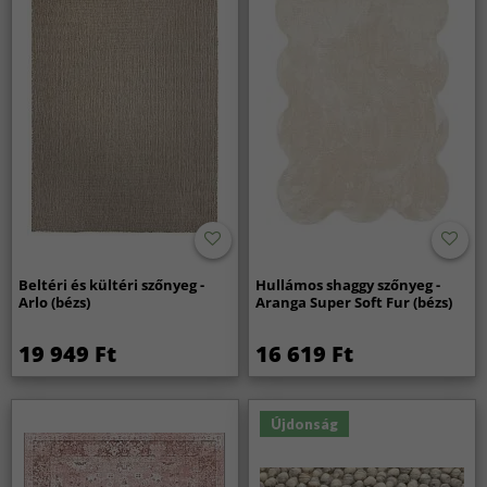
Beltéri és kültéri szőnyeg -
Hullámos shaggy szőnyeg -
Arlo (bézs)
Aranga Super Soft Fur (bézs)
19 949 Ft
16 619 Ft
Újdonság