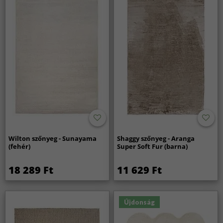
Wilton szőnyeg - Sunayama
Shaggy szőnyeg - Aranga
(fehér)
Super Soft Fur (barna)
18 289 Ft
11 629 Ft
Újdonság