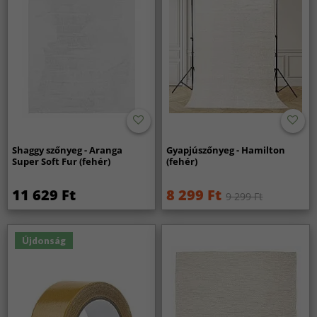
Shaggy szőnyeg - Aranga
Gyapjúszőnyeg - Hamilton
Super Soft Fur (fehér)
(fehér)
11 629 Ft
8 299 Ft
9 299 Ft
Újdonság