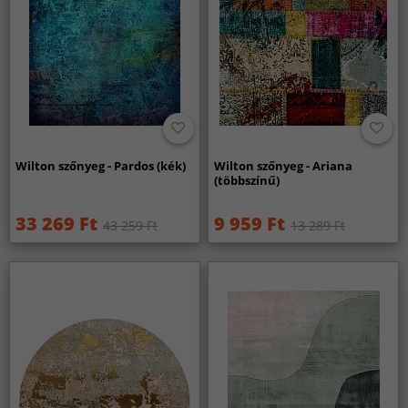
Wilton szőnyeg - Pardos (kék)
Wilton szőnyeg - Ariana
(többszínű)
33 269 Ft
9 959 Ft
43 259 Ft
13 289 Ft