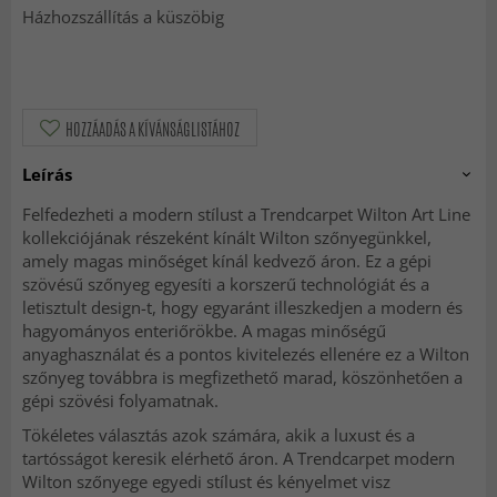
Házhozszállítás a küszöbig
HOZZÁADÁS A KÍVÁNSÁGLISTÁHOZ
Leírás
Felfedezheti a modern stílust a Trendcarpet Wilton Art Line
kollekciójának részeként kínált Wilton szőnyegünkkel,
amely magas minőséget kínál kedvező áron. Ez a gépi
szövésű szőnyeg egyesíti a korszerű technológiát és a
letisztult design-t, hogy egyaránt illeszkedjen a modern és
hagyományos enteriőrökbe. A magas minőségű
anyaghasználat és a pontos kivitelezés ellenére ez a Wilton
szőnyeg továbbra is megfizethető marad, köszönhetően a
gépi szövési folyamatnak.
Tökéletes választás azok számára, akik a luxust és a
tartósságot keresik elérhető áron. A Trendcarpet modern
Wilton szőnyege egyedi stílust és kényelmet visz