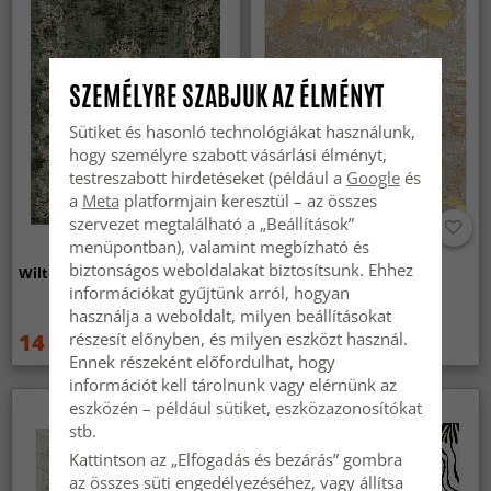
SZEMÉLYRE SZABJUK AZ ÉLMÉNYT
Sütiket és hasonló technológiákat használunk,
hogy személyre szabott vásárlási élményt,
testreszabott hirdetéseket (például a
Google
és
a
Meta
platformjain keresztül – az összes
szervezet megtalálható a „Beállítások”
menüpontban), valamint megbízható és
biztonságos weboldalakat biztosítsunk. Ehhez
Wilton szőnyeg - Taknis (zöld)
Wilton szőnyeg - Elena
(bezs/arany)
információkat gyűjtünk arról, hogyan
használja a weboldalt, milyen beállításokat
részesít előnyben, és milyen eszközt használ.
14 959 Ft
14 959 Ft
19 949 Ft
19 949 Ft
Ennek részeként előfordulhat, hogy
információt kell tárolnunk vagy elérnünk az
eszközén – például sütiket, eszközazonosítókat
stb.
Kattintson az „Elfogadás és bezárás” gombra
az összes süti engedélyezéséhez, vagy állítsa