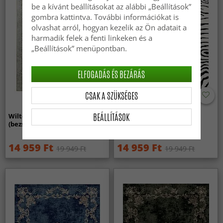
be a kívánt beállításokat az alábbi „Beállítások”
gombra kattintva. További információkat is
olvashat arról, hogyan kezelik az Ön adatait a
harmadik felek a fenti linkeken és a
„Beállítások” menüpontban.
ELFOGADÁS ÉS BEZÁRÁS
CSAK A SZÜKSÉGES
BEÁLLÍTÁSOK
Wilton szőnyeg - Mateur
Wilton szőnyeg - Zebra
(bezs)
(fekete/fehér)
14 959 Ft
14 959 Ft
19 949 Ft
19 949 Ft