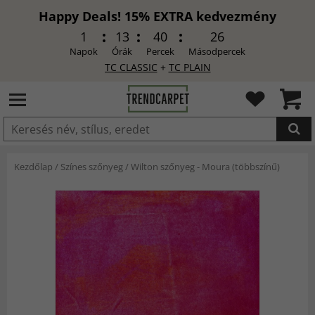
Happy Deals! 15% EXTRA kedvezmény
1
13
40
25
Napok
Órák
Percek
Másodpercek
TC CLASSIC
+
TC PLAIN
HOZZÁADVA
Kezdőlap
/
Színes szőnyeg
/
Wilton szőnyeg - Moura (többszínű)