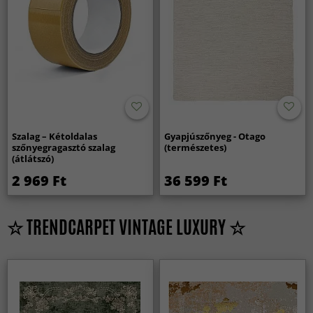
Szalag – Kétoldalas
Gyapjúszőnyeg - Otago
szőnyegragasztó szalag
(természetes)
(átlátszó)
2 969 Ft
36 599 Ft
☆ TRENDCARPET VINTAGE LUXURY ☆