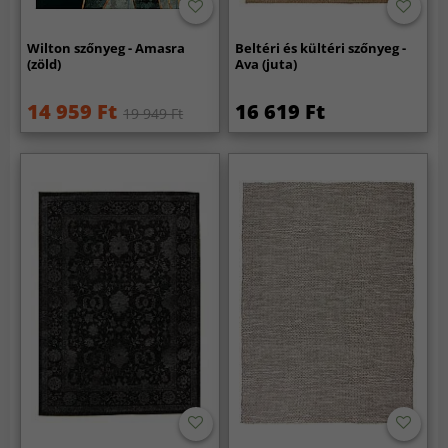
Wilton szőnyeg - Amasra
Beltéri és kültéri szőnyeg -
(zöld)
Ava (juta)
14 959 Ft
16 619 Ft
19 949 Ft