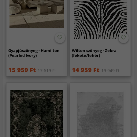
Gyapjúszőnyeg - Hamilton
Wilton szőnyeg - Zebra
(Pearled Ivory)
(fekete/fehér)
15 959 Ft
14 959 Ft
17 619 Ft
19 949 Ft