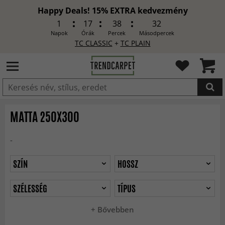
Happy Deals! 15% EXTRA kedvezmény
1
17
38
30
Napok
Órák
Percek
Másodpercek
TC CLASSIC
+
TC PLAIN
HOZZÁADVA
MATTA 250X300
-
SZÍN
HOSSZ
SZÉLESSÉG
TÍPUS
+ Bővebben