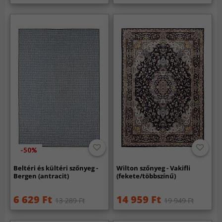
-50%
Beltéri és kültéri szőnyeg -
Wilton szőnyeg - Vakifli
Bergen (antracit)
(fekete/többszínű)
6 629 Ft
14 959 Ft
13 289 Ft
19 949 Ft