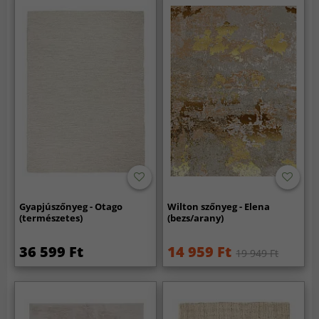
Gyapjúszőnyeg - Otago
Wilton szőnyeg - Elena
(természetes)
(bezs/arany)
36 599 Ft
14 959 Ft
19 949 Ft