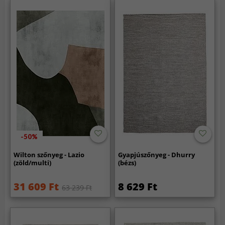
-50%
Wilton szőnyeg - Lazio
Gyapjúszőnyeg - Dhurry
(zöld/multi)
(bézs)
31 609 Ft
8 629 Ft
63 239 Ft