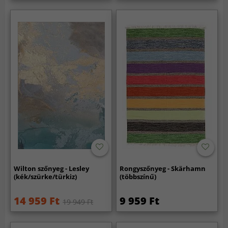
Wilton szőnyeg - Lesley
Rongyszőnyeg - Skärhamn
(kék/szürke/türkiz)
(többszínű)
14 959 Ft
9 959 Ft
19 949 Ft