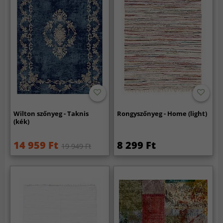
Wilton szőnyeg - Taknis
Rongyszőnyeg - Home (light)
(kék)
14 959 Ft
8 299 Ft
19 949 Ft