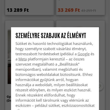
13 289 Ft
33 269 Ft
43 259 Ft
SZEMÉLYRE SZABJUK AZ ÉLMÉNYT
Sütiket és hasonló technológiákat használunk,
hogy személyre szabott vásárlási élményt,
testreszabott hirdetéseket (például a
Google
és
a
Meta
platformjain keresztül – az összes
szervezet megtalálható a „Beállítások”
menüpontban), valamint megbízható és
biztonságos weboldalakat biztosítsunk. Ehhez
információkat gyűjtünk arról, hogyan
használja a weboldalt, milyen beállításokat
részesít előnyben, és milyen eszközt használ.
Ennek részeként előfordulhat, hogy
Gyapjúszőnyeg - Hamilton
Shaggy szőnyeg - Monti
információt kell tárolnunk vagy elérnünk az
(Deep Taupe)
(offwhite)
eszközén – például sütiket, eszközazonosítókat