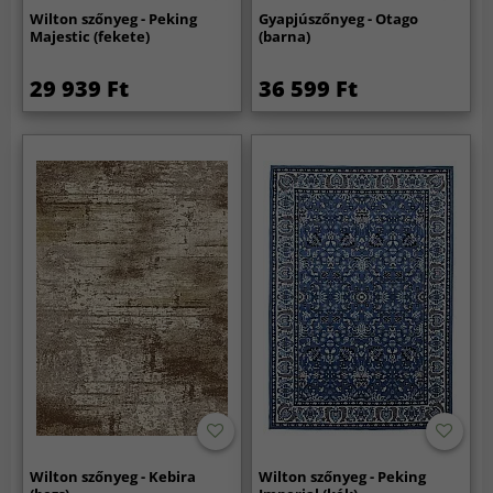
Wilton szőnyeg - Peking
Gyapjúszőnyeg - Otago
Majestic (fekete)
(barna)
29 939 Ft
36 599 Ft
Wilton szőnyeg - Kebira
Wilton szőnyeg - Peking