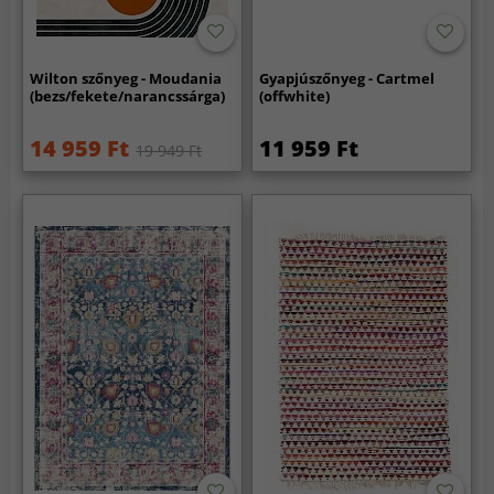
Wilton szőnyeg - Moudania
Gyapjúszőnyeg - Cartmel
(bezs/fekete/narancssárga)
(offwhite)
14 959 Ft
11 959 Ft
19 949 Ft