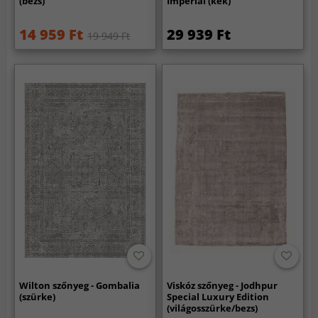
(bezs)
Imperial (kék)
14 959 Ft
29 939 Ft
19 949 Ft
Wilton szőnyeg - Gombalia
Viskóz szőnyeg - Jodhpur
(szürke)
Special Luxury Edition
(világosszürke/bezs)