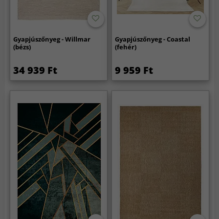
Gyapjúszőnyeg - Willmar
Gyapjúszőnyeg - Coastal
(bézs)
(fehér)
34 939 Ft
9 959 Ft