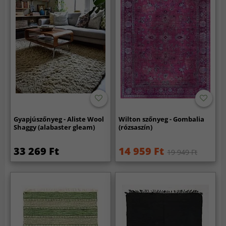
Gyapjúszőnyeg - Aliste Wool
Wilton szőnyeg - Gombalia
Shaggy (alabaster gleam)
(rózsaszín)
33 269 Ft
14 959 Ft
19 949 Ft