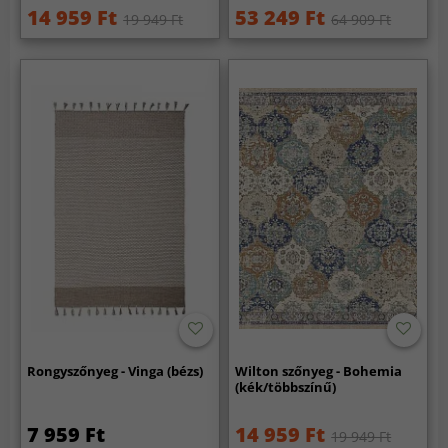
14 959 Ft
53 249 Ft
19 949 Ft
64 909 Ft
Rongyszőnyeg - Vinga (bézs)
Wilton szőnyeg - Bohemia
(kék/többszínű)
7 959 Ft
14 959 Ft
19 949 Ft