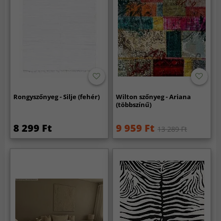
Rongyszőnyeg - Silje (fehér)
Wilton szőnyeg - Ariana
(többszínű)
8 299 Ft
9 959 Ft
13 289 Ft