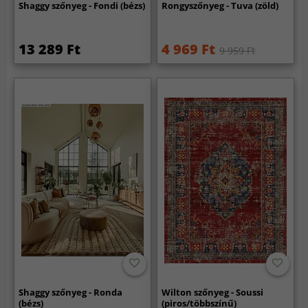
Shaggy szőnyeg - Fondi (bézs)
Rongyszőnyeg - Tuva (zöld)
13 289 Ft
4 969 Ft
9 959 Ft
Shaggy szőnyeg - Ronda
Wilton szőnyeg - Soussi
(bézs)
(piros/többszínű)