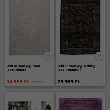
Wilton szőnyeg - Santi
Wilton szőnyeg - Peking
(bezs/fehér)
Noble (fekete)
14 959 Ft
29 939 Ft
19 949 Ft