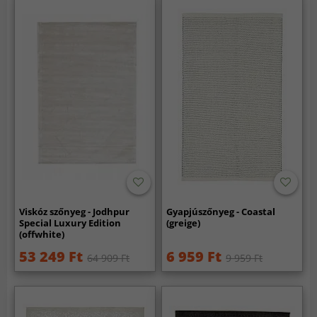
Viskóz szőnyeg - Jodhpur
Gyapjúszőnyeg - Coastal
Special Luxury Edition
(greige)
(offwhite)
53 249 Ft
6 959 Ft
64 909 Ft
9 959 Ft