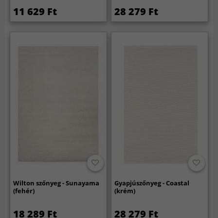
11 629 Ft
28 279 Ft
Wilton szőnyeg - Sunayama
Gyapjúszőnyeg - Coastal
(fehér)
(krém)
18 289 Ft
28 279 Ft