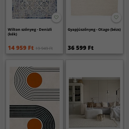
Wilton szőnyeg - Denizli
Gyapjúszőnyeg - Otago (bézs)
(kék)
14 959 Ft
36 599 Ft
19 949 Ft