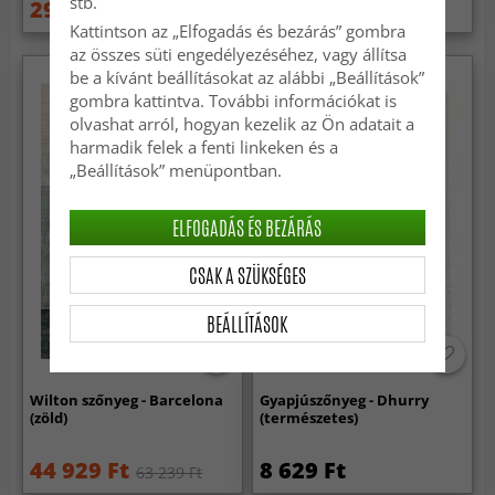
stb.
29 939 Ft
28 279 Ft
33 269 Ft
Kattintson az „Elfogadás és bezárás” gombra
az összes süti engedélyezéséhez, vagy állítsa
be a kívánt beállításokat az alábbi „Beállítások”
gombra kattintva. További információkat is
olvashat arról, hogyan kezelik az Ön adatait a
harmadik felek a fenti linkeken és a
„Beállítások” menüpontban.
ELFOGADÁS ÉS BEZÁRÁS
CSAK A SZÜKSÉGES
BEÁLLÍTÁSOK
Wilton szőnyeg - Barcelona
Gyapjúszőnyeg - Dhurry
(zöld)
(természetes)
44 929 Ft
8 629 Ft
63 239 Ft