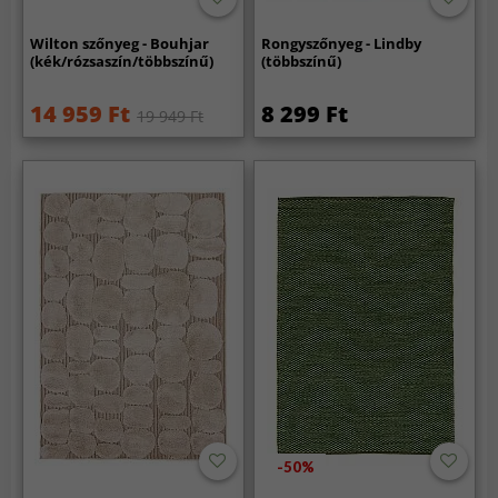
Wilton szőnyeg - Bouhjar
Rongyszőnyeg - Lindby
(kék/rózsaszín/többszínű)
(többszínű)
14 959 Ft
8 299 Ft
19 949 Ft
-50%