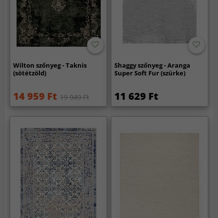
Wilton szőnyeg - Taknis
Shaggy szőnyeg - Aranga
(sötétzöld)
Super Soft Fur (szürke)
14 959 Ft
11 629 Ft
19 949 Ft