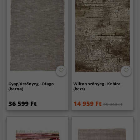
Gyapjúszőnyeg - Otago
Wilton szőnyeg - Kebira
(barna)
(bezs)
36 599 Ft
14 959 Ft
19 949 Ft