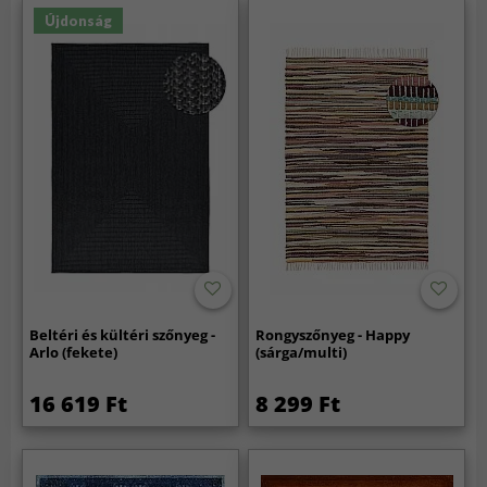
Újdonság
Beltéri és kültéri szőnyeg -
Rongyszőnyeg - Happy
Arlo (fekete)
(sárga/multi)
16 619 Ft
8 299 Ft