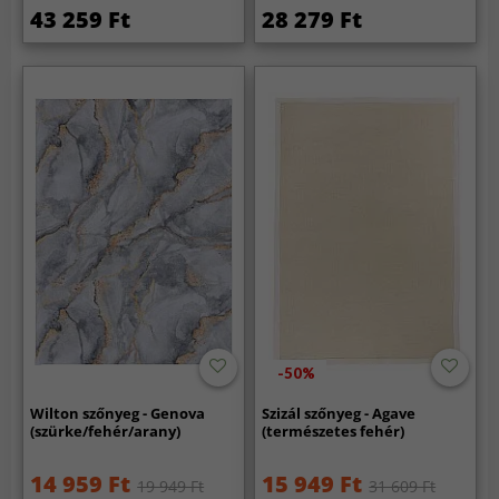
43 259 Ft
28 279 Ft
-50%
Wilton szőnyeg - Genova
Szizál szőnyeg - Agave
(szürke/fehér/arany)
(természetes fehér)
14 959 Ft
15 949 Ft
19 949 Ft
31 609 Ft