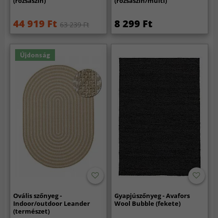
(rózsaszín)
(rózsaszín/multi)
44 919 Ft
8 299 Ft
63 239 Ft
Újdonság
Ovális szőnyeg -
Gyapjúszőnyeg - Avafors
Indoor/outdoor Leander
Wool Bubble (fekete)
(természet)