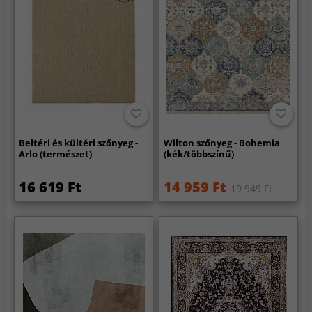
Beltéri és kültéri szőnyeg -
Wilton szőnyeg - Bohemia
Arlo (természet)
(kék/többszínű)
16 619 Ft
14 959 Ft
19 949 Ft