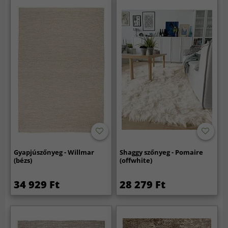
Gyapjúszőnyeg - Willmar
Shaggy szőnyeg - Pomaire
(bézs)
(offwhite)
34 929 Ft
28 279 Ft