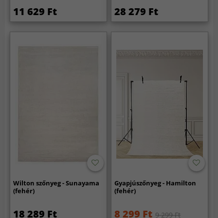
11 629 Ft
28 279 Ft
Wilton szőnyeg - Sunayama
Gyapjúszőnyeg - Hamilton
(fehér)
(fehér)
18 289 Ft
8 299 Ft
9 299 Ft