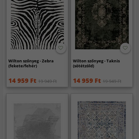
Wilton szőnyeg - Zebra
Wilton szőnyeg - Taknis
(fekete/fehér)
(sötétzöld)
14 959 Ft
14 959 Ft
19 949 Ft
19 949 Ft