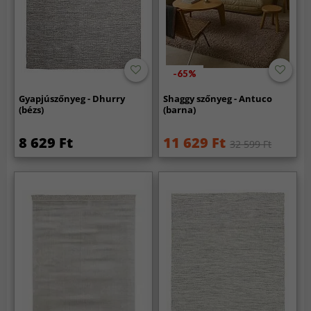
-65%
Gyapjúszőnyeg - Dhurry
Shaggy szőnyeg - Antuco
(bézs)
(barna)
8 629 Ft
11 629 Ft
32 599 Ft