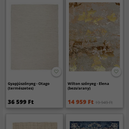
Gyapjúszőnyeg - Otago
Wilton szőnyeg - Elena
(természetes)
(bezs/arany)
36 599 Ft
14 959 Ft
19 949 Ft