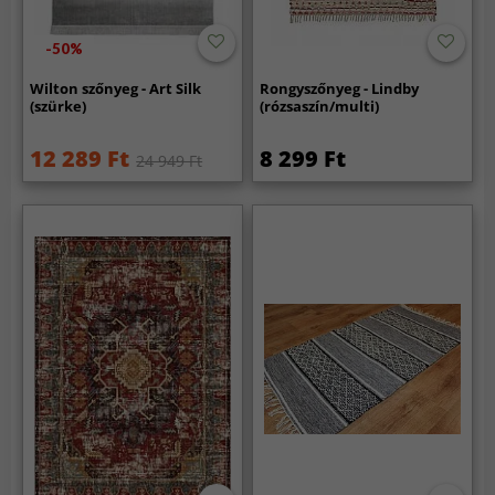
-50%
Wilton szőnyeg - Art Silk
Rongyszőnyeg - Lindby
(szürke)
(rózsaszín/multi)
12 289 Ft
8 299 Ft
24 949 Ft