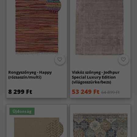
Rongyszőnyeg - Happy
Viskóz szőnyeg - Jodhpur
(rózsaszín/multi)
Special Luxury Edition
(világosszürke/bezs)
8 299 Ft
53 249 Ft
64 899 Ft
Újdonság