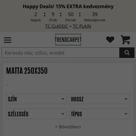
Happy Deals! 15% EXTRA kedvezmény
2
9
50
37
Napok
Órák
Percek
Másodpercek
TC CLASSIC
+
TC PLAIN
HOZZÁADVA
MATTA 250X350
-
SZÍN
HOSSZ
SZÉLESSÉG
TÍPUS
+ Bővebben