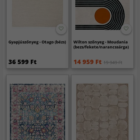
Gyapjúszőnyeg - Otago (bézs)
Wilton szőnyeg - Moudania
(bezs/fekete/narancssárga)
36 599 Ft
14 959 Ft
19 949 Ft