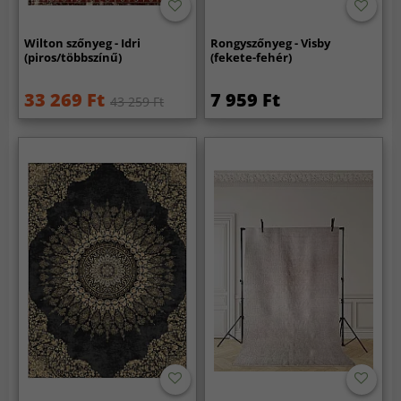
Wilton szőnyeg - Idri
Rongyszőnyeg - Visby
(piros/többszínű)
(fekete-fehér)
33 269 Ft
7 959 Ft
43 259 Ft