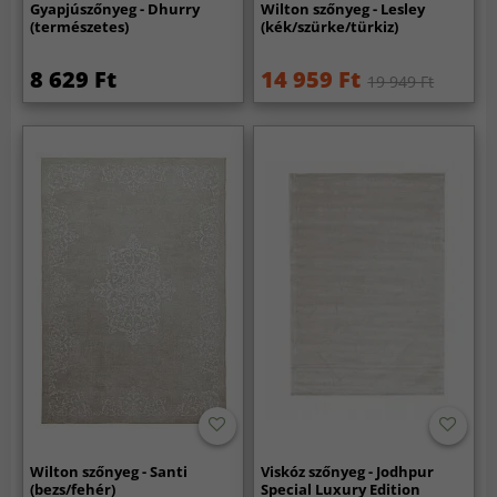
Gyapjúszőnyeg - Dhurry
Wilton szőnyeg - Lesley
(természetes)
(kék/szürke/türkiz)
8 629 Ft
14 959 Ft
19 949 Ft
Wilton szőnyeg - Santi
Viskóz szőnyeg - Jodhpur
(bezs/fehér)
Special Luxury Edition