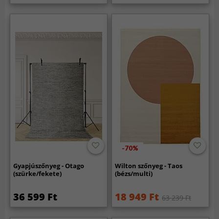
-70%
Gyapjúszőnyeg - Otago
Wilton szőnyeg - Taos
(szürke/fekete)
(bézs/multi)
36 599 Ft
18 949 Ft
63 239 Ft