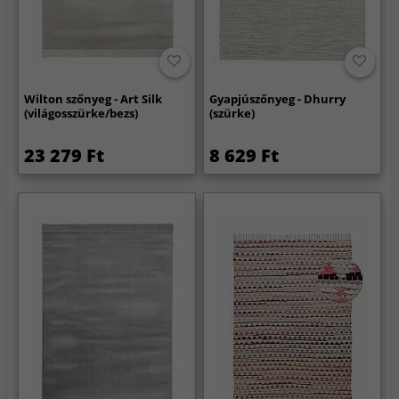
Wilton szőnyeg - Art Silk
Gyapjúszőnyeg - Dhurry
(világosszürke/bezs)
(szürke)
23 279 Ft
8 629 Ft