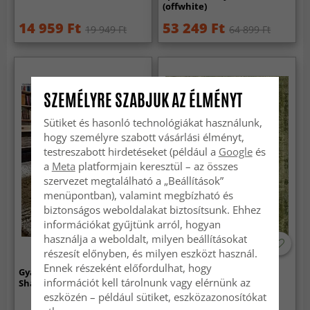
(offwhite)
14 959 Ft
53 249 Ft
19 949 Ft
64 899 Ft
SZEMÉLYRE SZABJUK AZ ÉLMÉNYT
Sütiket és hasonló technológiákat használunk,
hogy személyre szabott vásárlási élményt,
testreszabott hirdetéseket (például a
Google
és
a
Meta
platformjain keresztül – az összes
szervezet megtalálható a „Beállítások”
menüpontban), valamint megbízható és
biztonságos weboldalakat biztosítsunk. Ehhez
információkat gyűjtünk arról, hogyan
használja a weboldalt, milyen beállításokat
részesít előnyben, és milyen eszközt használ.
Ennek részeként előfordulhat, hogy
Gyapjúszőnyeg - Aliste Wool
Wilton szőnyeg - Denizli
információt kell tárolnunk vagy elérnünk az
Shaggy (alabaster gleam)
(zöld)
eszközén – például sütiket, eszközazonosítókat