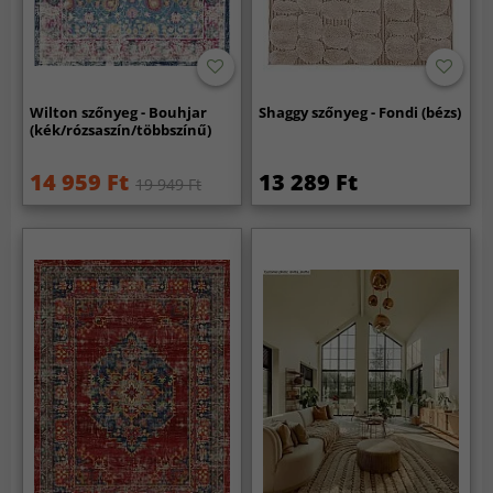
Wilton szőnyeg - Bouhjar
Shaggy szőnyeg - Fondi (bézs)
(kék/rózsaszín/többszínű)
14 959 Ft
13 289 Ft
19 949 Ft