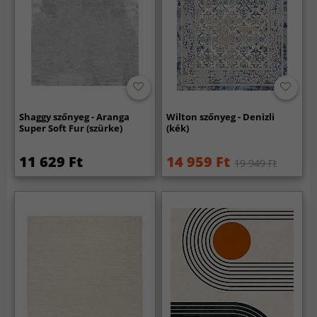
Shaggy szőnyeg - Aranga
Wilton szőnyeg - Denizli
Super Soft Fur (szürke)
(kék)
11 629 Ft
14 959 Ft
19 949 Ft