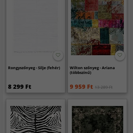
Rongyszőnyeg - Silje (fehér)
Wilton szőnyeg - Ariana
(többszínű)
8 299 Ft
9 959 Ft
13 289 Ft