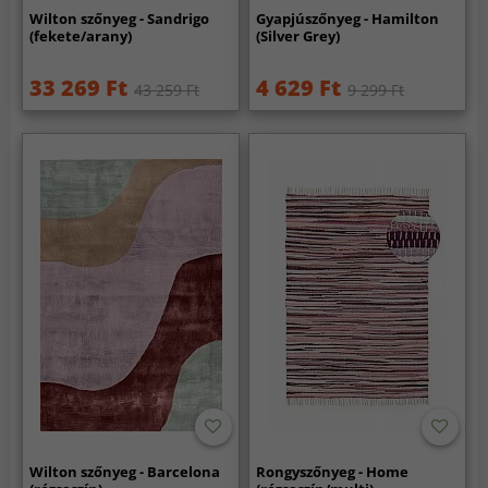
Wilton szőnyeg - Sandrigo
Gyapjúszőnyeg - Hamilton
(fekete/arany)
(Silver Grey)
33 269 Ft
4 629 Ft
43 259 Ft
9 299 Ft
Wilton szőnyeg - Barcelona
Rongyszőnyeg - Home