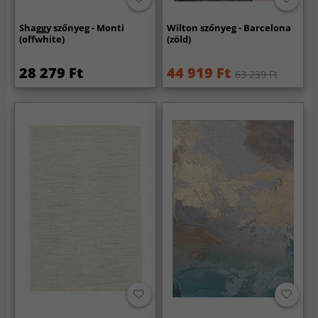
Shaggy szőnyeg - Monti
Wilton szőnyeg - Barcelona
(offwhite)
(zöld)
28 279 Ft
44 919 Ft
63 239 Ft