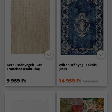
Kerek szőnyegek - San
Wilton szőnyeg - Taknis
Francisco (zsákruha)
(kék)
9 959 Ft
14 959 Ft
19 949 Ft