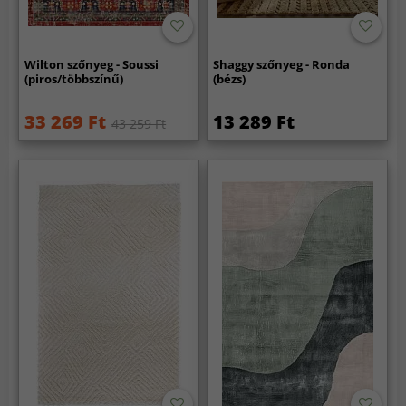
Wilton szőnyeg - Soussi
Shaggy szőnyeg - Ronda
(piros/többszínű)
(bézs)
33 269 Ft
13 289 Ft
43 259 Ft