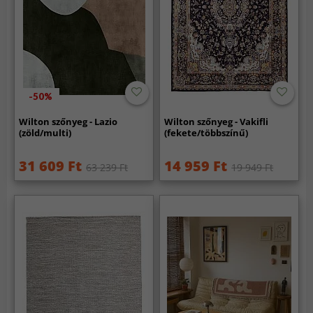
-50%
Wilton szőnyeg - Lazio
Wilton szőnyeg - Vakifli
(zöld/multi)
(fekete/többszínű)
31 609 Ft
14 959 Ft
63 239 Ft
19 949 Ft