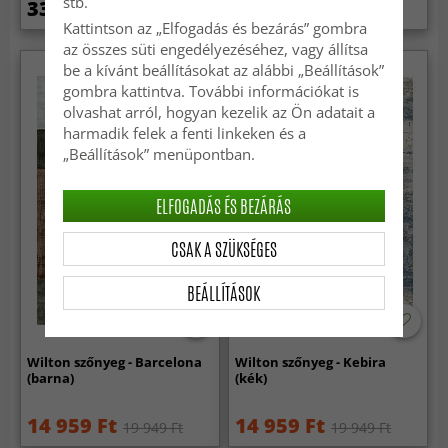
stb.
33 269 Ft
14 959 Ft
19 949 Ft
Kattintson az „Elfogadás és bezárás” gombra
az összes süti engedélyezéséhez, vagy állítsa
be a kívánt beállításokat az alábbi „Beállítások”
gombra kattintva. További információkat is
olvashat arról, hogyan kezelik az Ön adatait a
harmadik felek a fenti linkeken és a
„Beállítások” menüpontban.
ELFOGADÁS ÉS BEZÁRÁS
CSAK A SZÜKSÉGES
BEÁLLÍTÁSOK
Wilton szőnyeg - Barcelona
Wilton szőnyeg - Kebira
(barna)
(kék)
14 959 Ft
14 959 Ft
19 949 Ft
19 949 Ft