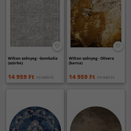
Wilton szőnyeg - Gombalia
Wilton szőnyeg - Olivera
(szürke)
(barna)
14 959 Ft
14 959 Ft
19 949 Ft
19 949 Ft