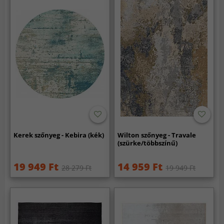
Kerek szőnyeg - Kebira (kék)
Wilton szőnyeg - Travale
(szürke/többszínű)
19 949 Ft
14 959 Ft
28 279 Ft
19 949 Ft