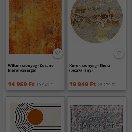
Wilton szőnyeg - Cesano
Kerek szőnyeg - Elena
(narancssárga)
(bezs/arany)
14 959 Ft
19 949 Ft
19 949 Ft
28 279 Ft