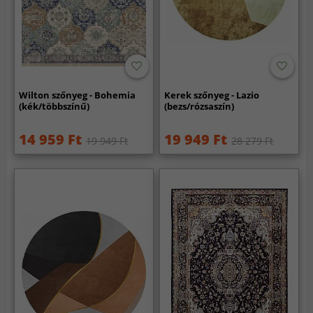
Wilton szőnyeg - Bohemia
Kerek szőnyeg - Lazio
(kék/többszínű)
(bezs/rózsaszín)
14 959 Ft
19 949 Ft
19 949 Ft
28 279 Ft