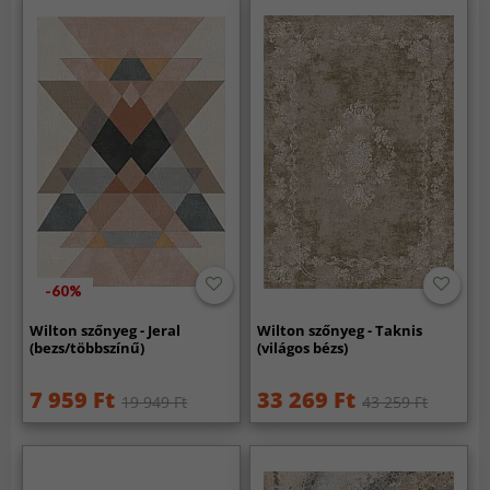
-60%
Wilton szőnyeg - Jeral
Wilton szőnyeg - Taknis
(bezs/többszínű)
(világos bézs)
7 959 Ft
33 269 Ft
19 949 Ft
43 259 Ft