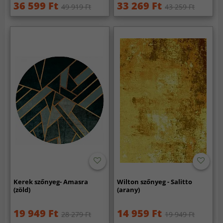
36 599 Ft
33 269 Ft
49 919 Ft
43 259 Ft
Kerek szőnyeg- Amasra
Wilton szőnyeg - Salitto
(zöld)
(arany)
19 949 Ft
14 959 Ft
28 279 Ft
19 949 Ft