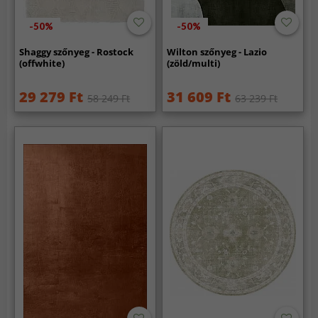
-50%
-50%
Shaggy szőnyeg - Rostock
Wilton szőnyeg - Lazio
(offwhite)
(zöld/multi)
29 279 Ft
31 609 Ft
58 249 Ft
63 239 Ft