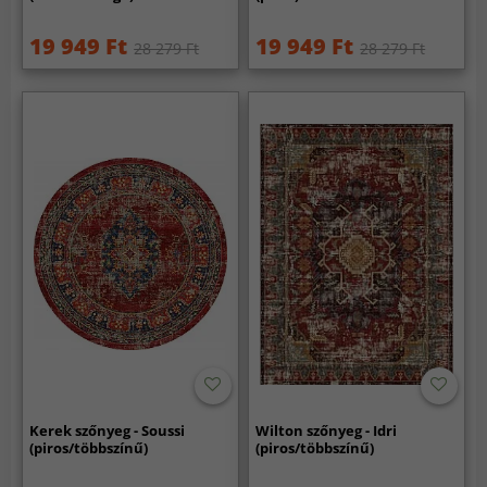
19 949 Ft
19 949 Ft
28 279 Ft
28 279 Ft
Kerek szőnyeg - Soussi
Wilton szőnyeg - Idri
(piros/többszínű)
(piros/többszínű)