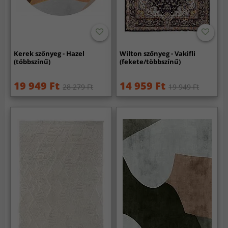
Kerek szőnyeg - Hazel
Wilton szőnyeg - Vakifli
(többszínű)
(fekete/többszínű)
19 949 Ft
14 959 Ft
28 279 Ft
19 949 Ft