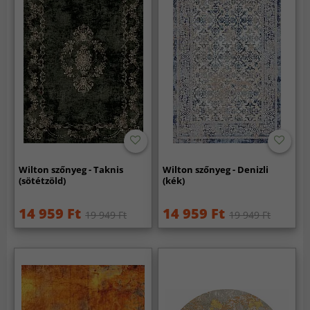
Wilton szőnyeg - Taknis
Wilton szőnyeg - Denizli
(sötétzöld)
(kék)
14 959 Ft
14 959 Ft
19 949 Ft
19 949 Ft