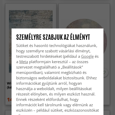
SZEMÉLYRE SZABJUK AZ ÉLMÉNYT
Sütiket és hasonló technológiákat használunk,
hogy személyre szabott vásárlási élményt,
testreszabott hirdetéseket (például a
Google
és
a
Meta
platformjain keresztül – az összes
szervezet megtalálható a „Beállítások”
menüpontban), valamint megbízható és
biztonságos weboldalakat biztosítsunk. Ehhez
információkat gyűjtünk arról, hogyan
Wilton szőnyeg - Kebira
Kerek szőnyeg - Mogoro
(kék)
(többszínű)
használja a weboldalt, milyen beállításokat
részesít előnyben, és milyen eszközt használ.
14 959 Ft
19 949 Ft
Ennek részeként előfordulhat, hogy
19 949 Ft
28 279 Ft
információt kell tárolnunk vagy elérnünk az
eszközén – például sütiket, eszközazonosítókat