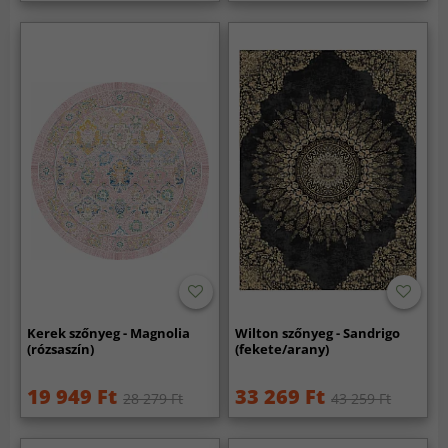
Kerek szőnyeg - Magnolia
Wilton szőnyeg - Sandrigo
(rózsaszín)
(fekete/arany)
19 949 Ft
33 269 Ft
28 279 Ft
43 259 Ft