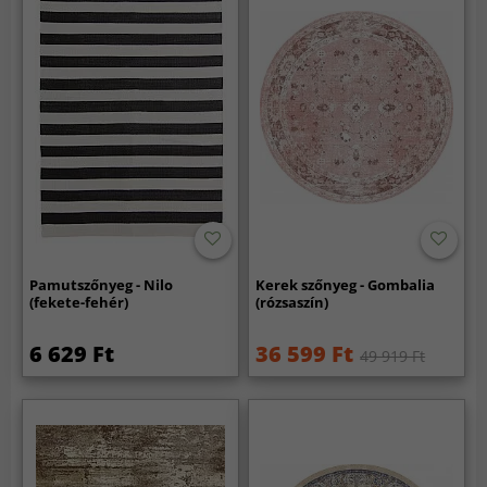
Pamutszőnyeg - Nilo
Kerek szőnyeg - Gombalia
(fekete-fehér)
(rózsaszín)
6 629 Ft
36 599 Ft
49 919 Ft