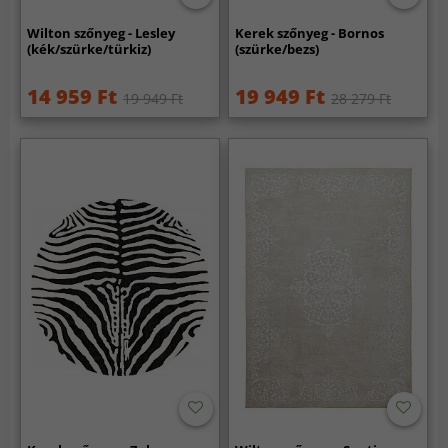
Wilton szőnyeg - Lesley
Kerek szőnyeg - Bornos
(kék/szürke/türkiz)
(szürke/bezs)
14 959 Ft
19 949 Ft
19 949 Ft
28 279 Ft