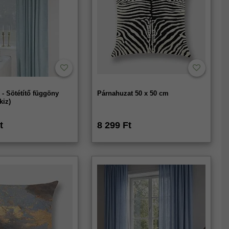
- Sötétítő függöny
Párnahuzat 50 x 50 cm
kiz)
t
8 299 Ft