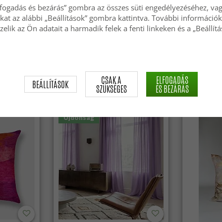
lfogadás és bezárás” gombra az összes süti engedélyezéséhez, vagy
okat az alábbi „Beállítások” gombra kattintva. További információk
zelik az Ön adatait a harmadik felek a fenti linkeken és a „Beállít
atú
Függönyök - Sötétítő függöny
Párnahuzat
a)
Amaris (sötétbarna)
(bézs)
11 629 Ft
8 299 Ft
CSAK A
ELFOGADÁS
BEÁLLÍTÁSOK
SZÜKSÉGES
ÉS BEZÁRÁS
Újdonság