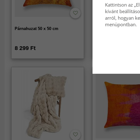
Kattintson az „E
kívánt beállítás
arról, hogyan ke
menüpontban.
Párnahuzat 50 x 50 cm
Függönyök - Lenutánz
függöny Andrada (barn
8 299 Ft
9 959 Ft