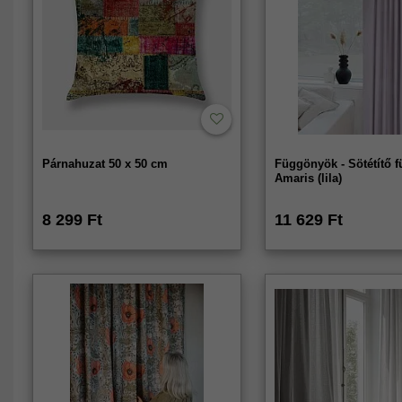
Párnahuzat 50 x 50 cm
Függönyök - Sötétítő 
Amaris (lila)
8 299 Ft
11 629 Ft