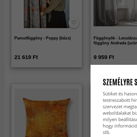
Pamutfüggöny - Poppy (bézs)
Függönyök - Lenutánz
függöny Andrada (szür
21 619 Ft
9 959 Ft
SZEMÉLYRE 
Sütiket és hason
testreszabott hi
szervezet megta
weboldalakat biz
milyen beállítás
hogy információt
stb.