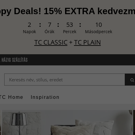
py Deals! 15% EXTRA kedvez
2
7
53
8
Napok
Órák
Percek
Másodpercek
TC CLASSIC
+
TC PLAIN
 HÁZIG SZÁLLÍTÁS
TC Home
Inspiration