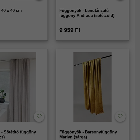
 40 x 40 cm
Függönyök - Lenutánzatú
függöny Andrada (sötétzöld)
9 959 Ft
- Sötétítő függöny
Függönyök - Bársonyfüggöny
zs)
Marlyn (sárga)