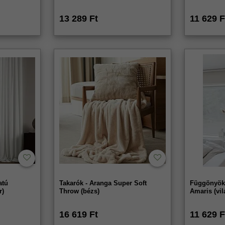
13 289 Ft
11 629 F
atú
Takarók - Aranga Super Soft
Függönyök 
r)
Throw (bézs)
Amaris (vi
16 619 Ft
11 629 F