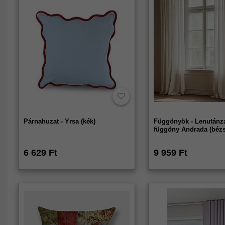
Párnahuzat - Yrsa (kék)
Függönyök - Lenutánz
függöny Andrada (bézs
6 629 Ft
9 959 Ft