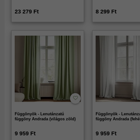
23 279 Ft
8 299 Ft
Függönyök - Lenutánzatú
Függönyök - Lenutánz
függöny Andrada (világos zöld)
függöny Andrada (fehé
9 959 Ft
9 959 Ft