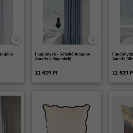
függöny
Függönyök - Sötétítő függöny
Függönyök 
Amaris (világoskék)
Amaris (tür
11 629 Ft
11 629 F