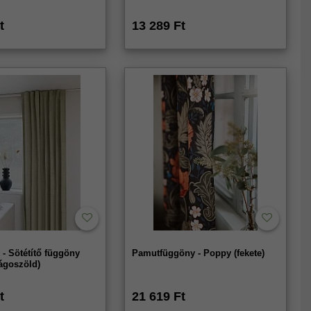
t
13 289 Ft
- Sötétítő függöny
Pamutfüggöny - Poppy (fekete)
lágoszöld)
t
21 619 Ft