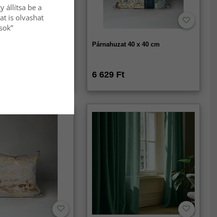
 állítsa be a
at is olvashat
ások”
 - Aranga Bubble
Párnahuzat 40 x 40 cm
6 629 Ft