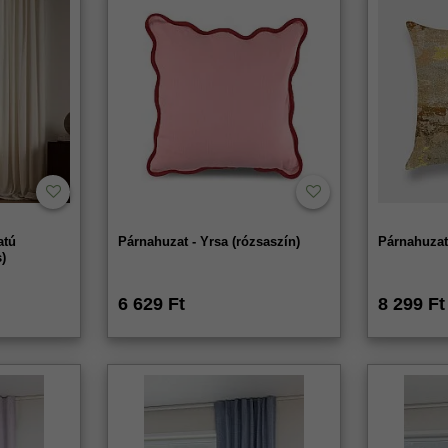
atú
Párnahuzat - Yrsa (rózsaszín)
Párnahuzat
)
6 629 Ft
8 299 Ft