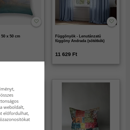
 50 x 50 cm
Függönyök - Lenutánzatú
függöny Andrada (sötétkék)
11 629 Ft
élményt,
 összes
ztonságos
a weboldalt,
t előfordulhat,
közazonosítókat