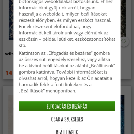
biztonságos weboldalakat biztosítsunk. Ehhez
információkat gyűjtünk arról, hogyan
használja a weboldalt, milyen beállításokat
részesít előnyben, és milyen eszközt használ.
Ennek részeként előfordulhat, hogy
információt kell tárolnunk vagy elérnünk az
eszközén – például sütiket, eszközazonosítókat
stb.
Kattintson az „Elfogadás és bezárás” gombra
Wilton szőnyeg - Taknis (kék)
Wilton szőnyeg - Taknis
(sötétzöld)
az összes süti engedélyezéséhez, vagy állítsa
be a kívánt beállításokat az alábbi „Beállítások”
gombra kattintva. További információkat is
14 799 Ft
14 799 Ft
19 749 Ft
19 749 Ft
olvashat arról, hogyan kezelik az Ön adatait a
harmadik felek a fenti linkeken és a
„Beállítások” menüpontban.
ELFOGADÁS ÉS BEZÁRÁS
CSAK A SZÜKSÉGES
BEÁLLÍTÁSOK