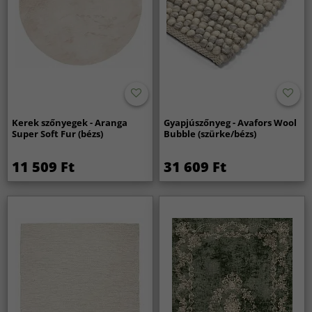
Kerek szőnyegek - Aranga
Gyapjúszőnyeg - Avafors Wool
Super Soft Fur (bézs)
Bubble (szürke/bézs)
11 509 Ft
31 609 Ft