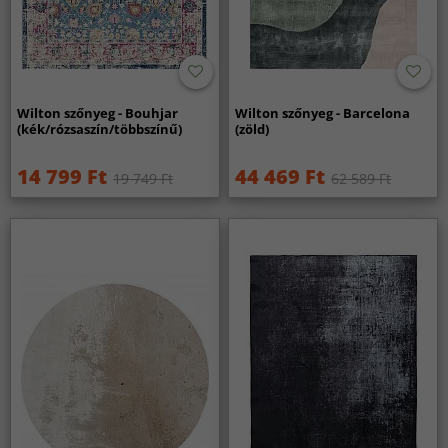
Wilton szőnyeg - Bouhjar
Wilton szőnyeg - Barcelona
(kék/rózsaszín/többszínű)
(zöld)
14 799 Ft
44 469 Ft
19 749 Ft
62 589 Ft