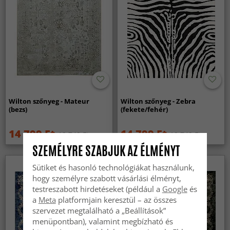
Wilton szőnyeg - Mateur
Wilton szőnyeg - Zebra
(bezs)
(fekete/fehér)
14 799 Ft
14 799 Ft
19 749 Ft
19 749 Ft
SZEMÉLYRE SZABJUK AZ ÉLMÉNYT
Sütiket és hasonló technológiákat használunk,
hogy személyre szabott vásárlási élményt,
testreszabott hirdetéseket (például a
Google
és
a
Meta
platformjain keresztül – az összes
szervezet megtalálható a „Beállítások”
menüpontban), valamint megbízható és