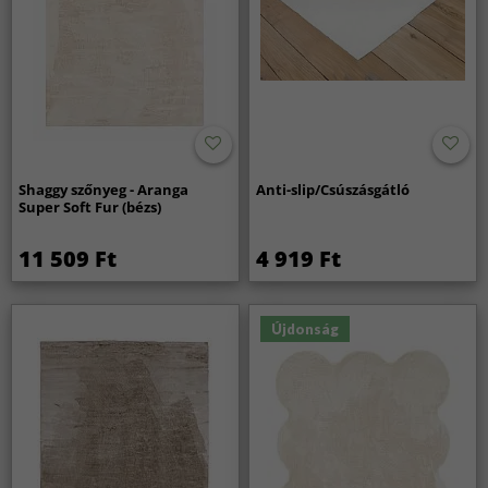
Shaggy szőnyeg - Aranga
Anti-slip/Csúszásgátló
Super Soft Fur (bézs)
11 509 Ft
4 919 Ft
Újdonság