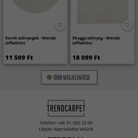
Kerek szőnyegek - Wendy
Shaggy szőnyeg - Wendy
(offwhite)
(offwhite)
11 509 Ft
18 099 Ft
TÖBB MEGJELENÍTÉSE
Telefon: +46 31-320 22 00
Lépjen kapcsolatba velünk