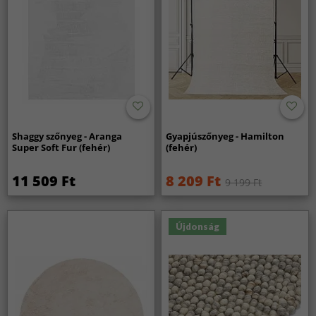
Shaggy szőnyeg - Aranga
Gyapjúszőnyeg - Hamilton
Super Soft Fur (fehér)
(fehér)
11 509 Ft
8 209 Ft
9 199 Ft
Újdonság