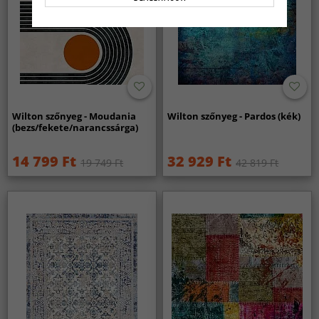
Wilton szőnyeg - Moudania
Wilton szőnyeg - Pardos (kék)
(bezs/fekete/narancssárga)
14 799 Ft
32 929 Ft
19 749 Ft
42 819 Ft