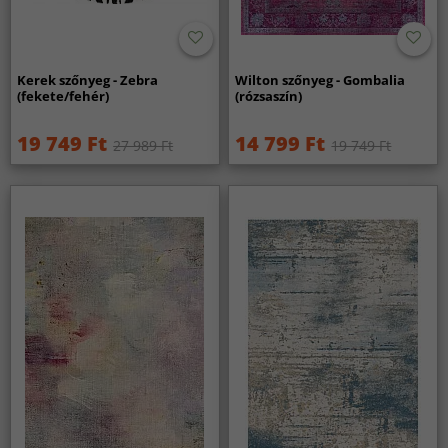
Kerek szőnyeg - Zebra
Wilton szőnyeg - Gombalia
(fekete/fehér)
(rózsaszín)
19 749 Ft
14 799 Ft
27 989 Ft
19 749 Ft