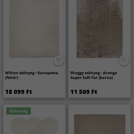
Wilton szőnyeg - Sunayama
Shaggy szőnyeg - Aranga
(fehér)
Super Soft Fur (barna)
18 099 Ft
11 509 Ft
Újdonság