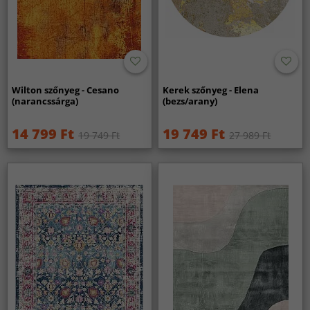
Wilton szőnyeg - Cesano
Kerek szőnyeg - Elena
(narancssárga)
(bezs/arany)
14 799 Ft
19 749 Ft
19 749 Ft
27 989 Ft