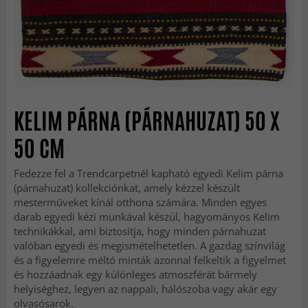
KELIM PÁRNA (PÁRNAHUZAT) 50 X
50 CM
Fedezze fel a Trendcarpetnél kapható egyedi Kelim párna
(párnahuzat) kollekciónkat, amely kézzel készült
mesterműveket kínál otthona számára. Minden egyes
darab egyedi kézi munkával készül, hagyományos Kelim
technikákkal, ami biztosítja, hogy minden párnahuzat
valóban egyedi és megismételhetetlen. A gazdag színvilág
és a figyelemre méltó minták azonnal felkeltik a figyelmet
és hozzáadnak egy különleges atmoszférát bármely
helyiséghez, legyen az nappali, hálószoba vagy akár egy
olvasósarok.