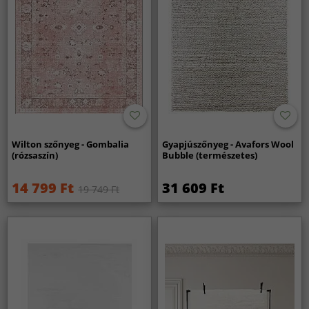
Wilton szőnyeg - Gombalia
Gyapjúszőnyeg - Avafors Wool
(rózsaszín)
Bubble (természetes)
14 799 Ft
31 609 Ft
19 749 Ft