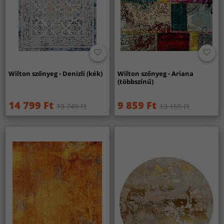
Wilton szőnyeg - Denizli (kék)
Wilton szőnyeg - Ariana
(többszínű)
14 799 Ft
9 859 Ft
19 749 Ft
13 159 Ft