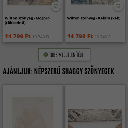
Wilton szőnyeg - Mogoro
Wilton szőnyeg - Kebira (kék)
(többszínű)
14 799 Ft
14 799 Ft
19 749 Ft
19 749 Ft
TÖBB MEGJELENÍTÉSE
AJÁNLJUK: NÉPSZERŰ SHAGGY SZŐNYEGEK