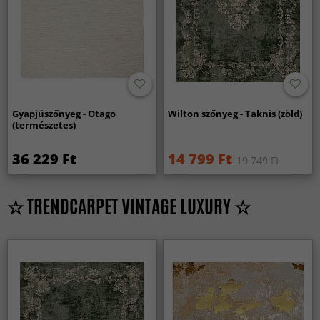
Gyapjúszőnyeg - Otago
Wilton szőnyeg - Taknis (zöld)
(természetes)
36 229 Ft
14 799 Ft
19 749 Ft
☆ TRENDCARPET VINTAGE LUXURY ☆