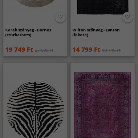
Kerek szőnyeg - Bornos
Wilton szőnyeg - Lynton
(szürke/bezs)
(fekete)
19 749 Ft
14 799 Ft
27 989 Ft
19 749 Ft