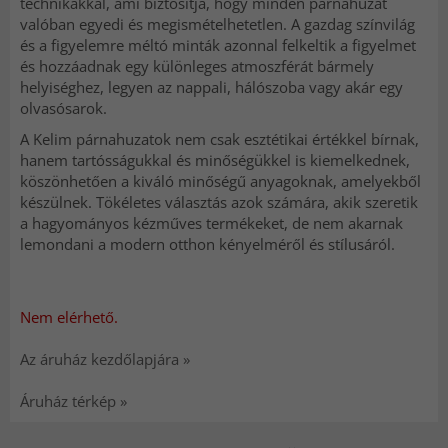
technikákkal, ami biztosítja, hogy minden párnahuzat
valóban egyedi és megismételhetetlen. A gazdag színvilág
és a figyelemre méltó minták azonnal felkeltik a figyelmet
és hozzáadnak egy különleges atmoszférát bármely
helyiséghez, legyen az nappali, hálószoba vagy akár egy
olvasósarok.
A Kelim párnahuzatok nem csak esztétikai értékkel bírnak,
hanem tartósságukkal és minőségükkel is kiemelkednek,
köszönhetően a kiváló minőségű anyagoknak, amelyekből
készülnek. Tökéletes választás azok számára, akik szeretik
a hagyományos kézműves termékeket, de nem akarnak
lemondani a modern otthon kényelméről és stílusáról.
Nem elérhető.
Az áruház kezdőlapjára »
Áruház térkép »