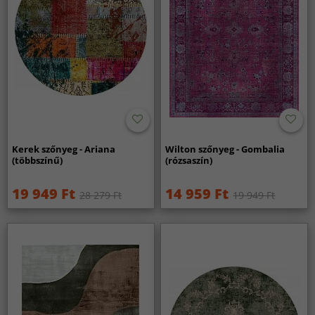
Kerek szőnyeg - Ariana
Wilton szőnyeg - Gombalia
(többszínű)
(rózsaszín)
19 949 Ft
14 959 Ft
28 279 Ft
19 949 Ft