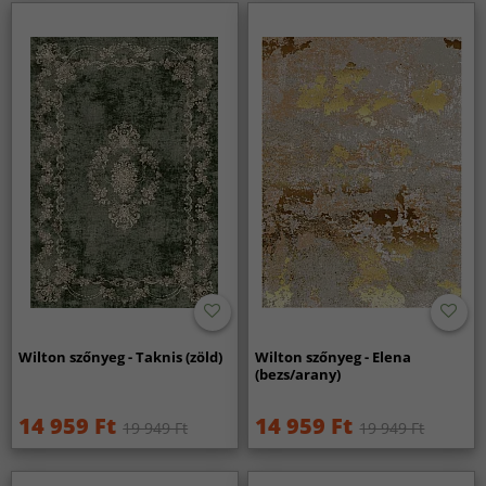
Wilton szőnyeg - Taknis (zöld)
Wilton szőnyeg - Elena
(bezs/arany)
14 959 Ft
14 959 Ft
19 949 Ft
19 949 Ft