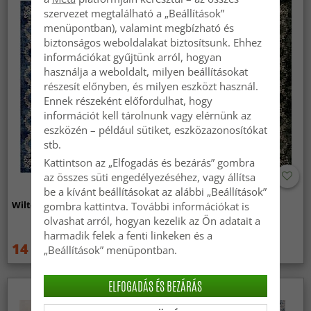
szervezet megtalálható a „Beállítások”
menüpontban), valamint megbízható és
biztonságos weboldalakat biztosítsunk. Ehhez
információkat gyűjtünk arról, hogyan
használja a weboldalt, milyen beállításokat
részesít előnyben, és milyen eszközt használ.
Ennek részeként előfordulhat, hogy
információt kell tárolnunk vagy elérnünk az
eszközén – például sütiket, eszközazonosítókat
stb.
Kattintson az „Elfogadás és bezárás” gombra
az összes süti engedélyezéséhez, vagy állítsa
be a kívánt beállításokat az alábbi „Beállítások”
Wilton szőnyeg - Taknis (kék)
Wilton szőnyeg - Taknis
gombra kattintva. További információkat is
(sötétzöld)
olvashat arról, hogyan kezelik az Ön adatait a
harmadik felek a fenti linkeken és a
14 959 Ft
14 959 Ft
„Beállítások” menüpontban.
19 949 Ft
19 949 Ft
ELFOGADÁS ÉS BEZÁRÁS