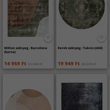
Wilton szőnyeg - Barcelona
Kerek szőnyeg - Taknis (zöld)
(barna)
14 959 Ft
19 949 Ft
19 949 Ft
28 279 Ft