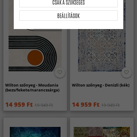
CSAK A SZÜKSÉGES
BEÁLLÍTÁSOK
Wilton szőnyeg - Moudania
Wilton szőnyeg - Denizli (kék)
(bezs/fekete/narancssárga)
14 959 Ft
14 959 Ft
19 949 Ft
19 949 Ft