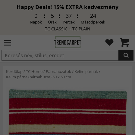
Happy Deals! 15% EXTRA kedvezmény
0
5
37
22
Napok
Órák
Percek
Másodpercek
TC CLASSIC
+
TC PLAIN
HOZZÁADVA
Kezdőlap
/
TC Home
/
Párnahuzatok
/
Kelim párnák
/
Kelim párna (párnahuzat) 50 x 50 cm