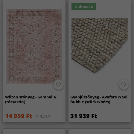
Újdonság
Wilton szőnyeg - Gombalia
Gyapjúszőnyeg - Avafors Wool
(rózsaszín)
Bubble (szürke/bézs)
14 959 Ft
31 939 Ft
19 949 Ft