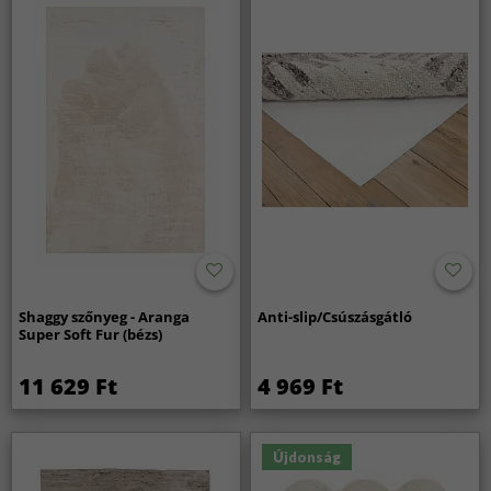
Shaggy szőnyeg - Aranga
Anti-slip/Csúszásgátló
Super Soft Fur (bézs)
11 629 Ft
4 969 Ft
Újdonság