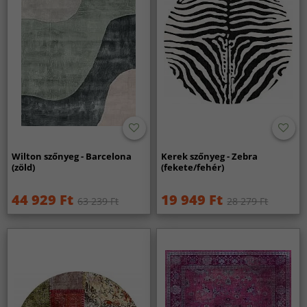
Wilton szőnyeg - Barcelona
Kerek szőnyeg - Zebra
(zöld)
(fekete/fehér)
44 929 Ft
19 949 Ft
63 239 Ft
28 279 Ft