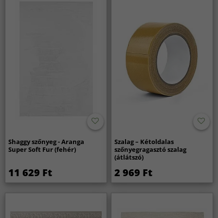
Shaggy szőnyeg - Aranga
Szalag – Kétoldalas
Super Soft Fur (fehér)
szőnyegragasztó szalag
(átlátszó)
11 629 Ft
2 969 Ft