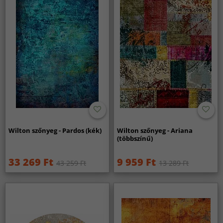
Wilton szőnyeg - Pardos (kék)
Wilton szőnyeg - Ariana
(többszínű)
33 269 Ft
9 959 Ft
43 259 Ft
13 289 Ft