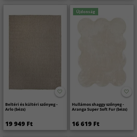
Újdonság
Beltéri és kültéri szőnyeg -
Hullámos shaggy szőnyeg -
Arlo (bézs)
Aranga Super Soft Fur (bézs)
19 949 Ft
16 619 Ft