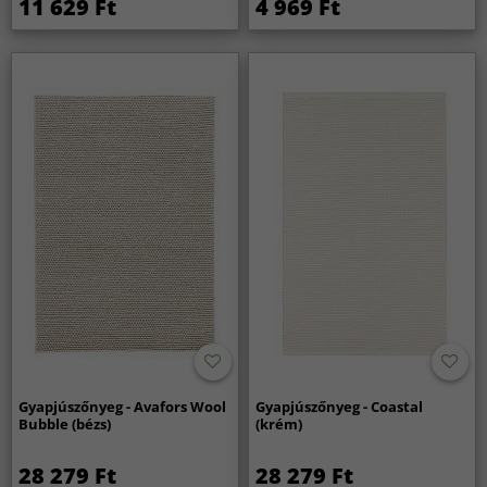
11 629 Ft
4 969 Ft
Gyapjúszőnyeg - Avafors Wool
Gyapjúszőnyeg - Coastal
Bubble (bézs)
(krém)
28 279 Ft
28 279 Ft