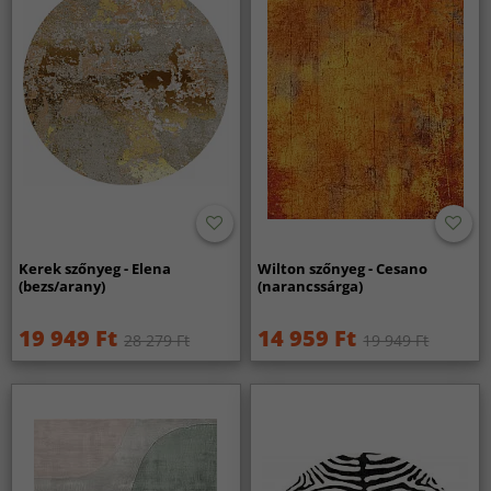
Kerek szőnyeg - Elena
Wilton szőnyeg - Cesano
(bezs/arany)
(narancssárga)
19 949 Ft
14 959 Ft
28 279 Ft
19 949 Ft