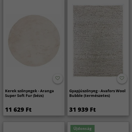
Kerek szőnyegek - Aranga
Gyapjúszőnyeg - Avafors Wool
Super Soft Fur (bézs)
Bubble (természetes)
11 629 Ft
31 939 Ft
Újdonság