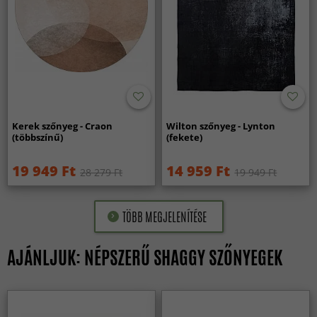
Kerek szőnyeg - Craon
Wilton szőnyeg - Lynton
(többszínű)
(fekete)
19 949 Ft
14 959 Ft
28 279 Ft
19 949 Ft
TÖBB MEGJELENÍTÉSE
AJÁNLJUK: NÉPSZERŰ SHAGGY SZŐNYEGEK