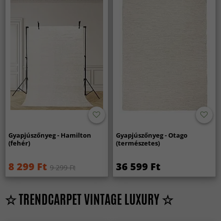
Gyapjúszőnyeg - Hamilton
Gyapjúszőnyeg - Otago
(fehér)
(természetes)
8 299 Ft
36 599 Ft
9 299 Ft
☆ TRENDCARPET VINTAGE LUXURY ☆