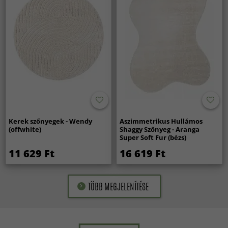
Kerek szőnyegek - Wendy
Aszimmetrikus Hullámos
(offwhite)
Shaggy Szőnyeg - Aranga
Super Soft Fur (bézs)
11 629 Ft
16 619 Ft
TÖBB MEGJELENÍTÉSE