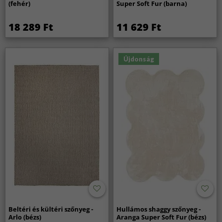
(fehér)
Super Soft Fur (barna)
18 289 Ft
11 629 Ft
Újdonság
Beltéri és kültéri szőnyeg -
Hullámos shaggy szőnyeg -
Arlo (bézs)
Aranga Super Soft Fur (bézs)