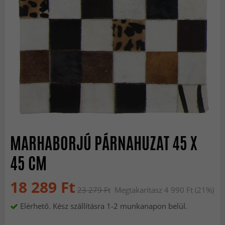
MARHABORJÚ PÁRNAHUZAT 45 X
45 CM
18 289 Ft
23 279 Ft
Megtakarítasz 4 990 Ft (21%)
Elérhető. Kész szállításra 1-2 munkanapon belül.