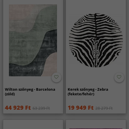
Wilton szőnyeg - Barcelona
Kerek szőnyeg - Zebra
(zöld)
(fekete/fehér)
44 929 Ft
19 949 Ft
63 239 Ft
28 279 Ft