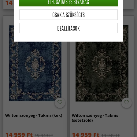
ELFOGADÁS ÉS BEZÁRÁS
14 959 Ft
14 959 Ft
19 949 Ft
19 949 Ft
CSAK A SZÜKSÉGES
BEÁLLÍTÁSOK
Wilton szőnyeg - Taknis (kék)
Wilton szőnyeg - Taknis
(sötétzöld)
14 959 Ft
14 959 Ft
19 949 Ft
19 949 Ft