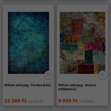
Wilton szőnyeg - Pardos (kék)
Wilton szőnyeg - Ariana
(többszínű)
33 269 Ft
9 959 Ft
43 259 Ft
13 289 Ft