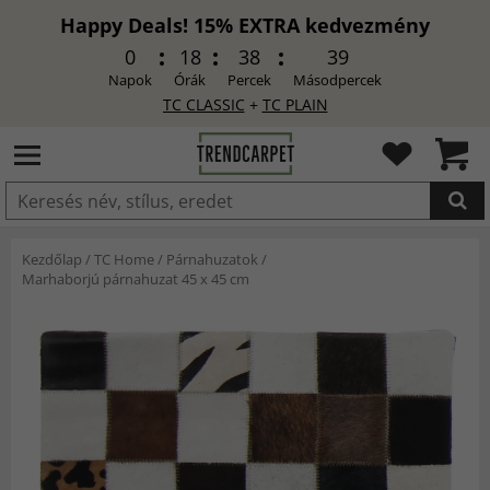
Happy Deals! 15% EXTRA kedvezmény
0
18
38
37
Napok
Órák
Percek
Másodpercek
TC CLASSIC
+
TC PLAIN
HOZZÁADVA
Kezdőlap
/
TC Home
/
Párnahuzatok
/
Marhaborjú párnahuzat 45 x 45 cm