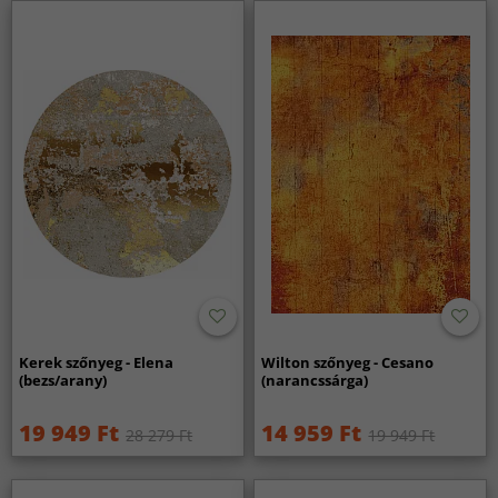
Kerek szőnyeg - Elena
Wilton szőnyeg - Cesano
(bezs/arany)
(narancssárga)
19 949 Ft
14 959 Ft
28 279 Ft
19 949 Ft