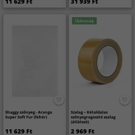
11 629 Ft
31 939 Ft
Újdonság
Shaggy szőnyeg - Aranga
Szalag – Kétoldalas
Super Soft Fur (fehér)
szőnyegragasztó szalag
(átlátszó)
11 629 Ft
2 969 Ft