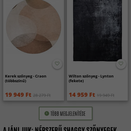
Kerek szőnyeg - Craon
Wilton szőnyeg - Lynton
(többszínű)
(fekete)
19 949 Ft
14 959 Ft
28 279 Ft
19 949 Ft
TÖBB MEGJELENÍTÉSE
AJÁNLJUK: NÉPSZERŰ SHAGGY SZŐNYEGEK