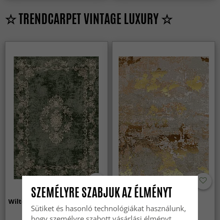
☆ TRENDCARPET VINTAGE LUXURY ☆
SZEMÉLYRE SZABJUK AZ ÉLMÉNYT
Wilton szőnyeg - Taknis (zöld)
Wilton szőnyeg - Elena
Sütiket és hasonló technológiákat használunk,
(bezs/arany)
hogy személyre szabott vásárlási élményt,