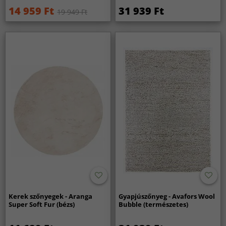
14 959 Ft
31 939 Ft
19 949 Ft
Kerek szőnyegek - Aranga
Gyapjúszőnyeg - Avafors Wool
Super Soft Fur (bézs)
Bubble (természetes)