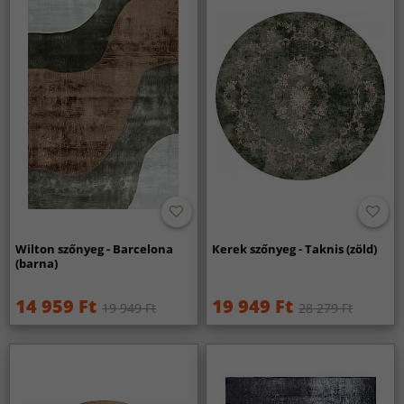
Wilton szőnyeg - Barcelona
Kerek szőnyeg - Taknis (zöld)
(barna)
14 959 Ft
19 949 Ft
19 949 Ft
28 279 Ft