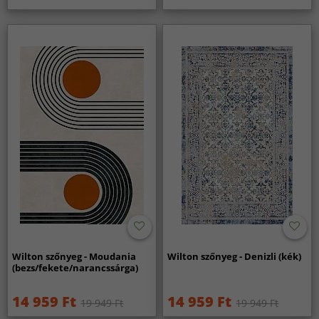
Wilton szőnyeg - Moudania
Wilton szőnyeg - Denizli (kék)
(bezs/fekete/narancssárga)
14 959 Ft
14 959 Ft
19 949 Ft
19 949 Ft