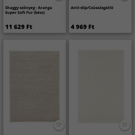
Shaggy szőnyeg - Aranga
Anti-slip/Csúszásgátló
Super Soft Fur (bézs)
11 629 Ft
4 969 Ft