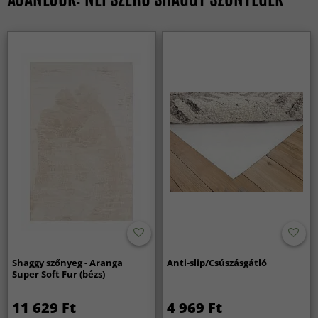
Shaggy szőnyeg - Aranga
Anti-slip/Csúszásgátló
Super Soft Fur (bézs)
11 629 Ft
4 969 Ft