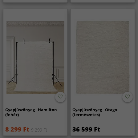
Gyapjúszőnyeg - Hamilton
Gyapjúszőnyeg - Otago
(fehér)
(természetes)
8 299 Ft
36 599 Ft
9 299 Ft