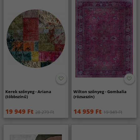
Kerek szőnyeg - Ariana
Wilton szőnyeg - Gombalia
(többszínű)
(rózsaszín)
19 949 Ft
14 959 Ft
28 279 Ft
19 949 Ft