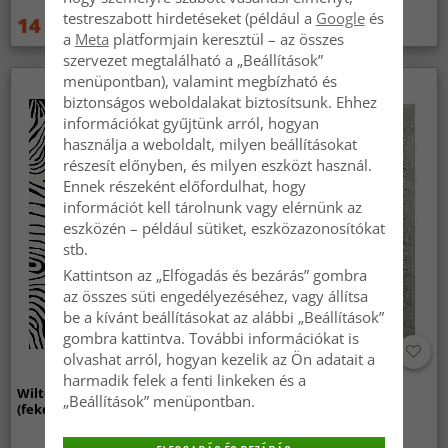
testreszabott hirdetéseket (például a
Google
és
14 959 Ft
14 959 Ft
19 949 Ft
19 949 Ft
a
Meta
platformjain keresztül – az összes
szervezet megtalálható a „Beállítások”
menüpontban), valamint megbízható és
biztonságos weboldalakat biztosítsunk. Ehhez
információkat gyűjtünk arról, hogyan
használja a weboldalt, milyen beállításokat
részesít előnyben, és milyen eszközt használ.
Ennek részeként előfordulhat, hogy
információt kell tárolnunk vagy elérnünk az
eszközén – például sütiket, eszközazonosítókat
stb.
Kattintson az „Elfogadás és bezárás” gombra
az összes süti engedélyezéséhez, vagy állítsa
be a kívánt beállításokat az alábbi „Beállítások”
gombra kattintva. További információkat is
olvashat arról, hogyan kezelik az Ön adatait a
harmadik felek a fenti linkeken és a
Wilton szőnyeg - Zebra
Wilton szőnyeg - Mateur
„Beállítások” menüpontban.
(fekete/fehér)
(bezs)