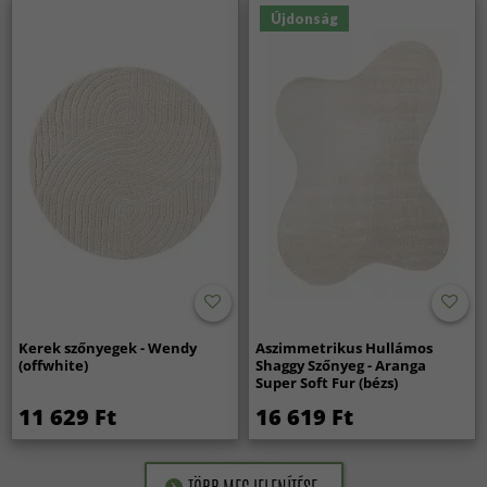
Újdonság
Kerek szőnyegek - Wendy
Aszimmetrikus Hullámos
(offwhite)
Shaggy Szőnyeg - Aranga
Super Soft Fur (bézs)
11 629 Ft
16 619 Ft
TÖBB MEGJELENÍTÉSE