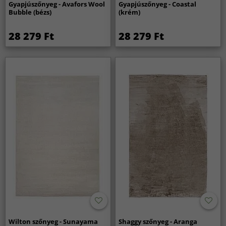
Gyapjúszőnyeg - Avafors Wool
Gyapjúszőnyeg - Coastal
Bubble (bézs)
(krém)
28 279 Ft
28 279 Ft
Wilton szőnyeg - Sunayama
Shaggy szőnyeg - Aranga