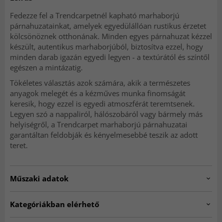
Fedezze fel a Trendcarpetnél kapható marhaborjú
párnahuzatainkat, amelyek egyedülállóan rustikus érzetet
kölcsönöznek otthonának. Minden egyes párnahuzat kézzel
készült, autentikus marhaborjúból, biztosítva ezzel, hogy
minden darab igazán egyedi legyen - a textúrától és színtől
egészen a mintázatig.
Tökéletes választás azok számára, akik a természetes
anyagok melegét és a kézműves munka finomságát
keresik, hogy ezzel is egyedi atmoszférát teremtsenek.
Legyen szó a nappaliról, hálószobáról vagy bármely más
helyiségről, a Trendcarpet marhaborjú párnahuzatai
garantáltan feldobják és kényelmesebbé teszik az adott
teret.
Műszaki adatok
Artno:
Kohuds_kudde_22x207
Kategóriákban elérhető
Gyártás:
Kézzel készített
Párnahuzatok
HOME SALE