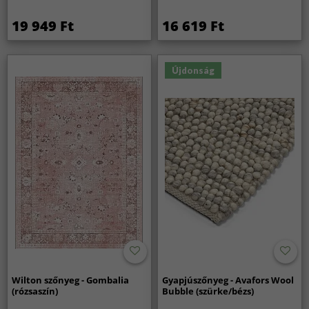
19 949 Ft
16 619 Ft
Újdonság
Wilton szőnyeg - Gombalia
Gyapjúszőnyeg - Avafors Wool
(rózsaszín)
Bubble (szürke/bézs)