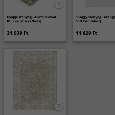
Gyapjúszőnyeg - Avafors Wool
Shaggy szőnyeg - Arang
Bubble (szürke/bézs)
Soft Fur (fehér)
31 939 Ft
11 629 Ft