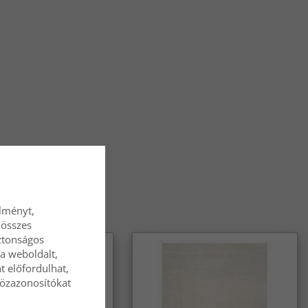
élményt,
 összes
ztonságos
a weboldalt,
t előfordulhat,
közazonosítókat