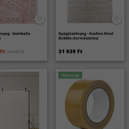
őnyeg - Gombalia
Gyapjúszőnyeg - Avafors Wool
)
Bubble (természetes)
Ft
31 939 Ft
19 949 Ft
Újdonság