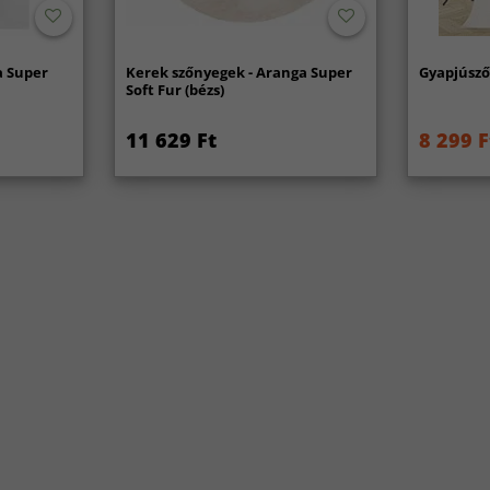
a Super
Kerek szőnyegek - Aranga Super
Gyapjúsző
Soft Fur (bézs)
11 629 Ft
8 299 F