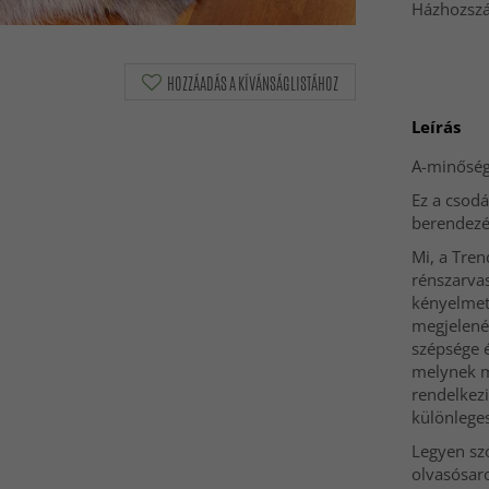
Házhozszál
HOZZÁADÁS A KÍVÁNSÁGLISTÁHOZ
Leírás
A-minőségi
Ez a csodá
berendezés
Mi, a Tre
rénszarva
kényelmet 
megjelené
szépsége é
melynek m
rendelkezi
különlege
Legyen szó
olvasósaro