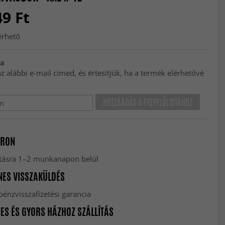
49 Ft
érhető
ta
 alábbi e-mail címed, és értesítjük, ha a termék elérhetővé
HOZZÁADÁS A FIGYELŐLISTÁHOZ
RON
lításra 1–2 munkanapon belül
ES VISSZAKÜLDÉS
énzvisszafizetési garancia
ES ÉS GYORS HÁZHOZ SZÁLLÍTÁS