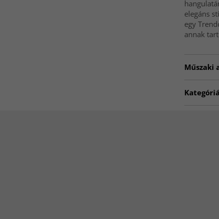
hangulatán
elegáns st
egy Trend
annak tart
Műszaki 
Artno:
20
Kategóri
Ápolási ú
Rénszarva
legalacson
bőrön. A t
Méret:
125