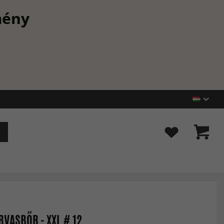
mény
VASBŐR - XXL # 12