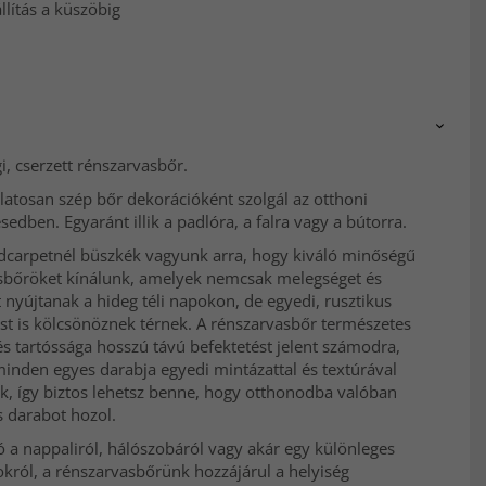
lítás a küszöbig
, cserzett rénszarvasbőr.
latosan szép bőr dekorációként szolgál az otthoni
edben. Egyaránt illik a padlóra, a falra vagy a bútorra.
ndcarpetnél büszkék vagyunk arra, hogy kiváló minőségű
sbőröket kínálunk, amelyek nemcsak melegséget és
nyújtanak a hideg téli napokon, de egyedi, rusztikus
st is kölcsönöznek térnek. A rénszarvasbőr természetes
s tartóssága hosszú távú befektetést jelent számodra,
inden egyes darabja egyedi mintázattal és textúrával
k, így biztos lehetsz benne, hogy otthonodba valóban
s darabot hozol.
 a nappaliról, hálószobáról vagy akár egy különleges
król, a rénszarvasbőrünk hozzájárul a helyiség