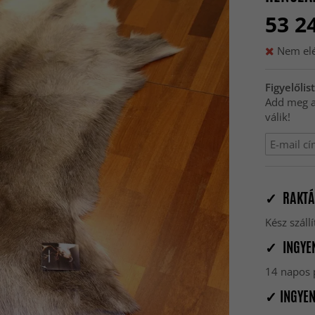
53 2
Nem el
Figyelőlis
Add meg az
válik!
✓ RAKTÁ
Kész szál
✓ INGYEN
14 napos p
✓ INGYEN