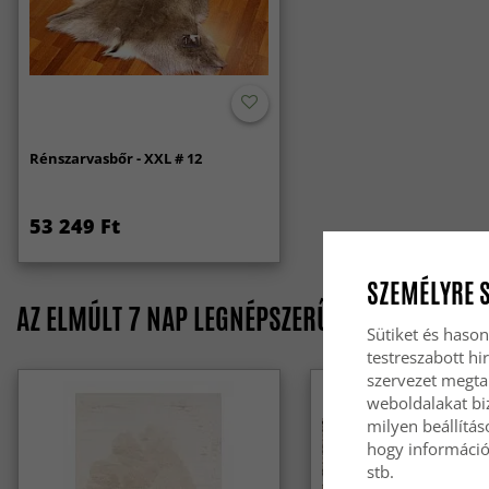
Rénszarvasbőr - XXL # 12
53 249 Ft
SZEMÉLYRE 
AZ ELMÚLT 7 NAP LEGNÉPSZERŰBB TERMÉKEI
Sütiket és hason
testreszabott hi
szervezet megta
weboldalakat biz
milyen beállítás
hogy információt
stb.