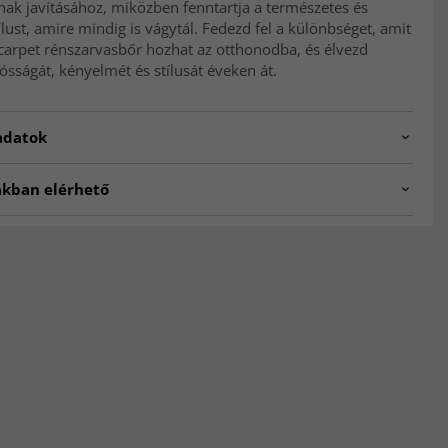
ak javításához, miközben fenntartja a természetes és
ílust, amire mindig is vágytál. Fedezd fel a különbséget, amit
carpet rénszarvasbőr hozhat az otthonodba, és élvezd
ósságát, kényelmét és stílusát éveken át.
adatok
10062415
ákban elérhető
tmutató:
A tisztítást porszívóval végezze. Válassza a
s Bőrök
yabb teljesítményt, és óvatosan dolgozzon felülről lefelé a
isztítást évente egyszer kell elvégezni.
 x 100 centiméter (hosszúság x szélesség).