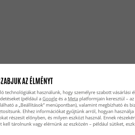
SZABJUK AZ ÉLMÉNYT
ló technológiákat használunk, hogy személyre szabott vásárlási 
rdetéseket (például a
Google
és a
Meta
platformjain keresztül – az
lálható a „Beállítások” menüpontban), valamint megbízható és bi
tosítsunk. Ehhez információkat gyűjtünk arról, hogyan használja 
okat részesít előnyben, és milyen eszközt használ. Ennek részekén
 kell tárolnunk vagy elérnünk az eszközén – például sütiket, esz