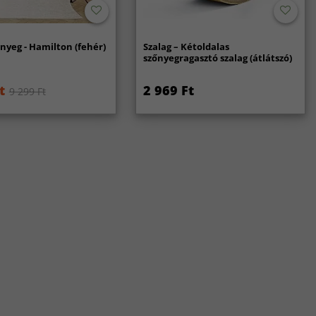
nyeg - Hamilton (fehér)
Szalag – Kétoldalas
szőnyegragasztó szalag (átlátszó)
t
2 969 Ft
9 299 Ft