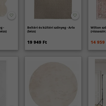
g -
Beltéri és kültéri szőnyeg - Arlo
Wilton sz
bézs)
(bézs)
(rózsaszín
19 949 Ft
14 959 