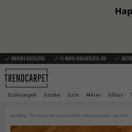
Hap
INGYENES KISZÁLLÍTÁS
14 NAPOS VISSZAKÜLDÉSI JOG
HÁZTÓL
Szőnyegek
Szoba
Szín
Méret
Stílus
Kezdőlap
/
TC Home
/
Rénszarvas Bőrök
/
Rénszarvasbőr - XXL # 12