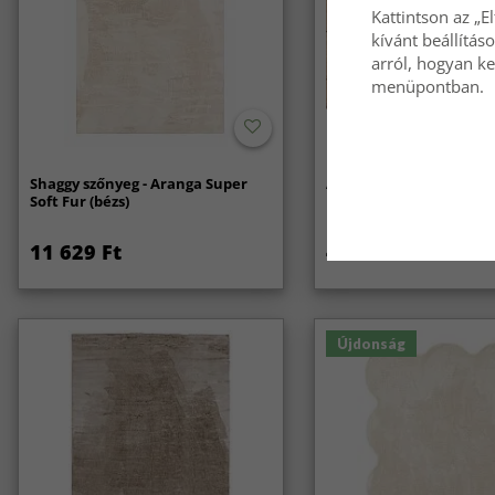
Kattintson az „E
kívánt beállítás
arról, hogyan ke
menüpontban.
Shaggy szőnyeg - Aranga Super
Anti-slip/Csúszásgátló
Soft Fur (bézs)
11 629 Ft
4 969 Ft
Újdonság