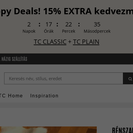
py Deals! 15% EXTRA kedvez
2
17
22
34
Napok
Órák
Percek
Másodpercek
TC CLASSIC
+
TC PLAIN
 HÁZIG SZÁLLÍTÁS
TC Home
Inspiration
RÉNSZAR