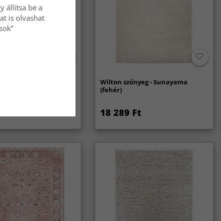
 állítsa be a
at is olvashat
ások”
nyeg - Coastal (krém)
Wilton szőnyeg - Sunayama
(fehér)
Ft
18 289 Ft