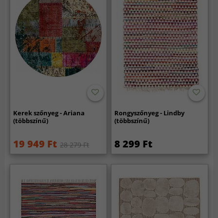
Kerek szőnyeg - Ariana
Rongyszőnyeg - Lindby
(többszínű)
(többszínű)
19 949 Ft
8 299 Ft
28 279 Ft