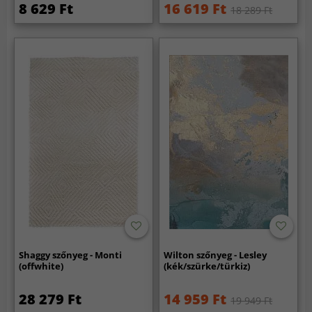
8 629 Ft
16 619 Ft
18 289 Ft
Shaggy szőnyeg - Monti
Wilton szőnyeg - Lesley
(offwhite)
(kék/szürke/türkiz)
28 279 Ft
14 959 Ft
19 949 Ft