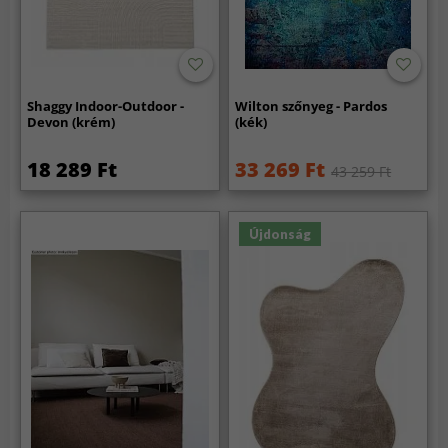
Shaggy Indoor-Outdoor -
Wilton szőnyeg - Pardos
Devon (krém)
(kék)
18 289 Ft
33 269 Ft
43 259 Ft
Újdonság