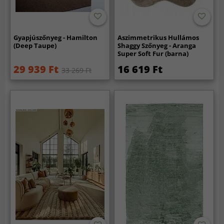
Gyapjúszőnyeg - Hamilton
Aszimmetrikus Hullámos
(Deep Taupe)
Shaggy Szőnyeg - Aranga
Super Soft Fur (barna)
29 939 Ft
16 619 Ft
33 269 Ft