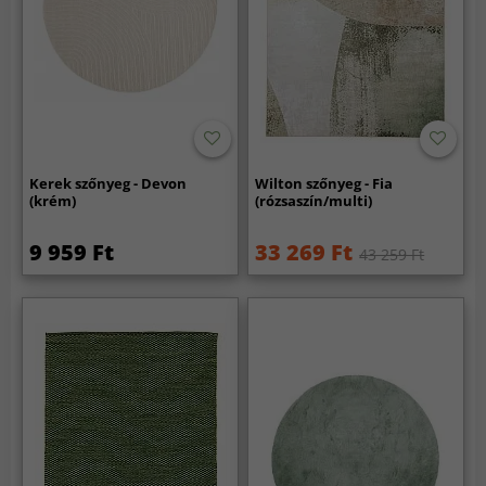
Kerek szőnyeg - Devon
Wilton szőnyeg - Fia
(krém)
(rózsaszín/multi)
9 959 Ft
33 269 Ft
43 259 Ft