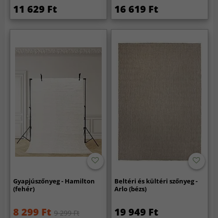
11 629 Ft
16 619 Ft
Gyapjúszőnyeg - Hamilton
Beltéri és kültéri szőnyeg -
(fehér)
Arlo (bézs)
8 299 Ft
19 949 Ft
9 299 Ft