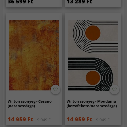
36 599 Ft
13 289 Ft
Wilton szőnyeg - Cesano
Wilton szőnyeg - Moudania
(narancssárga)
(bezs/fekete/narancssárga)
14 959 Ft
14 959 Ft
19 949 Ft
19 949 Ft