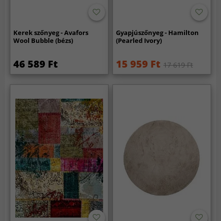
Kerek szőnyeg - Avafors
Gyapjúszőnyeg - Hamilton
Wool Bubble (bézs)
(Pearled Ivory)
46 589 Ft
15 959 Ft
17 619 Ft