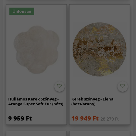
Újdonság
Hullámos Kerek Szőnyeg -
Kerek szőnyeg - Elena
Aranga Super Soft Fur (bézs)
(bezs/arany)
9 959 Ft
19 949 Ft
28 279 Ft