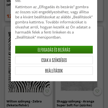
stb.
Shaggy szőnyeg - Tove
Gyapjúszőnyeg - Ovelia
(offwhite)
(zöld/fehér)
Kattintson az „Elfogadás és bezárás” gombra
az összes süti engedélyezéséhez, vagy állítsa
12 959 Ft
96 549 Ft
18 289 Ft
be a kívánt beállításokat az alábbi „Beállítások”
gombra kattintva. További információkat is
olvashat arról, hogyan kezelik az Ön adatait a
harmadik felek a fenti linkeken és a
„Beállítások” menüpontban.
ELFOGADÁS ÉS BEZÁRÁS
CSAK A SZÜKSÉGES
BEÁLLÍTÁSOK
Wilton szőnyeg - Zebra
Shaggy szőnyeg - Aranga
(fekete/fehér)
Super Soft Fur (szürke)