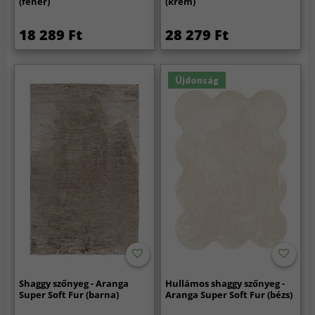
(fehér)
(krém)
18 289 Ft
28 279 Ft
Újdonság
Shaggy szőnyeg - Aranga
Hullámos shaggy szőnyeg -
Super Soft Fur (barna)
Aranga Super Soft Fur (bézs)