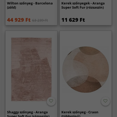
Wilton szőnyeg - Barcelona
Kerek szőnyegek - Aranga
(zöld)
Super Soft Fur (rózsaszín)
44 929 Ft
11 629 Ft
63 239 Ft
Shaggy szőnyeg - Aranga
Kerek szőnyeg - Craon
Super Soft Fur (rózsaszín)
(többszínű)