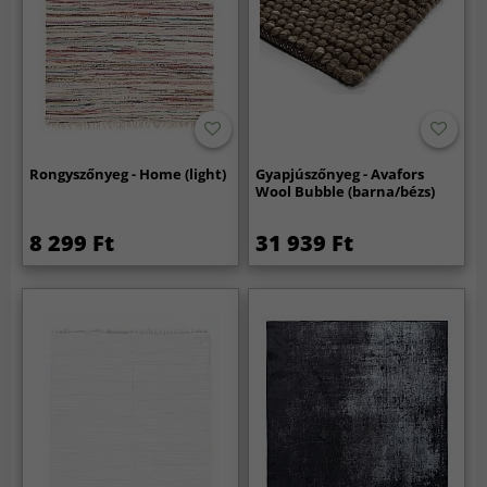
Rongyszőnyeg - Home (light)
Gyapjúszőnyeg - Avafors
Wool Bubble (barna/bézs)
8 299 Ft
31 939 Ft