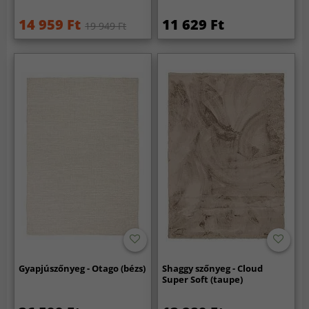
14 959 Ft
11 629 Ft
19 949 Ft
Gyapjúszőnyeg - Otago (bézs)
Shaggy szőnyeg - Cloud
Super Soft (taupe)