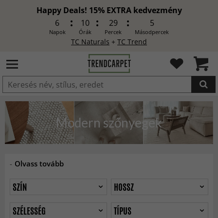
Happy Deals! 15% EXTRA kedvezmény
6
10
29
3
Napok
Órák
Percek
Másodpercek
TC Naturals
+
TC Trend
HOZZÁADVA
Modern szőnyegek
-
Olvass tovább
SZÍN
HOSSZ
SZÉLESSÉG
TÍPUS