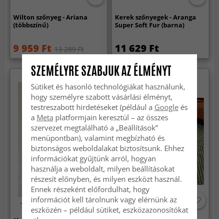
Wilton szőnyeg - Ariana
Kerek szőnyegek - Aranga
(többszínű)
Super Soft Fur (barna)
9 959 Ft
11 629 Ft
13 289 Ft
SZEMÉLYRE SZABJUK AZ ÉLMÉNYT
Újdonság
Sütiket és hasonló technológiákat használunk,
hogy személyre szabott vásárlási élményt,
testreszabott hirdetéseket (például a
Google
és
a
Meta
platformjain keresztül – az összes
szervezet megtalálható a „Beállítások”
menüpontban), valamint megbízható és
biztonságos weboldalakat biztosítsunk. Ehhez
információkat gyűjtünk arról, hogyan
használja a weboldalt, milyen beállításokat
részesít előnyben, és milyen eszközt használ.
Ennek részeként előfordulhat, hogy
információt kell tárolnunk vagy elérnünk az
-30%
eszközén – például sütiket, eszközazonosítókat