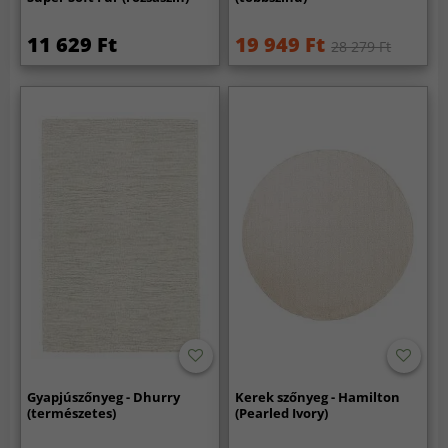
11 629 Ft
19 949 Ft
28 279 Ft
Gyapjúszőnyeg - Dhurry
Kerek szőnyeg - Hamilton
(természetes)
(Pearled Ivory)