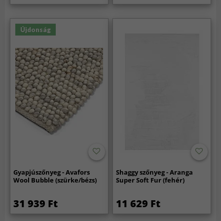
Újdonság
Gyapjúszőnyeg - Avafors
Shaggy szőnyeg - Aranga
Wool Bubble (szürke/bézs)
Super Soft Fur (fehér)
31 939 Ft
11 629 Ft