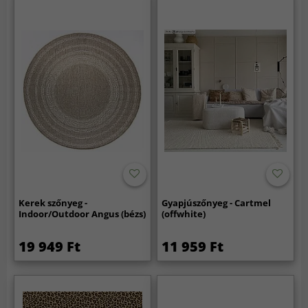
Kerek szőnyeg -
Gyapjúszőnyeg - Cartmel
Indoor/Outdoor Angus (bézs)
(offwhite)
19 949 Ft
11 959 Ft