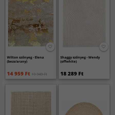
Wilton szőnyeg - Elena
Shaggy szőnyeg - Wendy
(bezs/arany)
(offwhite)
14 959 Ft
18 289 Ft
19 949 Ft