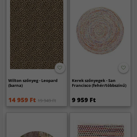
Wilton szőnyeg - Leopard
Kerek szőnyegek - San
(barna)
Francisco (fehér/többszínű)
14 959 Ft
9 959 Ft
19 949 Ft