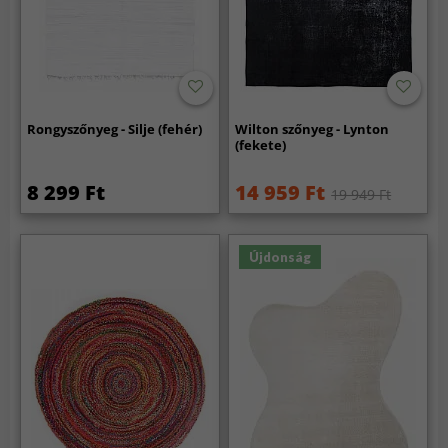
Rongyszőnyeg - Silje (fehér)
Wilton szőnyeg - Lynton
(fekete)
8 299 Ft
14 959 Ft
19 949 Ft
Újdonság